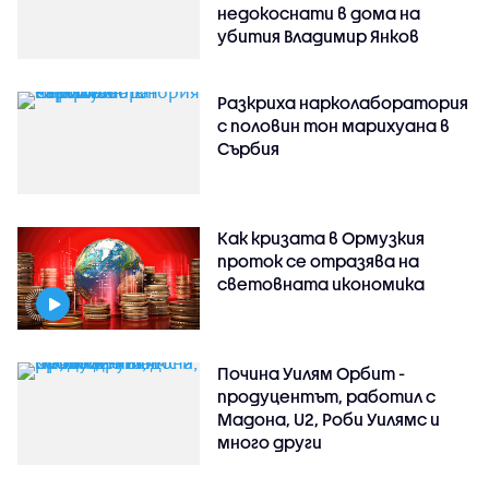
недокоснати в дома на
убития Владимир Янков
Разкриха нарколаборатория
с половин тон марихуана в
Сърбия
Как кризата в Ормузкия
проток се отразява на
световната икономика
Почина Уилям Орбит -
продуцентът, работил с
Мадона, U2, Роби Уилямс и
много други