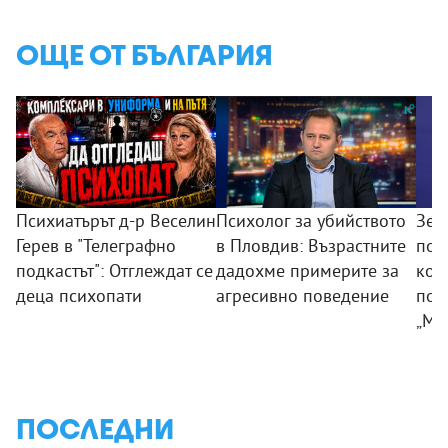
ОЩЕ ОТ БЪЛГАРИЯ
Психиатърът д-р Веселин
Психолог за убийството
Зем
Герев в "Телеграфно
в Пловдив: Възрастните
пои
подкастът": Отглеждат се
дадохме примерите за
ком
деца психопати
агресивно поведение
под
„Мл
ПОСЛЕДНИ