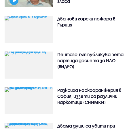
гласа
Два нови горски пожара в
Гърция
Пентагонът публикува пета
партида досиета за НЛО
(ВИДЕО)
Разкриха наркооранжерия в
София, иззети са различни
наркотици (СНИМКИ)
Двама души са убити при