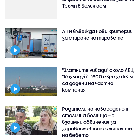
Тръмп в Белия дом
АПИ въвежда нови критерии
за спиране на тировете
"Златните ливади" около АЕЦ
"Козлодуй": 1600 евро за кв.м
са дадени на частна
компания
Родители на новородено и
столична болница – с
взаимни обвинения за
здравословното състояние
на бебето