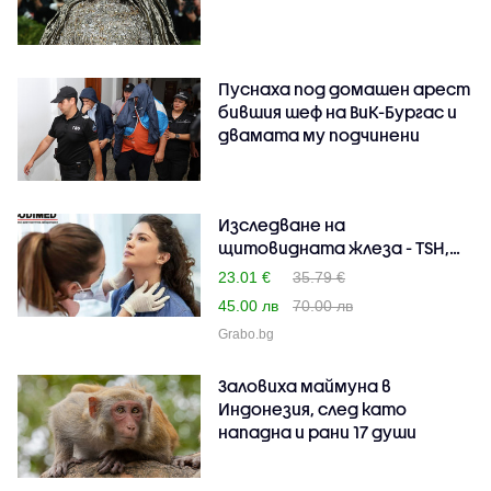
Пуснаха под домашен арест
бившия шеф на ВиК-Бургас и
двамата му подчинени
Изследване на
щитовидната жлеза - TSH,
FT3, ..
23.01 €
35.79 €
45.00 лв
70.00 лв
Grabo.bg
Заловиха маймуна в
Индонезия, след като
нападна и рани 17 души