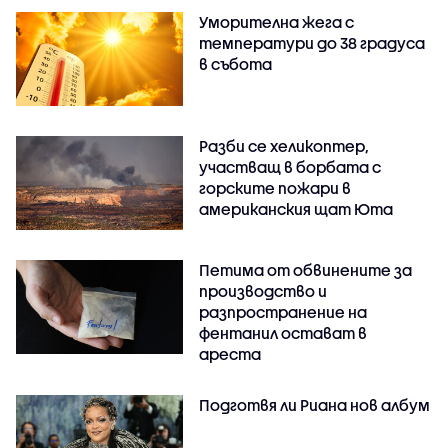
Уморителна жега с
температури до 38 градуса
в събота
Разби се хеликоптер,
участващ в борбата с
горските пожари в
американския щат Юта
Петима от обвинените за
производство и
разпространение на
фентанил остават в
ареста
Подготвя ли Риана нов албум