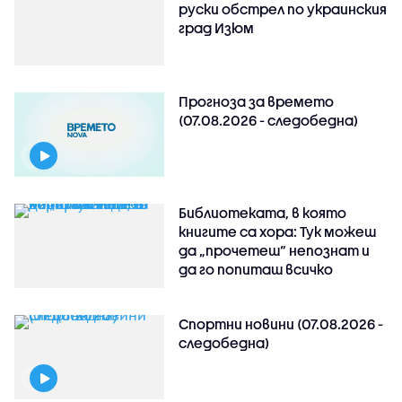
руски обстрeл по украинския
град Изюм
Прогноза за времето
(07.08.2026 - следобедна)
Библиотеката, в която
книгите са хора: Тук можеш
да „прочетеш“ непознат и
да го попиташ всичко
Спортни новини (07.08.2026 -
следобедна)