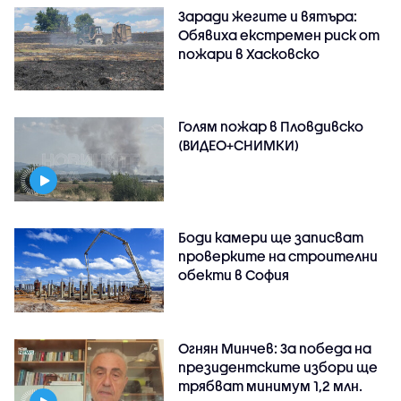
Заради жегите и вятъра:
Обявиха екстремен риск от
пожари в Хасковско
Голям пожар в Пловдивско
(ВИДЕО+СНИМКИ)
Боди камери ще записват
проверките на строителни
обекти в София
Огнян Минчев: За победа на
президентските избори ще
трябват минимум 1,2 млн.