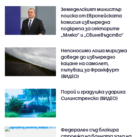
Земеделският министър
поиска от Европейската
комисия извънредна
подкрепа за секторите
„Мляко“ и „Свиневъдство“
Непоносимо лоша миризма
доведе до извънредно
кацане на самолет,
пътуващ за Франкфурт
(ВИДЕО)
Порой и градушка удариха
Силинстренско (ВИДЕО)
Федерален съд блокира
строежа на балната зала на