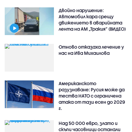
Двойно нарушение:
Автомобил кара срещу
движението в аварийната
лента на АМ „Тракия” (ВИДЕО)
Отново отказаха лечение у
нас на Ива Михаилова
Американското
разузнаване: Русия може да
тества НАТО с ограничена
атака от тази есен до 2029
г.
Над 50 000 евро, злато и
скъпи часовници останали