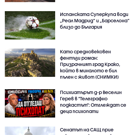
Испанската Суперкупа води
„Реал Мадрид“ и „Барселона“
близо до България
Като средновековен
фентъзи роман:
Призрачният град Крако,
който в миналото е бил
пълен с живот (СНИМКИ)
Психиатърът д-р Веселин
Герев в "Телеграфно
подкастът": Отглеждат се
деца психопати
Сенатът на САЩ прие