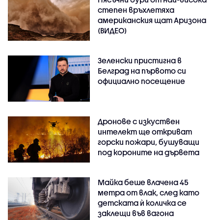
степен връхлетяха
американския щат Аризона
(ВИДЕО)
Зеленски пристигна в
Белград на първото си
официално посещение
Дронове с изкуствен
интелект ще откриват
горски пожари, бушуващи
под короните на дървета
Майка беше влачена 45
метра от влак, след като
детската ѝ количка се
заклещи във вагона