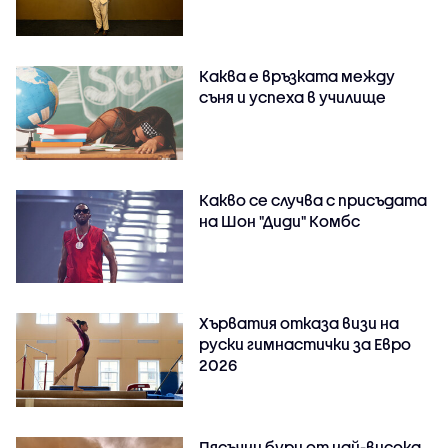
Каква е връзката между
съня и успеха в училище
Какво се случва с присъдата
на Шон "Диди" Комбс
Хърватия отказа визи на
руски гимнастички за Евро
2026
Пясъчни бури от най-висока