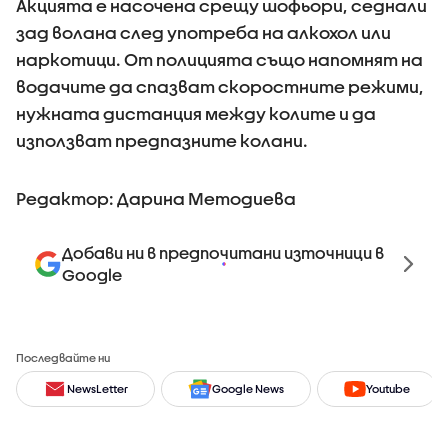
Акцията е насочена срещу шофьори, седнали
зад волана след употреба на алкохол или
наркотици. От полицията също напомнят на
водачите да спазват скоростните режими,
нужната дистанция между колите и да
използват предпазните колани.
Редактор: Дарина Методиева
Добави ни в предпочитани източници в
Google
Последвайте ни
NewsLetter
Google News
Youtube