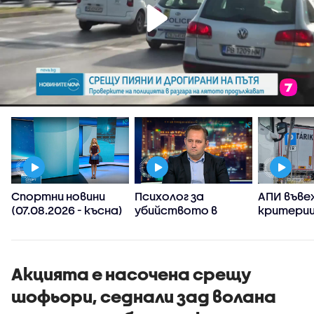
Спортни новини
Психолог за
АПИ въве
(07.08.2026 - късна)
убийството в
критерии
Пловдив:
спиране 
Възрастните
тировет
дадохме
примерите за
Акцията е насочена срещу
агресивно
шофьори, седнали зад волана
поведение