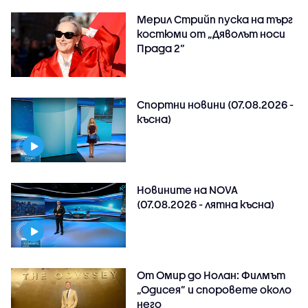
Мерил Стрийп пуска на търг
костюми от „Дяволът носи
Прада 2“
Спортни новини (07.08.2026 -
късна)
Новините на NOVA
(07.08.2026 - лятна късна)
От Омир до Нолан: Филмът
„Одисея” и споровете около
него