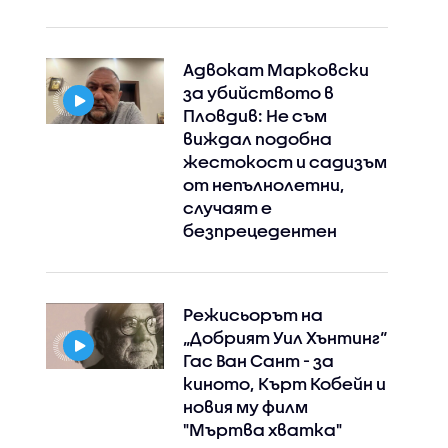
Адвокат Марковски
за убийството в
Пловдив: Не съм
виждал подобна
жестокост и садизъм
от непълнолетни,
случаят е
безпрецедентен
Режисьорът на
„Добрият Уил Хънтинг“
Гас Ван Сант - за
киното, Кърт Кобейн и
новия му филм
"Мъртва хватка"