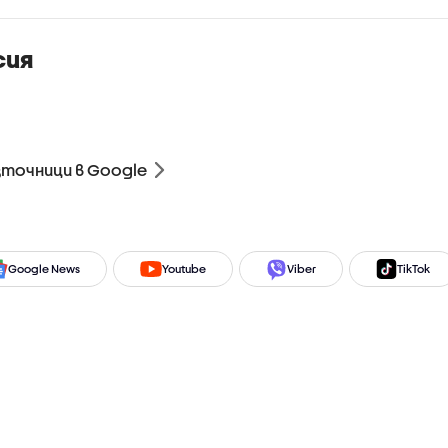
сия
зточници в Google
Google News
Youtube
Viber
TikTok