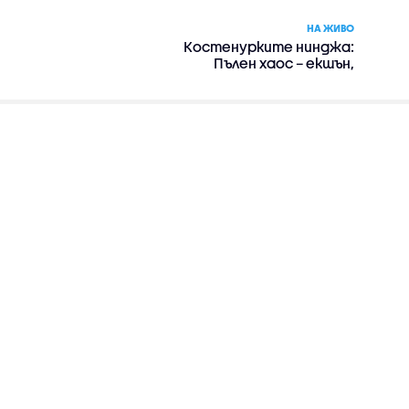
НА ЖИВО
Костенурките нинджа:
Пълен хаос – екшън,
комедия, приключенски