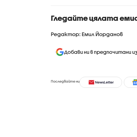
8.2026)
Гледайте цялата еми
Редактор: Емил Йорданов
Добави ни в предпочитани и
Последвайте ни
NewsLetter