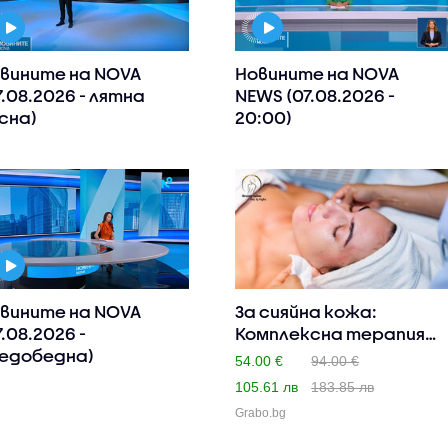
вините на NOVA
Новините на NOVA
7.08.2026 - лятна
NEWS (07.08.2026 -
сна)
20:00)
вините на NOVA
За сияйна кожа:
7.08.2026 -
Комплексна терапия
едобедна)
за лице H..
54.00 €
94.00 €
105.61 лв
183.85 лв
Grabo.bg