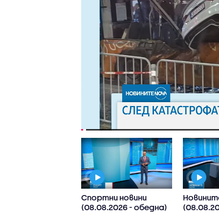
ден
Спортни новини
Новинит
рмационен блок
(08.08.2026 - обедна)
(08.08.2
OVA NEWS