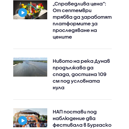
„Справедлива цена“:
От септември
трябва да заработят
платформите за
проследяване на
цените
Нивото на река Дунав
продължава да
спада, достигна 109
см под условната
нула
НАП постави под
наблюдение два
фестивала в Бургаско