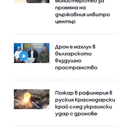
министерство за
промяна на
държавния инвитро
център
Дрон е нахлул в
българското
въздушно
пространство
Пожар в рафинерия в
руския Краснодарски
край след украински
удар с дронове