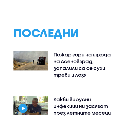
ПОСЛЕДНИ
Пожар гори на изхода
на Асеновград,
запалили са се сухи
треви и лозя
Instagram
Facebook
Какви вирусни
инфекции ни засягат
през летните месеци