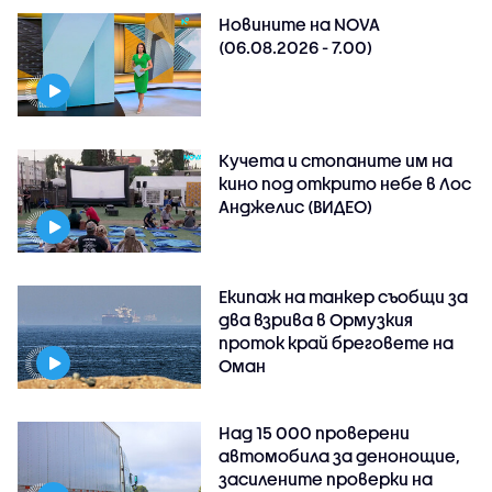
Новините на NOVA
(06.08.2026 - 7.00)
Кучета и стопаните им на
кино под открито небе в Лос
Анджелис (ВИДЕО)
Екипаж на танкер съобщи за
два взрива в Ормузкия
проток край бреговете на
Оман
Над 15 000 проверени
автомобила за денонощие,
засилените проверки на