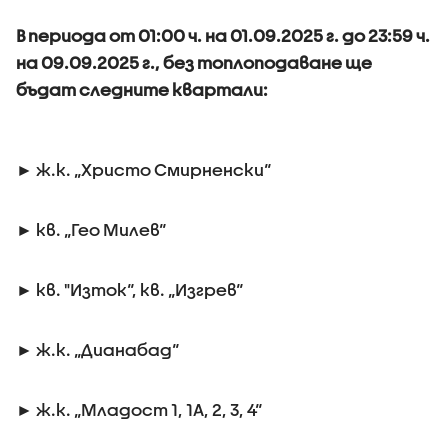
В периода от 01:00 ч. на 01.09.2025 г. до 23:59 ч.
на 09.09.2025 г., без топлоподаване ще
бъдат следните квартали:
► ж.к. „Христо Смирненски“
► кв. „Гео Милев“
► кв. "Изток“, кв. „Изгрев“
► ж.к. „Дианабад“
► ж.к. „Младост 1, 1А, 2, 3, 4“