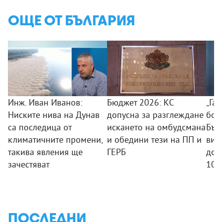
ОЩЕ ОТ БЪЛГАРИЯ
Инж. Иван Иванов:
Бюджет 2026: КС
„Га
Ниските нива на Дунав
допусна за разглеждане
бол
са последица от
искането на омбудсмана
Бъл
климатичните промени,
и обедини тези на ПП и
вис
такива явления ще
ГЕРБ
дов
зачестяват
100
ПОСЛЕДНИ