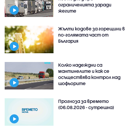
ограниченията заради
жегите
Жълти кодове за горещини в
по-голямата част от
България
Колко надеждни са
мантинелите и как се
осъществява контрол над
шофьорите
Прогноза за времето
(06.08.2026 - сутрешна)