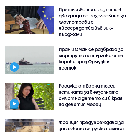
Претърсвания и разпити в
два града по разследване за
злоупотреби с
евросредства във ВиК-
Кърджали
Иран и Оман се разбраха за
маршрута на търговските
кораби през Ормузкия
проток
Родилка от Варна търси
истината за внезапната
смърт на детето си в края
на деветия месец
Франция предупреждава за
засилваща се руска намеса