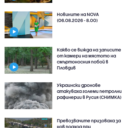
Новините на NOVA
(06.08.2026 - 8.00)
Какво се вижда на записите
от камери на мястото на
смъртоносния побой в
Пловдив
Украински дронове
атакуваха големи петролни
рафинерии в Русия (СНИМКА)
Превозвачите призоваха за
нов подход при