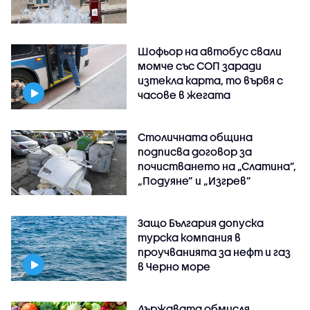
Шофьор на автобус свали
момче със СОП заради
изтекла карта, то вървя с
часове в жегата
Столичната община
подписва договор за
почистването на „Слатина”,
„Подуяне” и „Изгрев”
Защо България допуска
турска компания в
проучванията за нефт и газ
в Черно море
Държавата обмисля