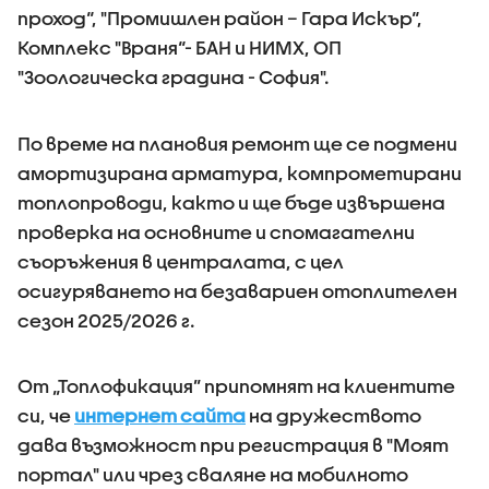
проход“, "Промишлен район – Гара Искър“,
Комплекс "Враня“- БАН и НИМХ, ОП
"Зоологическа градина - София".
По време на плановия ремонт ще се подмени
амортизирана арматура, компрометирани
топлопроводи, както и ще бъде извършена
проверка на основните и спомагателни
съоръжения в централата, с цел
осигуряването на безавариен отоплителен
сезон 2025/2026 г.
От „Топлофикация” припомнят на клиентите
си, че
интернет сайта
на дружеството
дава възможност при регистрация в "Моят
портал" или чрез сваляне на мобилното