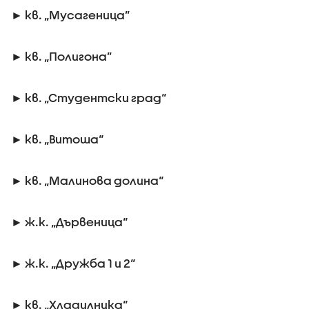
► кв. „Мусагеница”
► кв. „Полигона”
► кв. „Студентски град“
► кв. „Витоша“
► кв. „Малинова долина“
► ж.к. „Дървеница“
► ж.к. „Дружба 1 и 2“
► кв. „Хладилника“