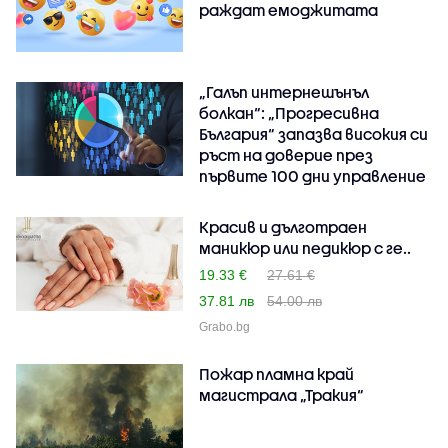
раждат емоджитата
„Галъп интернешънъл
болкан“: „Прогресивна
България“ запазва високия си
ръст на доверие през
първите 100 дни управление
Красив и дълготраен
маникюр или педикюр с ге..
19.33 €
27.61 €
37.81 лв
54.00 лв
Grabo.bg
Пожар пламна край
магистрала „Тракия“