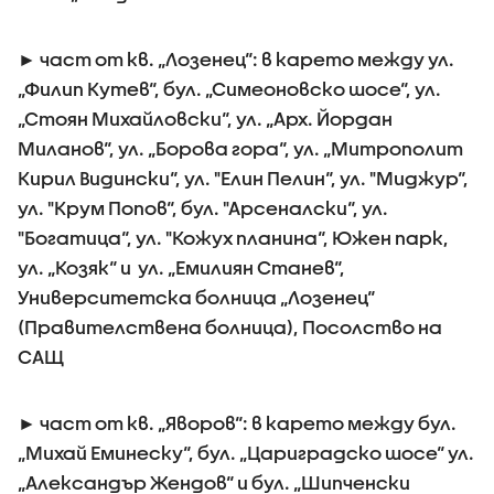
► част от кв. „Лозенец“: в карето между ул.
„Филип Кутев“, бул. „Симеоновско шосе“, ул.
„Стоян Михайловски“, ул. „Арх. Йордан
Миланов“, ул. „Борова гора“, ул. „Митрополит
Кирил Видински“, ул. "Елин Пелин“, ул. "Миджур“,
ул. "Крум Попов“, бул. "Арсеналски“, ул.
"Богатица“, ул. "Кожух планина“, Южен парк,
ул. „Козяк“ и ул. „Емилиян Станев“,
Университетска болница „Лозенец“
(Правителствена болница), Посолство на
САЩ
► част от кв. „Яворов“: в карето между бул.
„Михай Еминеску“, бул. „Цариградско шосе“ ул.
„Александър Жендов“ и бул. „Шипченски