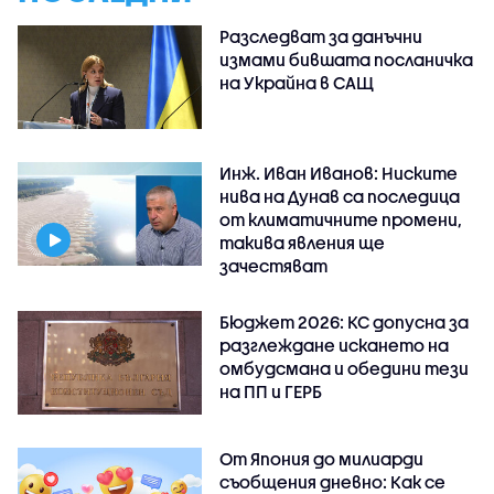
Разследват за данъчни
измами бившата посланичка
на Украйна в САЩ
Инж. Иван Иванов: Ниските
нива на Дунав са последица
от климатичните промени,
такива явления ще
зачестяват
Бюджет 2026: КС допусна за
разглеждане искането на
омбудсмана и обедини тези
на ПП и ГЕРБ
От Япония до милиарди
съобщения дневно: Как се