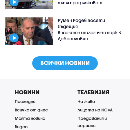
пътя продължават
Румен Радев посети
бъдещия
високотехнологичен парк в
Доброславци
ВСИЧКИ НОВИНИ
НОВИНИ
ТЕЛЕВИЗИЯ
Последни
На живо
Всичко от днес
Лицата на NOVA
Моята новина
Предавания и
сериали
Видео