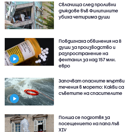
Свлачища след проливни
дъждове във Филипините
убиха четирима души
Повдигнаха обвинения на 8
души за производство и
разпространение на
фентанил за над 157 млн.
евро
Започват опасните мъртви
течения в морето: Какви са
съветите на спасителите
Полша се подготвя за
посещението на папа Лъв
XIV