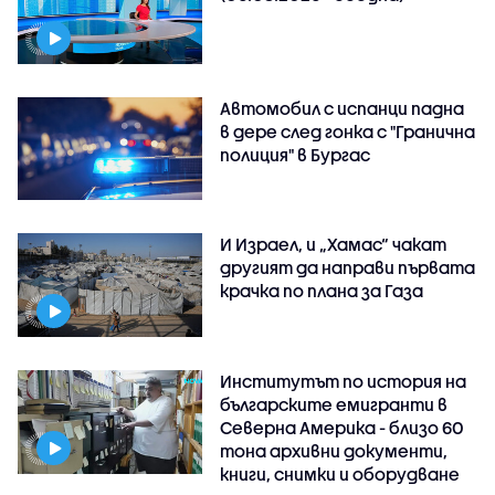
Автомобил с испанци падна
в дере след гонка с "Гранична
полиция" в Бургас
И Израел, и „Хамас“ чакат
другият да направи първата
крачка по плана за Газа
Институтът по история на
българските емигранти в
Северна Америка - близо 60
тона архивни документи,
книги, снимки и оборудване