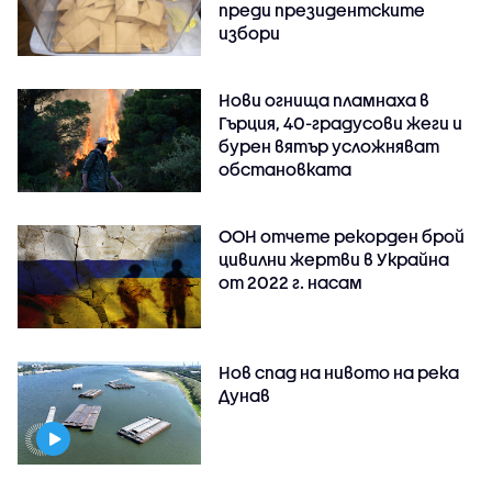
преди президентските
избори
Нови огнища пламнаха в
Гърция, 40-градусови жеги и
бурен вятър усложняват
обстановката
ООН отчете рекорден брой
цивилни жертви в Украйна
от 2022 г. насам
Нов спад на нивото на река
Дунав