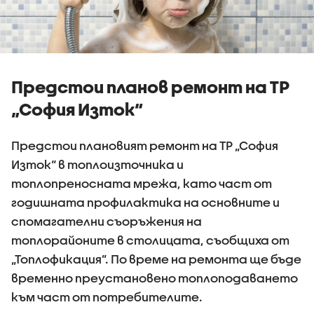
Предстои планов ремонт на ТР
„София Изток“
Предстои плановият ремонт на ТР „София
Изток“ в топлоизточника и
топлопреносната мрежа, като част от
годишната профилактика на основните и
спомагателни съоръжения на
топлорайоните в столицата, съобщиха от
„Топлофикация”. По време на ремонта ще бъде
временно преустановено топлоподаването
към част от потребителите.