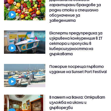
гарантирани брандове за
родни стоки и специално
обозначение за
заведенията
Експерти предупредиха за
изкривена конкуренция в IT
сектора и пропуски в
киберсигурността на
държавата
Поморие посреща първото
издание на Sunset Port Festival
В памет на Ванга: Откриват
изложба на икони и
дърворезби