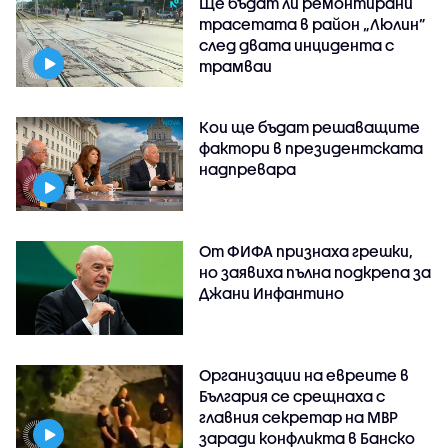
Ще бъдат ли ремонтирани
трасетата в район „Люлин”
след двата инцидента с
трамваи
Кои ще бъдат решаващите
фактори в президентската
надпревара
От ФИФА признаха грешки,
но заявиха пълна подкрепа за
Джани Инфантино
Организации на евреите в
България се срещнаха с
главния секретар на МВР
заради конфликта в Банско