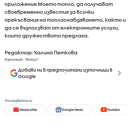
приложение Моето топло, да получават
своевременно известия за всички
прекъсвания на топлоснабдяването, както и
да се възползват от електронните услуги,
които дружеството предлага.
Редактор: Калина Петкова
Източник:
"Фокус"
Добави ни в предпочитани източници в
Google
Последвайте ни
NewsLetter
Google News
Youtube