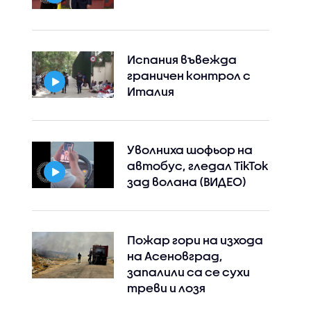
Испания въвежда
граничен контрол с
Италия
Уволниха шофьор на
автобус, гледал TikTok
зад волана (ВИДЕО)
Пожар гори на изхода
на Асеновград,
запалили са се сухи
треви и лозя
Instagram
Facebook