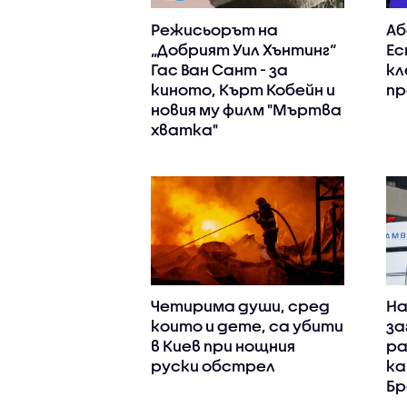
Режисьорът на
Аб
„Добрият Уил Хънтинг“
Ес
Гас Ван Сант - за
кл
киното, Кърт Кобейн и
пр
новия му филм "Мъртва
хватка"
Четирима души, сред
На
които и дете, са убити
за
в Киев при нощния
ра
руски обстрел
ка
Бр