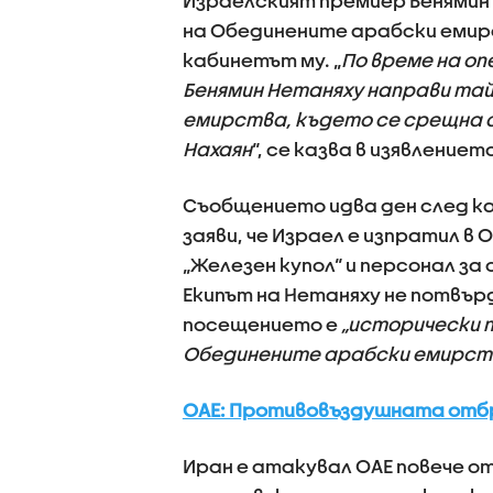
Израелският премиер Бенямин 
на Обединените арабски емирс
кабинетът му. „
По време на о
Бенямин Нетаняху направи та
емирства, където се срещна с
Нахаян
“, се казва в изявлениет
Съобщението идва ден след ка
заяви, че Израел е изпратил 
„Железен купол“ и персонал за
Екипът на Нетаняху не потвърд
посещението е
„исторически 
Обединените арабски емирст
ОАЕ: Противовъздушната отбр
Иран е атакувал ОАЕ повече от