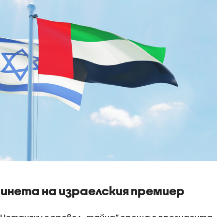
инета на израелския премиер