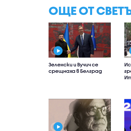
ОЩЕ ОТ СВЕТ
Зеленски и Вучич се
Ис
срещнаха в Белград
гр
Ит