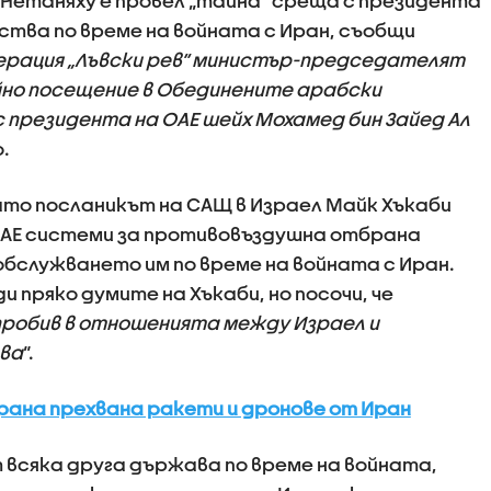
Нетаняху е провел „тайна“ среща с президента
тва по време на войната с Иран, съобщи
перация „Лъвски рев“ министър-председателят
йно посещение в Обединените арабски
 президента на ОАЕ шейх Мохамед бин Зайед Ал
о.
то посланикът на САЩ в Израел Майк Хъкаби
в ОАЕ системи за противовъздушна отбрана
 обслужването им по време на войната с Иран.
и пряко думите на Хъкаби, но посочи, че
пробив в отношенията между Израел и
ва
“.
ана прехвана ракети и дронове от Иран
 всяка друга държава по време на войната,