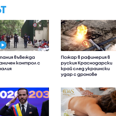
ЪТ
пания въвежда
Пожар в рафинерия в
аничен контрол с
руския Краснодарски
алия
край след украински
удар с дронове