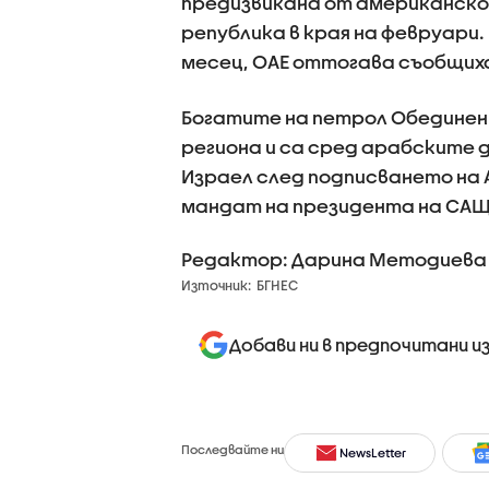
предизвикана от американск
република в края на февруари.
месец, ОАЕ оттогава съобщиха
Богатите на петрол Обединени
региона и са сред арабските 
Израел след подписването на 
мандат на президента на САЩ 
Редактор: Дарина Методиева
Източник:
БГНЕС
Добави ни в предпочитани и
Последвайте ни
NewsLetter