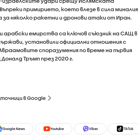
о-израелските удари срещу Ислямската
 Въпреки примирието, което влезе в сила миналия
 за няколко ракетни и дронови атаки от Иран.
 арабски емирства са ключов съюзник на САЩ в
държави, установили официални отношения с
Авраамовите споразумения по време на първия
Доналд Тръмп през 2020 г.
зточници в Google
Google News
Youtube
Viber
TikTok