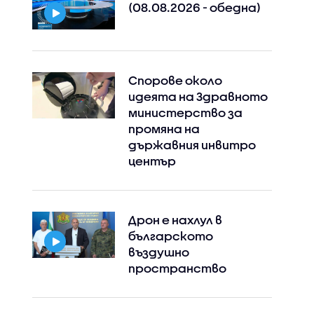
(08.08.2026 - обедна)
Спорове около
идеята на Здравното
министерство за
промяна на
държавния инвитро
център
Дрон е нахлул в
българското
въздушно
пространство