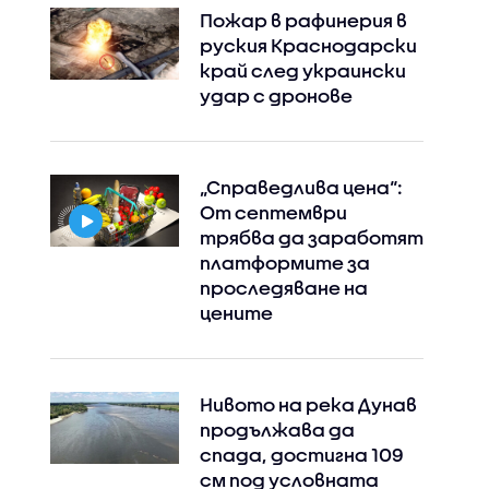
Пожар в рафинерия в
руския Краснодарски
край след украински
удар с дронове
„Справедлива цена“:
От септември
трябва да заработят
платформите за
проследяване на
цените
Нивото на река Дунав
продължава да
спада, достигна 109
см под условната