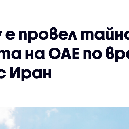
 е провел тайн
та на ОАЕ по вр
с Иран