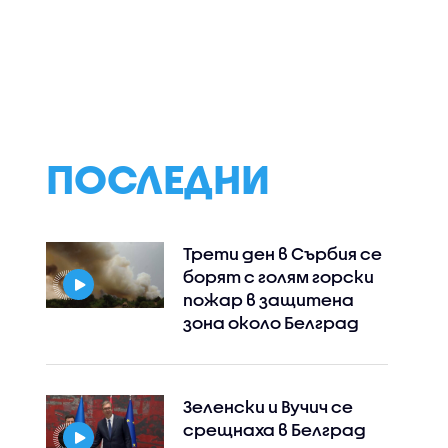
ПОСЛЕДНИ
Трети ден в Сърбия се
борят с голям горски
пожар в защитена
зона около Белград
Зеленски и Вучич се
срещнаха в Белград