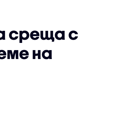
а среща с
еме на