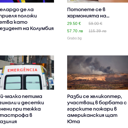
елардо де ла
Потопете се в
приеля положи
хармонията на
етва като
различни масажни..
29.50 €
59.00 €
езидент на Колумбия
57.70 лв
115.39 лв
Grabo.bg
й-малко петима
Разби се хеликоптер,
гинали и десетки
участващ в борбата с
нени при тежка
горските пожари в
тастрофа в
американския щат
азилия
Юта