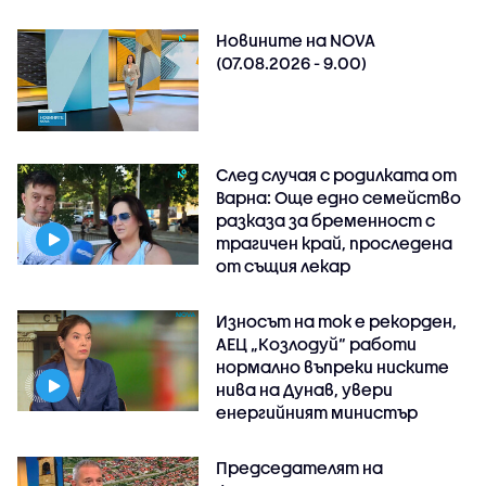
Новините на NOVA
(07.08.2026 - 9.00)
След случая с родилката от
Варна: Още едно семейство
разказа за бременност с
трагичен край, проследена
от същия лекар
Износът на ток е рекорден,
АЕЦ „Козлодуй“ работи
нормално въпреки ниските
нива на Дунав, увери
енергийният министър
Председателят на