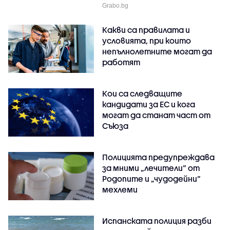
Grabo.bg
Какви са правилата и
условията, при които
непълнолетните могат да
работят
Кои са следващите
кандидати за ЕС и кога
могат да станат част от
Съюза
Полицията предупреждава
за мними „лечители“ от
Родопите и „чудодейни“
мехлеми
Испанската полиция разби