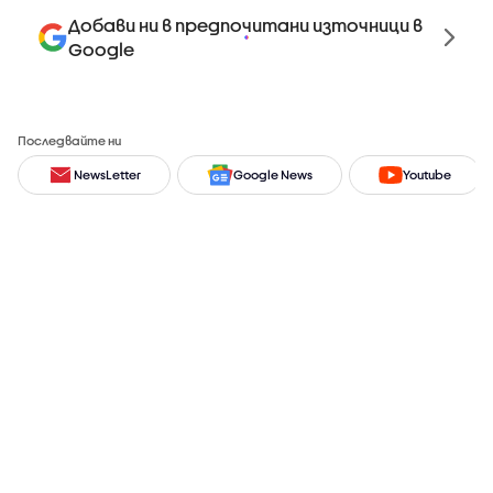
Добави ни в предпочитани източници в
Google
Последвайте ни
NewsLetter
Google News
Youtube