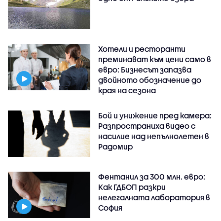
Хотели и ресторанти
преминават към цени само в
евро: Бизнесът запазва
двойното обозначение до
края на сезона
Бой и унижение пред камера:
Разпространиха видео с
насилие над непълнолетен в
Радомир
Фентанил за 300 млн. евро:
Как ГДБОП разкри
нелегалната лаборатория в
София