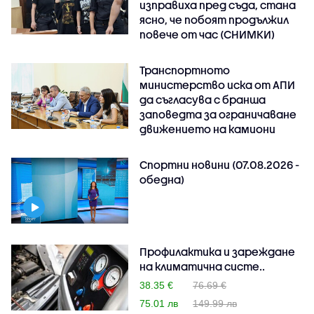
изправиха пред съда, стана
ясно, че побоят продължил
повече от час (СНИМКИ)
Транспортното
министерство иска от АПИ
да съгласува с бранша
заповедта за ограничаване
движението на камиони
Спортни новини (07.08.2026 -
обедна)
Профилактика и зареждане
на климатична систе..
38.35 €
76.69 €
75.01 лв
149.99 лв