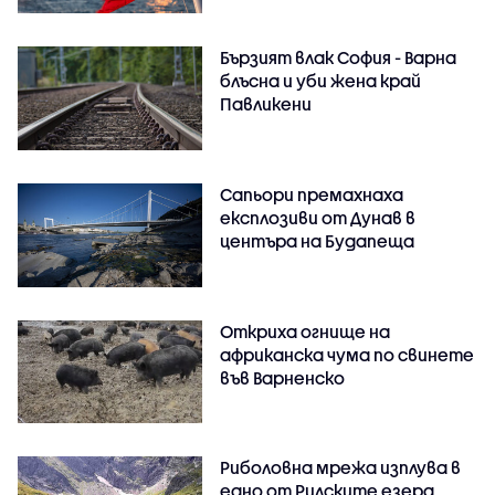
Бързият влак София - Варна
блъсна и уби жена край
Павликени
Сапьори премахнаха
експлозиви от Дунав в
центъра на Будапеща
Откриха огнище на
африканска чума по свинете
във Варненско
Риболовна мрежа изплува в
едно от Рилските езера