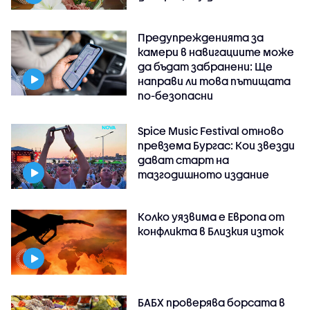
Предупрежденията за
камери в навигациите може
да бъдат забранени: Ще
направи ли това пътищата
по-безопасни
Spice Music Festival отново
превзема Бургас: Кои звезди
дават старт на
тазгодишното издание
Колко уязвима е Европа от
конфликта в Близкия изток
БАБХ проверява борсата в