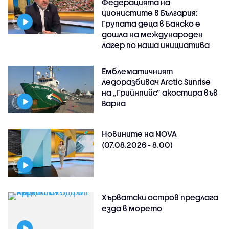
Федерацията на
ционистите в България:
Групата деца в Банско е
дошла на международен
лагер по наша инициатива
Емблематичният
ледоразбивач Arctic Sunrise
на „Грийнпийс” акостира във
Варна
Новините на NOVA
(07.08.2026 - 8.00)
Хърватски остров предлага
езда в морето