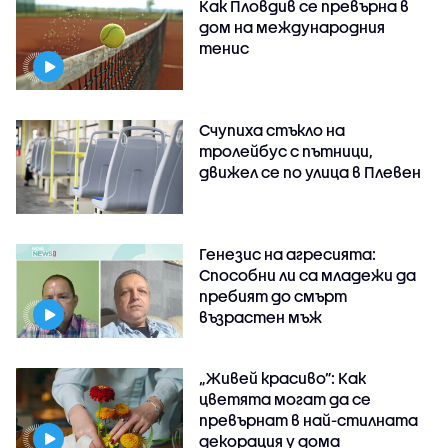
Как Пловдив се превърна в
дом на международния
тенис
Счупиха стъкло на
тролейбус с пътници,
движел се по улица в Плевен
Генезис на агресията:
Способни ли са младежи да
пребият до смърт
възрастен мъж
„Живей красиво”: Как
цветята могат да се
превърнат в най-стилната
декорация у дома