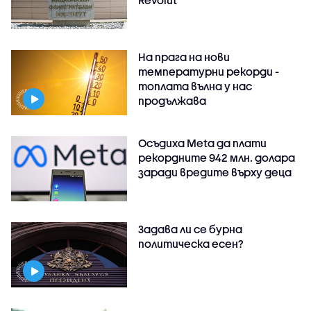
Revolut
На прага на нови
температурни рекорди -
топлата вълна у нас
продължава
Осъдиха Meta да плати
рекордните 942 млн. долара
заради вредите върху деца
Задава ли се бурна
политическа есен?