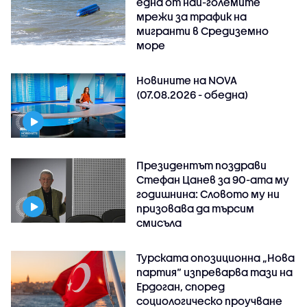
една от най-големите
мрежи за трафик на
мигранти в Средиземно
море
Новините на NOVA
(07.08.2026 - обедна)
Президентът поздрави
Стефан Цанев за 90-ата му
годишнина: Словото му ни
призовава да търсим
смисъла
Турската опозиционна „Нова
партия“ изпреварва тази на
Ердоган, според
социологическо проучване