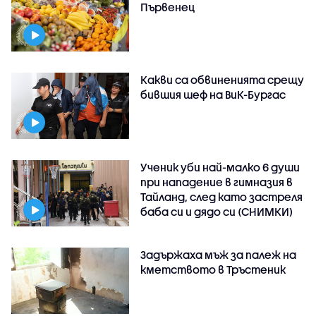
Първенец
Какви са обвиненията срещу
бившия шеф на ВиК-Бургас
Ученик уби най-малко 6 души
при нападение в гимназия в
Тайланд, след като застреля
баба си и дядо си (СНИМКИ)
Задържаха мъж за палеж на
кметството в Тръстеник