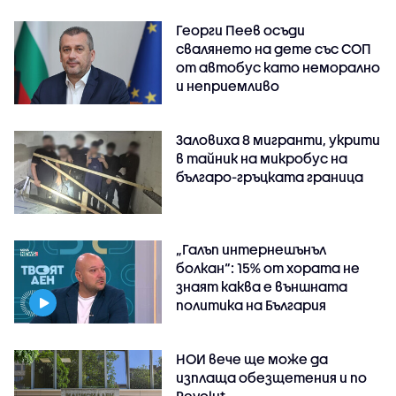
Георги Пеев осъди
свалянето на дете със СОП
от автобус като неморално
и неприемливо
Заловиха 8 мигранти, укрити
в тайник на микробус на
българо-гръцката граница
„Галъп интернешънъл
болкан“: 15% от хората не
знаят каква е външната
политика на България
НОИ вече ще може да
изплаща обезщетения и по