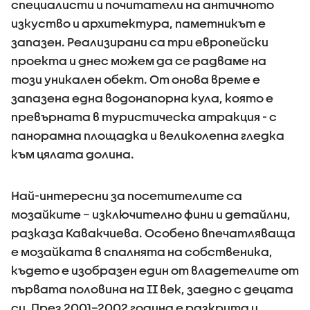
специалисти и почитатели на античното
изкуство и архитектура, паметникът е
запазен. Реализирани са три европейски
проекта и днес можем да се радваме на
този уникален обект. От онова време е
запазена една водонапорна кула, която е
превърната в туристическа атракция - с
панорамна площадка и великолепна гледка
към цялата долина.
Най-интересни за посетителите са
мозайките – изключително фини и детайлни,
разказа Кавакчиева. Особено впечатляваща
е мозайката в спалнята на собственика,
където е изобразен един от владетелите от
първата половина на II век, заедно с децата
си. През 2001–2002 година е разкрита и