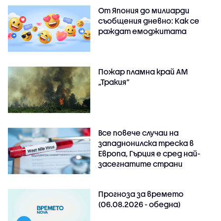
От Япония до милиарди
съобщения дневно: Как се
раждат емоджитата
Пожар пламна край АМ
„Тракия“
Все повече случаи на
западнонилска треска в
Европа, Гърция е сред най-
засегнатите страни
Прогноза за времето
(06.08.2026 - обедна)