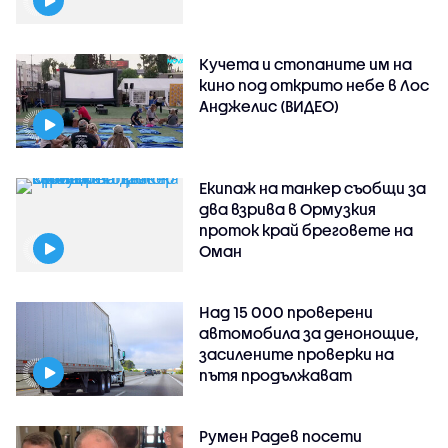
Кучета и стопаните им на
кино под открито небе в Лос
Анджелис (ВИДЕО)
Екипаж на танкер съобщи за
два взрива в Ормузкия
проток край бреговете на
Оман
Над 15 000 проверени
автомобила за денонощие,
засилените проверки на
пътя продължават
Румен Радев посети