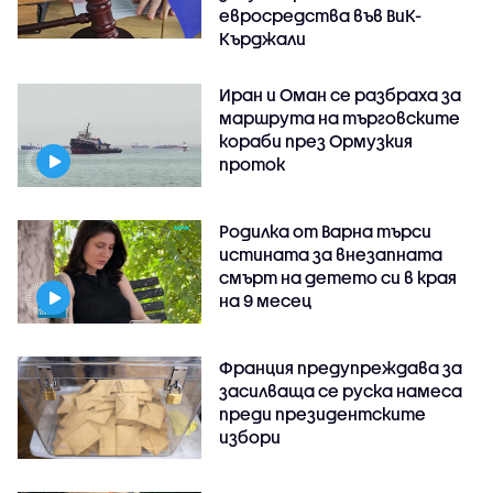
евросредства във ВиК-
Кърджали
Иран и Оман се разбраха за
маршрута на търговските
кораби през Ормузкия
проток
Родилка от Варна търси
истината за внезапната
смърт на детето си в края
на 9 месец
Франция предупреждава за
засилваща се руска намеса
преди президентските
избори