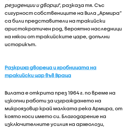
резиденции и дворци
", разказа тя. Със
сигурност собствениците на Вила „Армира“
са били представители на тракийски
аристократичен род, вероятно наследници
на някои от тракийските царе, допълни
историкът.
Разкриха двореца и гробницата на
тракийски цар във Враца
Вилата е открита през 1964 г. по време на
изкопни работи за изграждането на
микроязовир край малката река Армира, от
която носи името си. Благодарение на
изключителните усилия на археолози,