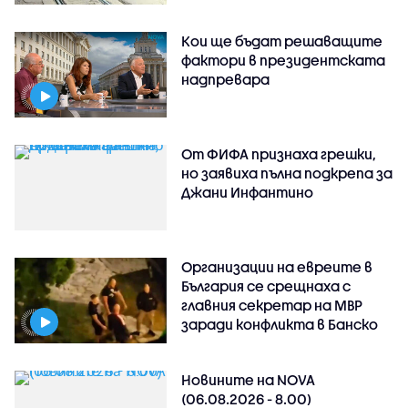
Кои ще бъдат решаващите
фактори в президентската
надпревара
От ФИФА признаха грешки,
но заявиха пълна подкрепа за
Джани Инфантино
Организации на евреите в
България се срещнаха с
главния секретар на МВР
заради конфликта в Банско
Новините на NOVA
(06.08.2026 - 8.00)