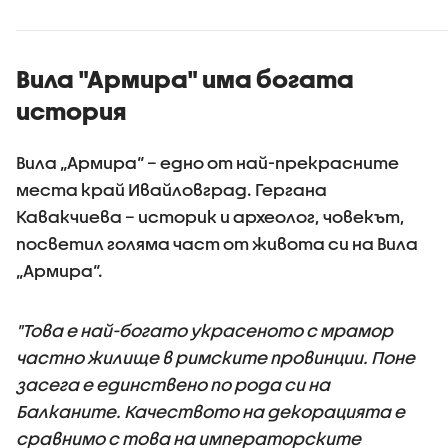
детайлните
изображения
досега
(ВИДЕО+СНИМКИ)
Вила "Армира" има богата
история
Вила „Армира“ – едно от най-прекрасните
места край Ивайловград. Гергана
Кавакчиева – историк и археолог, човекът,
посветил голяма част от живота си на Вила
„Армира“.
"Това е най-богато украсеното с мрамор
частно жилище в римските провинции. Поне
засега е единствено по рода си на
Балканите. Качеството на декорацията е
сравнимо с това на императорските