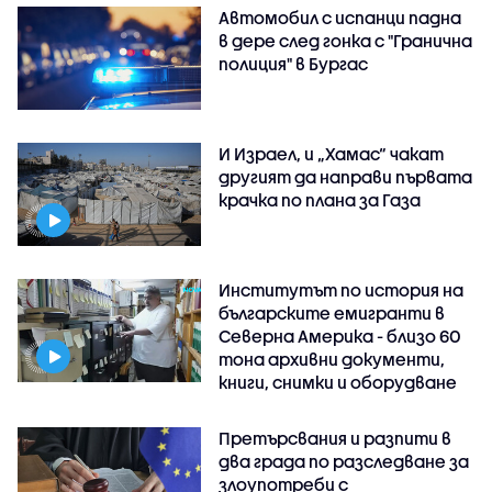
Автомобил с испанци падна
в дере след гонка с "Гранична
полиция" в Бургас
И Израел, и „Хамас“ чакат
другият да направи първата
крачка по плана за Газа
Институтът по история на
българските емигранти в
Северна Америка - близо 60
тона архивни документи,
книги, снимки и оборудване
Претърсвания и разпити в
два града по разследване за
злоупотреби с