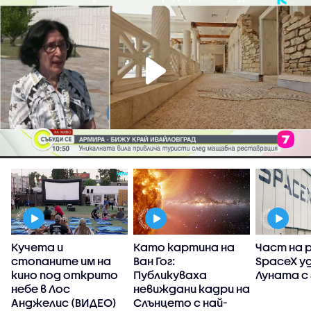
Кучета и
Като картина на
Част на 
стопаните им на
Ван Гог:
SpaceX у
кино под открито
Публикуваха
Луната с 
небе в Лос
невиждани кадри на
Анджелис (ВИДЕО)
Слънцето с най-