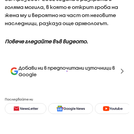
голяма могила, в която е открит гроба на
жена му и вероятно на част от неговите
наследници, разказа още археологът.
Повече гледайте във видеото.
Добави ни в предпочитани източници в
Google
Последвайте ни
NewsLetter
Google News
Youtube