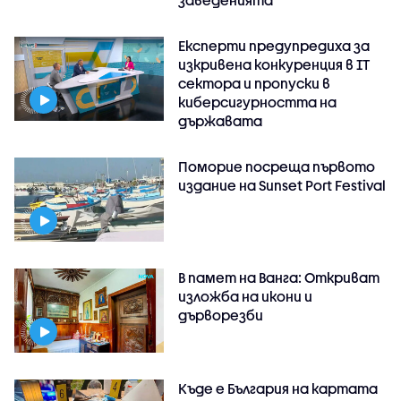
заведенията
Експерти предупредиха за
изкривена конкуренция в IT
сектора и пропуски в
киберсигурността на
държавата
Поморие посреща първото
издание на Sunset Port Festival
В памет на Ванга: Откриват
изложба на икони и
дърворезби
Къде е България на картата