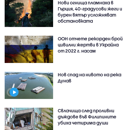
Нови огнища пламнаха в
Гърция, 40-градусови жеги и
бурен вятър усложняват
обстановката
ООН отчете рекорден брой
цивилни жертви в Украйна
от 2022 г. насам
Нов спад на нивото на река
Дунав
Свлачища след проливни
дъждове във Филипините
убиха четирима души