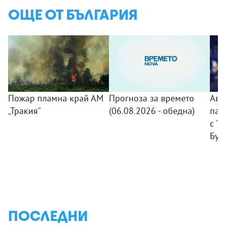
ОЩЕ ОТ БЪЛГАРИЯ
Пожар пламна край АМ
Прогноза за времето
Авт
„Тракия“
(06.08.2026 - обедна)
пад
с "
Бур
ПОСЛЕДНИ