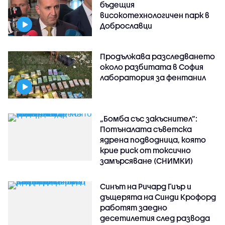
бъдещия
високотехнологичен парк в
Доброславци
Продължава разследването
около разбитата в София
лаборатория за фентанил
„Бомба със закъснител“:
Потъналата съветска
ядрена подводница, която
крие риск от токсично
замърсяване (СНИМКИ)
Синът на Ричард Гиър и
дъщерята на Синди Крофорд
работят заедно
десетилетия след развода