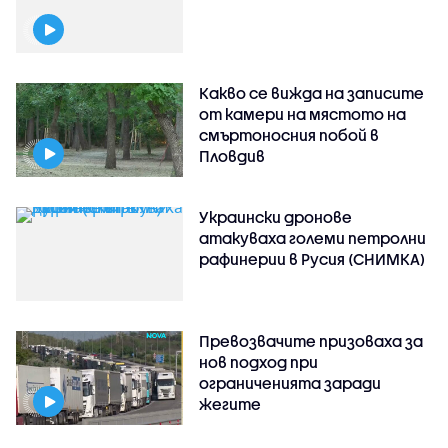
Какво се вижда на записите
от камери на мястото на
смъртоносния побой в
Пловдив
Украински дронове
атакуваха големи петролни
рафинерии в Русия (СНИМКА)
Превозвачите призоваха за
нов подход при
ограниченията заради
жегите