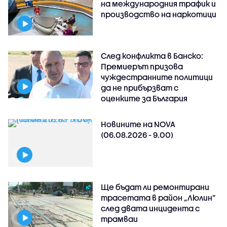
на международния трафик и
производство на наркотици
След конфликта в Банско:
Премиерът призова
чуждестранните политици
да не прибързват с
оценките за България
Новините на NOVA
(06.08.2026 - 9.00)
Ще бъдат ли ремонтирани
трасетата в район „Люлин”
след двата инцидента с
трамваи