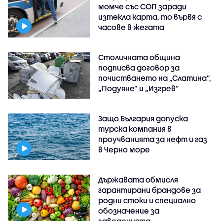
момче със СОП заради
изтекла карта, то вървя с
часове в жегата
Столичната община
подписва договор за
почистването на „Слатина”,
„Подуяне” и „Изгрев”
Защо България допуска
турска компания в
проучванията за нефт и газ
в Черно море
Държавата обмисля
гарантирани брандове за
родни стоки и специално
обозначение за