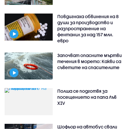
Повдигнаха обвинения на 8
души за производство и
разпространение на
фентанил за над 157 млн.
евро
Започват опасните мъртви
течения в морето: Какви са
съветите на спасителите
Полша се подготвя за
посещението на папа Лъв
XIV
Шофьор на автобус свали