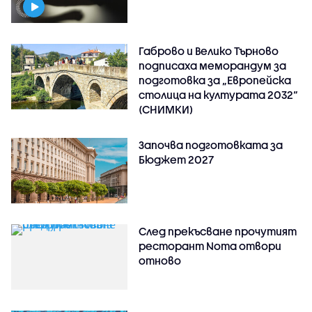
Габрово и Велико Търново
подписаха меморандум за
подготовка за „Европейска
столица на културата 2032“
(СНИМКИ)
Започва подготовката за
Бюджет 2027
След прекъсване прочутият
ресторант Noma отвори
отново