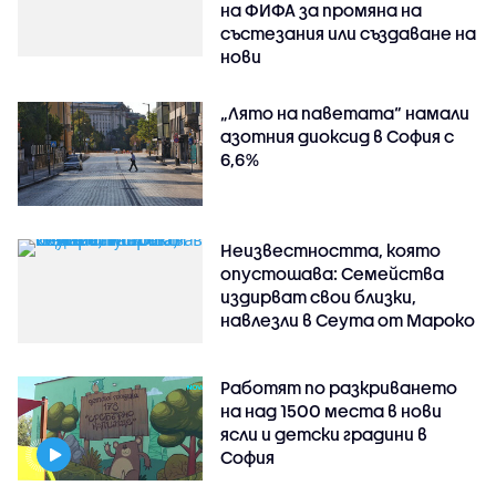
на ФИФА за промяна на
състезания или създаване на
нови
„Лято на паветата“ намали
азотния диоксид в София с
6,6%
Неизвестността, която
опустошава: Семейства
издирват свои близки,
навлезли в Сеута от Мароко
Работят по разкриването
на над 1500 места в нови
ясли и детски градини в
София