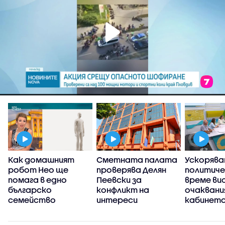
а
Как домашният
Сметната палата
Ускорява
робот Нео ще
проверява Делян
политич
помага в едно
Пеевски за
време ви
българско
конфликт на
очаквани
семейство
интереси
кабинета