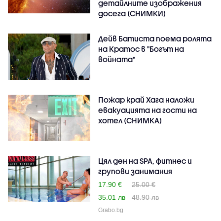
детайлните изображения
досега (СНИМКИ)
Дейв Батиста поема ролята
на Кратос в "Богът на
войната"
Пожар край Хага наложи
евакуацията на гости на
хотел (СНИМКА)
Цял ден на SPA, фитнес и
групови занимания
17.90 €
25.00 €
35.01 лв
48.90 лв
Grabo.bg