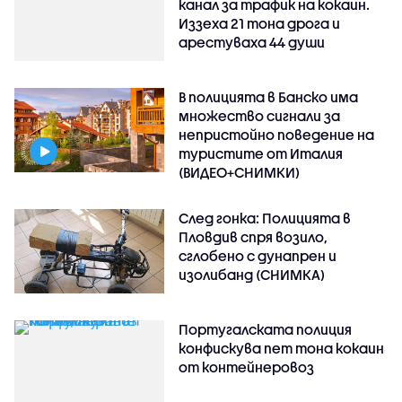
канал за трафик на кокаин.
Иззеха 21 тона дрога и
арестуваха 44 души
В полицията в Банско има
множество сигнали за
непристойно поведение на
туристите от Италия
(ВИДЕО+СНИМКИ)
След гонка: Полицията в
Пловдив спря возило,
сглобено с дунапрен и
изолибанд (СНИМКА)
Португалската полиция
конфискува пет тона кокаин
от контейнеровоз