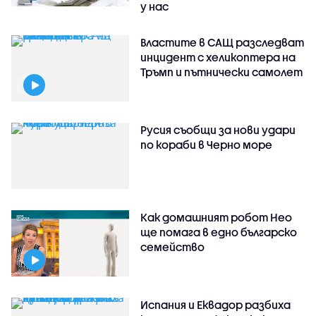
у нас
Властите в САЩ разследват
инцидент с хеликоптера на
Тръмп и пътнически самолет
Русия съобщи за нови удари
по кораби в Черно море
Как домашният робот Нео
ще помага в едно българско
семейство
Испания и Еквадор разбиха