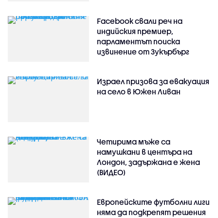
Facebook свали реч на
индийския премиер,
парламентът поиска
извинение от Зукърбърг
Израел призова за евакуация
на село в Южен Ливан
Четирима мъже са
намушкани в центъра на
Лондон, задържана е жена
(ВИДЕО)
Европейските футболни лиги
няма да подкрепят решения