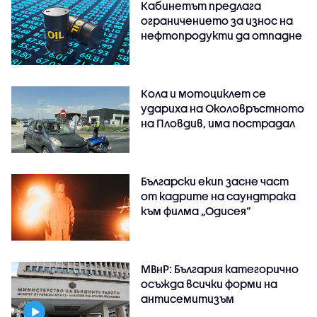
Кабинетът предлага
ограничението за износ на
нефтопродукти да отпадне
Кола и мотоциклет се
удариха на Околовръстното
на Пловдив, има пострадал
Български екип засне част
от кадрите на саундтрака
към филма „Одисея“
МВнР: България категорично
осъжда всички форми на
антисемитизъм