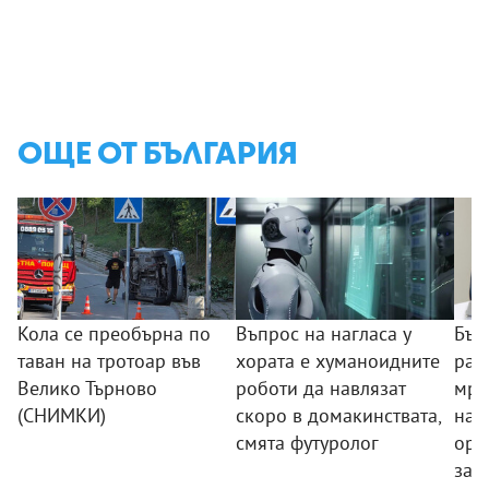
ОЩЕ ОТ БЪЛГАРИЯ
Кола се преобърна по
Въпрос на нагласа у
Бъл
таван на тротоар във
хората е хуманоидните
раз
Велико Търново
роботи да навлязат
мре
(СНИМКИ)
скоро в домакинствата,
нар
смята футуролог
орг
зад