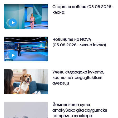
Спортни новини (05.08.2026 -
късна)
Новините на NOVA
(05.08.2026 - лятна късна)
Учени създадоха кучета,
които не предизвикват
алергии
Йеменските хути
атакуваха два саудитски
петролни танкера