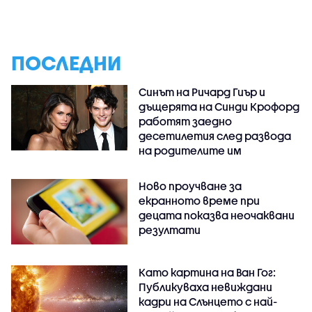
ПОСЛЕДНИ
Синът на Ричард Гиър и
дъщерята на Синди Крофорд
работят заедно
десетилетия след развода
на родителите им
Ново проучване за
екранното време при
децата показва неочаквани
резултати
Като картина на Ван Гог:
Публикуваха невиждани
кадри на Слънцето с най-