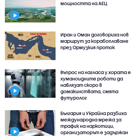
мощността на АЕЦ
Иран и Оман договориха нов
маршрут за корабоплаване
през Ормузкия проток
Въпрос на нагласа у хората е
хуманоидните роботи да
навлязат скоро в
домакинствата, смята
футуролог
България и Украйна разбиха
международна мрежа за
трафик на наркотици,
организаторът е задържан