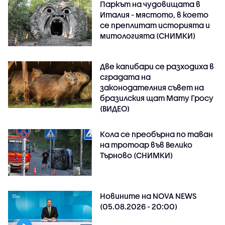
Паркът на чудовищата в
Италия - мястото, в което
се преплитат историята и
митологията (СНИМКИ)
Две капибари се разходиха в
сградата на
законодателния съвет на
бразилския щат Мату Гросу
(ВИДЕО)
Кола се преобърна по таван
на тротоар във Велико
Търново (СНИМКИ)
Новините на NOVA NEWS
(05.08.2026 - 20:00)