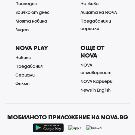
Последни
На живо
Всичко от днес
Лицата на NOVA
Моята новина
Предавания и
сериали
Видео
NOVA PLAY
ОЩЕ ОТ
NOVA
Новини
NOVA
Предавания
отговорност
Сериали
NOVA Кариери
Филми
News in English
МОБИЛНОТО ПРИЛОЖЕНИЕ НА NOVA.BG