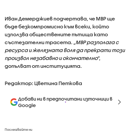
Иван Демерджиев подчертава, че МВР ще
бъде безкомпромисно към всеки, който
използва обществените пътища като
състезателни трасета. „
МВР разполага с
ресурса и желязната воля да прекрати този
произвол незабавно и окончателно
“,
допълват от институцията.
Редактор: Цветина Петкова
Добави ни в предпочитани източници в
Google
Последвайте ни