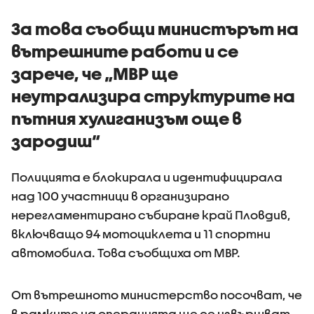
За това съобщи министърът на
вътрешните работи и се
зарече, че „МВР ще
неутрализира структурите на
пътния хулиганизъм още в
зародиш“
Полицията е блокирала и идентифицирала
над 100 участници в организирано
нерегламентирано събиране край Пловдив,
включващо 94 мотоциклета и 11 спортни
автомобила. Това съобщиха от МВР.
От вътрешното министерство посочват, че
в рамките на операцията ще се извършват