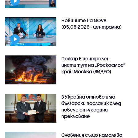
Новините на NOVA
(05.08.2026 - централна)
Пожар в централен
институт на „Роскосмос“
край Москва (ВИДЕО)
В Украйна отново има
български посланик след
повече от 4 години
прекъсване
Словения също намалява