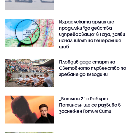
Израелската армия ще
продължи "да действа
изпреварващо" в Газа, заяви
началникът на Генералния
щаб
Пловдив даде старт на
Световното първенство по
гребане до 19 години
„Батман 2“ с Робърт
Патинсън ще се развива в
заснежен Готъм Сити