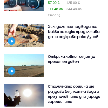
57.00 €
125.00 €
111.48 лв
244.48 лв
Grabo.bg
Хилядолетия под водата:
Какви находки продължава
да ни разкрива река Дунав
Откриха ловния сезон за
прелетен дивеч
Столичната община ще
раздава безплатна вода и
през почивните дни заради
горещините