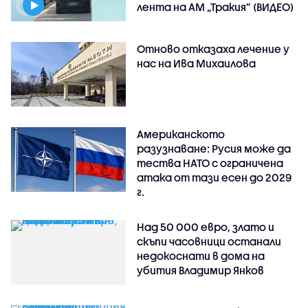
лента на АМ „Тракия” (ВИДЕО)
Отново отказаха лечение у
нас на Ива Михаилова
Американското
разузнаване: Русия може да
тества НАТО с ограничена
атака от тази есен до 2029
г.
Над 50 000 евро, злато и
скъпи часовници останали
недокоснати в дома на
убития Владимир Янков