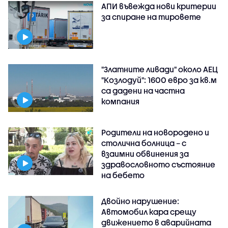
АПИ въвежда нови критерии
за спиране на тировете
"Златните ливади" около АЕЦ
"Козлодуй": 1600 евро за кв.м
са дадени на частна
компания
Родители на новородено и
столична болница – с
взаимни обвинения за
здравословното състояние
на бебето
Двойно нарушение:
Автомобил кара срещу
движението в аварийната