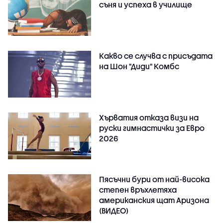
съня и успеха в училище
Какво се случва с присъдата
на Шон "Диди" Комбс
Хърватия отказа визи на
руски гимнастички за Евро
2026
Пясъчни бури от най-висока
степен връхлетяха
американския щат Аризона
(ВИДЕО)