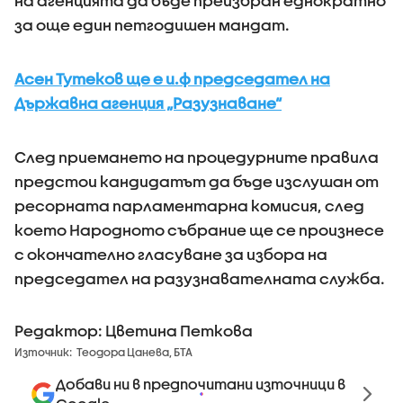
на агенцията да бъде преизбран еднократно
за още един петгодишен мандат.
Асен Тутеков ще е и.ф председател на
Държавна агенция „Разузнаване“
След приемането на процедурните правила
предстои кандидатът да бъде изслушан от
ресорната парламентарна комисия, след
което Народното събрание ще се произнесе
с окончателно гласуване за избора на
председател на разузнавателната служба.
Редактор: Цветина Петкова
Източник:
Теодора Цанева, БТА
Добави ни в предпочитани източници в