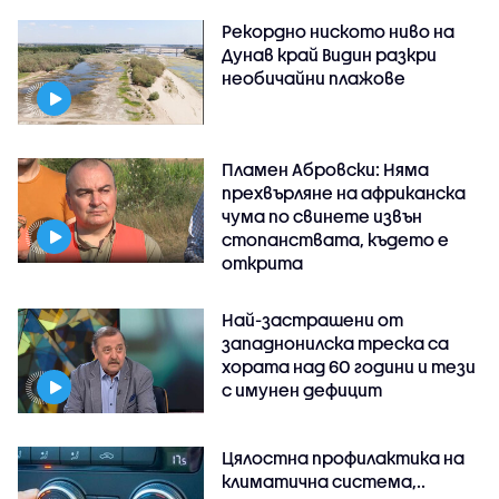
Рекордно ниското ниво на
Дунав край Видин разкри
необичайни плажове
Пламен Абровски: Няма
прехвърляне на африканска
чума по свинете извън
стопанствата, където е
открита
Най-застрашени от
западнонилска треска са
хората над 60 години и тези
с имунен дефицит
Цялостна профилактика на
климатична система,..