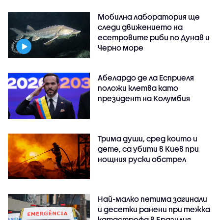
Мобилна лаборатория ще
следи движението на
есетровите риби по Дунав и
Черно море
Абелардо де ла Есприеля
положи клетва като
президент на Колумбия
Трима души, сред които и
дете, са убити в Киев при
нощния руски обстрел
Най-малко петима загинали
и десетки ранени при тежка
катастрофа в Бразилия