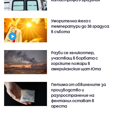
Уморителна жега с
температури до 38 градуса
в събота
Разби се хеликоптер,
участващ в борбата с
горските пожари в
американския щат Юта
Петима от обвинените за
производство и
разпространение на
фентанил остават в
ареста