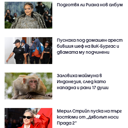
Подготвя ли Риана нов албум
Пуснаха под домашен арест
бившия шеф на ВиК-Бургас и
двамата му подчинени
Заловиха маймуна в
Индонезия, след като
нападна и рани 17 души
Мерил Стрийп пуска на търг
костюми от „Дяволът носи
Прада 2“