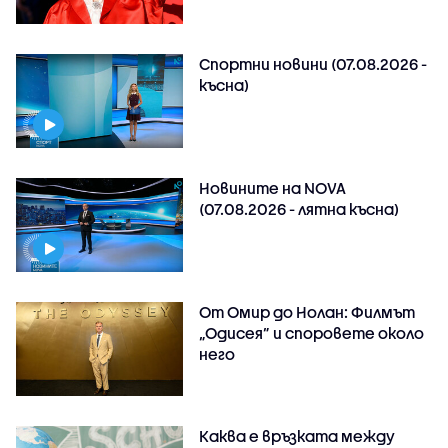
Спортни новини (07.08.2026 -
късна)
Новините на NOVA
(07.08.2026 - лятна късна)
От Омир до Нолан: Филмът
„Одисея” и споровете около
него
Каква е връзката между