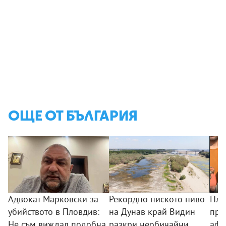
ОЩЕ ОТ БЪЛГАРИЯ
Адвокат Марковски за
Рекордно ниското ниво
Пла
убийството в Пловдив:
на Дунав край Видин
пре
Не съм виждал подобна
разкри необичайни
афр