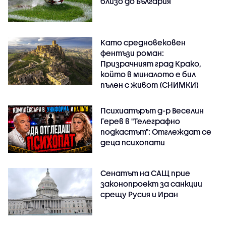
близо до България
Като средновековен
фентъзи роман:
Призрачният град Крако,
който в миналото е бил
пълен с живот (СНИМКИ)
Психиатърът д-р Веселин
Герев в "Телеграфно
подкастът": Отглеждат се
деца психопати
Сенатът на САЩ прие
законопроект за санкции
срещу Русия и Иран