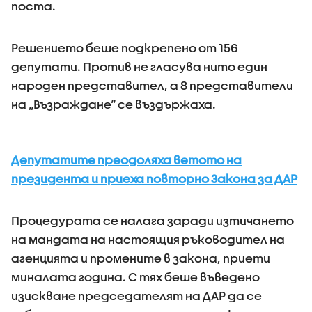
поста.
Решението беше подкрепено от 156
депутати. Против не гласува нито един
народен представител, а 8 представители
на „Възраждане“ се въздържаха.
Депутатите преодоляха ветото на
президента и приеха повторно Закона за ДАР
Процедурата се налага заради изтичането
на мандата на настоящия ръководител на
агенцията и промените в закона, приети
миналата година. С тях беше въведено
изискване председателят на ДАР да се