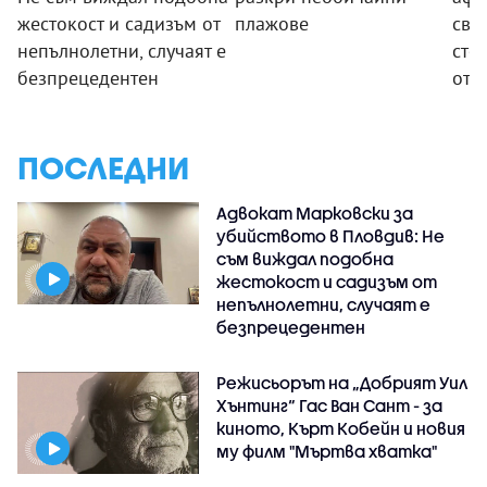
жестокост и садизъм от
плажове
сви
непълнолетни, случаят е
сто
безпрецедентен
отк
ПОСЛЕДНИ
Адвокат Марковски за
убийството в Пловдив: Не
съм виждал подобна
жестокост и садизъм от
непълнолетни, случаят е
безпрецедентен
Режисьорът на „Добрият Уил
Хънтинг“ Гас Ван Сант - за
киното, Кърт Кобейн и новия
му филм "Мъртва хватка"