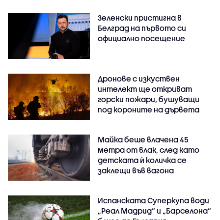
Зеленски пристигна в
Белград на първото си
официално посещение
Дронове с изкуствен
интелект ще откриват
горски пожари, бушуващи
под короните на дървета
Майка беше влачена 45
метра от влак, след като
детската ѝ количка се
заклещи във вагона
Испанската Суперкупа води
„Реал Мадрид“ и „Барселона“