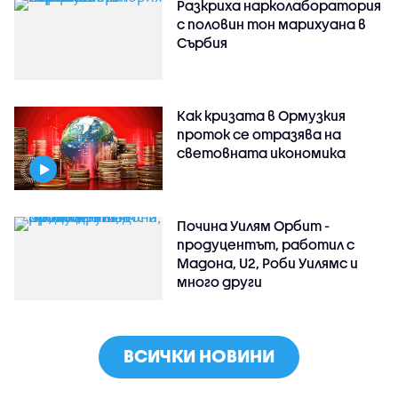
Разкриха нарколаборатория
с половин тон марихуана в
Сърбия
Как кризата в Ормузкия
проток се отразява на
световната икономика
Почина Уилям Орбит -
продуцентът, работил с
Мадона, U2, Роби Уилямс и
много други
ВСИЧКИ НОВИНИ