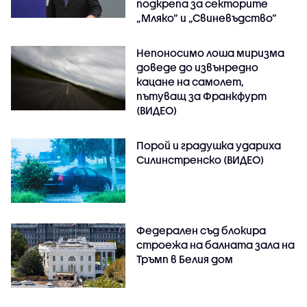
подкрепа за секторите
„Мляко“ и „Свиневъдство“
Непоносимо лоша миризма
доведе до извънредно
кацане на самолет,
пътуващ за Франкфурт
(ВИДЕО)
Порой и градушка удариха
Силинстренско (ВИДЕО)
Федерален съд блокира
строежа на балната зала на
Тръмп в Белия дом