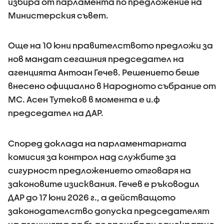
избира от парламента по предложение на
Министерския съвет.
Още на 10 юни правителството предложи за
нов мандат сегашния председател на
агенцията Антоан Гечев. Решението беше
внесено официално в Народното събрание от
МС. Асен Тутеков в момента е и.ф
председател на ДАР.
Според доклада на парламентарната
комисия за контрол над службите за
сигурност предложението отговаря на
законовите изисквания. Гечев е ръководил
ДАР до 17 юни 2026 г., а действащото
законодателство допуска председателят