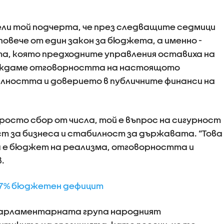
и той подчерта, че през следващите седмици
овече от един закон за бюджета, а именно -
а, която предходните управления оставиха на
ъждаме отговорността на настоящото
лността и доверието в публичните финанси на
просто сбор от числа, той е въпрос на сигурност
т за бизнеса и стабилност за държавата. “Това
а е бюджет на реализма, отговорността и
.
 7% бюджетен дефицит
парламентарната група народният