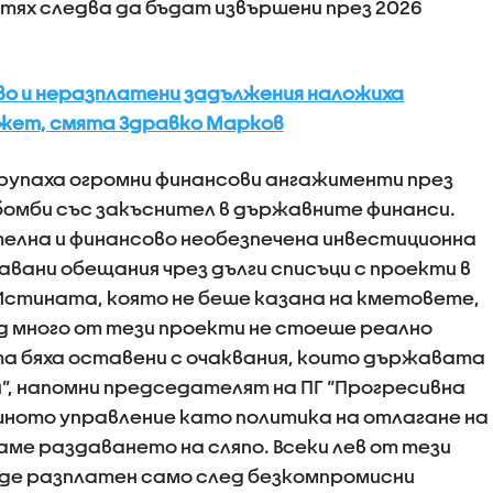
тях следва да бъдат извършени през 2026
о и неразплатени задължения наложиха
жет, смята Здравко Марков
рупаха огромни финансови ангажименти през
 бомби със закъснител в държавните финанси.
елна и финансово необезпечена инвестиционна
авани обещания чрез дълги списъци с проекти в
стината, която не беше казана на кметовете,
ад много от тези проекти не стоеше реално
а бяха оставени с очаквания, които държавата
и”, напомни председателят на ПГ “Прогресивна
ишното управление като политика на отлагане на
аме раздаването на сляпо. Всеки лев от тези
де разплатен само след безкомпромисни