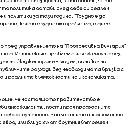
тиките на опозицията, като посочи, че те
иято политика остави след себе си реален
ни политики за тази година. “Трудно е да
хората, които създадоха проблема, а днес
 пред управлението на “Прогресивна България”
цита. Истинският проблем е наложеният през
дел на бюджетиране – модел, основан на
публичните разходи без необходимата връзка с
 и реалните възможности на икономиката,
о още, че настоящото правителство е
ови ангажименти, поети през предходните
ансово обезпечение. Наследените ангажименти
а евро, или близо 2% от брутния вътрешен