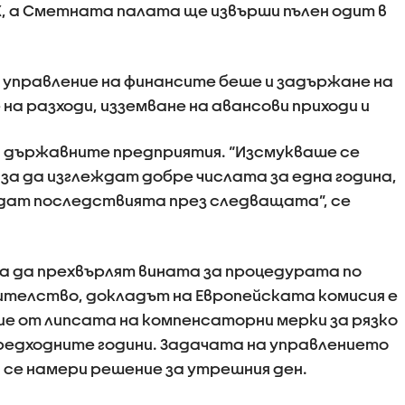
К, а Сметната палата ще извърши пълен одит в
управление на финансите беше и задържане на
на разходи, изземване на авансови приходи и
 държавните предприятия. “Изсмукваше се
а да изглеждат добре числата за една година,
ъдат последствията през следващата”, се
а да прехвърлят вината за процедурата по
ителство, докладът на Европейската комисия е
ие от липсата на компенсаторни мерки за рязко
редходните години. Задачата на управлението
а се намери решение за утрешния ден.