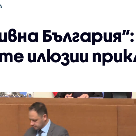
А
ивна България”
те илюзии при