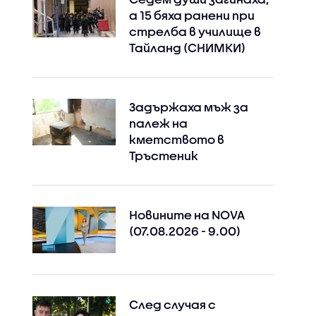
а 15 бяха ранени при
стрелба в училище в
Тайланд (СНИМКИ)
Задържаха мъж за
палеж на
кметството в
Тръстеник
Новините на NOVA
(07.08.2026 - 9.00)
След случая с