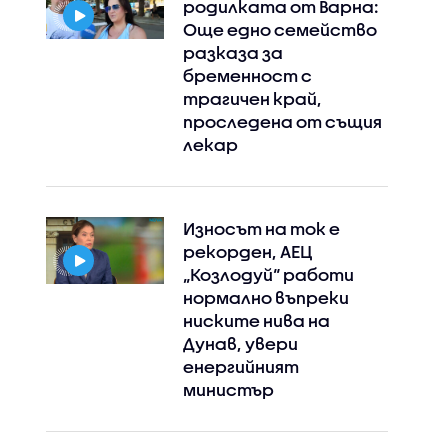
родилката от Варна:
Още едно семейство
разказа за
бременност с
трагичен край,
проследена от същия
лекар
Износът на ток е
рекорден, АЕЦ
„Козлодуй“ работи
нормално въпреки
ниските нива на
Дунав, увери
енергийният
министър