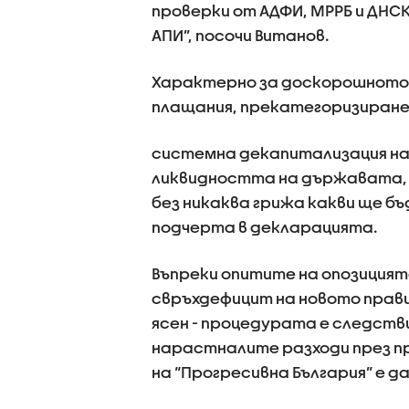
проверки от АДФИ, МРРБ и ДНС
АПИ”, посочи Витанов.
Характерно за доскорошното 
плащания, прекатегоризиране 
системна декапитализация на
ликвидността на държавата, з
без никаква грижа какви ще б
подчерта в декларацията.
Въпреки опитите на опозицият
свръхдефицит на новото прав
ясен - процедурата е следств
нарастналите разходи през п
на “Прогресивна България” е д