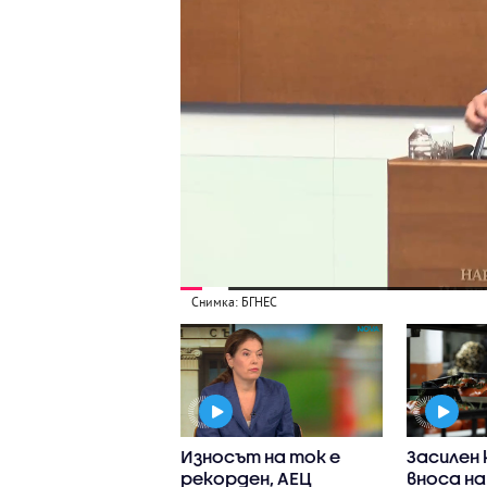
Снимка: БГНЕС
н Радев посети
Износът на ток е
Засилен 
щия
рекорден, АЕЦ
вноса на