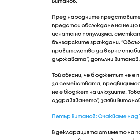
Витанов.
Пред народните представител
предстои обсъждане на нещо п
цената на популизма, сметкат
българските граждани. “Обс
правителство да върне стаби
държавата”, допълни Витанов.
Той обясни, че бюджетът не е 
за семействата, предвидимос
не е бюджет на илюзиите. Тов
оздравяването”, заяви Витанов
Петър Витанов: Очакваме над
В декларацията от името на 