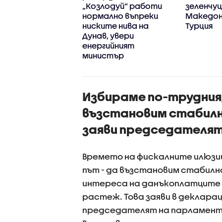
котехнологичен
„Козлодуй“ работи
зеленчуц
 в Доброславци
нормално въпреки
Македони
ниските нива на
Турция
Дунав, увери
енергийният
министър
Избираме по-трудния,
възстановим стабилн
заяви председателят 
Времето на фискалните илюзии
път - да възстановим стабилн
интереса на данъкоплатците и
растеж. Това заяви в деклара
председателят на парламента