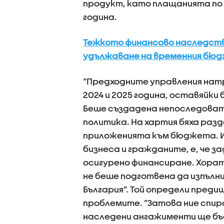
продукт, като плащанията по 
година.
Тежкото финансово наследств
удължаване на временния бюд
“Предходните управления нат
2024 и 2025 година, оставяйки
Беше създадена непоследоват
политика. На хартия бяха разд
приложенията към бюджета. И
бизнеса и гражданите, е, че з
осигурено финансиране. Хорат
не беше подготвена да изпълн
България”. Той определи пред
проблемите. “Затова ние спир
наследени ангажименти ще бъ