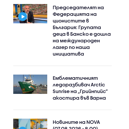
Председателят на
Федерацията на
ционистите в
България: Групата
деца в Банско е дошла
на международен
лагер по наша
инициатива
Емблематичният
ледоразбивач Arctic
Sunrise на „Грийнпийс”
акостира във Варна
Новините на NOVA
(07.08.2026 - 8.00)