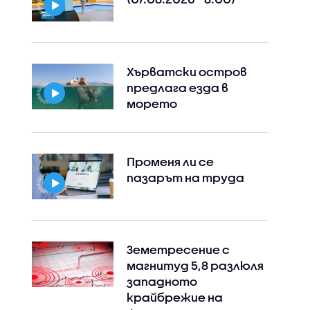
Хърватски остров
предлага езда в
морето
Променя ли се
пазарът на труда
Земетресение с
магнитуд 5,8 разлюля
западното
крайбрежие на