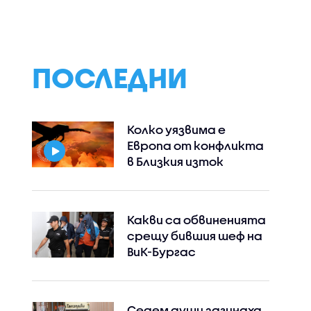
призова
фактори в
в IT
чуждестранните
президентскат
ропуски в
политици да не
надпревара
ността
прибързват с
та
оценките за България
ПОСЛЕДНИ
Колко уязвима е
Европа от конфликта
в Близкия изток
Какви са обвиненията
срещу бившия шеф на
ВиК-Бургас
Седем души загинаха,