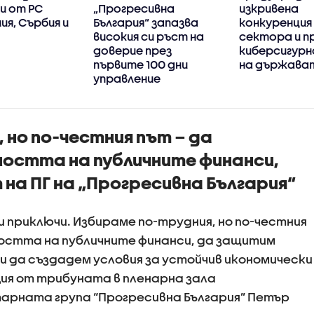
и от РС
„Прогресивна
изкривена
я, Сърбия и
България“ запазва
конкуренция 
високия си ръст на
сектора и п
доверие през
киберсигур
първите 100 дни
на държава
управление
 но по-честния път – да
остта на публичните финанси,
на ПГ на „Прогресивна България“
 приключи. Избираме по-трудния, но по-честния
остта на публичните финанси, да защитим
 да създадем условия за устойчив икономически
ция от трибуната в пленарна зала
рната група “Прогресивна България” Петър