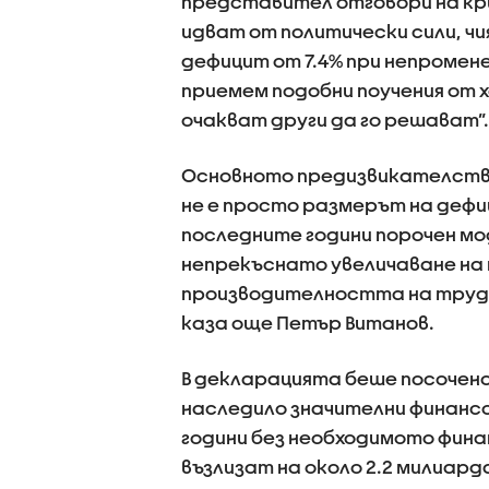
представител отговори на кри
идват от политически сили, ч
дефицит от 7.4% при непромене
приемем подобни поучения от 
очакват други да го решават”.
Основното предизвикателство
не е просто размерът на дефи
последните години порочен мо
непрекъснато увеличаване на 
производителността на труда
каза още Петър Витанов.
В декларацията беше посочен
наследило значителни финанс
години без необходимото фин
възлизат на около 2.2 милиард