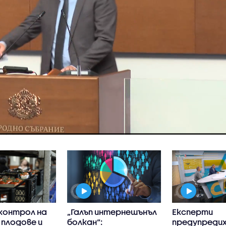
контрол на
„Галъп интернешънъл
Експерти
 плодове и
болкан“:
предупредих