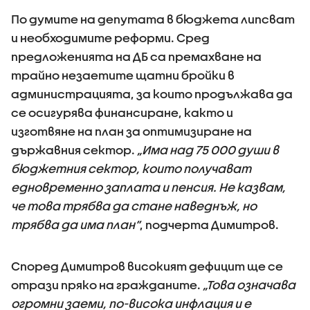
По думите на депутата в бюджета липсват
и необходимите реформи. Сред
предложенията на ДБ са премахване на
трайно незаетите щатни бройки в
администрацията, за които продължава да
се осигурява финансиране, както и
изготвяне на план за оптимизиране на
държавния сектор.
„Има над 75 000 души в
бюджетния сектор, които получават
едновременно заплата и пенсия. Не казвам,
че това трябва да стане наведнъж, но
трябва да има план“
, подчерта Димитров.
Според Димитров високият дефицит ще се
отрази пряко на гражданите.
„Това означава
огромни заеми, по-висока инфлация и е