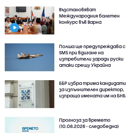
Възстановяват
Международния балетен
конкурс във Варна
Полша ще предупреждава с
SMS при вдигане на
изтребители заради руски
атаки срещу Украйна
ББР избра трима кандидати
за изпълнителен директор,
изпраща имената им на БНБ
Прогноза за времето
(10.08.2026 - следобедна)