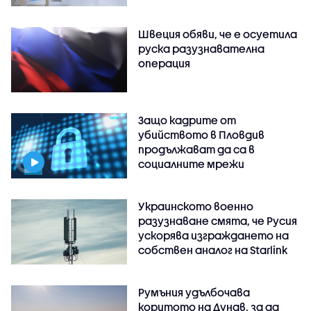
Швеция обяви, че е осуетила
руска разузнавателна
операция
Защо кадрите от
убийството в Пловдив
продължават да са в
социалните мрежи
Украинското военно
разузнаване смята, че Русия
ускорява изграждането на
собствен аналог на Starlink
Румъния удълбочава
коритото на Дунав, за да