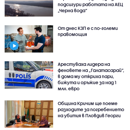
подсигури работата на АЕЦ
„Черна вода“
От днес КЗП е с по-големи
правомощия
Арестуваха лидера на
феновете на „Галатасарай“,
в дома му откриха пари,
бижута и оръжие за над 1
млн. евро
Община Кричим ще поеме
разходите за погребението
на убития в Пловдив Георги