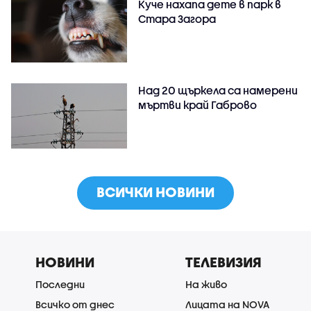
Куче нахапа дете в парк в
Стара Загора
Над 20 щъркела са намерени
мъртви край Габрово
ВСИЧКИ НОВИНИ
НОВИНИ
ТЕЛЕВИЗИЯ
Последни
На живо
Всичко от днес
Лицата на NOVA