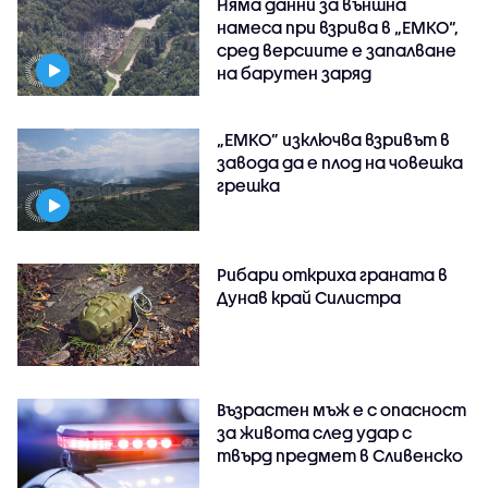
Няма данни за външна
намеса при взрива в „ЕМКО“,
сред версиите е запалване
на барутен заряд
„ЕМКО” изключва взривът в
завода да е плод на човешка
грешка
Рибари откриха граната в
Дунав край Силистра
Възрастен мъж е с опасност
за живота след удар с
твърд предмет в Сливенско