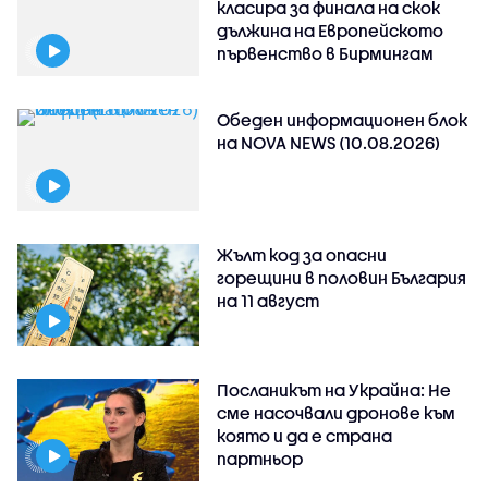
класира за финала на скок
дължина на Европейското
първенство в Бирмингам
Обеден информационен блок
на NOVA NEWS (10.08.2026)
Жълт код за опасни
горещини в половин България
на 11 август
Посланикът на Украйна: Не
сме насочвали дронове към
която и да е страна
партньор