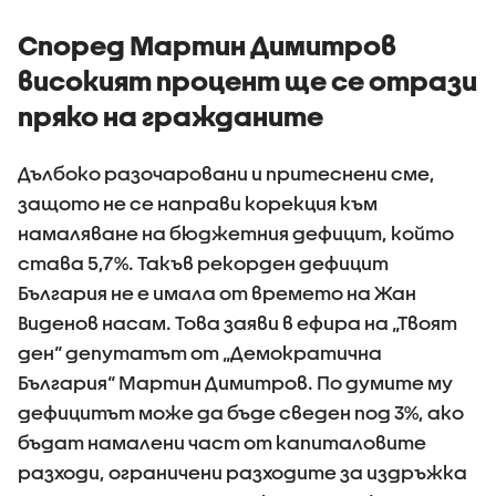
Според Мартин Димитров
високият процент ще се отрази
пряко на гражданите
Дълбоко разочаровани и притеснени сме,
защото не се направи корекция към
намаляване на бюджетния дефицит, който
става 5,7%. Такъв рекорден дефицит
България не е имала от времето на Жан
Виденов насам. Това заяви в ефира на „Твоят
ден“ депутатът от „Демократична
България“ Мартин Димитров. По думите му
дефицитът може да бъде сведен под 3%, ако
бъдат намалени част от капиталовите
разходи, ограничени разходите за издръжка