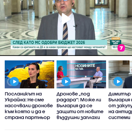
Посланикът на
Дронове „под
Димитър 
Украйна: Не сме
радара“: Може ли
България
насочвали дронове
България да се
от закуп
към която и да е
защити от новите
на антид
страна партньор
въздушни заплахи
системи