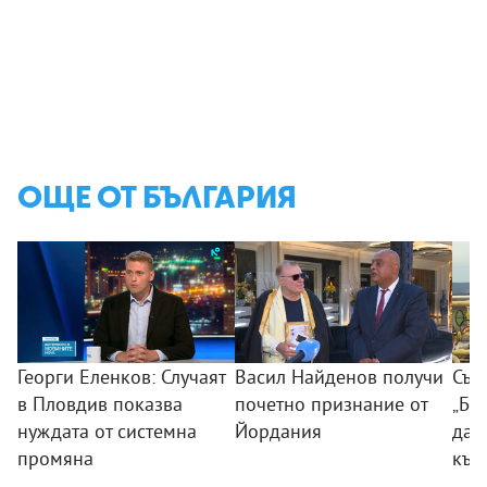
ОЩЕ ОТ БЪЛГАРИЯ
Георги Еленков: Случаят
Васил Найденов получи
Съд
в Пловдив показва
почетно признание от
„Бу
нуждата от системна
Йордания
дан
промяна
към