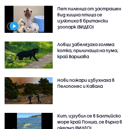
Пет пиленца от застрашен
вид хищна птица се
излюпиха в британски
зоопарк (ВИДЕО)
Ловци забелязаха голяма
котка, приличаща на пума,
край Варшава
Нови пожари избухнаха в
Пелопонес и Кавала
Кит, изгубил се в Балтийско
море край Полша, се върна в
океана (ВИДЕО)