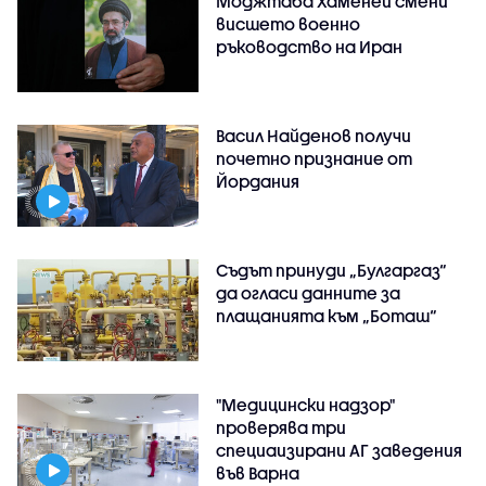
Моджтаба Хаменей смени
висшето военно
ръководство на Иран
Васил Найденов получи
почетно признание от
Йордания
Съдът принуди „Булгаргаз“
да огласи данните за
плащанията към „Боташ“
"Медицински надзор"
проверява три
специаизирани АГ заведения
във Варнa