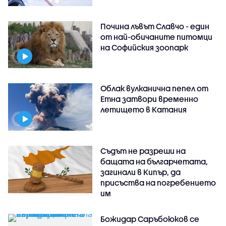
Почина лъвът Славчо - един
от най-обичаните питомци
на Софийския зоопарк
Облак вулканична пепел от
Етна затвори временно
летището в Катания
Съдът не разреши на
бащата на българчетата,
загинали в Кипър, да
присъства на погребението
им
Божидар Саръбоюков се