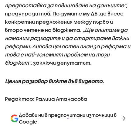
предпоставка за повишаване на данъците“
,
предупреди той. По думите му ДБ ще внесе
конкретни предложения между първо и
второ четене на бюджета.
„Ще опитаме да
намалим разходите и да стартираме важни
реформи. Липсва цялостен план за реформа и
това е най-големият проблем на този
бюджет“
, заключи депутатът.
Целия разговор вижте във видеото.
Редактор: Ралица Атанасова
Добави ни в предпочитани източници в
Google