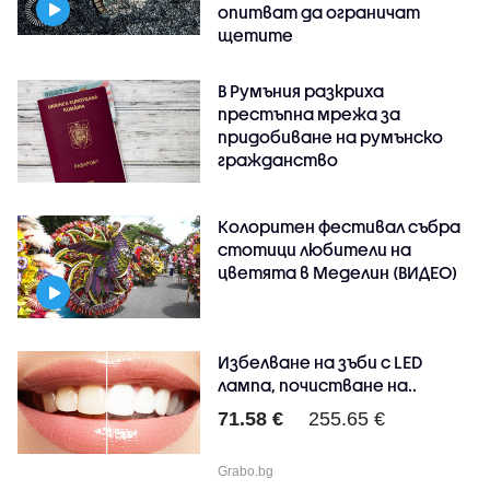
опитват да ограничат
щетите
В Румъния разкриха
престъпна мрежа за
придобиване на румънско
гражданство
Колоритен фестивал събра
стотици любители на
цветята в Меделин (ВИДЕО)
Избелване на зъби с LED
лампа, почистване на..
71.58 €
255.65 €
Grabo.bg