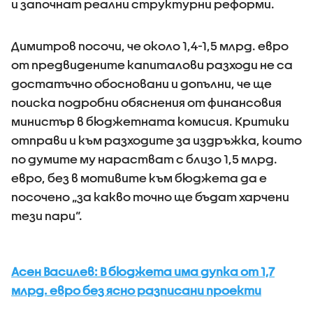
и започнат реални структурни реформи.
Димитров посочи, че около 1,4-1,5 млрд. евро
от предвидените капиталови разходи не са
достатъчно обосновани и допълни, че ще
поиска подробни обяснения от финансовия
министър в бюджетната комисия. Критики
отправи и към разходите за издръжка, които
по думите му нарастват с близо 1,5 млрд.
евро, без в мотивите към бюджета да е
посочено „за какво точно ще бъдат харчени
тези пари“.
Асен Василев: В бюджета има дупка от 1,7
млрд. евро без ясно разписани проекти