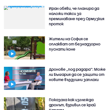
Иран обяви, че планира да
наложи такси за
преминаване през Ормузкия
проток
Жители на София се
оплакват от безнадзорно
пуснати коне
Дронове „под радара“: Може
ли България да се защити от
новите въздушни заплахи
Показаха как изглежда
дронът, взривил се край