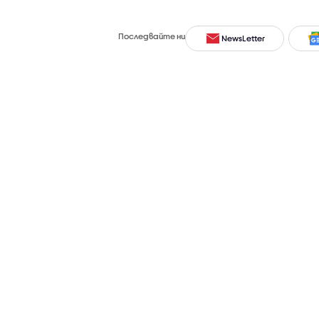
Последвайте ни
NewsLetter