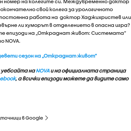
 номер на колегите си. Междувременно доктор
 окончателно свой колега за урологичното
 постоянна работа на доктор Хаджихристев или
евърне ли хуморът в отделението в опасна игра?
ите епизоди на „Откраднат живот: Системата“
 по NOVA.
девети сезон на „Откраднат живот“
а уебсайта на
NOVA
и на официалната страница
ebook
, а всички епизоди можете да видите само
зточници в Google