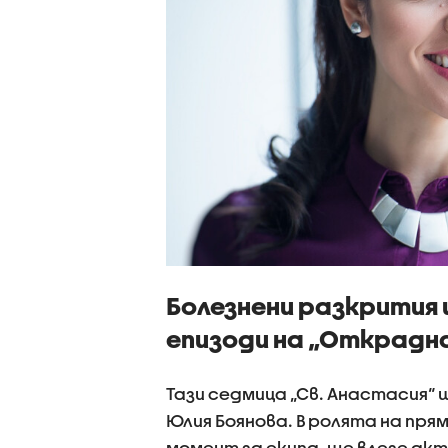
Болезнени разкрития 
епизоди на „Открад
Тази седмица „Св. Анастасия“ щ
Юлия Боянова. В ролята на пря
момент за екипа, ще влезе ак