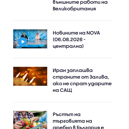
външните работи на
Великобритания
Новините на NOVA
(06.08.2026 -
централна)
Иран заплашва
страните от Залива,
ако не спрат ударите
на САЩ
Ръстът на
търговията на
дребно в България е