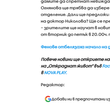
дамите да спретнат невиждан
Огнянова ще трябва да избере
отделение. Дали ще предложи
на доктор Николова? Ще се пр
– зрителите ще научат в нов
от вторник до петък в 20.00ч.
Фенове отбелязаха начало на 
Повече новини ще откриете н
на „Откраднат живот“ във
Fac
в
NOVA PLAY.
Редактор:
Добави ни в предпочитани и