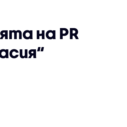
лята на PR
асия“