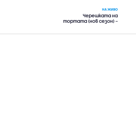
НА ЖИВО
Черешката на
тортата (нов сезон) –
риалити