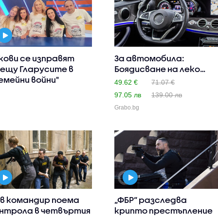
кови се изправят
За автомобила:
ещу Гларусите в
Боядисване на леко
емейни войни"
увреден и ..
49.62 €
71.07 €
97.05 лв
139.00 лв
Grabo.bg
в командир поема
„ФБР“ разследва
нтрола в четвъртия
крипто престъпление