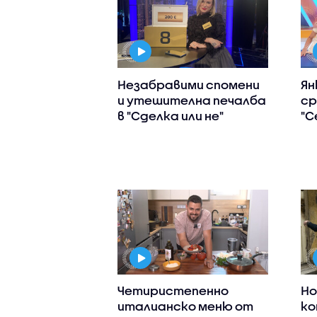
Незабравими спомени
Ян
и утешителна печалба
ср
в "Сделка или не"
"С
Четиристепенно
Но
италианско меню от
ко