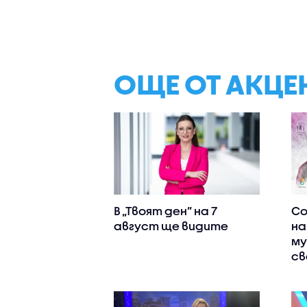
ОЩЕ ОТ АКЦЕ
В „Твоят ден” на 7
Со
август ще видите
на
му
св