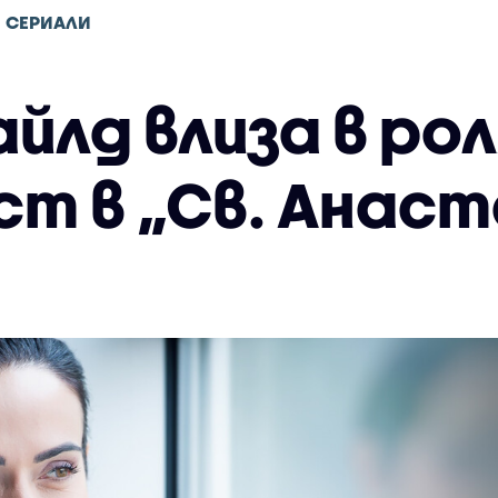
СЕРИАЛИ
йлд влиза в ро
ст в „Св. Анаст