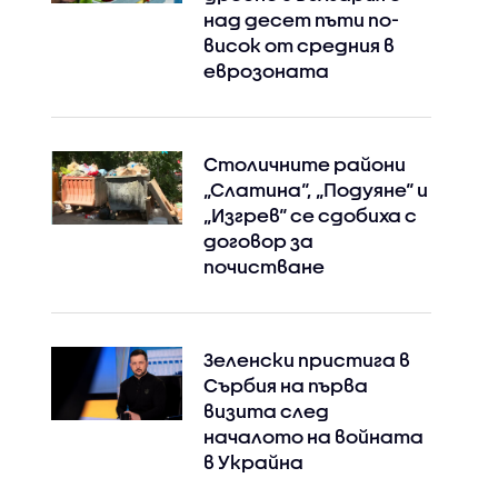
над десет пъти по-
висок от средния в
Instagram
Facebook
еврозоната
Столичните райони
„Слатина“, „Подуяне“ и
„Изгрев“ се сдобиха с
договор за
почистване
Зеленски пристига в
Сърбия на първа
визита след
началото на войната
в Украйна