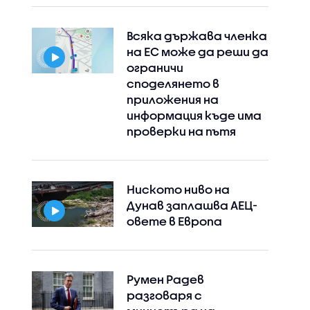
Всяка държава членка
на ЕС може да реши да
ограничи
споделянето в
приложения на
информация къде има
проверки на пътя
Ниското ниво на
Дунав заплашва АЕЦ-
овете в Европа
Румен Радев
разговаря с