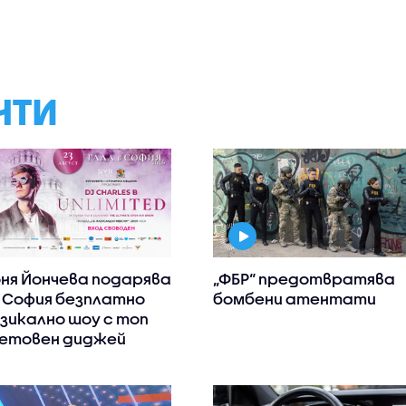
НТИ
ня Йончева подарява
„ФБР“ предотвратява
 София безплатно
бомбени атентати
зикално шоу с топ
етовен диджей