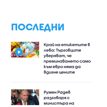
ПОСЛЕДНИ
Край на етикетите в
лева: Търговците
уверяват, че
преминаването само
към евро няма да
вдигне цените
Румен Радев
разговаря с
министъра на