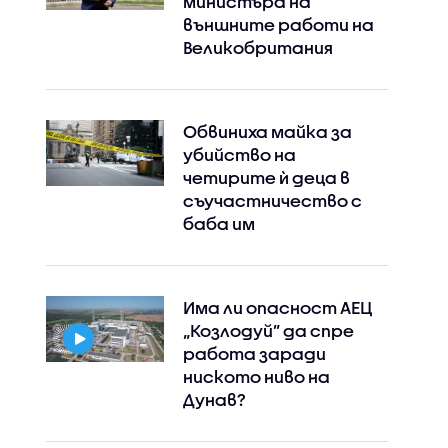
министъра на
външните работи на
Великобритания
Обвиниха майка за
убийство на
четирите ѝ деца в
съучастничество с
баба им
Има ли опасност АЕЦ
„Козлодуй” да спре
работа заради
ниското ниво на
Дунав?