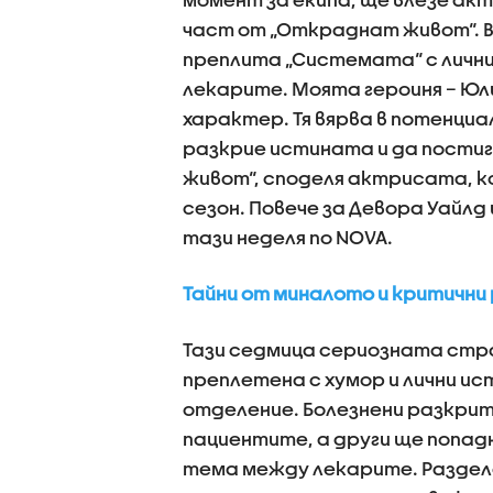
част от „Откраднат живот“. В
преплита „Системата“ с личн
лекарите. Моята героиня – Юли
характер. Тя вярва в потенциал
разкрие истината и да постигн
живот“, споделя актрисата, к
сезон. Повече за Девора Уайлд
тази неделя по NOVA.
Тайни от миналото и критичн
Тази седмица сериозната стр
преплетена с хумор и лични и
отделение. Болезнени разкрит
пациентите, а други ще попад
тема между лекарите. Раздел