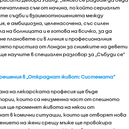
печатлена съм от начина, по който сериалът
ите съдби и взаимоотношенията между
я, е амбициозна, целенасочена, със силен
а на болницата и е готова на всичко, за да
е плановете си в личния и професионалния
оято пристига от Лондон за снимките на девети
 ще научите в специален разговор за „Събуди се“
и решения в „Откраднат живот: Системата“
ана на лекарската професия ще бъде
стории, които са неизменна част от спешното
ия ще променят живота на някои от
нат в комични ситуации, които ще отворят нова
ението на жени срещу мъже ще провокира