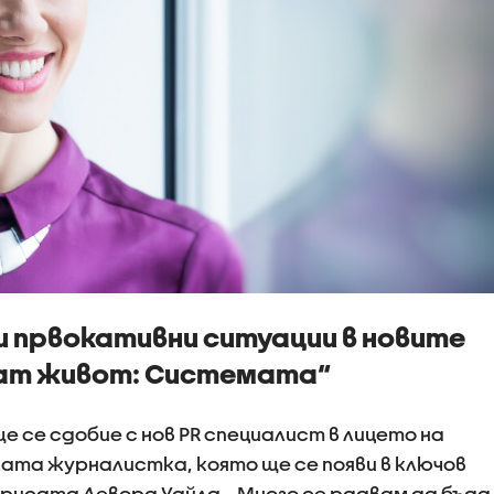
и првокативни ситуации в новите
нат живот: Системата“
е се сдобие с нов PR специалист в лицето на
мата журналистка, която ще се появи в ключов
трисата Девора Уайлд. „Много се радвам да бъда