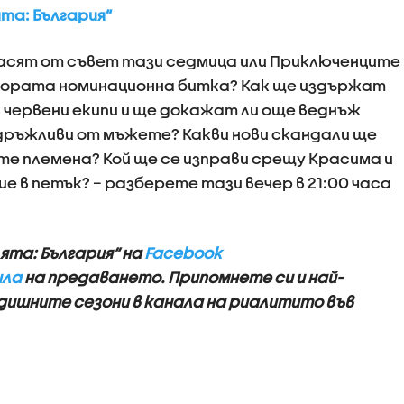
ята: България“
пасят от съвет тази седмица или Приключенците
тората номинационна битка? Как ще издържат
 червени екипи и ще докажат ли още веднъж
здръжливи от мъжете? Какви нови скандали ще
е племена? Кой ще се изправи срещу Красима и
е в петък? – разберете тази вечер в 21:00 часа
ята: България“ на
Facebook
ила
на предаването.
Припомнете си и най-
ишните сезони в канала на риалитито във