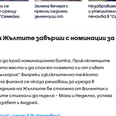
и се
Зелена вечеря с
Незабравими
т срещу
пресни сезонни
и утешител
 "Семейни
зеленчуци от
печалба в "С
Станимир Гъмов в
не"
„Черешката на
тортата“
и Жълтите завърши с номинации за
ло до край номинационна битка, Приключенците
вото място и да спасят племето си от съвет
 България“. Въпреки изключително тежкото
на финала се оказа решаващ за изхода в
днина на Жълтите бе стопена от Валентин и
ите стигнали до пъзела – Мани и Неделчо, успяха
изабет и Андрей.
рия" - сезон 3 (6 октомври)