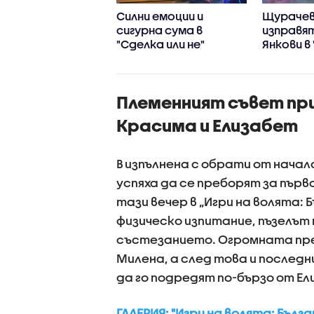
да над Банкера в
Силни емоции и
Щурачев
лка или не"
сигурна сума в
изправя
"Сделка или не"
Янкови в
войни"
Племенният съвет пр
Красима и Елизабет
В изпълнена с обрати от нача
успяха да се преборят за пър
тази вечер в „Игри на волята:
физическо изпитание, пъзелът 
състезанието. Огромната пре
Милена, а след това и последн
да го подредят по-бързо от Ел
ГАЛЕРИЯ: "Игри на волята: Бълга