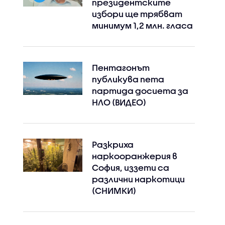
президентските
избори ще трябват
минимум 1,2 млн. гласа
Пентагонът
публикува пета
партида досиета за
НЛО (ВИДЕО)
Разкриха
наркооранжерия в
София, иззети са
различни наркотици
(СНИМКИ)