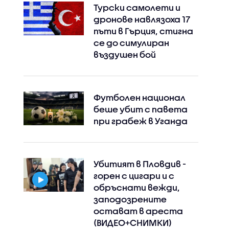
Турски самолети и
дронове навлязоха 17
пъти в Гърция, стигна
се до симулиран
въздушен бой
Футболен национал
беше убит с павета
при грабеж в Уганда
Убитият в Пловдив -
горен с цигари и с
обръснати вежди,
заподозрените
остават в ареста
(ВИДЕО+СНИМКИ)