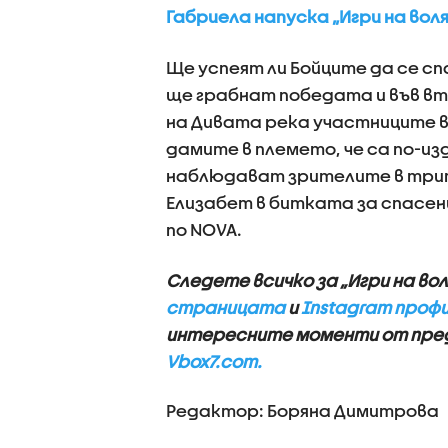
Габриела напуска „Игри на вол
Ще успеят ли Бойците да се с
ще грабнат победата и във в
на Дивата река участниците в
дамите в племето, че са по-и
наблюдават зрителите в трит
Елизабет в битката за спасени
по NOVA.
Следете всичко за „Игри на вол
страницата
и
Instagram проф
интересните моменти от пред
Vbox7.com.
Редактор: Боряна Димитрова