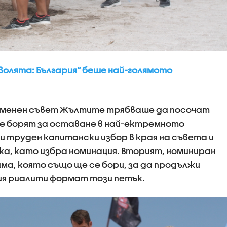
волята: България“ беше най-голямото
леменен съвет Жълтите трябваше да посочат
се борят за оставане в най-ектремното
и труден капитански избор в края на съвета и
ка, като избра номинация. Вторият, номиниран
ма, която също ще се бори, за да продължи
ия риалити формат този петък.