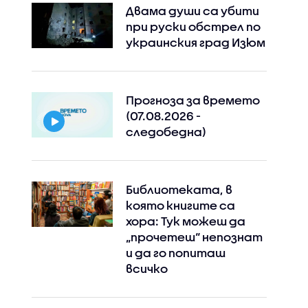
Двама души са убити
при руски обстрeл по
украинския град Изюм
Прогноза за времето
(07.08.2026 -
следобедна)
Библиотеката, в
която книгите са
хора: Тук можеш да
„прочетеш“ непознат
и да го попиташ
всичко