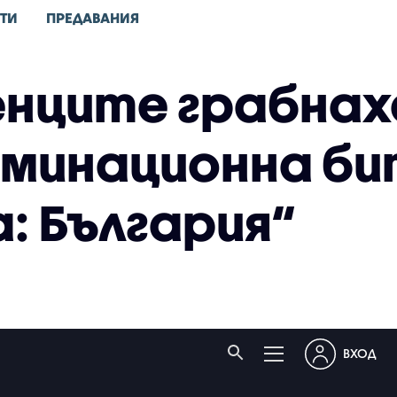
ТИ
ПРЕДАВАНИЯ
нците грабнах
минационна бит
: България“