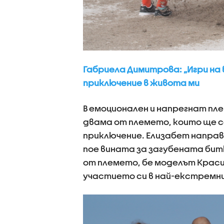
Габриела Димитрова: „Игри на 
приключение в живота ми
В емоционален и напрегнат п
двама от племето, които ще 
приключение. Елизабет направ
пое вината за загубената бит
от племето, бе моделът Краси
участието си в най-екстремн