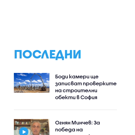
 спомени
Янкови се изправят
Четиристепенн
на
срещу Гларусите в
италианско мен
делка или
"Семейни войни"
Антоан Петров
в „Черешката н
тортата“
ПОСЛЕДНИ
Боди камери ще
записват проверките
на строителни
обекти в София
Огнян Минчев: За
победа на