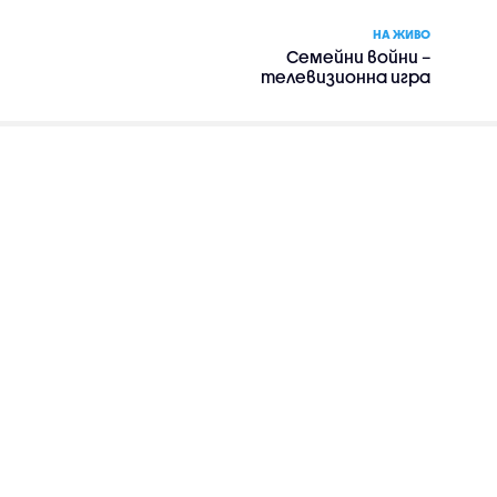
НА ЖИВО
Семейни войни –
телевизионна игра