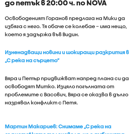
до петък в 20:00 ч. по NOVA
Освободеният Горанов предлага на Мики да
избяга с него. Тя обаче се колебае – има нещо,
което я задържа във Видин.
Изненадващи новини и шокиращи разкрития в
„С река на сърцето“
Вяра и Петър придвижват напред плана си да
освободят Митко. Изцяло погълната от
проблемите с Васович, Вяра се оказва в дълго
назрявал конфликт с Петя.
Мартин Макариев: Снимаме „С река на