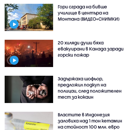
Гори сграда на бивше
училище в центъра на
Монтана (ВИДЕО+СНИМКИ)
20 хиляди души бяха
евакуирани в Канада заради
горски пожар
Задържаха шофьор,
предложил подкуп на
полицаи, след положителен
тест за кокаин
Властите в Индонезия
заловиха над 1 тон кетамин
на стойност 100 млн. евро