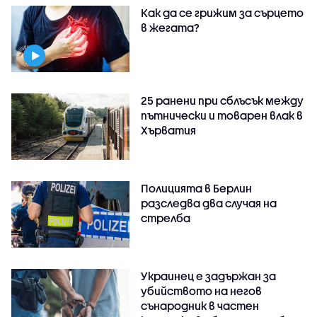
Как да се грижим за сърцето
в жегата?
25 ранени при сблъсък между
пътнически и товарен влак в
Хърватия
Полицията в Берлин
разследва два случая на
стрелба
Украинец е задържан за
убийството на негов
сънародник в частен