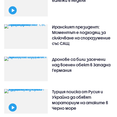
валежи в неделя
Иранският президент:
Моментът е подходящ за
сключване на споразумение
със САЩ
Дронове са били засечени
над военен обект в Западна
Германия
Турция поиска от Русия и
Украйна да обявят
мораториум на атаките в
Черно море