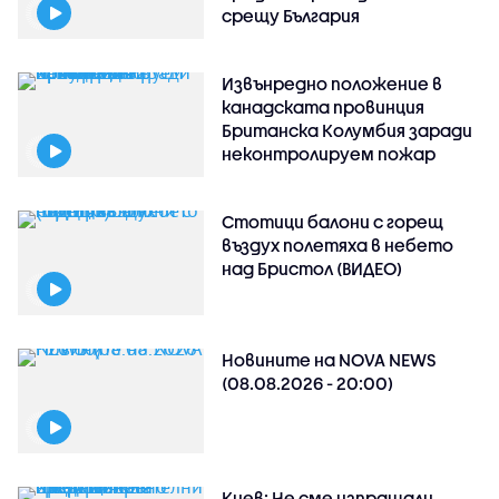
срещу България
Извънредно положение в
канадската провинция
Британска Колумбия заради
неконтролируем пожар
Стотици балони с горещ
въздух полетяха в небето
над Бристол (ВИДЕО)
Новините на NOVA NEWS
(08.08.2026 - 20:00)
Киев: Не сме изпращали