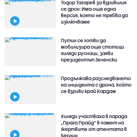
Тодор Тагарев за взривилия
се дрон: Има още една
версия, която не трябва да
изключваме
Путин се готви да
мобилизира още стотици
хиляди руснаци, заяви
президентът Зеленски
Продължава разследването
на инцидента с дрона, който
се взриви край Кардам
Хиляди участваха в парада
„Прага Прайд“ в памет на
жертвите от атентата в
Берлин