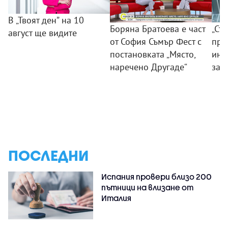
В „Твоят ден” на 10
Боряна Братоева е част
„Съ
август ще видите
от София Съмър Фест с
пра
постановката „Място,
инс
наречено Другаде“
зат
ПОСЛЕДНИ
Испания провери близо 200
пътници на влизане от
Италия