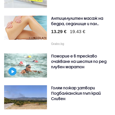
Антицелулитен масаж на
бедра, седалище и пал..
13.29 €
19.43 €
Grabo.bg
Поморие е в трескаво
очакване на шестия по ред
плувен маратон
Голям пожар затвори
Подбалканския път край
Сливен