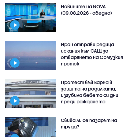
Новините на NOVA
(09.08.2026 - обедна)
Иран отправи редица
искания към САЩ за
отварянето на Ормузкия
проток
Протест във Варна в
защита на родилката,
изгубила бебето си дни
преди раждането
Свива ли се пазарът на
труда?