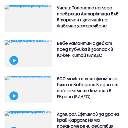
Учени: Топенето на леда
превръща Антарктида във
вторичен източник на
живачно замърсяване
Бебе ламантин с дебют
пред публика в зоопарк в
Южен Китай (ВИДЕО
600 малки птици фламинго
бяха освободени в една от
най-големите колонии в
Европа (ВИДЕО)
Адмирал Ефтимов за дрона
край Кардам: Няма
преднамерени действия