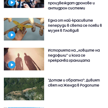
произвеждат дронове и
антидрон системи
Една от най-красивите
пеперуди в света се появи в
музея в Пловдив
Историята на „ловците на
педофили” и кога се
прекрачва границата
"Дотам и обратно": Дивият
свят на Женда в Родопите