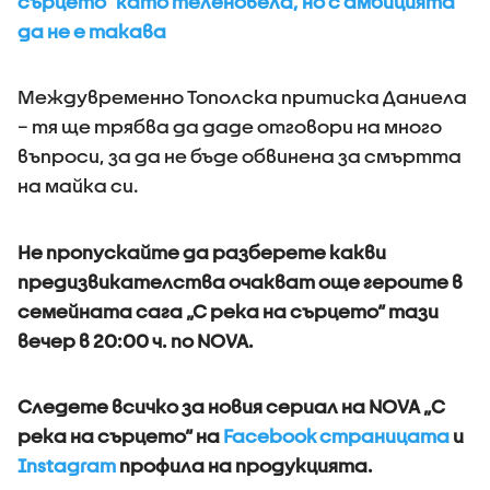
сърцето“ като теленовела, но с амбицията
да не е такава
Междувременно Тополска притиска Даниела
– тя ще трябва да даде отговори на много
въпроси, за да не бъде обвинена за смъртта
на майка си.
Не пропускайте да разберете какви
предизвикателства очакват още героите в
семейната сага „С река на сърцето“ тази
вечер в 20:00 ч. по NOVA.
Следете всичко за новия сериал на NOVA „С
река на сърцето“ на
Facebook страницата
и
Instagram
профила на продукцията.