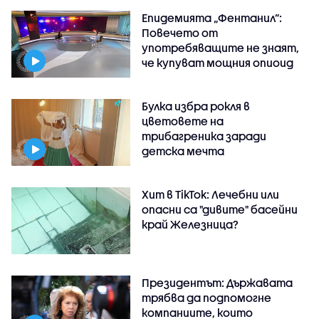
Епидемията „Фентанил”:
Повечето от
употребяващите не знаят,
че купуват мощния опиоид
Булка избра рокля в
цветовете на
трибагреника заради
детска мечта
Хит в TikTok: Лечебни или
опасни са "дивите" басейни
край Железница?
Президентът: Държавата
трябва да подпомогне
компаниите, които