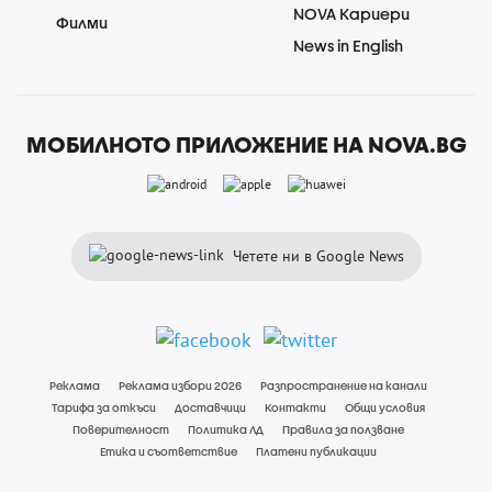
NOVA Кариери
Филми
News in English
МОБИЛНОТО ПРИЛОЖЕНИЕ НА NOVA.BG
Четете ни в Google News
Реклама
Реклама избори 2026
Разпространение на канали
Тарифа за откъси
Доставчици
Контакти
Общи условия
Поверителност
Политика ЛД
Правила за ползване
Етика и съответствие
Платени публикации