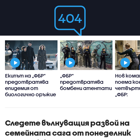
Екипът на „ФБР“
„ФБР“
Нов кома
предотвратява
предотвратява
поема ко
епидемия от
бомбени атентати
четвърти
биологично оръжие
„ФБР:
Междуна
разследв
Следете вълнуващия развой на
семейната сага от понеделник