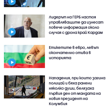
Лидерът на ГЕРБ настоя
управляващите да изнесат
повече информация около
случая с дрона край Кардам
Етикетите в евро, левът
окончателно отива в
историята
Нападения, при които загина
полицай и бяха ранени
няколко души, белязаха
първия ден от мандата на
новия президент на
Колумбия