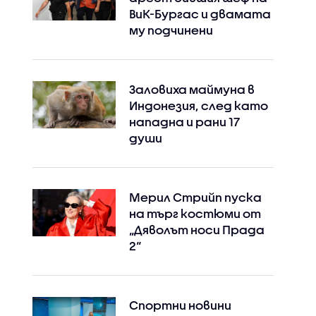
ВиК-Бургас и двамата
му подчинени
Заловиха маймуна в
Индонезия, след като
нападна и рани 17
души
Мерил Стрийп пуска
на търг костюми от
„Дяволът носи Прада
2“
Спортни новини