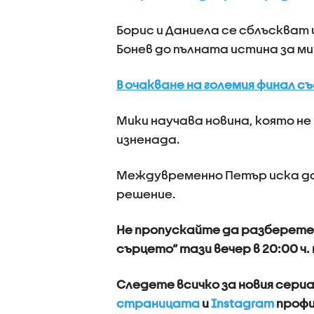
Борис и Даниела се сблъскват
Бонев до пълната истина за м
В очакване на големия финал с
Мики научава новина, която не
изненада.
Междувременно Петър иска да 
решение.
Не пропускайте да разберете 
сърцето“ тази вечер в 20:00 ч.
Следете всичко за новия сериа
страницата
и
Instagram
профи