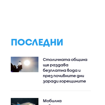
едва
„ФБР“ е по следите на
„ФБР“ разследва
педофилска мрежа
студен случай 
ие
преди две
десетилетия
ПОСЛЕДНИ
Столичната община
ще раздава
безплатна вода и
през почивните дни
заради горещините
Мобилна