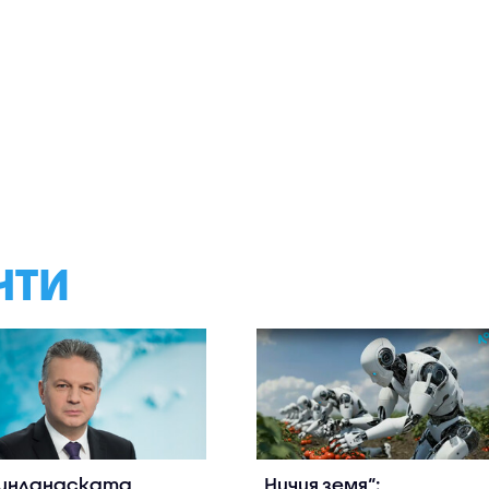
НТИ
инландската
„Ничия земя“: