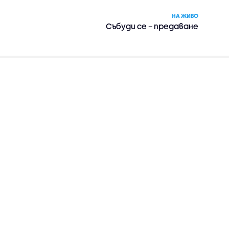
НА ЖИВО
Събуди се – предаване