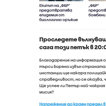
“ разследва
Екипът на „ФБР“
„ФБР“
ство на
предотвратява
предот
иатър
епидемия от
бомбени
биологично оръжие
Проследете вълнува
сага този петък в 20:0
Благодарение на информация о
търси Боряна извън страната.
инстанции ще накара полицай
справедливост, но се оказва, 
Ще успее ли Петър най-накрая 
мисия?
Напрежение до краен предел в 