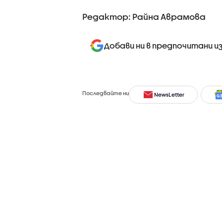
Редактор: Райна Аврамова
Добави ни в предпочитани и
Последвайте ни
NewsLetter