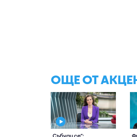
ОЩЕ ОТ АКЦЕ
„Събуди се“:
„Ф