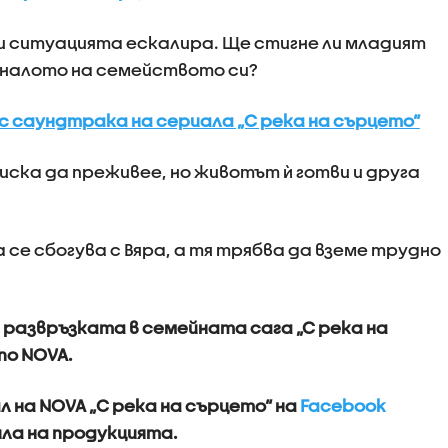
 и ситуацията ескалира. Ще стигне ли младият
иналото на семейството си?
ъс саундтрака на сериалa „С река на сърцето“
 иска да преживее, но животът ѝ готви и друга
се сбогува с Вяра, а тя трябва да вземе трудно
развръзката в семейната сага „С река на
 по NOVA.
л на NOVA „С река на сърцето“ на
Facebook
ла на продукцията.