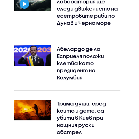
лаборатория ще
следи движението на
есетровите риби по
Дунав и Черно море
Абелардо де ла
Есприеля положи
клетва като
президент на
Колумбия
Трима души, сред
които и дете, са
убити в Киев при
нощния руски
обстрел