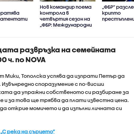
Нов командир поема
„ФБР“ разсл
вратява
контрола в
крипто
 атентати
четвъртия сезон на
престъплен
„ФБР: Международни
разследвания“
щата развръзка на семейната
0 ч. по NOVA
т Мики, Тополска успява да изпрати Петър да
 Извънредно споразумение с по-висши
ката да упражни собственото си разбиране за
че и за това ще трябва да плати известна цена.
да открие момичето и да изпълни личната си
„С река на сърцето“