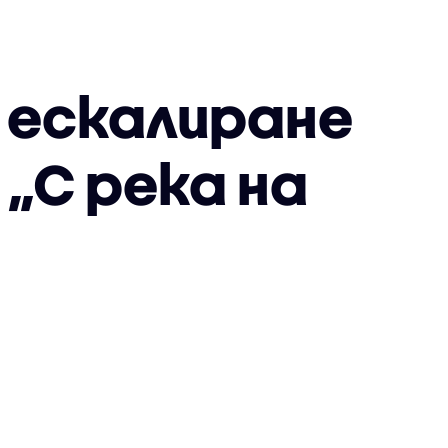
 ескалиране
 „С река на