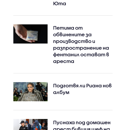
Юта
Петима от
обвинените за
производство и
разпространение на
фентанил остават в
ареста
Подготвя ли Риана нов
албум
Пуснаха под домашен
арест бившия шеф на