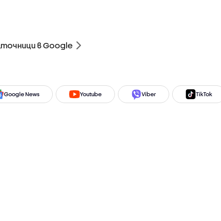
зточници в Google
Google News
Youtube
Viber
TikTok