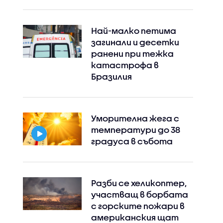
Най-малко петима
загинали и десетки
ранени при тежка
катастрофа в
Бразилия
Instagram
Facebook
Уморителна жега с
температури до 38
градуса в събота
Разби се хеликоптер,
участващ в борбата
с горските пожари в
американския щат