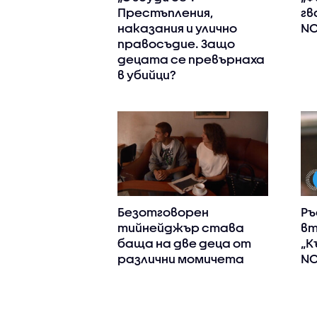
Престъпления,
гв
наказания и улично
NO
правосъдие. Защо
децата се превърнаха
в убийци?
Безотговорен
Ръ
тийнейджър става
вт
баща на две деца от
„К
различни момичета
N