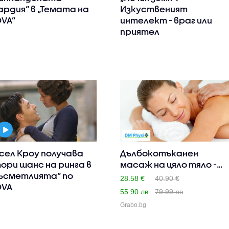
ардия“ в „Темата на
Изкуственият
VA”
интелект - враг или
приятел
сел Кроу получава
Дълбокотъканен
ори шанс на ринга в
масаж на цяло тяло -
ъсметлията“ по
за освоб..
28.58 €
40.90 €
OVA
55.90 лв
79.99 лв
Grabo.bg