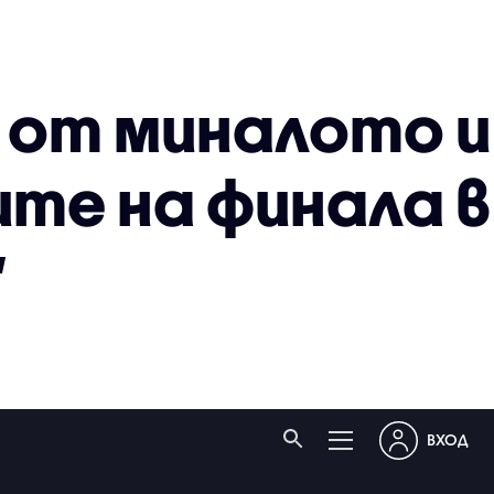
 от миналото и
те на финала в
“