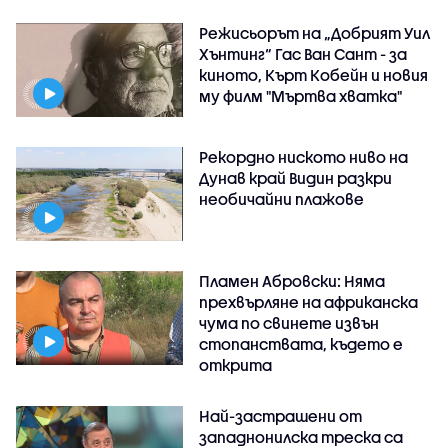
Режисьорът на „Добрият Уил
Хънтинг“ Гас Ван Сант - за
киното, Кърт Кобейн и новия
му филм "Мъртва хватка"
Рекордно ниското ниво на
Дунав край Видин разкри
необичайни плажове
Пламен Абровски: Няма
прехвърляне на африканска
чума по свинете извън
стопанствата, където е
открита
Най-застрашени от
западнонилска треска са