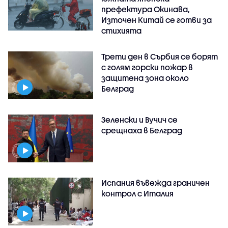
префектура Окинава,
Източен Китай се готви за
стихията
Трети ден в Сърбия се борят
с голям горски пожар в
защитена зона около
Белград
Зеленски и Вучич се
срещнаха в Белград
Испания въвежда граничен
контрол с Италия