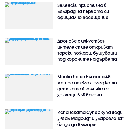
Зеленски пристигна в
Белград на първото си
официално посещение
Дронове с изкуствен
интелект ще откриват
горски пожари, бушуващи
под короните на дървета
Майка беше влачена 45
метра от влак, след като
детската ѝ количка се
заклещи във вагона
Испанската Суперкупа води
„Реал Мадрид“ и „Барселона“
близо до България