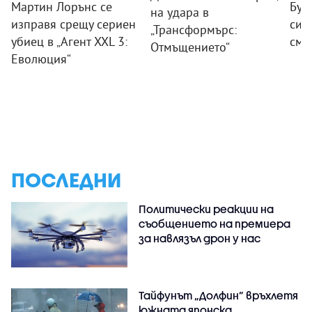
Мартин Лорънс се
Бур
на удара в
изправя срещу сериен
сил
„Трансформърс:
убиец в „Агент XXL 3:
смя
Отмъщението“
Еволюция“
ПОСЛЕДНИ
Политически реакции на
съобщението на премиера
за навлязъл дрон у нас
Тайфунът „Долфин” връхлетя
южната японска