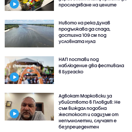
проследяване на цените
Нивото на река Дунав
продължава да спада,
достигна 109 см под
условната нула
НАП постави под
наблюдение два фестивала
в Бургаско
Адвокат Марковски за
убийството в Пловдив: Не
съм виждал подобна
жестокост и садизъм от
непълнолетни, случаят е
безпрецедентен