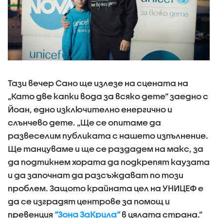
Тази вечер Сано ще излезе на сцената на
„Като две капки вода за всяко дете“ заедно с
Йоан, едно изключително енергично и
слънчево дете. „Ще се опитаме да
развеселим публиката с нашето изпълнение.
Ще танцуваме и ще се раздадем на макс, за
да подтикнем хората да подкрепят каузата
и да започнат да разсъждават по този
проблем. Защото крайната цел на УНИЦЕФ е
да се изградят центрове за помощ и
превенция
“Зона ЗаКрила“
в цялата страна.”