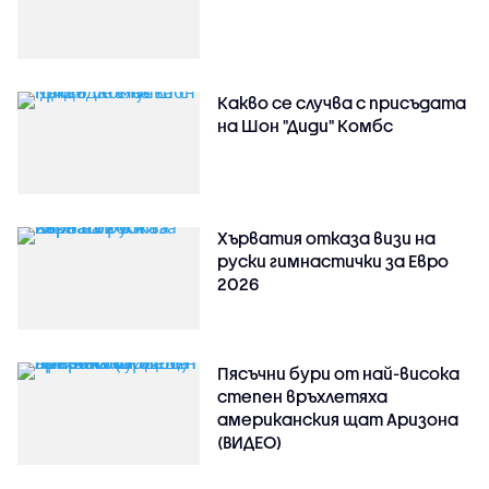
Какво се случва с присъдата
на Шон "Диди" Комбс
Хърватия отказа визи на
руски гимнастички за Евро
2026
Пясъчни бури от най-висока
степен връхлетяха
американския щат Аризона
(ВИДЕО)