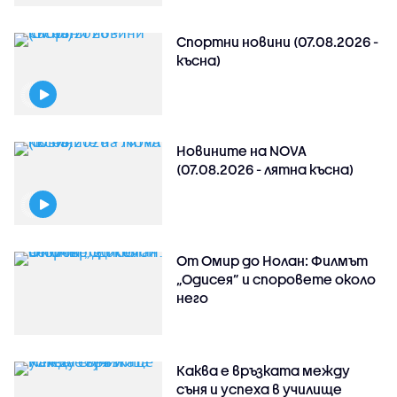
Спортни новини (07.08.2026 -
късна)
Новините на NOVA
(07.08.2026 - лятна късна)
От Омир до Нолан: Филмът
„Одисея” и споровете около
него
Каква е връзката между
съня и успеха в училище