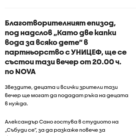
Благотворителният епизод,
под надслов „Като две капки
вода за всяко дете“ в
партньорство с УНИЦЕФ, ще се
състои тази вечер от 20.00 ч.
по NOVA
Звездите, децата и всички зрители тази
вечер ще могат да подадат ръка на децата
в нужда.
Александър Сано гостува в студиото на
„Събуди се“, за да разкаже повече за