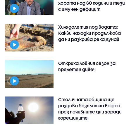
хората над 60 години и тези
с имунен дефицит
Хилядолетия под водата:
Какви находки продължава
да ни разкрива река Дунав
Откриха ловния сезон за
прелетен дивеч
Столичната община ще
раздава безплатна вода и
през почивните дни заради
горещините