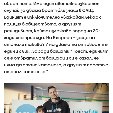
обратното. Има един световноизвестен
случай за двама братя близнаци в САЩ.
Единият е изключително уважаван лекар с
позиция в обществото, а другият –
рецидивист, който излежава поредна 20-
годишна присъда. На въпроса – защо са
станали такива? И на двамата отговорът е
един и същ: „Заради баща ми!“ Тоест, единият
се е отвратил от баща си и си е казал, че
няма да стане като него, а другият просто е
станал като него.“