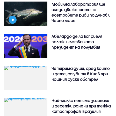
Мобилна лаборатория ще
следи движението на
есетровите риби по Дунав и
Черно море
Абелардо де ла Есприеля
положи клетва като
президент на Колумбия
Четирима души, сред които
и дете, са убити в Киев при
нощния руски обстрел
Най-малко петима загинали
и десетки ранени при тежка
катастрофа в Бразилия