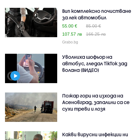
Вип комплексно почистване
за лек автомобил
55.00 €
85.00 €
107.57 лв
166.25 лв
Grabo.bg
Уволниха шофьор на
автобус, гледал TikTok зад
волана (ВИДЕО)
Пожар гори на изхода на
Асеновград, запалили са се
сухи треви и лозя
Какви вирусни инфекции ни