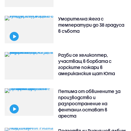
Уморителна жега с
температури до 38 градуса
в събота
Разби се хеликоптер,
участващ в борбата с
горските пожари в
американския щат Юта
Петима от обвинените за
производство и
разпространение на
фентанил остават в
ареста
Подготвя ли Риана нов албум