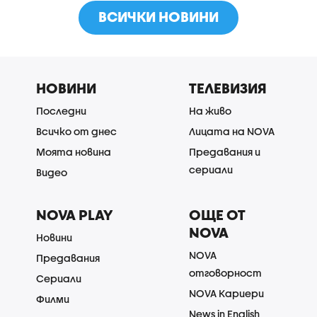
ВСИЧКИ НОВИНИ
НОВИНИ
ТЕЛЕВИЗИЯ
Последни
На живо
Всичко от днес
Лицата на NOVA
Моята новина
Предавания и
сериали
Видео
NOVA PLAY
ОЩЕ ОТ
NOVA
Новини
NOVA
Предавания
отговорност
Сериали
NOVA Кариери
Филми
News in English