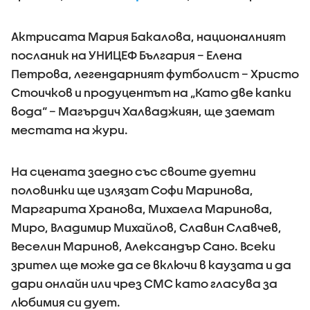
Актрисата Мария Бакалова, националният
посланик на УНИЦЕФ България – Елена
Петрова, легендарният футболист – Христо
Стоичков и продуцентът на „Като две капки
вода“ – Магърдич Халваджиян, ще заемат
местата на жури.
На сцената заедно със своите дуетни
половинки ще излязат Софи Маринова,
Маргарита Хранова, Михаела Маринова,
Миро, Владимир Михайлов, Славин Славчев,
Веселин Маринов, Александър Сано. Всеки
зрител ще може да се включи в каузата и да
дари онлайн или чрез СМС като гласува за
любимия си дует.