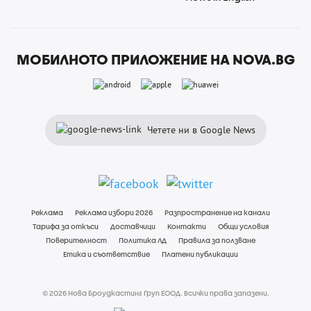
МОБИЛНОТО ПРИЛОЖЕНИЕ НА NOVA.BG
Четете ни в Google News
Реклама
Реклама избори 2026
Разпространение на канали
Тарифа за откъси
Доставчици
Контакти
Общи условия
Поверителност
Политика ЛД
Правила за ползване
Етика и съответствие
Платени публикации
© 2026 Нова Броудкастинг Груп ЕООД. Всички права запазени.