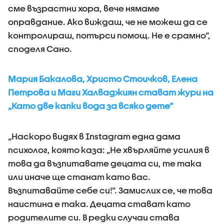
сме възрастни хора, вече нямаме
оправдание. Ако виждаш, че не можеш да се
контролираш, потърси помощ. Не е срамно“,
споделя Сано.
Мария Бакалова, Христо Стоичков, Елена
Петрова и Маги Халваджиян стават жури на
„Като две капки вода за всяко дете“
„Наскоро видях в Instagram една дама
психолог, която каза: „Не хвърляйте усилия в
това да възпитавате децата си, те така
или иначе ще станат като вас.
Възпитавайте себе си!“. Замислих се, че това
наистина е така. Децата стават като
родителите си. В редки случаи става