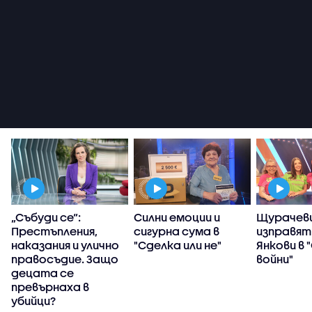
„Събуди се“:
Силни емоции и
Щурачеви
Престъпления,
сигурна сума в
изправят
наказания и улично
"Сделка или не"
Янкови в 
правосъдие. Защо
войни"
децата се
превърнаха в
убийци?