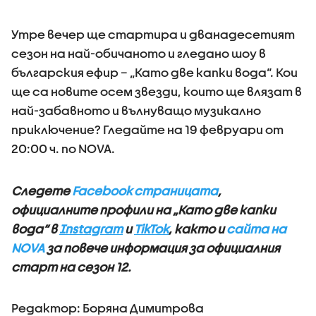
Утре вечер ще стартира и дванадесетият
сезон на най-обичаното и гледано шоу в
българския ефир – „Като две капки вода“. Кои
ще са новите осем звезди, които ще влязат в
най-забавното и вълнуващо музикално
приключение? Гледайте на 19 февруари от
20:00 ч. по NOVA.
Следете
Facebook страницата
,
официалните профили на „Като две капки
вода“ в
Instagram
и
TikTok
, както и
сайта на
NOVA
за повече информация за официалния
старт на сезон 12.
Редактор: Боряна Димитрова