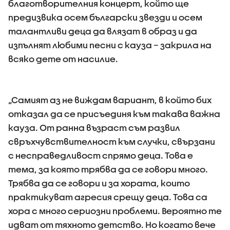
благотворителния концерт, който ще
предизвика осем български звезди и осем
талантливи деца да влязат в образ и да
изпълнят любими песни с кауза – закрила на
всяко дете от насилие.
„Самият аз не виждам вариант, в който бих
отказал да се присъединя към такава важна
кауза. От ранна възраст съм развил
свръхчувствителност към случки, свързани
с несправедливост спрямо деца. Това е
тема, за която трябва да се говори много.
Трябва да се говори и за хората, които
практикуват агресия срещу деца. Това са
хора с много сериозни проблеми. Вероятно те
идват от тяхното детство. Но когато вече