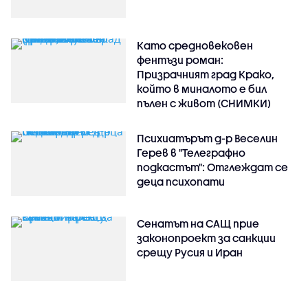
Като средновековен
фентъзи роман:
Призрачният град Крако,
който в миналото е бил
пълен с живот (СНИМКИ)
Психиатърът д-р Веселин
Герев в "Телеграфно
подкастът": Отглеждат се
деца психопати
Сенатът на САЩ прие
законопроект за санкции
срещу Русия и Иран