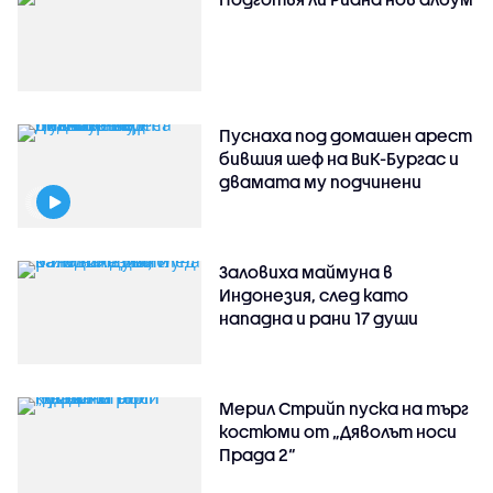
Пуснаха под домашен арест
бившия шеф на ВиК-Бургас и
двамата му подчинени
Заловиха маймуна в
Индонезия, след като
нападна и рани 17 души
Мерил Стрийп пуска на търг
костюми от „Дяволът носи
Прада 2“