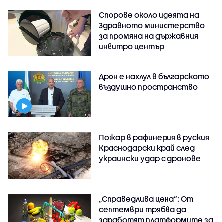
Спорове около идеята на
Здравното министерство
за промяна на държавния
инвитро център
Дрон е нахлул в българското
въздушно пространство
Пожар в рафинерия в руския
Краснодарски край след
украински удар с дронове
„Справедлива цена“: От
септември трябва да
заработят платформите за