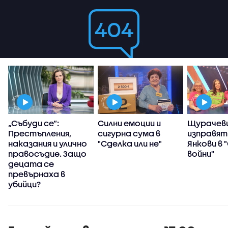
„Събуди се“:
Силни емоции и
Щурачеви
Престъпления,
сигурна сума в
изправят
наказания и улично
"Сделка или не"
Янкови в 
правосъдие. Защо
войни"
децата се
превърнаха в
убийци?