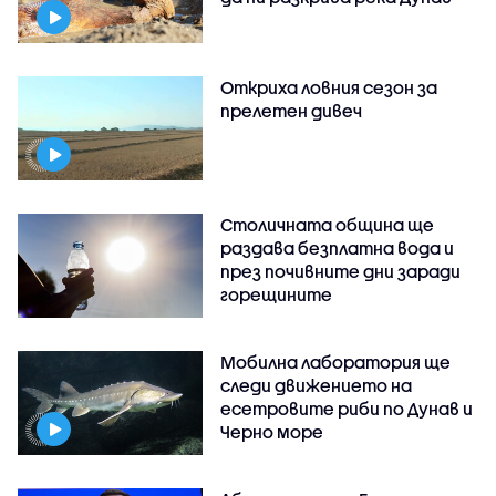
Откриха ловния сезон за
прелетен дивеч
Столичната община ще
раздава безплатна вода и
през почивните дни заради
горещините
Мобилна лаборатория ще
следи движението на
есетровите риби по Дунав и
Черно море