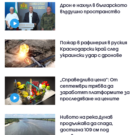
Дрон е нахлул в българското
въздушно пространство
Пожар в рафинерия в руския
Краснодарски край след
украински удар с дронове
„Справедлива цена“: От
септември трябва да
заработят платформите за
проследяване на цените
Нивото на река Дунав
продължава да спада,
достигна 109 см под