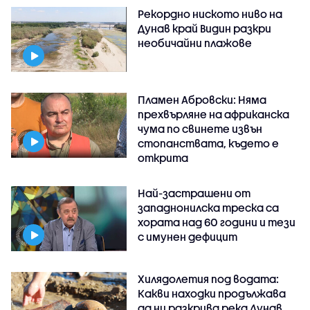
Рекордно ниското ниво на
Дунав край Видин разкри
необичайни плажове
Пламен Абровски: Няма
прехвърляне на африканска
чума по свинете извън
стопанствата, където е
открита
Най-застрашени от
западнонилска треска са
хората над 60 години и тези
с имунен дефицит
Хилядолетия под водата:
Какви находки продължава
да ни разкрива река Дунав