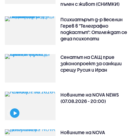
пълен с живот (СНИМКИ)
Психиатърът д-р Веселин
Герев в "Телеграфно
подкастът": Отглеждат се
деца психопати
Сенатът на САЩ прие
законопроект за санкции
срещу Русия и Иран
Новините на NOVA NEWS
(07.08.2026 - 20:00)
Новините на NOVA