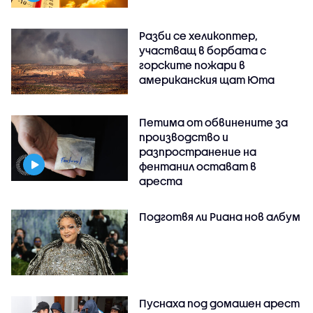
Разби се хеликоптер,
участващ в борбата с
горските пожари в
американския щат Юта
Петима от обвинените за
производство и
разпространение на
фентанил остават в
ареста
Подготвя ли Риана нов албум
Пуснаха под домашен арест