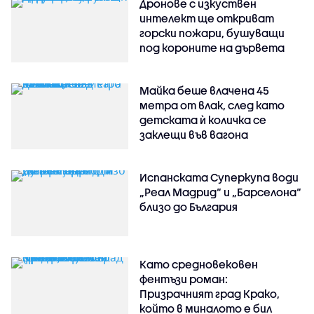
Дронове с изкуствен
интелект ще откриват
горски пожари, бушуващи
под короните на дървета
Майка беше влачена 45
метра от влак, след като
детската ѝ количка се
заклещи във вагона
Испанската Суперкупа води
„Реал Мадрид“ и „Барселона“
близо до България
Като средновековен
фентъзи роман:
Призрачният град Крако,
който в миналото е бил