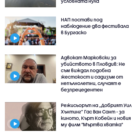
условната нула
НАП постави под
наблюдение два фестивала
в Бургаско
Адвокат Марковски за
убийството в Пловдив: Не
съм виждал подобна
жестокост и садизъм от
непълнолетни, случаят е
безпрецедентен
Режисьорът на „Добрият Уил
Хънтинг“ Гас Ван Сант - за
киното, Кърт Кобейн и новия
му филм "Мъртва хватка"