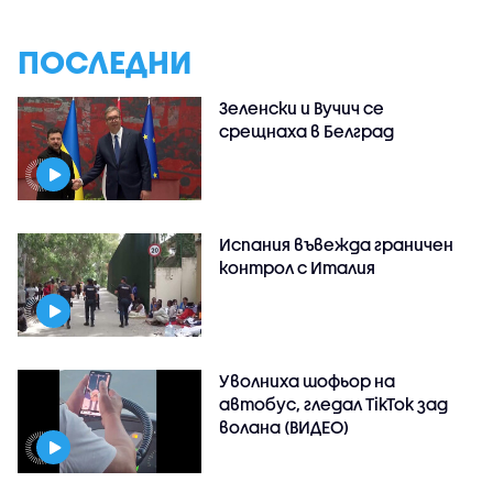
ПОСЛЕДНИ
Зеленски и Вучич се
срещнаха в Белград
Испания въвежда граничен
контрол с Италия
Уволниха шофьор на
автобус, гледал TikTok зад
волана (ВИДЕО)