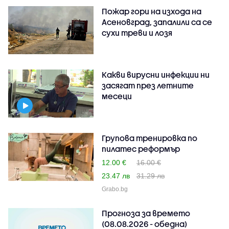
Пожар гори на изхода на
Асеновград, запалили са се
сухи треви и лозя
Какви вирусни инфекции ни
засягат през летните
месеци
Групова тренировка по
пилатес реформър
12.00 €
16.00 €
23.47 лв
31.29 лв
Grabo.bg
Прогноза за времето
(08.08.2026 - обедна)