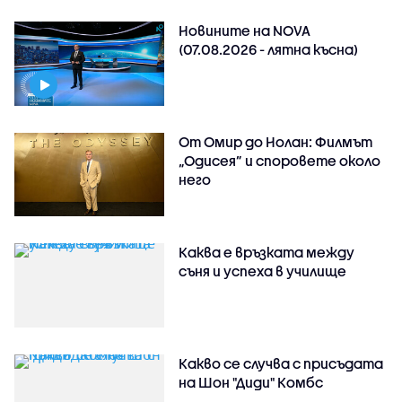
Новините на NOVA
(07.08.2026 - лятна късна)
От Омир до Нолан: Филмът
„Одисея” и споровете около
него
Каква е връзката между
съня и успеха в училище
Какво се случва с присъдата
на Шон "Диди" Комбс