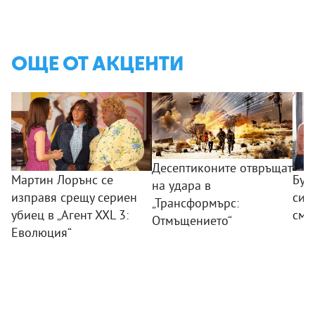
ОЩЕ ОТ АКЦЕНТИ
Десептиконите отвръщат
Мартин Лорънс се
Бур
на удара в
изправя срещу сериен
сил
„Трансформърс:
убиец в „Агент XXL 3:
смя
Отмъщението“
Еволюция“