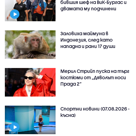
бившия шеф на ВиК-Бургас и
двамата му подчинени
Заловиха маймуна в
Индонезия, след като
нападна и рани 17 души
Мерил Стрийп пуска на търг
костюми от „Дяволът носи
Прада 2“
Спортни новини (07.08.2026 -
късна)