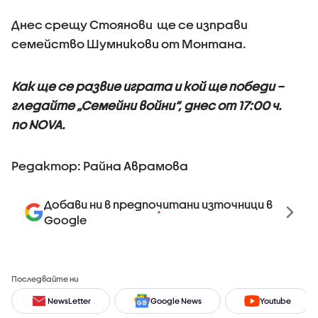
Днес срещу Стоянови ще се изправи
семейство Шумникови от Монтана.
Как ще се развие играта и кой ще победи –
гледайте „Семейни войни“, днес от 17:00 ч.
по NOVA.
Редактор: Райна Аврамова
Добави ни в предпочитани източници в
Google
Последвайте ни
NewsLetter
Google News
Youtube