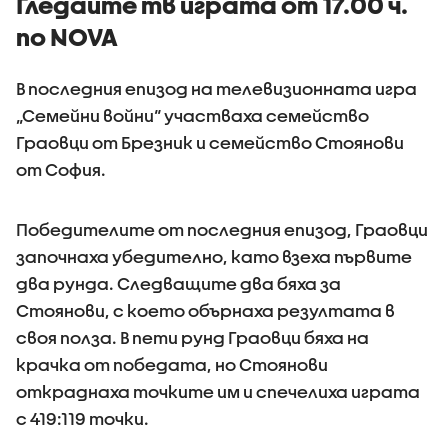
Гледайте тв играта от 17.00 ч.
по NOVA
В последния епизод на телевизионната игра
„Семейни войни“ участваха семейство
Граовци от Брезник и семейство Стоянови
от София.
Победителите от последния епизод, Граовци
започнаха убедително, като взеха първите
два рунда. Следващите два бяха за
Стоянови, с което обърнаха резултата в
своя полза. В пети рунд Граовци бяха на
крачка от победата, но Стоянови
откраднаха точките им и спечелиха играта
с 419:119 точки.