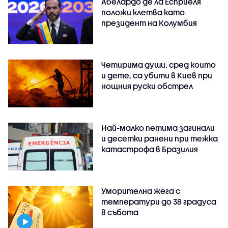
Абелардо де ла Есприеля
положи клетва като
президент на Колумбия
Четирима души, сред които
и дете, са убити в Киев при
нощния руски обстрел
Най-малко петима загинали
и десетки ранени при тежка
катастрофа в Бразилия
Уморителна жега с
температури до 38 градуса
в събота