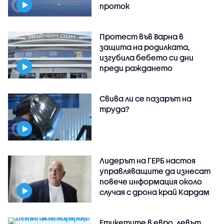
проток
Протест във Варна в
защита на родилката,
изгубила бебето си дни
преди раждането
Свива ли се пазарът на
труда?
Лидерът на ГЕРБ настоя
управляващите да изнесат
повече информация около
случая с дрона край Кардам
Етикетите в евро, левът