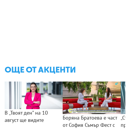
ОЩЕ ОТ АКЦЕНТИ
В „Твоят ден” на 10
Боряна Братоева е част
„Съ
август ще видите
от София Съмър Фест с
пра