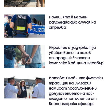
Полицията в Берлин
разследва два случая на
стрелба
Украинец е задържан за
убийството на негов
сънародник в частен
комплекс в община Несебър
Йотова: Славните флотски
традиции на България
намират продължение в
дръзновението на най-
младото попълнение от
военноморски офицери