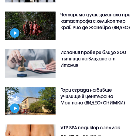
Четирима души загинаха при
катастрофа с хеликоптер
край Рио де Жанейро (ВИДЕО)
Испания провери близо 200
пътници на влизане от
Италия
Гори сграда на бивше
училище в центъра на
Монтана (ВИДЕО+СНИМКИ)
VIP SPA педикюр с гел лак