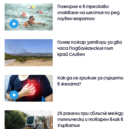
Поморие е в трескаво
очакване на шестия по ред
плувен маратон
Голям пожар затвори за два
часа Подбалканския път
край Сливен
Как да се грижим за сърцето
в жегата?
25 ранени при сблъсък между
пътнически и товарен влак в
Хърватия