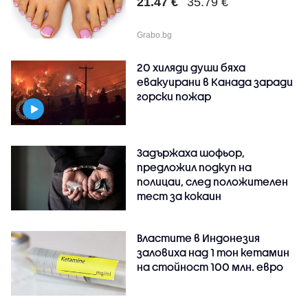
21.47 €
35.79 €
Grabo.bg
20 хиляди души бяха
евакуирани в Канада заради
горски пожар
Задържаха шофьор,
предложил подкуп на
полицаи, след положителен
тест за кокаин
Властите в Индонезия
заловиха над 1 тон кетамин
на стойност 100 млн. евро