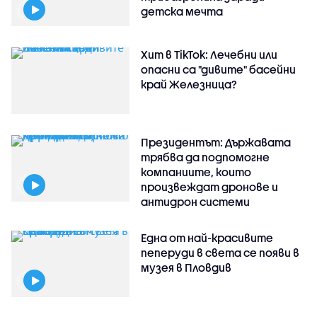
детска мечта
Хит в TikTok: Лечебни или
опасни са "дивите" басейни
край Железница?
Президентът: Държавата
трябва да подпомогне
компаниите, които
произвеждат дронове и
антидрон системи
Една от най-красивите
пеперуди в света се появи в
музея в Пловдив