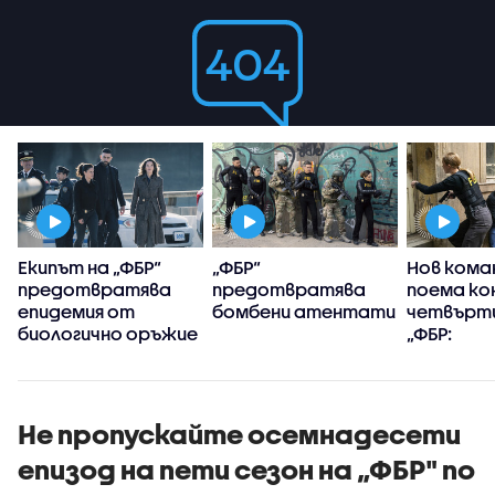
Екипът на „ФБР“
„ФБР“
Нов кома
предотвратява
предотвратява
поема ко
епидемия от
бомбени атентати
четвърти
биологично оръжие
„ФБР:
Междуна
разследв
Не пропускайте осемнадесети
епизод на пети сезон на „ФБР" по