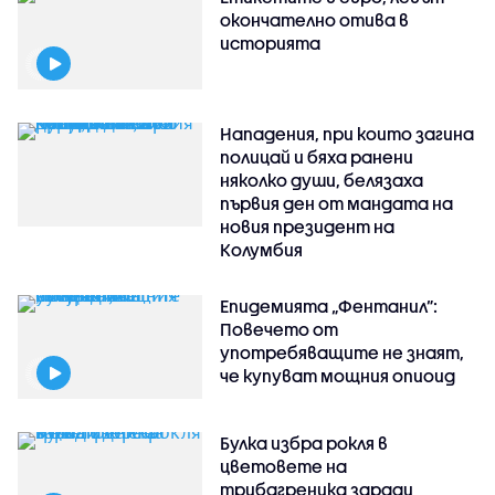
окончателно отива в
историята
Нападения, при които загина
полицай и бяха ранени
няколко души, белязаха
първия ден от мандата на
новия президент на
Колумбия
Епидемията „Фентанил”:
Повечето от
употребяващите не знаят,
че купуват мощния опиоид
Булка избра рокля в
цветовете на
трибагреника заради