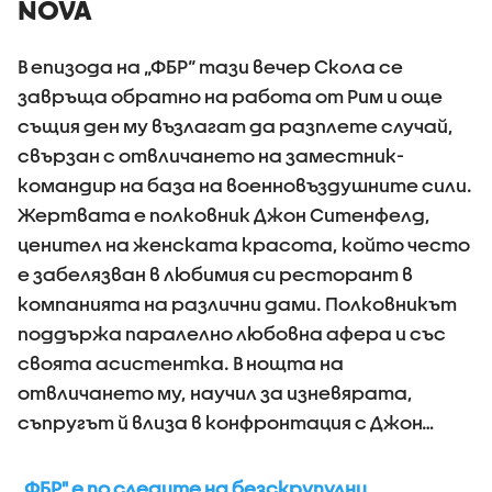
NOVA
В епизода на „ФБР“ тази вечер Скола се
завръща обратно на работа от Рим и още
същия ден му възлагат да разплете случай,
свързан с отвличането на заместник-
командир на база на военновъздушните сили.
Жертвата е полковник Джон Ситенфелд,
ценител на женската красота, който често
е забелязван в любимия си ресторант в
компанията на различни дами. Полковникът
поддържа паралелно любовна афера и със
своята асистентка. В нощта на
отвличането му, научил за изневярата,
съпругът й влиза в конфронтация с Джон…
„ФБР" e по следите на безскрупулни