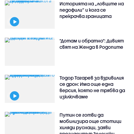
Историята на „ловците на
педофили” и кога се
прекрачва границата
"Дотам и обратно": Дивият
свят на Женда в Родопите
Тодор Тагарев за взривилия
се дрон: Има още една
версия, която не трябва да
изключваме
Путин се готви да
мобилизира още стотици
хиляди руснаци, заяви
президентът Зеленски