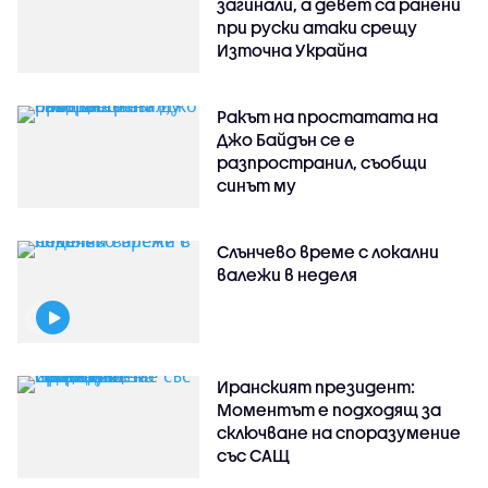
загинали, а девет са ранени
при руски атаки срещу
Източна Украйна
Ракът на простатата на
Джо Байдън се е
разпространил, съобщи
синът му
Слънчево време с локални
валежи в неделя
Иранският президент:
Моментът е подходящ за
сключване на споразумение
със САЩ