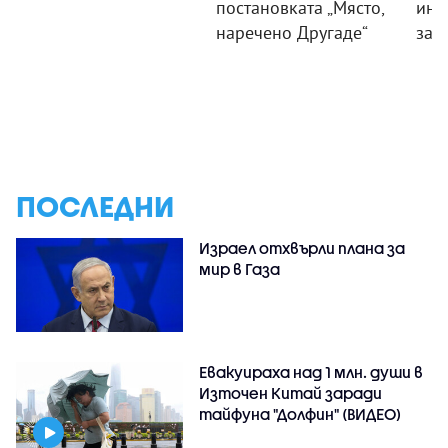
постановката „Място,
инс
наречено Другаде“
зат
ПОСЛЕДНИ
Израел отхвърли плана за
мир в Газа
Евакуираха над 1 млн. души в
Източен Китай заради
тайфуна "Долфин" (ВИДЕО)