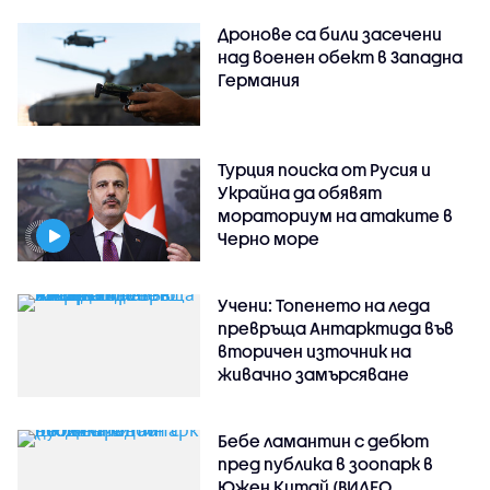
Дронове са били засечени
над военен обект в Западна
Германия
Турция поиска от Русия и
Украйна да обявят
мораториум на атаките в
Черно море
Учени: Топенето на леда
превръща Антарктида във
вторичен източник на
живачно замърсяване
Бебе ламантин с дебют
пред публика в зоопарк в
Южен Китай (ВИДЕО