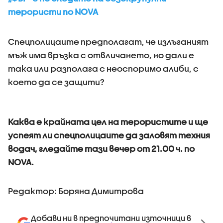
терористи по NOVA
Спецполицаите предполагат, че излъганият
мъж има връзка с отвличането, но дали е
така или разполага с неоспоримо алиби, с
което да се защити?
Каква е крайната цел на терористите и ще
успеят ли спецполицаите да заловят техния
водач, гледайте тази вечер от 21.00 ч. по
NOVA.
Редактор: Боряна Димитрова
Добави ни в предпочитани източници в