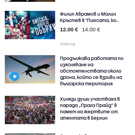
Филип Аврамов и Малин
Кръстев в "Пиесата, ко..
12.00 €
14.00 €
Grabo.bg
Продължава работата по
изясняване на
обстоятелствата около
дрона, който се взриви на
българска територия
Хиляди души участваха в
парада „Прага Прайд“ в
памет на жертвите от
атентата в Берлин