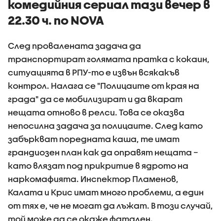
комедийния сериал тази вечер в
22.30 ч. по NOVA
След провалената задача да
транспортират голямата пратка с кокаин,
ситуацията в РПУ-то е извън всякакъв
контрол. Налага се "Полицаите от края на
града" да се мобилизират и да вкарат
нещата отново в релси. Това се оказва
непосилна задача за полицаите. След като
забъркват поредната каша, те имат
грандиозен план как да оправят нещата –
като влязат под прикритие в ядрото на
наркомафията. Инспектор Пламенов,
Калата и Крис имат много проблеми, а един
от тях е, че не могат да лъжат. В този случай,
той може да се окаже фатален.