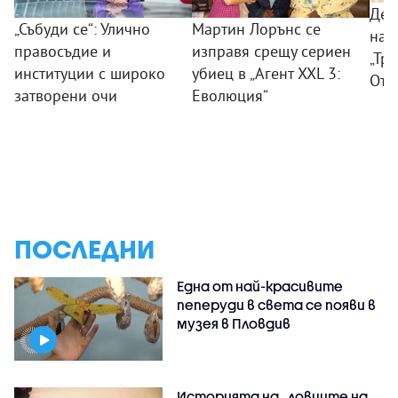
Дес
„Събуди се“: Улично
Мартин Лорънс се
на 
правосъдие и
изправя срещу сериен
„Тр
институции с широко
убиец в „Агент XXL 3:
Отм
затворени очи
Еволюция“
ПОСЛЕДНИ
Една от най-красивите
пеперуди в света се появи в
музея в Пловдив
Историята на „ловците на