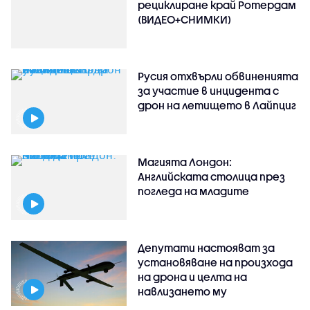
рециклиране край Ротердам
(ВИДЕО+СНИМКИ)
Русия отхвърли обвиненията
за участие в инцидента с
дрон на летището в Лайпциг
Магията Лондон:
Английската столица през
погледа на младите
Депутати настояват за
установяване на произхода
на дрона и целта на
навлизането му