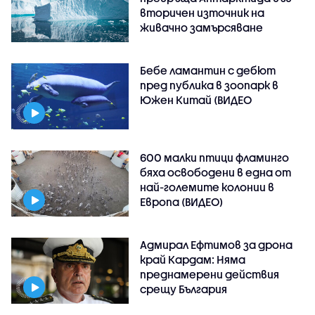
вторичен източник на
живачно замърсяване
Бебе ламантин с дебют
пред публика в зоопарк в
Южен Китай (ВИДЕО
600 малки птици фламинго
бяха освободени в една от
най-големите колонии в
Европа (ВИДЕО)
Адмирал Ефтимов за дрона
край Кардам: Няма
преднамерени действия
срещу България