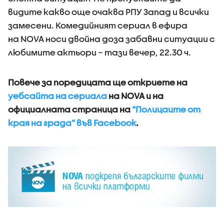
видите какво още очаква РПУ Запад и всички
замесени. Комедийният сериал в ефира
на NOVA носи двойна доза забавни ситуации с
любимите актьори – тази вечер, 22.30 ч.
Повече за поредицата ще откриете на
уебсайта на сериала
на NOVA и на
официалната страница на
“Полицаите от
края на града” във Facebook
.