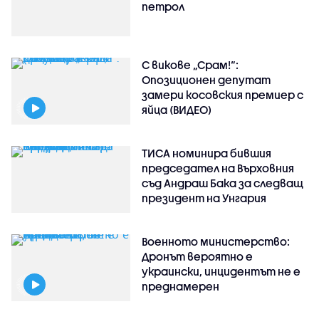
петрол
С викове „Срам!“:
Опозиционен депутат
замери косовския премиер с
яйца (ВИДЕО)
ТИСА номинира бившия
председател на Върховния
съд Андраш Бака за следващ
президент на Унгария
Военното министерство:
Дронът вероятно е
украински, инцидентът не е
преднамерен