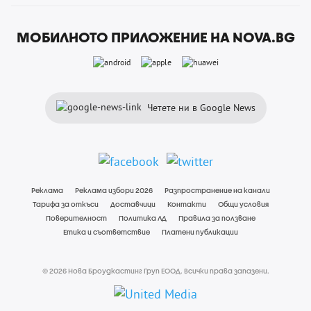
МОБИЛНОТО ПРИЛОЖЕНИЕ НА NOVA.BG
Четете ни в Google News
Реклама
Реклама избори 2026
Разпространение на канали
Тарифа за откъси
Доставчици
Контакти
Общи условия
Поверителност
Политика ЛД
Правила за ползване
Етика и съответствие
Платени публикации
© 2026 Нова Броудкастинг Груп ЕООД. Всички права запазени.