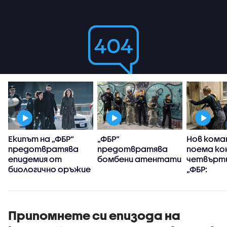
Екипът на „ФБР“
„ФБР“
Нов кома
предотвратява
предотвратява
поема ко
епидемия от
бомбени атентати
четвърти
биологично оръжие
„ФБР:
Междуна
разследв
Припомнете си епизода на