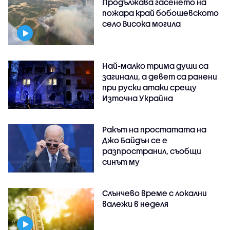
Продължава гасенето на
пожара край бобошевското
село Висока могила
Най-малко трима души са
загинали, а девет са ранени
при руски атаки срещу
Източна Украйна
Ракът на простатата на
Джо Байдън се е
разпространил, съобщи
синът му
Слънчево време с локални
валежи в неделя