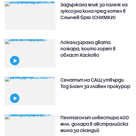
Задържаха мъж за палеж на
луксозна кола пред хотел в
Слънчев бряг (СНИМКИ)
Локализираха двата
пожара, които горят в
област Хасково
Сенатът на САЩ утвърди
Тод Бланч за главен прокурор
Пентагонът инвестира 400
млн. долара в австралийска
мина за скандий