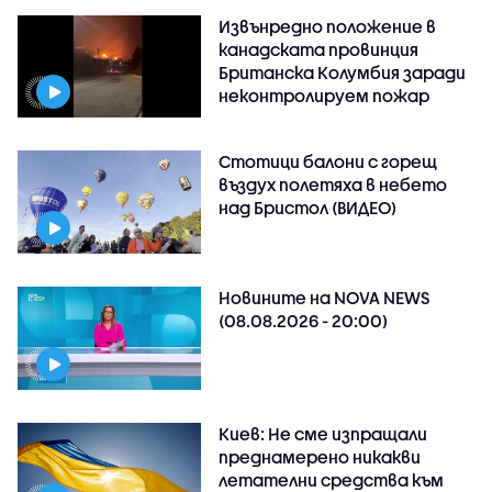
Извънредно положение в
канадската провинция
Британска Колумбия заради
неконтролируем пожар
Стотици балони с горещ
въздух полетяха в небето
над Бристол (ВИДЕО)
Новините на NOVA NEWS
(08.08.2026 - 20:00)
Киев: Не сме изпращали
преднамерено никакви
летателни средства към