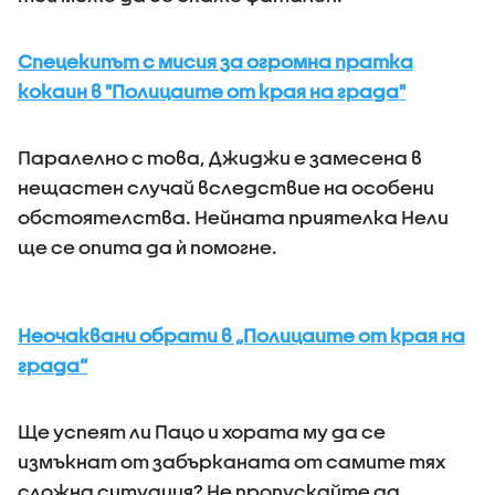
Спецекипът с мисия за огромна пратка
кокаин в "Полицаите от края на града"
Паралелно с това, Джиджи е замесена в
нещастен случай вследствие на особени
обстоятелства. Нейната приятелка Нели
ще се опита да ѝ помогне.
Неочаквани обрати в „Полицаите от края на
града“
Ще успеят ли Пацо и хората му да се
измъкнат от забърканата от самите тях
сложна ситуация? Не пропускайте да