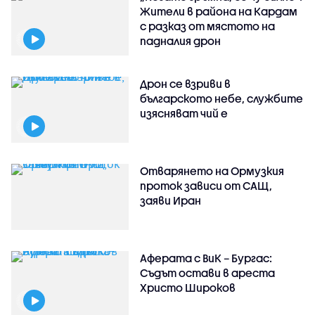
Жители в района на Кардам
с разказ от мястото на
падналия дрон
Дрон се взриви в
българското небе, службите
изясняват чий е
Отварянето на Ормузкия
проток зависи от САЩ,
заяви Иран
Аферата с ВиК – Бургас:
Съдът остави в ареста
Христо Широков