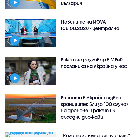
България
Новините на NOVA
(08.08.2026 - централна)
Викат на разговор в МВнР
посланика на Украйна у нас
Войната в Украйна извън
границите: Близо 100 случая
на дронове и ракети в
съседни държави
„Когато гръмна, се чу силно“: