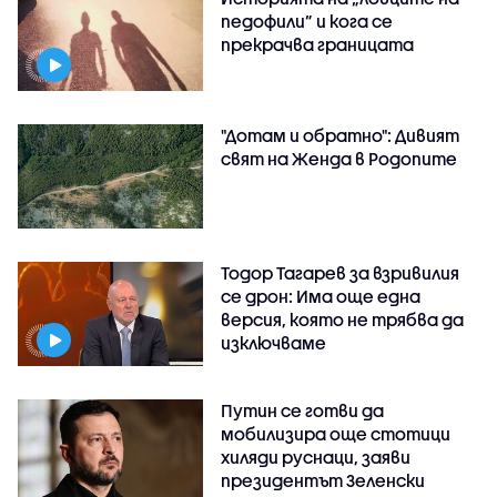
педофили” и кога се
прекрачва границата
"Дотам и обратно": Дивият
свят на Женда в Родопите
Тодор Тагарев за взривилия
се дрон: Има още една
версия, която не трябва да
изключваме
Путин се готви да
мобилизира още стотици
хиляди руснаци, заяви
президентът Зеленски