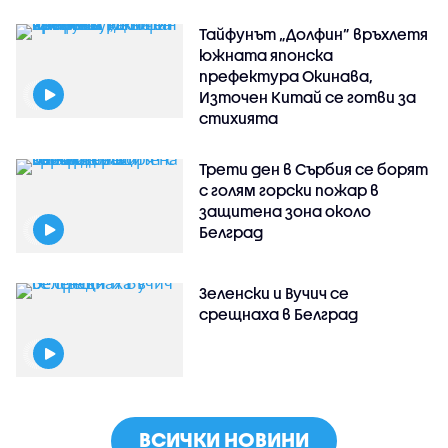
Тайфунът „Долфин” връхлетя
южната японска
префектура Окинава,
Източен Китай се готви за
стихията
Трети ден в Сърбия се борят
с голям горски пожар в
защитена зона около
Белград
Зеленски и Вучич се
срещнаха в Белград
ВСИЧКИ НОВИНИ