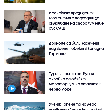
Иранският президент:
Моментът е подходящ за
сключване на споразумение
със САЩ
Дронове са били засечени
над военен обект в Западна
Германия
Турция поиска от Русия и
Украйна да обявят
мораториум на атаките в
Черно море
Учени: Топенето на леда
превръща Антарктида във