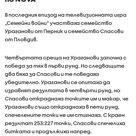
В последния епизод на телевизионната игра
„Семейни войни“ участваха семейство
Ураганови от Перник и семейство Спасови
от Пловдив.
Четвъртата среща на Ураганови започна с
победа за тях в първи рунд. Но следващите
два бяха за Спасови и те поведоха
убедително. Ураганови се опитаха да
изравнят резултата в четвърти рунд, но
Спасови откраднаха точките им и макар, че
Ураганови също откраднаха в пети рунд,
спечелените точки не им стигнаха. С краен
резултат 253:227 точки, Спасови спечелиха
битката и продължиха напред.