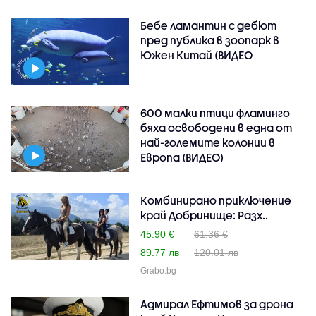
Бебе ламантин с дебют
пред публика в зоопарк в
Южен Китай (ВИДЕО
600 малки птици фламинго
бяха освободени в една от
най-големите колонии в
Европа (ВИДЕО)
Комбинирано приключение
край Добринище: Разх..
45.90 €
61.36 €
89.77 лв
120.01 лв
Grabo.bg
Адмирал Ефтимов за дрона