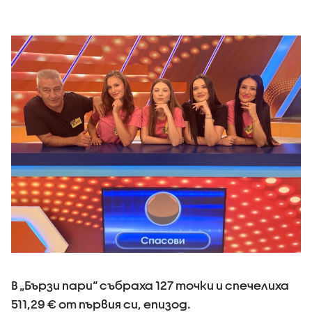
В „Бързи пари“ събраха 127 точки и спечелиха
511,29 € от първия си, епизод.