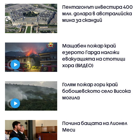
Пентагонът инвестира 400
млн. долара в австралийска
мина за скандий
Мащабен пожар край
езерото Гарда наложи
евакуацията на стотици
хора (ВИДЕО)
Голям пожар гори край
бобошевското село Висока
могила
Почина бащата на Лионел
Меси