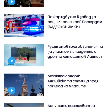
Пожар избухна в завод за
рециклиране край Ротердам
(ВИДЕО+СНИМКИ)
Русия отхвърли обвиненията
за участие в инцидента с
дрон на летището в Лайпциг
Магията Лондон:
Английската столица през
погледа на младите
Депутати настояват за