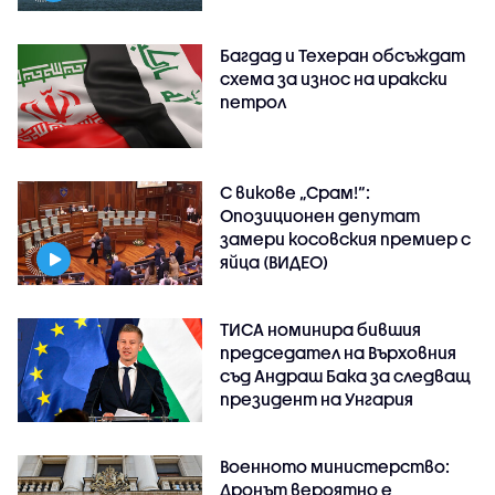
Багдад и Техеран обсъждат
схема за износ на иракски
петрол
С викове „Срам!“:
Опозиционен депутат
замери косовския премиер с
яйца (ВИДЕО)
ТИСА номинира бившия
председател на Върховния
съд Андраш Бака за следващ
президент на Унгария
Военното министерство:
Дронът вероятно е