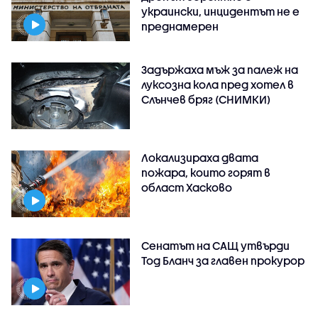
украински, инцидентът не е
преднамерен
Задържаха мъж за палеж на
луксозна кола пред хотел в
Слънчев бряг (СНИМКИ)
Локализираха двата
пожара, които горят в
област Хасково
Сенатът на САЩ утвърди
Тод Бланч за главен прокурор