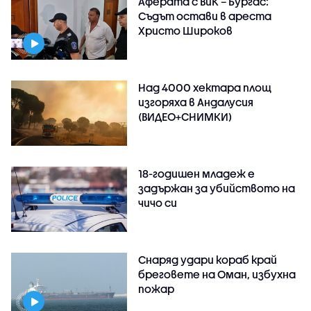
Аферата с ВиК – Бургас:
Съдът остави в ареста
Христо Широков
Над 4000 хектара площ
изгоряха в Андалусия
(ВИДЕО+СНИМКИ)
18-годишен младеж е
задържан за убийството на
чичо си
Снаряд удари кораб край
бреговете на Оман, избухна
пожар