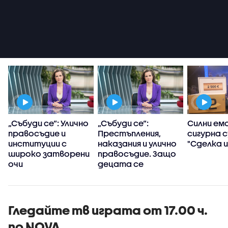
т
„Събуди се“: Улично
„Събуди се“:
Силни емо
правосъдие и
Престъпления,
сигурна с
институции с
наказания и улично
"Сделка и
широко затворени
правосъдие. Защо
очи
децата се
превърнаха в
убийци?
Гледайте тв играта от 17.00 ч.
по NOVA