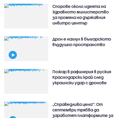
Спорове около идеята на
Здравното министерство
за промяна на държавния
инвитро център
Дрон е нахлул в българското
въздушно пространство
Пожар в рафинерия в руския
Краснодарски край след
украински удар с дронове
„Справедлива цена“: От
септември трябва да
заработят платформите за