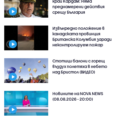
край Кардам: Няма
преднамерени действия
срещу България
Извънредно положение в
канадската провинция
Британска Колумбия заради
неконтролируем пожар
Стотици балони с горещ
въздух полетяха в небето
над Бристол (ВИДЕО)
Новините на NOVA NEWS
(08.08.2026 - 20:00)