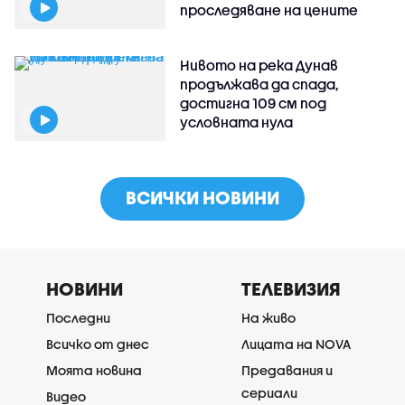
проследяване на цените
Нивото на река Дунав
продължава да спада,
достигна 109 см под
условната нула
ВСИЧКИ НОВИНИ
НОВИНИ
ТЕЛЕВИЗИЯ
Последни
На живо
Всичко от днес
Лицата на NOVA
Моята новина
Предавания и
сериали
Видео