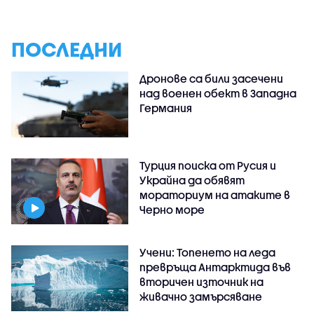
ПОСЛЕДНИ
Дронове са били засечени
над военен обект в Западна
Германия
Турция поиска от Русия и
Украйна да обявят
мораториум на атаките в
Черно море
Учени: Топенето на леда
превръща Антарктида във
вторичен източник на
живачно замърсяване