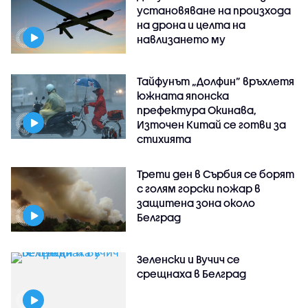
установяване на произхода
на дрона и целта на
навлизането му
Тайфунът „Долфин” връхлетя
южната японска
префектура Окинава,
Източен Китай се готви за
стихията
Трети ден в Сърбия се борят
с голям горски пожар в
защитена зона около
Белград
Зеленски и Вучич се
срещнаха в Белград