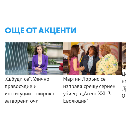
ОЩЕ ОТ АКЦЕНТИ
Дес
„Събуди се“: Улично
Мартин Лорънс се
на 
правосъдие и
изправя срещу сериен
„Тр
институции с широко
убиец в „Агент XXL 3:
Отм
затворени очи
Еволюция“