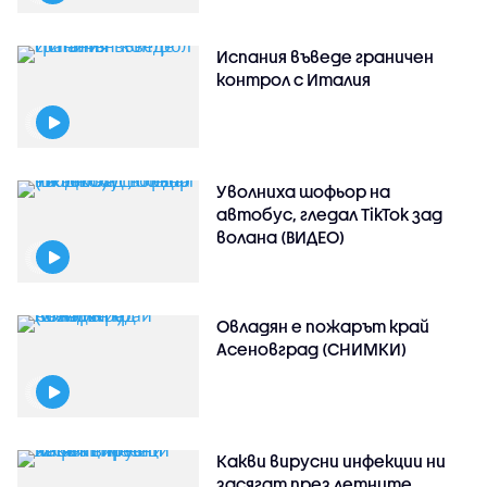
Испания въведе граничен
контрол с Италия
Уволниха шофьор на
автобус, гледал TikTok зад
волана (ВИДЕО)
Овладян е пожарът край
Асеновград (СНИМКИ)
Какви вирусни инфекции ни
засягат през летните