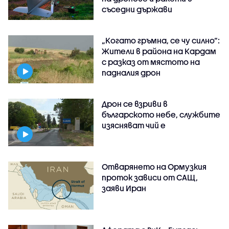
съседни държави
„Когато гръмна, се чу силно“:
Жители в района на Кардам
с разказ от мястото на
падналия дрон
Дрон се взриви в
българското небе, службите
изясняват чий е
Отварянето на Ормузкия
проток зависи от САЩ,
заяви Иран