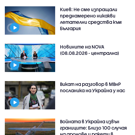
Киев: Не сме изпращали
преднамерено никакви
летателни средства към
България
Новините на NOVA
(08.08.2026 - централна)
Викат на разговор в МВнР
посланика на Украйна у нас
Войната в Украйна извън
границите: Близо 100 случая
на дронове и ракети в