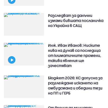
Разследват за данъчни
измами бившата посланичка
на Украйна в САЩ
Инж. Иван Иванов: Ниските
нива на Дунав са последица
от климатичните промени,
такива явления ще
зачестяват
Бюджет 2026: КС допусна за
разглеждане искането на
омбудсмана и обедини тези
на ПП и ГЕРБ
От Япония до милиарди