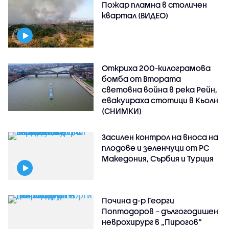
Пожар пламна в столичен
квартал (ВИДЕО)
Откриха 200-килограмова
бомба от Втората
световна война в река Рейн,
евакуираха стотици в Кьолн
(СНИМКИ)
Засилен контрол на вноса на
плодове и зеленчуци от РС
Македония, Сърбия и Турция
Почина д-р Георги
Поптодоров – дългогодишен
неврохирург в „Пирогов“