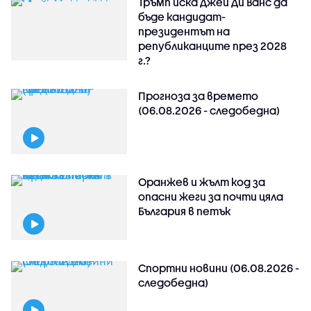
Тръмп иска Джей Ди Ванс да
бъде кандидат-
президентът на
републиканците през 2028
г.?
Прогноза за времето
(06.08.2026 - следобедна)
Оранжев и жълт код за
опасни жеги за почти цяла
България в петък
Спортни новини (06.08.2026 -
следобедна)