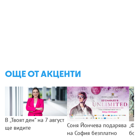
ОЩЕ ОТ АКЦЕНТИ
В „Твоят ден” на 7 август
Соня Йончева подарява
„ФБ
ще видите
на София безплатно
бом