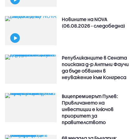
Новините на NOVA
(06.08.2026 - следобедна)
Републиканците в Сената
поискаха д-р Антъни Фаучи
да бъде обвинен в
неуважение към Конгреса
Вицепремиерът Пулев:
Привличането на
инвестиции е ключов
приоритет за
правителството
68 медала за България: