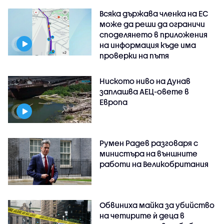
Всяка държава членка на ЕС
може да реши да ограничи
споделянето в приложения
на информация къде има
проверки на пътя
Ниското ниво на Дунав
заплашва АЕЦ-овете в
Европа
Румен Радев разговаря с
министъра на външните
работи на Великобритания
Обвиниха майка за убийство
на четирите ѝ деца в