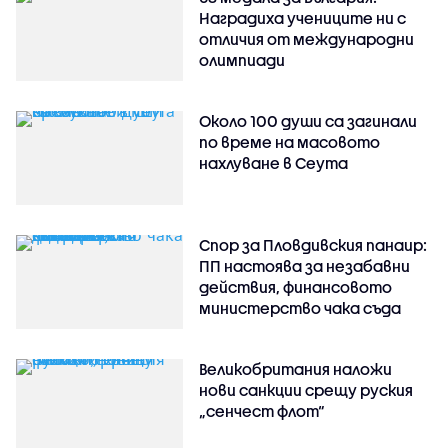
Наградиха учениците ни с
отличия от международни
олимпиади
Около 100 души са загинали
по време на масовото
нахлуване в Сеута
Спор за Пловдивския панаир:
ПП настоява за незабавни
действия, финансовото
министерство чака съда
Великобритания наложи
нови санкции срещу руския
„сенчест флот“