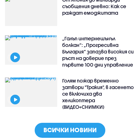
съобщения дневно: Как се
раждат емоджитата
„Галъп интернешънъл
болкан“: „Прогресивна
България“ запазва високия си
ръст на доверие през
първите 100 дни управление
Голям пожар временно
затвори "Тракия", в гасенето
се включиха два
хеликоптера
(ВИДЕО+СНИМКИ)
ВСИЧКИ НОВИНИ