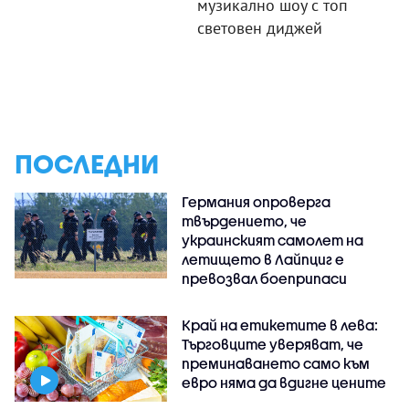
музикално шоу с топ
световен диджей
ПОСЛЕДНИ
Германия опроверга
твърдението, че
украинският самолет на
летището в Лайпциг е
превозвал боеприпаси
Край на етикетите в лева:
Търговците уверяват, че
преминаването само към
евро няма да вдигне цените