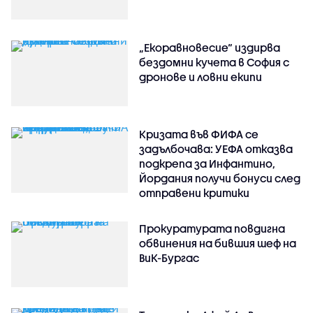
„Екоравновесие“ издирва
бездомни кучета в София с
дронове и ловни екипи
Кризата във ФИФА се
задълбочава: УЕФА отказва
подкрепа за Инфантино,
Йордания получи бонуси след
отправени критики
Прокуратурата повдигна
обвинения на бившия шеф на
ВиК-Бургас