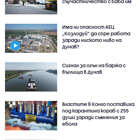
съучастничество с баба им
Има ли опасност АЕЦ
„Козлодуй” да спре работа
заради ниското ниво на
Дунав?
Сигнал за огън на баржа с
въглища в Дунав
Властите в Конго поставиха
под карантина кораб с 255
души заради съмнения за
ебола