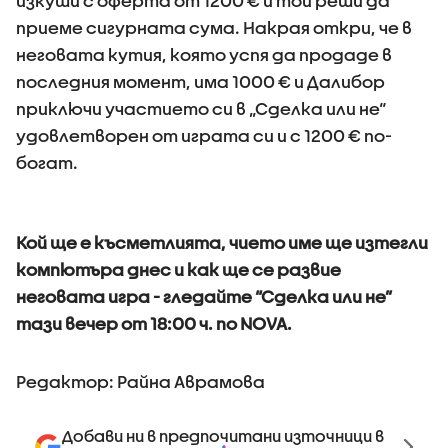
изкуши с оферта от 1200 € и той реши да
приеме сигурната сума. Накрая откри, че в
неговата кутия, която успя да продаде в
последния момент, има 1000 € и Далибор
приключи участието си в „Сделка или не“
удовлетворен от играта си и с 1200 € по-
богат.
Кой ще е късметлията, чието име ще изтегли
компютъра днес и как ще се развие
неговата игра - гледайте “Сделка или не”
тази вечер от 18:00 ч. по NOVA.
Редактор: Райна Аврамова
Добави ни в предпочитани източници в