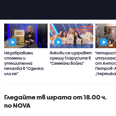
Незабравими
Янкови се изправят
Четирис
спомени и
срещу Гларусите в
италианс
утешителна
"Семейни войни"
от Анто
печалба в "Сделка
Петров-А
или не"
„Черешка
тортат
Гледайте тв играта от 18.00 ч.
по NOVA