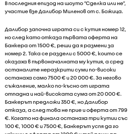
В последния епизод на шоуто “Сделка или не”,
участие взе Далибор Миленов от с. Божица.
Далибор започна играта си с кутия номер 12,
но след като отказа първата оферта на
Банкера от 1500 €, реши да я размени за
номер 2. Така се раздели с 5000 €, които се
оказаха в първоначалната му кутия, а сред
останалите неразкрити суми по-високи
останаха само 7500 € и 20 000 €. За негово
съжаление, малко по-късно от играта
отпадна и най-високата сума от 20 000 €.
Банкерът предложи 350 €, но Далибор
отказа, а след това не прие и оферта от 799
€. Когато на финала останаха три кутии със
100 €, 1000 € и 7500 €, Банкерът успя да го