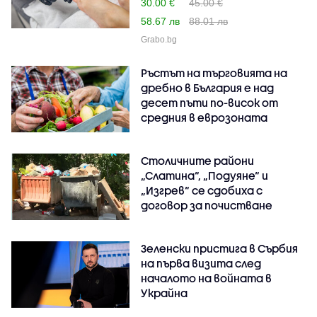
30.00 €
45.00 €
58.67 лв
88.01 лв
Grabo.bg
Ръстът на търговията на
дребно в България е над
десет пъти по-висок от
средния в еврозоната
Столичните райони
„Слатина“, „Подуяне“ и
„Изгрев“ се сдобиха с
договор за почистване
Зеленски пристига в Сърбия
на първа визита след
началото на войната в
Украйна