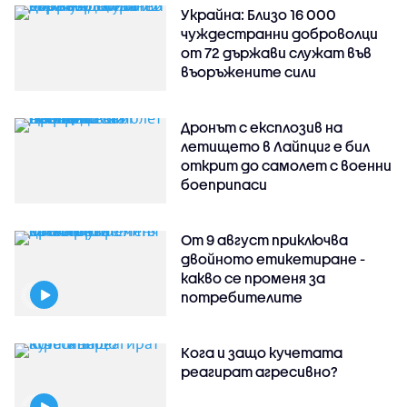
Украйна: Близо 16 000
чуждестранни доброволци
от 72 държави служат във
въоръжените сили
Дронът с експлозив на
летището в Лайпциг е бил
открит до самолет с военни
боеприпаси
От 9 август приключва
двойното етикетиране -
какво се променя за
потребителите
Кога и защо кучетата
реагират агресивно?