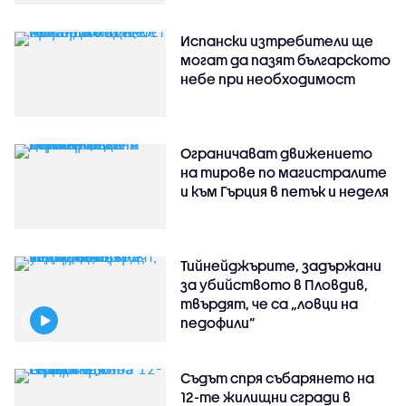
Испански изтребители ще
могат да пазят българското
небе при необходимост
Ограничават движението
на тирове по магистралите
и към Гърция в петък и неделя
Тийнейджърите, задържани
за убийството в Пловдив,
твърдят, че са „ловци на
педофили”
Съдът спря събарянето на
12-те жилищни сгради в