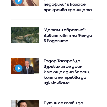
педофили” и кога се
прекрачва границата
"Дотам и обратно":
Дивият свят на Женда
в Родопите
Тодор Тагарев за
взривилия се дрон:
Има още една версия,
която не трябва да
изключваме
Instagram
Facebook
Путин се готви да