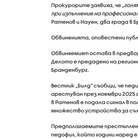
Прокурорите заявиха, че „
голя
при изпълнение на професиона
Ратенов и Науен, два града в 
Обвиненията, оповестени публи
Обвиняемият остава в предва
Делото е предадено на регион
Бранденбург.
Вестник „Билд“ съобщи, че педи
арестуван през ноември 2025 
в Ратенов е подала сигнал в п
множество устройства за съх
Предполагаемите престъпления
педофил, който години наред е