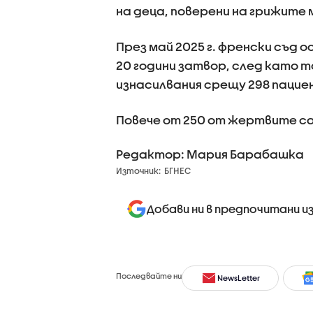
на деца, поверени на грижите 
През май 2025 г. френски съд 
20 години затвор, след като т
изнасилвания срещу 298 пациент
Повече от 250 от жертвите са
Редактор: Мария Барабашка
Източник:
БГНЕС
Добави ни в предпочитани и
Последвайте ни
NewsLetter