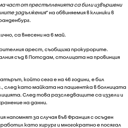
ма част от престъпленията са били извършени
лните задължения
“ на обвиняемия в клиники в
Бранденбург.
чно, са внесени на 6 май.
рителния арест, съобщиха прокурорите.
алния съд в Потсдам, столицата на провинция
атърът, който сега е на 46 години, е бил
г., след като майката на пациентка в болницата
олицията. След това разследващите са иззели и
ранение на данни.
 напомнят за случая във Франция с осъден
 работил като хирург и многократно е посягал