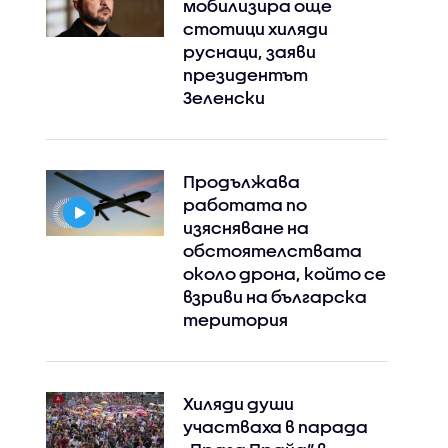
мобилизира още
стотици хиляди
руснаци, заяви
президентът
Зеленски
Продължава
работата по
изясняване на
обстоятелствата
около дрона, който се
взриви на българска
територия
Хиляди души
участваха в парада