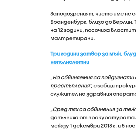
Заподозреният, чието име не с
Бранденбург, близо до Берлин.
на 12 години, посочиха властит
малтретирани.
Tри години затвор за мъж, блу
непълнолетни
„
На обвиняемия са повдигнати 
престъпления“,
съобщи прокура
служител на здравния операто
„
Сред тях са обвинения за теж
допълниха от прокуратурата.
между 1 декември 2013 г. и 5 н