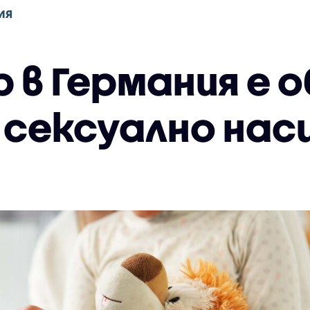
ИЯ
в Германия е о
 сексуално нас