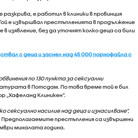
е разкрива, е работил в клиники в провинция
 Той е извършвал престъпленията в продължение
е в изявление, без да уточнят колко деца са били
дствал с деца и заснел над 45 000 порнофайла с
обвинения по 130 пункта за сексуални
турата в Потсдам. По това време той е бил
р „Хафеланд Клиникен“.
ко сексуално насилие над деца и изнасилване“,
 Предполагаемите престъпления са извършени
оември миналата година.