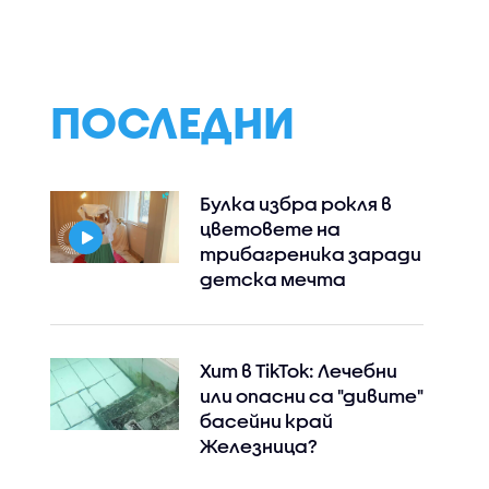
ПОСЛЕДНИ
Булка избра рокля в
цветовете на
трибагреника заради
детска мечта
Хит в TikTok: Лечебни
или опасни са "дивите"
басейни край
Железница?