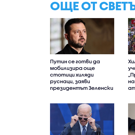
ОЩЕ ОТ СВЕТ
Путин се готви да
Хи
мобилизира още
уч
стотици хиляди
„П
руснаци, заяви
на
президентът Зеленски
ат