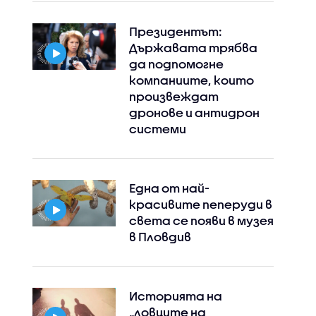
Президентът:
Държавата трябва
да подпомогне
компаниите, които
произвеждат
дронове и антидрон
системи
Една от най-
красивите пеперуди в
света се появи в музея
в Пловдив
Историята на
„ловците на