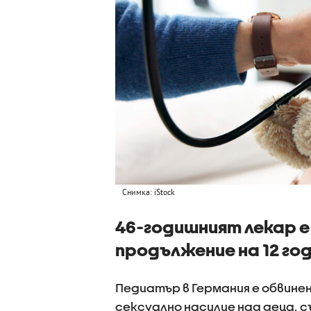
Снимка: iStock
46-годишният лекар 
продължение на 12 го
Педиатър в Германия е обвинен 
сексуално насилие над деца, 