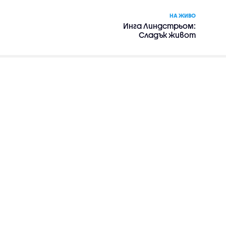
НА ЖИВО
Инга Линдстрьом:
Сладък живот