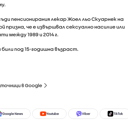
му.
осъди пенсионирания лекар Жоел льо Скуарнек на
ой призна, че е извършвал сексуално насилие или
и между 1989 и 2014 г.
 били под 15-годишна възраст.
зточници в Google
Google News
Youtube
Viber
TikTok