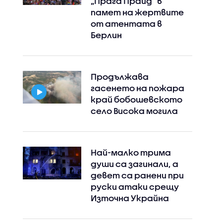
„Прага Прайд“ в
памет на жертвите
от атентата в
Берлин
Продължава
гасенето на пожара
край бобошевското
село Висока могила
Най-малко трима
души са загинали, а
девет са ранени при
руски атаки срещу
Източна Украйна