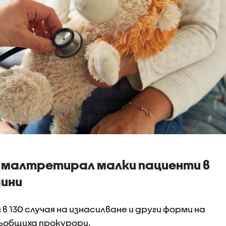
е малтретирал малки пациенти в
дини
в 130 случая на изнасилване и други форми на
съобщиха прокурори.