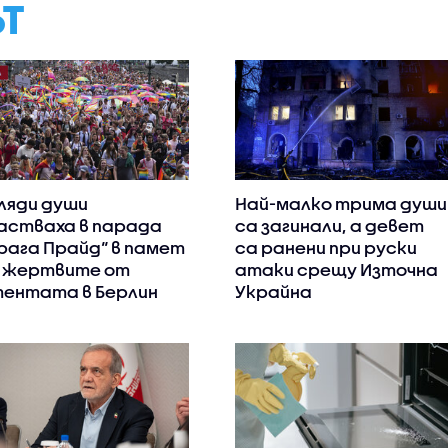
ЪТ
ляди души
Най-малко трима души
астваха в парада
са загинали, а девет
рага Прайд“ в памет
са ранени при руски
 жертвите от
атаки срещу Източна
ентата в Берлин
Украйна