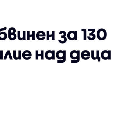
бвинен за 130
илие над деца