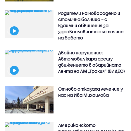
Родители на новородено и
столична болница – с
взаимни обвинения за
здравословното състояние
на бебето
Двойно нарушение:
Автомобил кара срещу
движението в аварийната
лента на АМ „Тракия” (ВИДЕО)
Отново отказаха лечение у
нас на Ива Михаилова
Американското