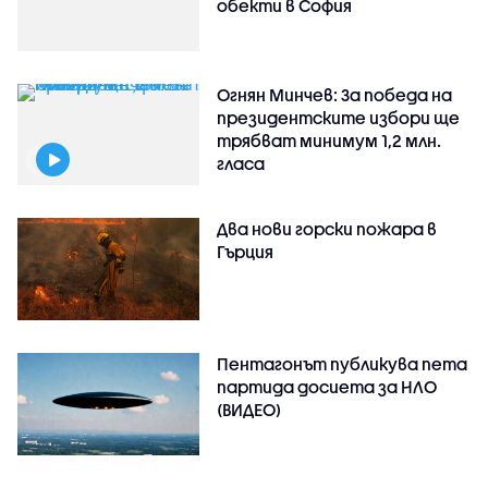
обекти в София
Огнян Минчев: За победа на
президентските избори ще
трябват минимум 1,2 млн.
гласа
Два нови горски пожара в
Гърция
Пентагонът публикува пета
партида досиета за НЛО
(ВИДЕО)