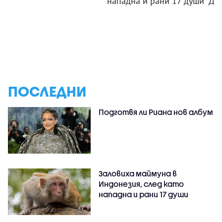
нападна и рани 17 души
"Ди
ПОСЛЕДНИ
Подготвя ли Риана нов албум
Заловиха маймуна в
Индонезия, след като
нападна и рани 17 души