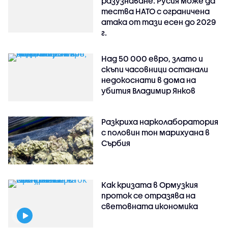
разузнаване: Русия може да
тества НАТО с ограничена
атака от тази есен до 2029
г.
Над 50 000 евро, злато и
скъпи часовници останали
недокоснати в дома на
убития Владимир Янков
Разкриха нарколаборатория
с половин тон марихуана в
Сърбия
Как кризата в Ормузкия
проток се отразява на
световната икономика