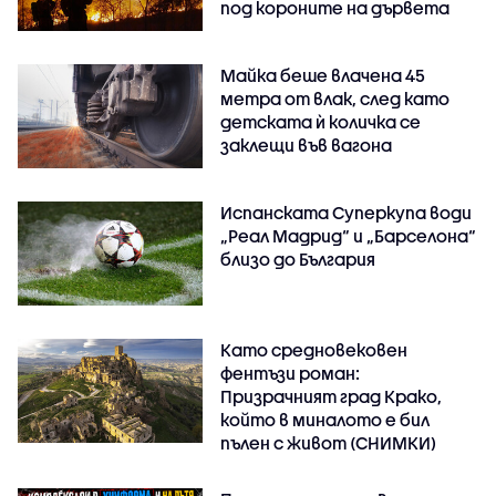
под короните на дървета
Майка беше влачена 45
метра от влак, след като
детската ѝ количка се
заклещи във вагона
Испанската Суперкупа води
„Реал Мадрид“ и „Барселона“
близо до България
Като средновековен
фентъзи роман:
Призрачният град Крако,
който в миналото е бил
пълен с живот (СНИМКИ)