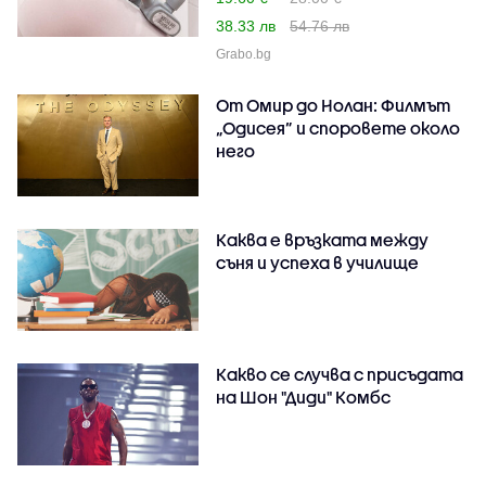
38.33 лв
54.76 лв
Grabo.bg
От Омир до Нолан: Филмът
„Одисея” и споровете около
него
Каква е връзката между
съня и успеха в училище
Какво се случва с присъдата
на Шон "Диди" Комбс