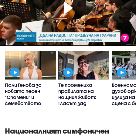
а
Поли Генова за
Те промениха
Военном
новата песен
правилата на
духов ор
:
"Спомени" и
нощния живот:
излиза н
семейството
Гласът зад
сцена с 
хитовете на
концерти
KOSHEEN - Шон
Еванс
Националният симфоничен