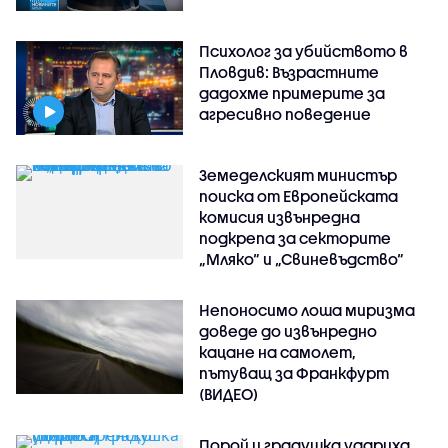
Психолог за убийството в
Пловдив: Възрастните
дадохме примерите за
агресивно поведение
Земеделският министър
поиска от Европейската
комисия извънредна
подкрепа за секторите
„Мляко“ и „Свиневъдство“
Непоносимо лоша миризма
доведе до извънредно
кацане на самолет,
пътуващ за Франкфурт
(ВИДЕО)
Порой и градушка удариха