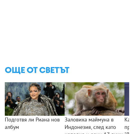
ОЩЕ ОТ СВЕТЪТ
Подготвя ли Риана нов
Заловиха маймуна в
Как
албум
Индонезия, след като
при