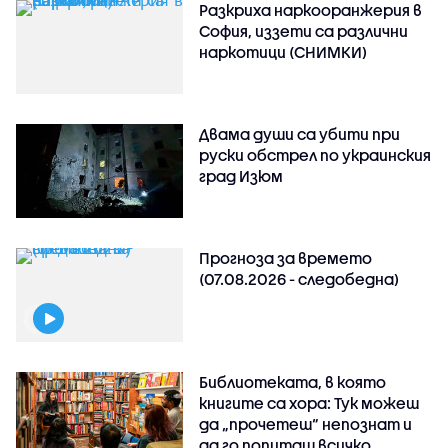
Разкриха наркооранжерия в
София, иззети са различни
наркотици (СНИМКИ)
Двама души са убити при
руски обстрeл по украинския
град Изюм
Прогноза за времето
(07.08.2026 - следобедна)
Библиотеката, в която
книгите са хора: Тук можеш
да „прочетеш“ непознат и
да го попиташ всичко