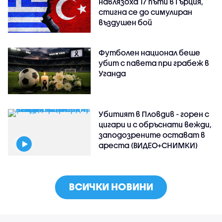
навлязоха 17 пъти в Гърция,
стигна се до симулиран
въздушен бой
Футболен национал беше
убит с павета при грабеж в
Уганда
Убитият в Пловдив - горен с
цигари и с обръснати вежди,
заподозрените остават в
ареста (ВИДЕО+СНИМКИ)
ВСИЧКИ НОВИНИ