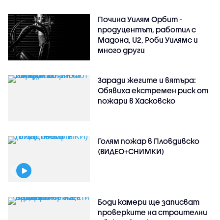
Почина Уилям Орбит -
продуцентът, работил с
Мадона, U2, Роби Уилямс и
много други
Заради жегите и вятъра:
Обявиха екстремен риск от
пожари в Хасковско
Голям пожар в Пловдивско
(ВИДЕО+СНИМКИ)
Боди камери ще записват
проверките на строителни