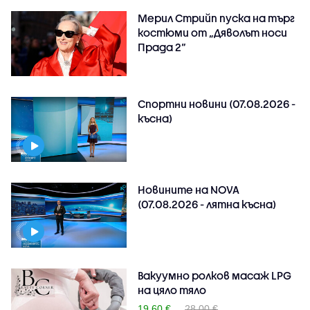
Мерил Стрийп пуска на търг
костюми от „Дяволът носи
Прада 2“
Спортни новини (07.08.2026 -
късна)
Новините на NOVA
(07.08.2026 - лятна късна)
Вакуумно ролков масаж LPG
на цяло тяло
19.60 €
28.00 €