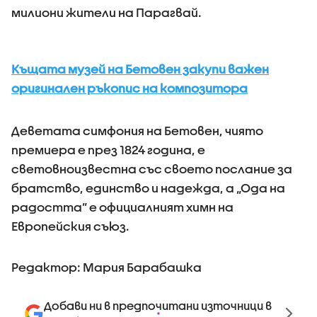
милиони жители на Парагвай.
Къщата музей на Бетовен закупи важен
оригинален ръкопис на композитора
Деветата симфония на Бетовен, чиято
премиера е през 1824 година, е
световноизвестна със своето послание за
братство, единство и надежда, а „Ода на
радостта” е официалният химн на
Европейския съюз.
Редактор: Мария Барабашка
Добави ни в предпочитани източници в