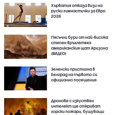
Хърватия отказа визи на
руски гимнастички за Евро
2026
Пясъчни бури от най-висока
степен връхлетяха
американския щат Аризона
(ВИДЕО)
Зеленски пристигна в
Белград на първото си
официално посещение
Дронове с изкуствен
интелект ще откриват
горски пожари, бушуващи