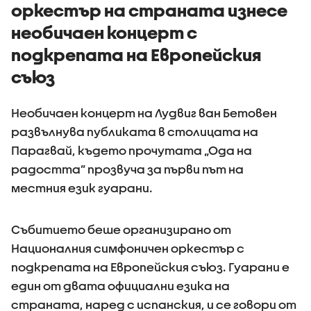
оркестър на страната изнесе
необичаен концерт с
подкрепата на Европейския
съюз
Необичаен концерт на Лудвиг ван Бетовен
развълнува публиката в столицата на
Парагвай, където прочутата „Ода на
радостта” прозвуча за първи път на
местния език гуарани.
Събитието беше организирано от
Националния симфоничен оркестър с
подкрепата на Европейския съюз. Гуарани е
един от двата официални езика на
страната, наред с испанския, и се говори от