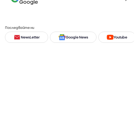
Google
Последвайте ни
NewsLetter
Google News
Youtube