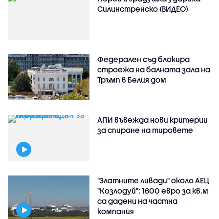
Силинстренско (ВИДЕО)
Федерален съд блокира
строежа на балната зала на
Тръмп в Белия дом
АПИ въвежда нови критерии
за спиране на тировете
"Златните ливади" около АЕЦ
"Козлодуй": 1600 евро за кв.м
са дадени на частна
компания