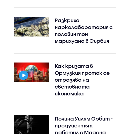
Разкриха
нарколаборатория с
половин тон
марихуана в Сърбия
Как кризата в
Ормузкия проток се
отразява на
световната
Instagram
Facebook
икономика
Почина Уилям Орбит -
продуцентът,
работил с Мадона,