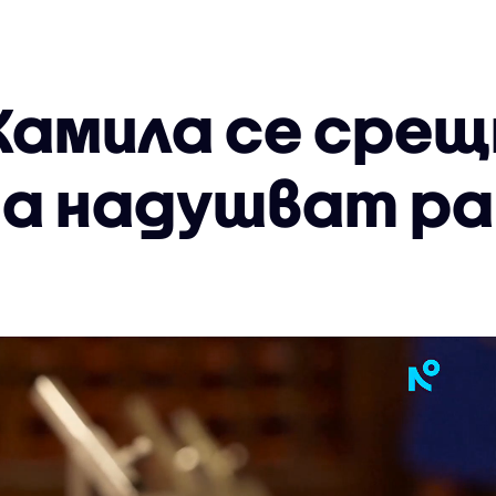
Камила се срещ
да надушват ра