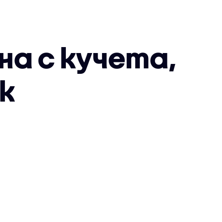
на с кучета,
к