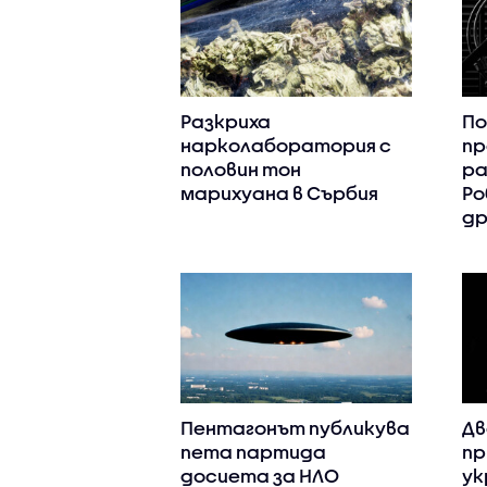
Разкриха
По
нарколаборатория с
пр
половин тон
ра
марихуана в Сърбия
Ро
др
Пентагонът публикува
Дв
пета партида
пр
досиета за НЛО
ук