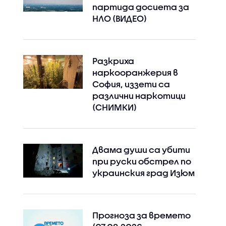
партида досиета за
НЛО (ВИДЕО)
Разкриха
наркооранжерия в
София, иззети са
различни наркотици
(СНИМКИ)
Двама души са убити
при руски обстрeл по
украинския град Изюм
Прогноза за времето