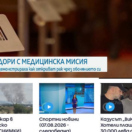
жар в
Спортни новини
Казусът „ВиК
ско
(07.08.2026 -
Хотели плащ
СНИМКИ)
следобедна)
30 000 лева 