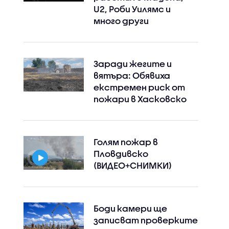
U2, Роби Уилямс и
много други
Заради жегите и
вятъра: Обявиха
екстремен риск от
пожари в Хасковско
Голям пожар в
Пловдивско
(ВИДЕО+СНИМКИ)
Боди камери ще
записват проверките