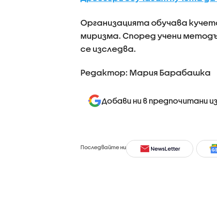
Организацията обучава кучета
миризма. Според учени методъ
се изследва.
Редактор: Мария Барабашка
Добави ни в предпочитани и
Последвайте ни
NewsLetter