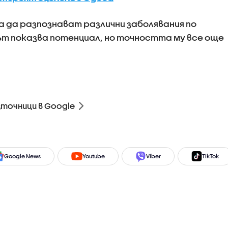
 да разпознават различни заболявания по
т показва потенциал, но точността му все още
зточници в Google
Google News
Youtube
Viber
TikTok