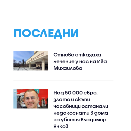
е на
призовава да търсим
само в евро:
 и
смисъла
Бизнесът запаз
двойното
обозначение до 
на сезона
ПОСЛЕДНИ
Отново отказаха
лечение у нас на Ива
Михаилова
Над 50 000 евро,
злато и скъпи
часовници останали
недокоснати в дома
на убития Владимир
Янков