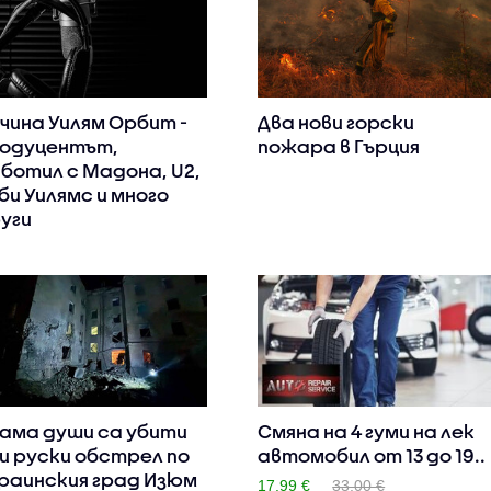
чина Уилям Орбит -
Два нови горски
одуцентът,
пожара в Гърция
ботил с Мадона, U2,
би Уилямс и много
уги
ама души са убити
Смяна на 4 гуми на лек
и руски обстрeл по
автомобил от 13 до 19..
раинския град Изюм
17.99 €
33.00 €