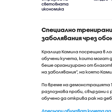
 неморално и
световната
иемливо
икономика
Специално тренирани
заболявания чрез обо
Кралица Камила посрещна в ло
обучени кучета, които могат 
беше организирано от благот
на заболявания”, на която Ками
По време на демонстрацията 1
разпознава проби, свързани с 
обучено да открива рак на де
Дресьори обучават кучета да