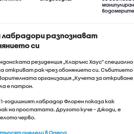
манипулиран
водомерите
изнудване
 лабрадори разпознават
нянието си
ндонската резиденция „Кларънс Хаус” специално
да откриват рак чрез обонянието си. Събитието
ворителната организация „Кучета за откриване
ла е патрон.
1-годишният лабрадор Флорен показа как
рак на простатата. Другото куче – Джоди, е
белото черво.
 търсят оцелели в Одеса