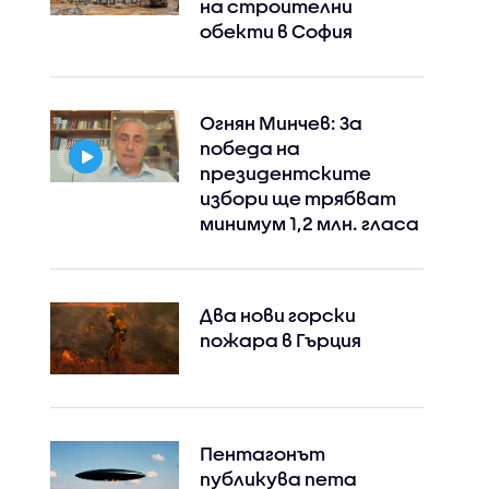
на строителни
обекти в София
Огнян Минчев: За
победа на
президентските
избори ще трябват
минимум 1,2 млн. гласа
Два нови горски
пожара в Гърция
Пентагонът
публикува пета