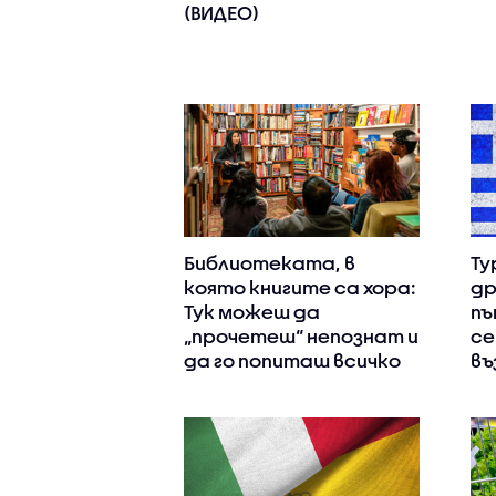
(ВИДЕО)
Библиотеката, в
Ту
която книгите са хора:
др
Тук можеш да
пъ
„прочетеш“ непознат и
се
да го попиташ всичко
въ