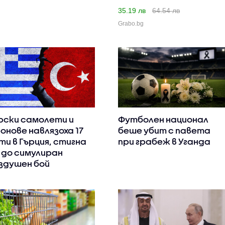
35.19 лв
64.54 лв
Grabo.bg
рски самолети и
Футболен национал
онове навлязоха 17
беше убит с павета
ти в Гърция, стигна
при грабеж в Уганда
 до симулиран
здушен бой