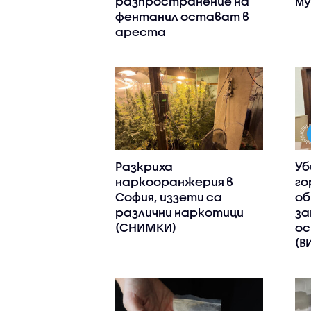
разпространение на
му
фентанил остават в
ареста
Разкриха
Уб
наркооранжерия в
го
София, иззети са
об
различни наркотици
за
(СНИМКИ)
ос
(В