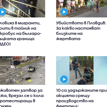
ловиха 8 мигранти,
Убийството в Пловдив:
рити в тайник на
За какво настояват
кробус на българо-
близките на
ъцката граница
жертвата
ИДЕО)
животен затвор за
10 са задържаните при
жа, врязал се с кола
акцията срещу
протестиращи в
производство на
нхен
фентанил: