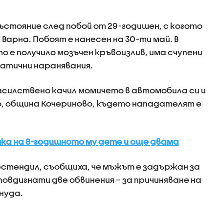
ъстояние след побой от 29-годишен, с когото
Варна. Побоят е нанесен на 30-ти май. В
 е получило мозъчен кръвоизлив, има счупени
атични наранявания.
асилствено качил момичето в автомобила си и
, община Кочериново, където нападателят е
чка на 8-годишното му дете и още двама
стендил, съобщиха, че мъжът е задържан за
повдигнати две обвинения – за причиняване на
нуда.