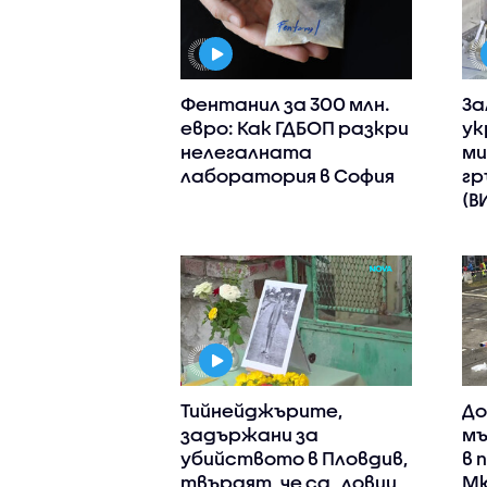
Фентанил за 300 млн.
За
евро: Как ГДБОП разкри
ук
нелегалната
ми
лаборатория в София
гр
(В
Тийнейджърите,
До
задържани за
мъ
убийството в Пловдив,
в 
твърдят, че са „ловци
Мю