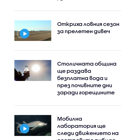
Откриха ловния сезон
за прелетен дивеч
Столичната община
ще раздава
безплатна вода и
през почивните дни
заради горещините
Мобилна
лаборатория ще
следи движението на