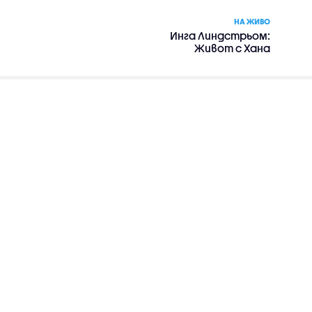
НА ЖИВО
Инга Линдстрьом:
Живот с Хана