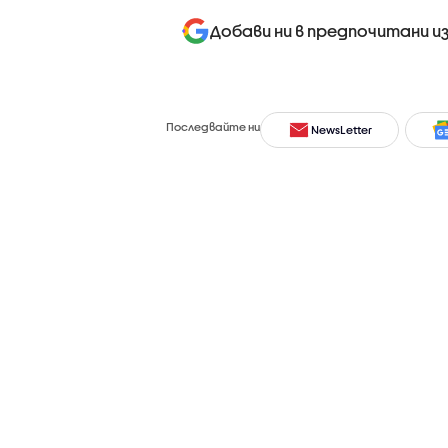
Добави ни в предпочитани и
Последвайте ни
NewsLetter