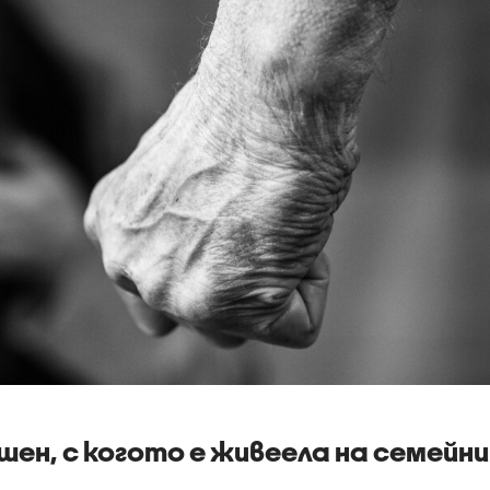
шен, с когото е живеела на семейни