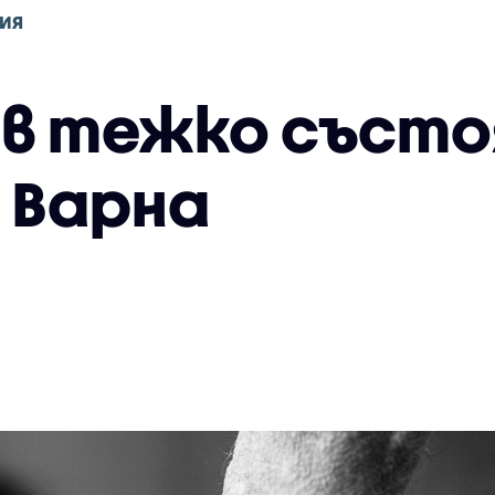
ИЯ
 в тежко състо
в Варна