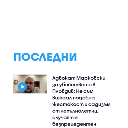
ПОСЛЕДНИ
Адвокат Марковски
за убийството в
Пловдив: Не съм
виждал подобна
жестокост и садизъм
от непълнолетни,
случаят е
безпрецедентен