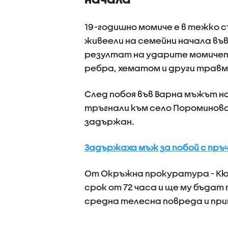
19-годишно момиче е в тежко с
живеели на семейни начала във 
резултат на ударите момичето
ребра, хематом и други травм
След побоя във Варна мъжът н
тръгнали към село Пороминово
задържан.
Задържаха мъж за побой с пръ
От Окръжна прокуратура - Кю
срок от 72 часа и ще му бъдат 
средна телесна повреда и при