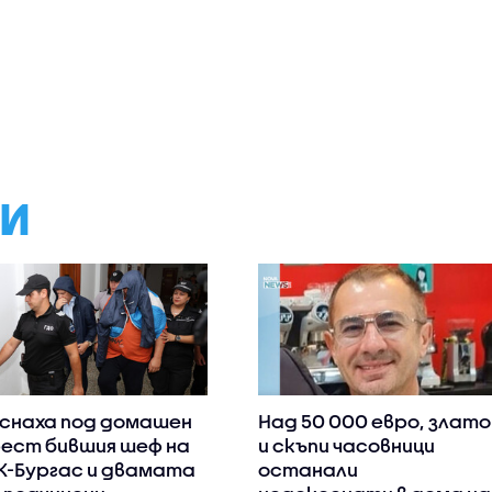
МИ
снаха под домашен
Над 50 000 евро, злато
ест бившия шеф на
и скъпи часовници
К-Бургас и двамата
останали