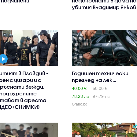
 подчинени
недокоснати в дома на
убития Владимир Янков
итият в Пловдив -
Годишен технически
рен с цигари и с
преглед на лек
ръснати вежди,
автомобил,..
40.00 €
50.00 €
подозрените
78.23 лв
97.79 лв
тават в ареста
Grabo.bg
ИДЕО+СНИМКИ)