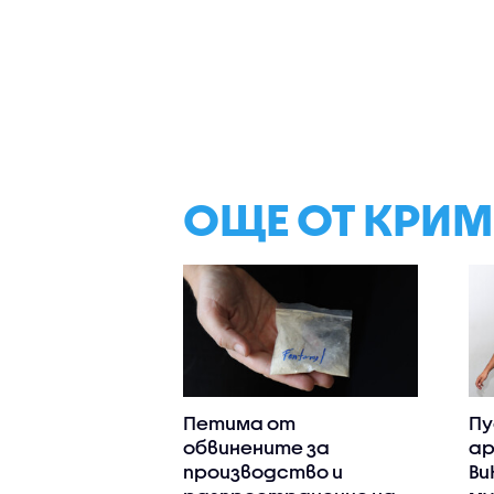
ОЩЕ ОТ КРИ
Петима от
Пу
обвинените за
ар
производство и
Ви