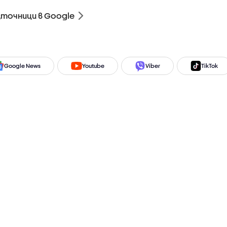
зточници в Google
Google News
Youtube
Viber
TikTok