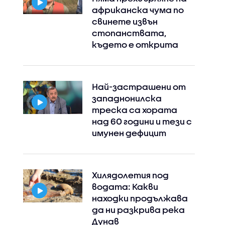
африканска чума по
свинете извън
стопанствата,
където е открита
Най-застрашени от
западнонилска
треска са хората
над 60 години и тези с
имунен дефицит
Хилядолетия под
водата: Какви
находки продължава
да ни разкрива река
Дунав