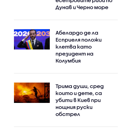
есетровите риби по
Дунав и Черно море
Абелардо де ла
Есприеля положи
клетва като
президент на
Колумбия
Трима души, сред
които и дете, са
убити в Киев при
нощния руски
обстрел