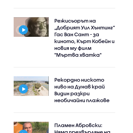
Режисьорът на
„Добрият Уил Хънтинг“
Гас Ван Сант - за
Instagram
Facebook
киното, Кърт Кобейн и
новия му филм
"Мъртва хватка"
Рекордно ниското
ниво на Дунав край
Видин разкри
необичайни плажове
Пламен Абровски:
Няма прехвърляне на