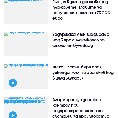
Гърция вдигна дронове над
плажовете, глобите за
нарушения стигнаха 73 000
евро
Задържаха мъж, шофирал с
над 3 промила алкохол по
столичен булевард
Жега и летни бури през
уикенда, жълт и оранжев код
в цяла България
Алармират за занижен
контрол при
разпространението на
съставки за производство