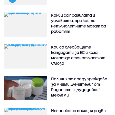
Какви са правилата и
условията, при които
непълнолетните могат да
работят
Кои са следващите
кандидати за ЕС и кога
могат да станат част от
Съюза
Полицията предупреждава
за мними „лечители“ от
Родопите и „чудодейни“
мехлеми
Испанската полиция разби