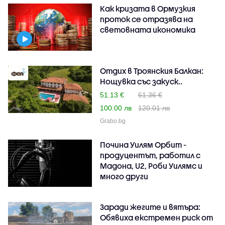
Как кризата в Ормузкия
проток се отразява на
световната икономика
Отдих в Троянския Балкан:
Нощувка със закуск..
51.13 €
61.36 €
100.00 лв
120.01 лв
Grabo.bg
Почина Уилям Орбит -
продуцентът, работил с
Мадона, U2, Роби Уилямс и
много други
Заради жегите и вятъра:
Обявиха екстремен риск от