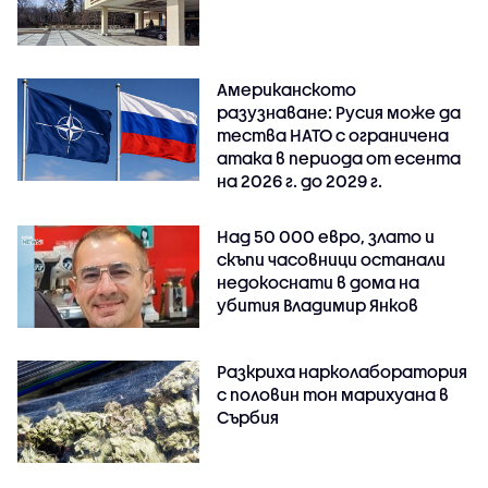
Американското
разузнаване: Русия може да
тества НАТО с ограничена
атака в периода от есента
на 2026 г. до 2029 г.
Над 50 000 евро, злато и
скъпи часовници останали
недокоснати в дома на
убития Владимир Янков
Разкриха нарколаборатория
с половин тон марихуана в
Сърбия