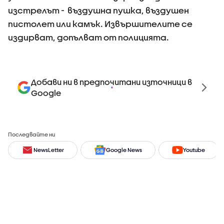
изстрелът - въздушна пушка, въздушен
пистолет или камък. Извършителите се
издирват, допълват от полицията.
Добави ни в предпочитани източници в
Google
Последвайте ни
NewsLetter
Google News
Youtube