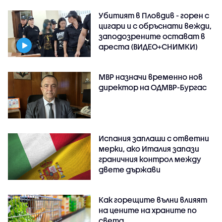
Убитият в Пловдив - горен с
цигари и с обръснати вежди,
заподозрените остават в
ареста (ВИДЕО+СНИМКИ)
МВР назначи временно нов
директор на ОДМВР-Бургас
Испания заплаши с ответни
мерки, ако Италия запази
граничния контрол между
двете държави
Как горещите вълни влияят
на цените на храните по
света