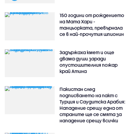
150 години от рождението
на Мата Хари -
танцьорката, превърнала
се в най-прочутия шпионин
Задържаха кмет и още
двама души заради
опустошителния пожар
край Атина
Пакистан след
подписването на пакт с
Турция и Саудитска Арабия:
Нападение срещу една от
страните ще се смята за
нападение срещу всички