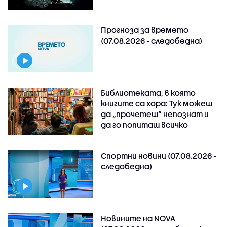
Прогноза за времето
(07.08.2026 - следобедна)
Библиотеката, в която
книгите са хора: Тук можеш
да „прочетеш“ непознат и
да го попиташ всичко
Спортни новини (07.08.2026 -
следобедна)
Новините на NOVA