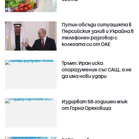
Путин обсъди ситуацията в
Персийския залив и Украйна в
телефонен разговор с
колегата си от ОАЕ
Тръмп: Иран иска
споразумение със САЩ, а не
да има нови удари
Издирват 58-годишен мъж
от Горна Оряховица