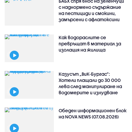
БАБХ спря внос на зеленчуци
с наднормено съдържание
на пестициди и смокини,
замърсени с афлатоксини
Как водораслите се
превръщат в материал за
изолация на жилища
Казусът „ВиК-Бургас“:
Хотели плащали до 30 000
лева след манипулиране на
водомерите и изнудване
Обеден информационен блок
на NOVA NEWS (07.08.2026)