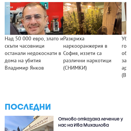
Над 50 000 евро, злато и
Разкриха
Уби
скъпи часовници
наркооранжерия в
гор
останали недокоснати в
София, иззети са
обр
дома на убития
различни наркотици
зап
Владимир Янков
(СНИМКИ)
аре
(ВИ
ПОСЛЕДНИ
Отново отказаха лечение у
нас на Ива Михаилова