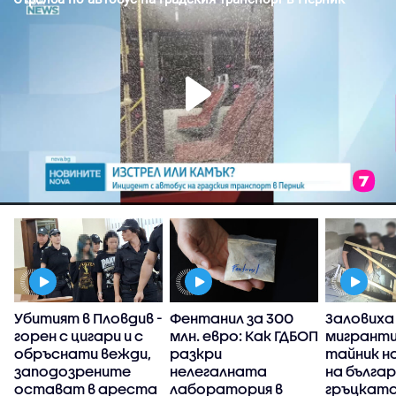
Убитият в Пловдив -
Фентанил за 300
Заловиха
горен с цигари и с
млн. евро: Как ГДБОП
мигранти
обръснати вежди,
разкри
тайник н
заподозрените
нелегалната
на бълга
остават в ареста
лаборатория в
гръцката