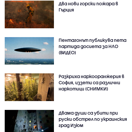
Два нови горски пожара в
Гърция
Пентагонът публикува пета
партида досиета за НЛО
(ВИДЕО)
Разкриха наркооранжерия в
София, иззети са различни
наркотици (СНИМКИ)
Двама души са убити при
руски обстрeл по украинския
град Изюм