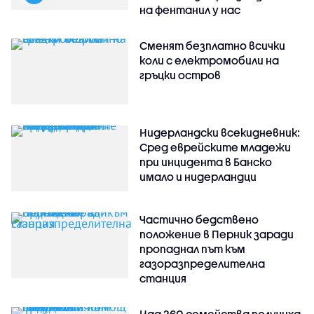
на фентанил у нас
Сменят безплатно всички
коли с електромобили на
гръцки остров
Нидерландски всекидневник:
Сред еврейските младежи
при инцидента в Банско
имало и нидерландци
Частично бедствено
положение в Перник заради
пропаднал път към
газоразпределителна
станция