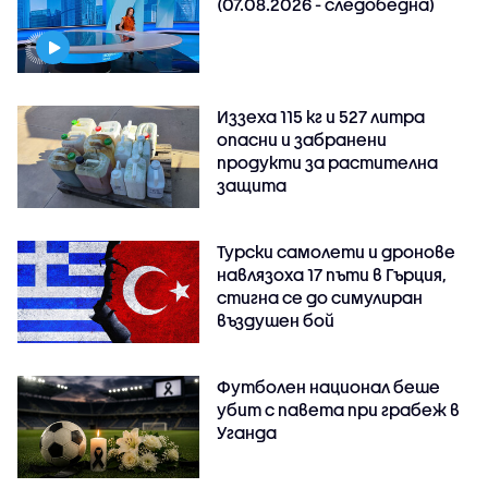
(07.08.2026 - следобедна)
Иззеха 115 кг и 527 литра
опасни и забранени
продукти за растителна
защита
Турски самолети и дронове
навлязоха 17 пъти в Гърция,
стигна се до симулиран
въздушен бой
Футболен национал беше
убит с павета при грабеж в
Уганда