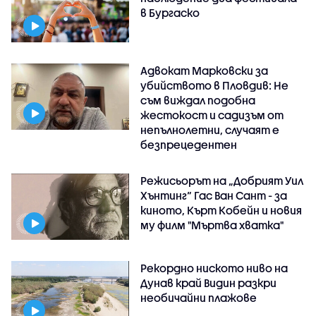
в Бургаско
Адвокат Марковски за
убийството в Пловдив: Не
съм виждал подобна
жестокост и садизъм от
непълнолетни, случаят е
безпрецедентен
Режисьорът на „Добрият Уил
Хънтинг“ Гас Ван Сант - за
киното, Кърт Кобейн и новия
му филм "Мъртва хватка"
Рекордно ниското ниво на
Дунав край Видин разкри
необичайни плажове