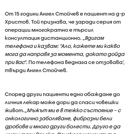
От 15 години Ангел Стойчев е пациент на д-р
Христов. Той признава, че заради серия от
операции многократно е търсил
консултация дистанционно. „
Вдигам
телефона и казвам: "Ало, кажете ми какво
мога да направя за момента, докато дойда
при Вас
". По телефона веднага се отзовава',
твърди Ангел Стойчев.
Според други пациенти едно обаждане до
личния лекар може дори да спаси човешки
живот.„
Мъжът ми е в тежко състояние – с
онкологично заболяване, фиброзни бели
дробове и много други болести. Друго е да