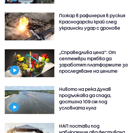
Пожар в рафинерия в руския
Краснодарски край след
украински удар с дронове
„Справедлива цена“: От
септември трябва да
заработят платформите за
проследяване на цените
Нивото на река Дунав
продължава да спада,
достигна 109 см под
условната нула
НАП постави под
наблюдение два фестивала