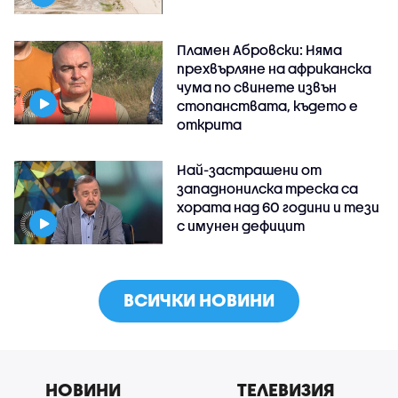
Пламен Абровски: Няма
прехвърляне на африканска
чума по свинете извън
стопанствата, където е
открита
Най-застрашени от
западнонилска треска са
хората над 60 години и тези
с имунен дефицит
ВСИЧКИ НОВИНИ
НОВИНИ
ТЕЛЕВИЗИЯ