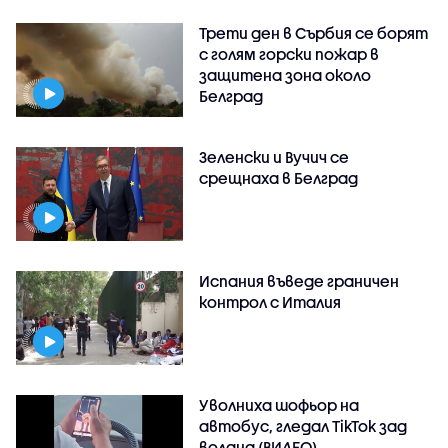
Трети ден в Сърбия се борят
с голям горски пожар в
защитена зона около
Белград
Зеленски и Вучич се
срещнаха в Белград
Испания въведе граничен
контрол с Италия
Уволниха шофьор на
автобус, гледал TikTok зад
волана (ВИДЕО)