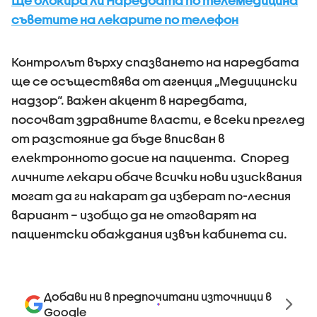
Ще блокира ли Наредбата по телемедицина
съветите на лекарите по телефон
Контролът върху спазването на наредбата
ще се осъществява от агенция „Медицински
надзор“. Важен акцент в наредбата,
посочват здравните власти, е всеки преглед
от разстояние да бъде вписван в
електронното досие на пациента. Според
личните лекари обаче всички нови изисквания
могат да ги накарат да изберат по-лесния
вариант – изобщо да не отговарят на
пациентски обаждания извън кабинета си.
Добави ни в предпочитани източници в
Google