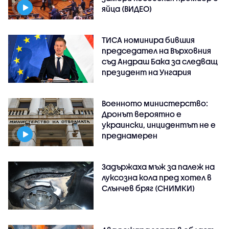
яйца (ВИДЕО)
ТИСА номинира бившия
председател на Върховния
съд Андраш Бака за следващ
президент на Унгария
Военното министерство:
Дронът вероятно е
украински, инцидентът не е
преднамерен
Задържаха мъж за палеж на
луксозна кола пред хотел в
Слънчев бряг (СНИМКИ)