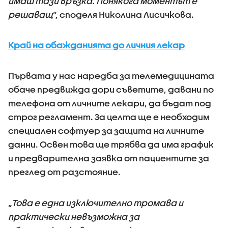
имаш тази връзка. Понякога моментът е
решаващ
“, споделя Николина Лисичкова.
Край на обажданията до личния лекар
Първата у нас наредба за телемедицината
обаче предвижда дори съветите, давани по
телефона от личните лекари, да бъдат под
строг регламент. За целта ще е необходим
специален софтуер за защита на личните
данни. Освен това ще трябва да има график
и предварителна заявка от пациентите за
преглед от разстояние.
„
Това е една изключително тромава и
практически невъзможна за