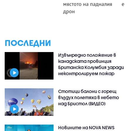
мястото на падналия
е
дрон
ПОСЛЕДНИ
Извънредно положение в
канадската провинция
Британска Колумбия заради
неконтролируем пожар
Стотици балони с горещ
въздух полетяха в небето
над Бристол (ВИДЕО)
Новините на NOVA NEWS