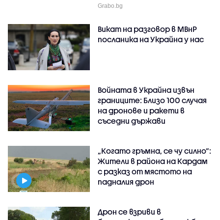
Grabo.bg
Викат на разговор в МВнР
посланика на Украйна у нас
Войната в Украйна извън
границите: Близо 100 случая
на дронове и ракети в
съседни държави
„Когато гръмна, се чу силно“:
Жители в района на Кардам
с разказ от мястото на
падналия дрон
Дрон се взриви в