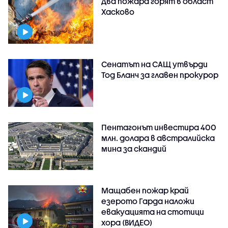
Два пожара горят в област
Хасково
Сенатът на САЩ утвърди
Тод Бланч за главен прокурор
Пентагонът инвестира 400
млн. долара в австралийска
мина за скандий
Мащабен пожар край
езерото Гарда наложи
евакуацията на стотици
хора (ВИДЕО)