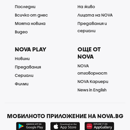
Последни
На живо
Всичко от днес
Лицата на NOVA
Моята новина
Предавания и
сериали
Видео
NOVA PLAY
ОЩЕ ОТ
NOVA
Новини
NOVA
Предавания
отговорност
Сериали
NOVA Кариери
Филми
News in English
МОБИЛНОТО ПРИЛОЖЕНИЕ НА NOVA.BG