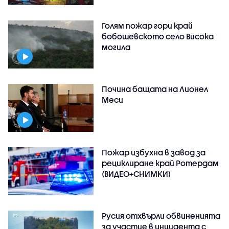
Голям пожар гори край
бобошевското село Висока
могила
Почина бащата на Лионел
Меси
Пожар избухна в завод за
рециклиране край Ротердам
(ВИДЕО+СНИМКИ)
Русия отхвърли обвиненията
за участие в инцидента с