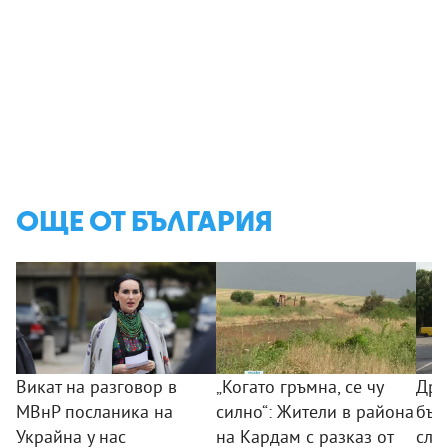
ОЩЕ ОТ БЪЛГАРИЯ
Викат на разговор в
„Когато гръмна, се чу
Дро
МВнР посланика на
силно“: Жители в района
бъл
Украйна у нас
на Кардам с разказ от
слу