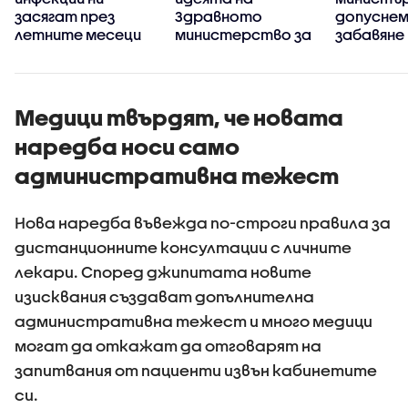
я
засягат през
Здравното
допуснем
летните месеци
министерство за
забавяне
промяна на
пребазир
държавния инвитро
Държавн
център
психиатр
болница 
Медици твърдят, че новата
наредба носи само
административна тежест
Нова наредба въвежда по-строги правила за
дистанционните консултации с личните
лекари. Според джипитата новите
изисквания създават допълнителна
административна тежест и много медици
могат да откажат да отговарят на
запитвания от пациенти извън кабинетите
си.