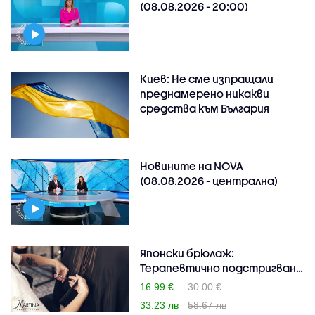
(08.08.2026 - 20:00)
Киев: Не сме изпращали
преднамерено никакви
средства към България
Новините на NOVA
(08.08.2026 - централна)
Японски брюлаж:
Терапевтично подстригване
на..
16.99 €
30.00 €
33.23 лв
58.67 лв