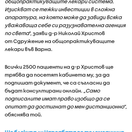
общопрактикуващите лекари система.
Изискват се тежки инвестиции в сложна
апаратура, на която може да завиди всяка
уважаваща себе си разузнавателна агенция
по света
", заяви д-р Николай Христов
от Сдружение на общопрактикуващите
лекари във Варна.
Всички 2500 пациенти на д-р Христов ще
трябва да посетят кабинета му, за да
подпишат документ, че са съгласни да
бъдат консултирани онлайн. „
Само
подписалите имат право изобщо да се
опитат да достигнат до мен дистанционно
“,
обяснява той.