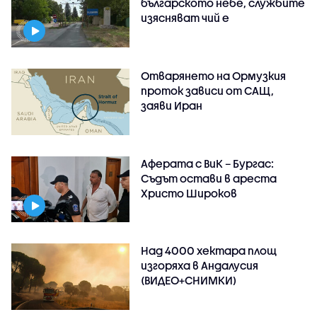
българското небе, службите
изясняват чий е
Отварянето на Ормузкия
проток зависи от САЩ,
заяви Иран
Аферата с ВиК – Бургас:
Съдът остави в ареста
Христо Широков
Над 4000 хектара площ
изгоряха в Андалусия
(ВИДЕО+СНИМКИ)