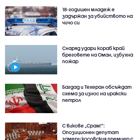
18-годишен младеж е
задържан за убийството на
чичо си
Снаряд удари кораб край
бреговете на Оман, избухна
пожар
Багдад и Техеран обсъждат
схема за износ на иракски
петрол
С викове „Срам!“:
Опозиционен депутат
замери косовския премиер с