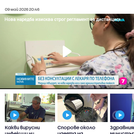
09 май 2026 20:46
Какви вирусни
Спорове около
Здравни
инфекции ни
идеята на
министър