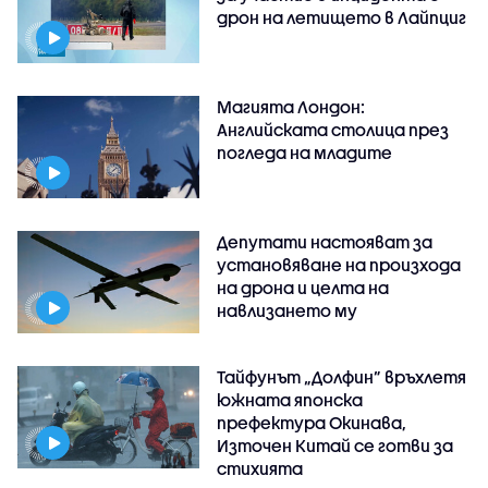
дрон на летището в Лайпциг
Магията Лондон:
Английската столица през
погледа на младите
Депутати настояват за
установяване на произхода
на дрона и целта на
навлизането му
Тайфунът „Долфин” връхлетя
южната японска
префектура Окинава,
Източен Китай се готви за
стихията