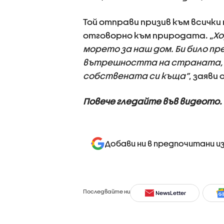
Той отправи призив към всичк
отговорно към природата. „
Хо
морето за наш дом. Би било пр
вътрешността на страната, го
собствената си къща”
, заяви
Повече гледайте във видеото.
Добави ни в предпочитани и
Последвайте ни
NewsLetter