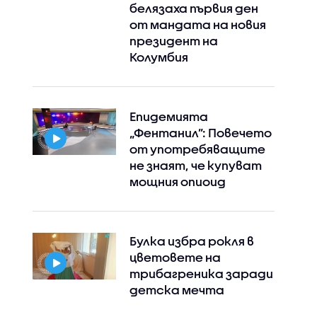
белязаха първия ден
от мандата на новия
президент на
Колумбия
Епидемията
„Фентанил”: Повечето
от употребяващите
не знаят, че купуват
мощния опиоид
Булка избра рокля в
цветовете на
трибагреника заради
детска мечта