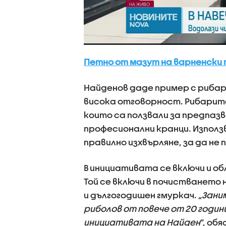
Петно от мазут на варненски 
Найденов даде пример с рибар
висока отговорност. Рибарит
които са ползвали за предпазва
професионални кранци. Използ
правилно изхвърляне, за да не
В инициативата се включи и о
Той се включи в почистването 
и дългогодишен гмуркач.
„Зани
риболов от повече от 20 годин
инициативата на Найден
”, об