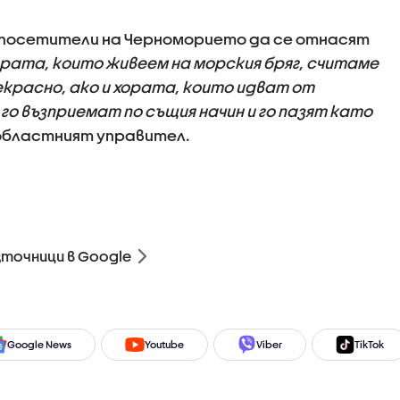
и посетители на Черноморието да се отнасят
рата, които живеем на морския бряг, считаме
екрасно, ако и хората, които идват от
 възприемат по същия начин и го пазят като
 областният управител.
зточници в Google
Google News
Youtube
Viber
TikTok