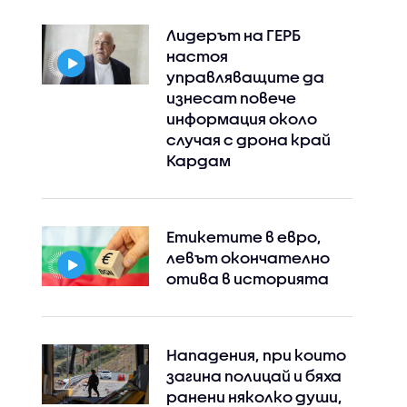
Лидерът на ГЕРБ
настоя
управляващите да
изнесат повече
информация около
случая с дрона край
Кардам
Етикетите в евро,
левът окончателно
отива в историята
Instagram
Facebook
Нападения, при които
загина полицай и бяха
ранени няколко души,