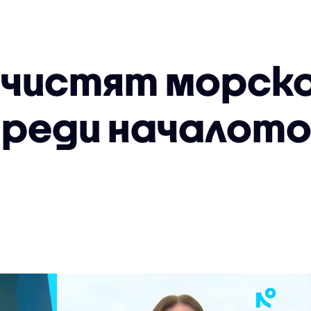
 чистят морско
преди началото