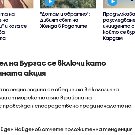
та на
"Дотам и обратно":
Продължав
 на
Дивият свят на
разследван
” и кога се
Женда в Родопите
инцидента с
ва
който се взр
та
Кардам
 на Бургас се включи като
чната акция
 поредна година се обединиха в екологична
ъци от морското дъно в района на
 провежда непосредствено преди началото на
айден Найденов отчете положителна тенденция