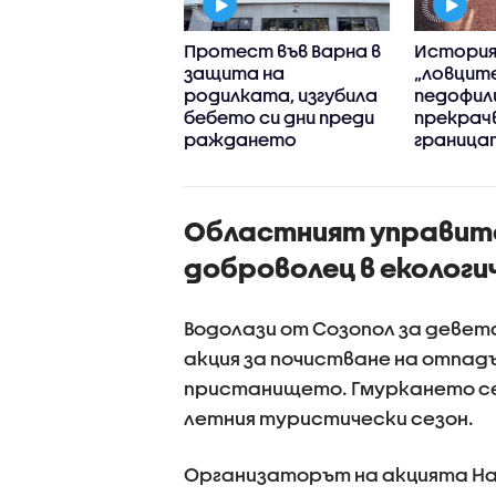
на бащата на
Протест във Варна в
История
ел Меси
защита на
„ловците
родилката, изгубила
педофили
бебето си дни преди
прекрач
раждането
граница
Областният управител
доброволец в екологи
Водолази от Созопол за девета
акция за почистване на отпад
пристанището. Гмуркането се
летния туристически сезон.
Организаторът на акцията Н