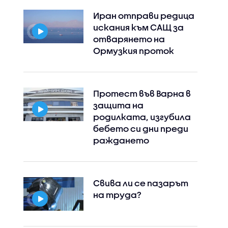
Иран отправи редица
искания към САЩ за
отварянето на
Ормузкия проток
Протест във Варна в
защита на
родилката, изгубила
бебето си дни преди
раждането
Свива ли се пазарът
на труда?