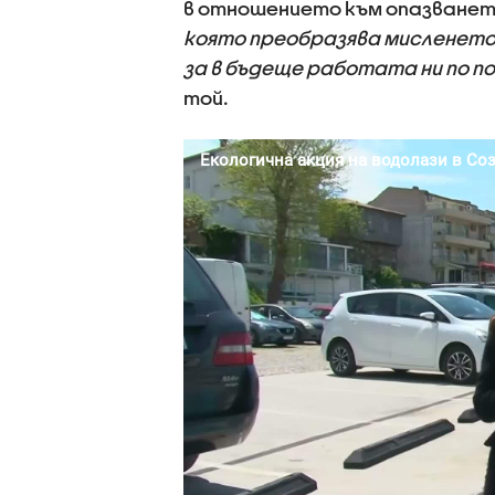
в отношението към опазванет
която преобразява мисленето н
за в бъдеще работата ни по п
той.