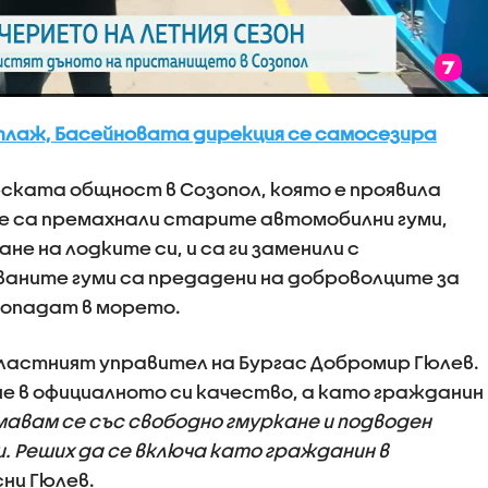
плаж, Басейновата дирекция се самосезира
ската общност в Созопол, която е проявила
е са премахнали старите автомобилни гуми,
не на лодките си, и са ги заменили с
ваните гуми са предадени на доброволците за
 попадат в морето.
бластният управител на Бургас Добромир Гюлев.
не в официалното си качество, а като гражданин
мавам се със свободно гмуркане и подводен
и. Реших да се включа като гражданин в
ясни Гюлев.