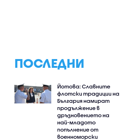
а
Продължава
Адмирал Ефтимо
ето на
битката с пожара
дрона край Кар
 дрона,
край Бобошево
Няма преднамер
иви край
действия срещу
България
ПОСЛЕДНИ
Йотова: Славните
флотски традиции на
България намират
продължение в
дръзновението на
най-младото
попълнение от
военноморски