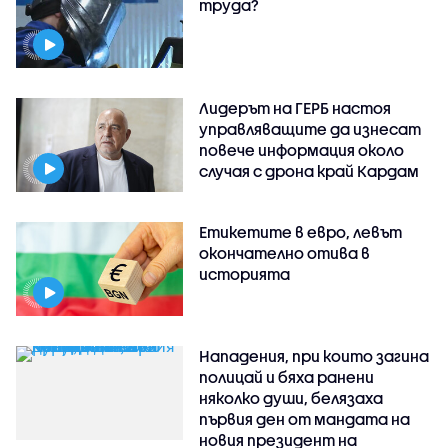
труда?
Лидерът на ГЕРБ настоя
управляващите да изнесат
повече информация около
случая с дрона край Кардам
Етикетите в евро, левът
окончателно отива в
историята
Нападения, при които загина
полицай и бяха ранени
няколко души, белязаха
първия ден от мандата на
новия президент на