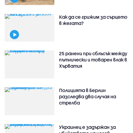
Как да се грижим за сърцето
в жегата?
25 ранени при сблъсък между
пътнически и товарен влак в
Хърватия
Полицията в Берлин
разследва два случая на
стрелба
Украинец е задържан за