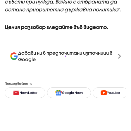
съвети при нужда. Важно е отбраната да
остане приоритетна държавна политика
".
Целия разговор гледайте във видеото.
Добави ни в предпочитани източници в
Google
Последвайте ни
NewsLetter
Google News
Youtube