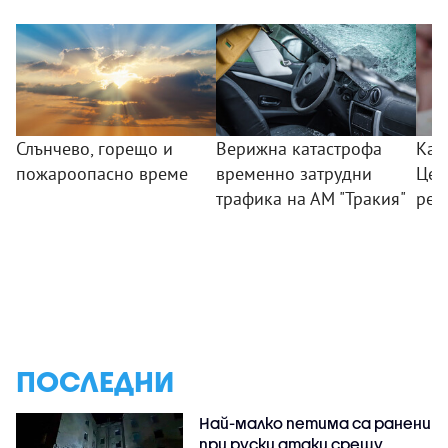
Слънчево, горещо и
Верижна катастрофа
Как
пожароопасно време
временно затрудни
Цен
трафика на АМ "Тракия"
реп
ПОСЛЕДНИ
Най-малко петима са ранени
при руски атаки срещу