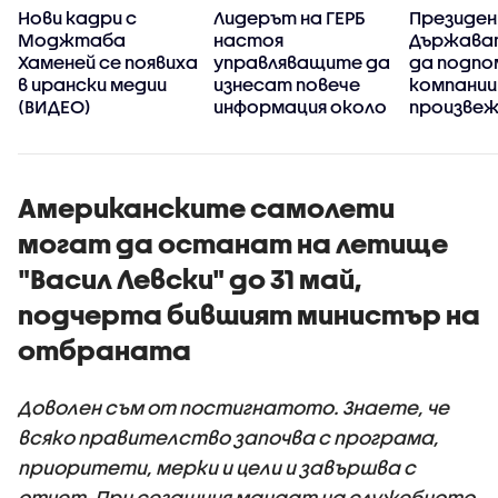
Нови кадри с
Лидерът на ГЕРБ
Президе
а
Моджтаба
настоя
Държава
Хаменей се появиха
управляващите да
да подпо
в ирански медии
изнесат повече
компании
(ВИДЕО)
информация около
произве
случая с дрона край
дронове 
Кардам
антидро
Американските самолети
могат да останат на летище
"Васил Левски" до 31 май,
подчерта бившият министър на
отбраната
Доволен съм от постигнатото. Знаете, че
всяко правителство започва с програма,
приоритети, мерки и цели и завършва с
отчет. При сегашния мандат на служебното