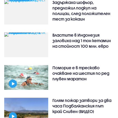
Задържаха шофьор,
предложил подкуп на
полицаи, след положителен
тест за кокаин
Властите в Индонезия
заловиха над 1 тон кетамин
на стойност 100 млн. евро
Поморие е в трескаво
очакване на шестия по ред
плувен маратон
Голям пожар затвори за два
часа Подбалканския път
край Сливен (ВИДЕО)