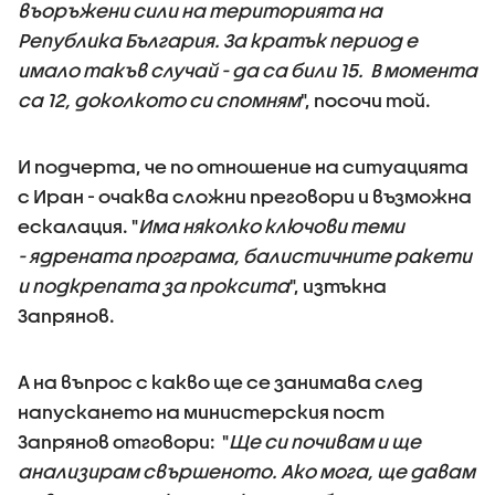
въоръжени сили на територията на
Република България. За кратък период е
имало такъв случай - да са били 15. В момента
са 12, доколкото си спомням
", посочи той.
И подчерта, че по отношение на ситуацията
с Иран - очаква сложни преговори и възможна
ескалация. "
Има няколко ключови теми
- ядрената програма, балистичните ракети
и подкрепата за проксита
", изтъкна
Запрянов.
А на въпрос с какво ще се занимава след
напускането на министерския пост
Запрянов отговори: "
Ще си почивам и ще
анализирам свършеното. Ако мога, ще давам