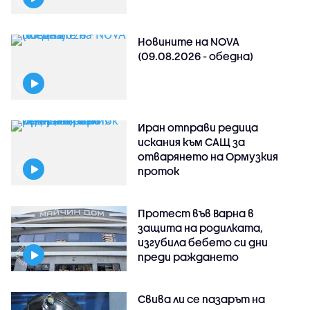
Новините на NOVA
(09.08.2026 - обедна)
Иран отправи редица
искания към САЩ за
отварянето на Ормузкия
проток
Протест във Варна в
защита на родилката,
изгубила бебето си дни
преди раждането
Свива ли се пазарът на