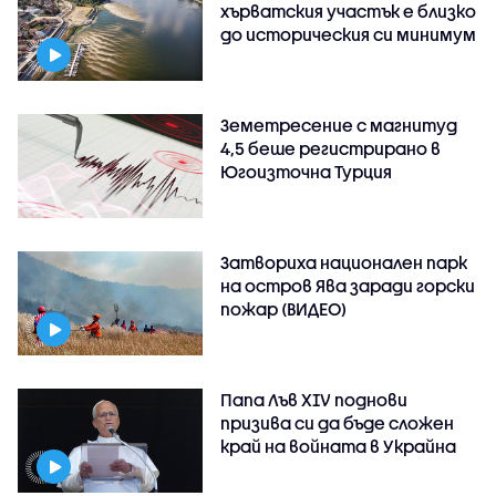
хърватския участък е близко
до историческия си минимум
Земетресение с магнитуд
4,5 беше регистрирано в
Югоизточна Турция
Затвориха национален парк
на остров Ява заради горски
пожар (ВИДЕО)
Папа Лъв XIV поднови
призива си да бъде сложен
край на войната в Украйна