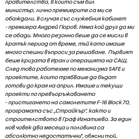
правителства, в които съм бил
министър, лично премиерите са ми се
обаждали. В случая със служебния кабинет
- премиера Андрей Гюров. Няма кой друг да ми
се обади. Много резонно беше да се мисли в
кратък период от време, тъй като имаше
много спешни въпроси за решаване. Първият
беше кризата в Иран и операцията на САЩ.
След това работехме по механизма SAFE и
проектите, които трябваше да бъдат
готови до края на април. Имаше и текущи
проекти по превъоръжаването
- пристигането на самолетите F-16 Block 70,
програмата със „Страйкър“, както и
строителството в Граф Игнатиево. За един
нов човек два месеца и половина са
абсолютно недостатъчни
", обясни той.