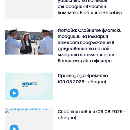
убийството на негов
сънародник в частен
комплекс в община Несебър
Йотова: Славните флотски
традиции на България
намират продължение в
дръзновението на най-
младото попълнение от
военноморски офицери
Прогноза за времето
(09.08.2026 - обедна)
Спортни новини (09.08.2026 -
обедна)