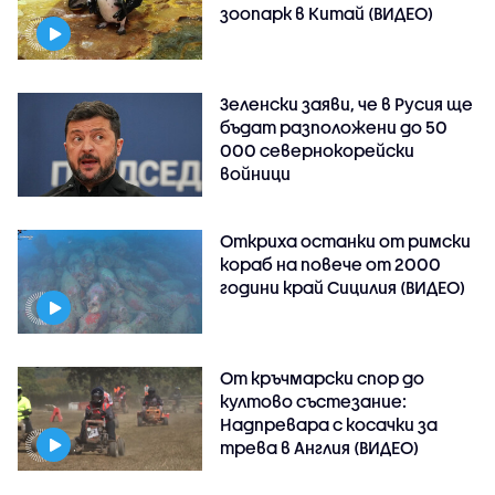
зоопарк в Китай (ВИДЕО)
Зеленски заяви, че в Русия ще
бъдат разположени до 50
000 севернокорейски
войници
Откриха останки от римски
кораб на повече от 2000
години край Сицилия (ВИДЕО)
От кръчмарски спор до
култово състезание:
Надпревара с косачки за
трева в Англия (ВИДЕО)