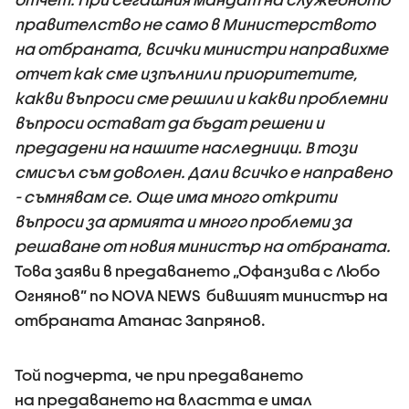
правителство не само в Министерството
на отбраната, всички министри направихме
отчет как сме изпълнили приоритетите,
какви въпроси сме решили и какви проблемни
въпроси остават да бъдат решени и
предадени на нашите наследници. В този
смисъл съм доволен. Дали всичко е направено
- съмнявам се. Още има много открити
въпроси за армията и много проблеми за
решаване от новия министър на отбраната.
Това заяви в предаването „Офанзива с Любо
Огнянов” по NOVA NEWS бившият министър на
отбраната Атанас Запрянов.
Той подчерта, че при предаването
на предаването на властта е имал