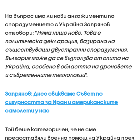
На въпрос има ли нови ангажименти по
споразумението с Украйна Запрянов
отговори: "
Няма нищо ново. Това е
политическа декларация, базирана на
съществуващи двустранни споразумения.
България може да се възползва от опита на
Украйна, особено в областта на дроновете
и съвременните технологии
".
Запрянов: Днес свикваме Съвет по
сигурността за Иран и американските
самолети у нас
Той беше категоричен, че не сме
предоставяли военна помощ на Украйна през