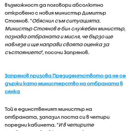
възможност да поговори абсолютно
откровено с новия министър Димитър
Стоянов. "
Обяснил съм ситуацията.
Министър Стоянов е бил служебен министър,
познава отбраната и мисля, че бързо ще
навлезе и ще направи своята оценка за
състоянието
", посочи Запрянов.
Запрянов призова Президентството да не се
държи като министерство на отбраната в
сянка
Той е единственият министър на
отбраната, запазил поста си в четири
поредни кабинета. "
И в четирите