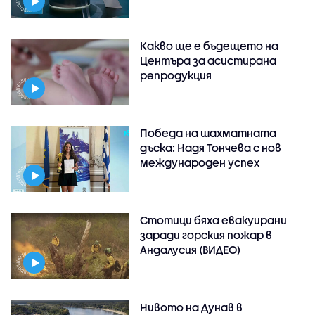
Какво ще е бъдещето на
Центъра за асистирана
репродукция
Победа на шахматната
дъска: Надя Тончева с нов
международен успех
Стотици бяха евакуирани
заради горския пожар в
Андалусия (ВИДЕО)
Нивото на Дунав в