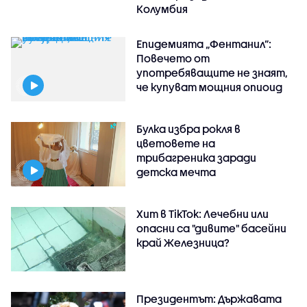
Колумбия
Епидемията „Фентанил”:
Повечето от
употребяващите не знаят,
че купуват мощния опиоид
Булка избра рокля в
цветовете на
трибагреника заради
детска мечта
Хит в TikTok: Лечебни или
опасни са "дивите" басейни
край Железница?
Президентът: Държавата