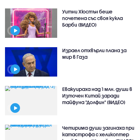
Уитни Хюстън беше
почетена със своя кукла
Барби (ВИДЕО)
Израел отхвърли плана за
мир в Газа
Евакуираха над 1 млн. души в
Източен Китай заради
тайфуна "Долфин" (ВИДЕО)
Четирима души загинаха при
катастрофа с хеликоптер