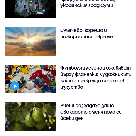
украинския град Суми
Слънчево, горещо и
пожароопасно време
Футболни легенди оживяват
върху фланелки: Художникът,
който превръща спорта в
изкуство
Учени разгадаха защо
авокадото сменя пола си
всеки ден