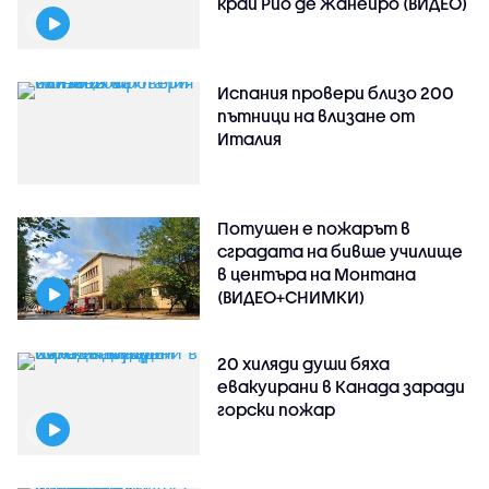
край Рио де Жанейро (ВИДЕО)
Испания провери близо 200
пътници на влизане от
Италия
Потушен е пожарът в
сградата на бивше училище
в центъра на Монтана
(ВИДЕО+СНИМКИ)
20 хиляди души бяха
евакуирани в Канада заради
горски пожар