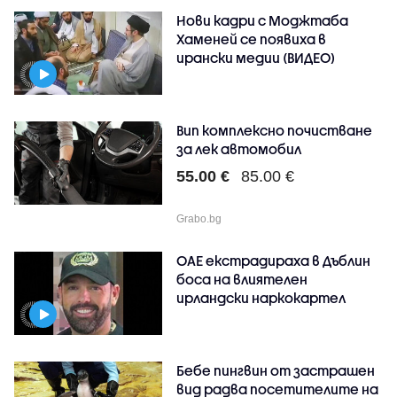
Нови кадри с Моджтаба
Хаменей се появиха в
ирански медии (ВИДЕО)
Вип комплексно почистване
за лек автомобил
55.00 €
85.00 €
Grabo.bg
ОАЕ екстрадираха в Дъблин
боса на влиятелен
ирландски наркокартел
Бебе пингвин от застрашен
вид радва посетителите на