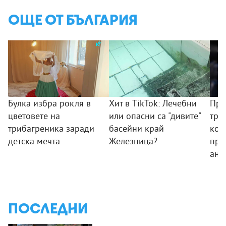
ОЩЕ ОТ БЪЛГАРИЯ
Булка избра рокля в
Хит в TikTok: Лечебни
Пре
цветовете на
или опасни са "дивите"
тря
трибагреника заради
басейни край
ком
детска мечта
Железница?
про
ант
ПОСЛЕДНИ