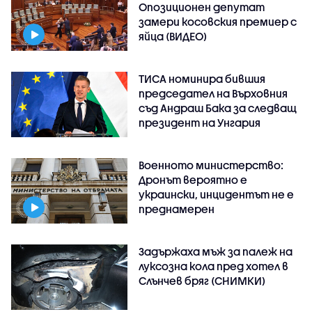
Опозиционен депутат
замери косовския премиер с
яйца (ВИДЕО)
ТИСА номинира бившия
председател на Върховния
съд Андраш Бака за следващ
президент на Унгария
Военното министерство:
Дронът вероятно е
украински, инцидентът не е
преднамерен
Задържаха мъж за палеж на
луксозна кола пред хотел в
Слънчев бряг (СНИМКИ)