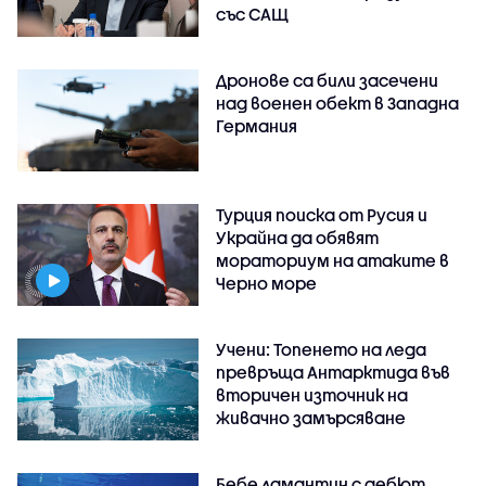
със САЩ
Дронове са били засечени
над военен обект в Западна
Германия
Турция поиска от Русия и
Украйна да обявят
мораториум на атаките в
Черно море
Учени: Топенето на леда
превръща Антарктида във
вторичен източник на
живачно замърсяване
Бебе ламантин с дебют