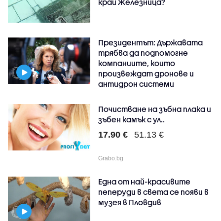
край Железница?
Президентът: Държавата
трябва да подпомогне
компаниите, които
произвеждат дронове и
антидрон системи
Почистване на зъбна плака и
зъбен камък с ул..
17.90 €
51.13 €
Grabo.bg
Една от най-красивите
пеперуди в света се появи в
музея в Пловдив