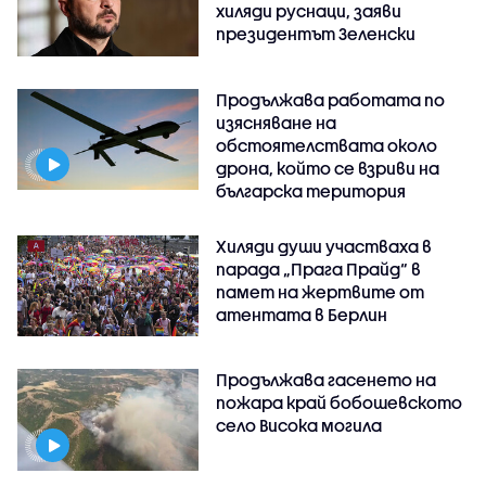
хиляди руснаци, заяви
президентът Зеленски
Продължава работата по
изясняване на
обстоятелствата около
дрона, който се взриви на
българска територия
Хиляди души участваха в
парада „Прага Прайд“ в
памет на жертвите от
атентата в Берлин
Продължава гасенето на
пожара край бобошевското
село Висока могила