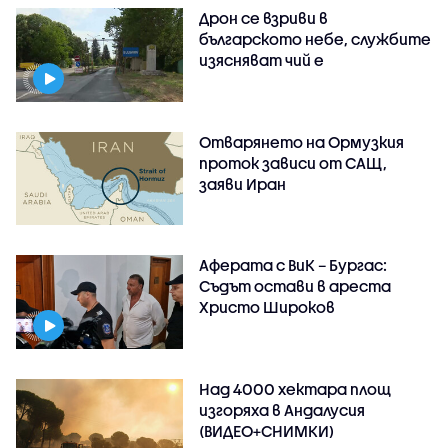
Дрон се взриви в
българското небе, службите
изясняват чий е
Отварянето на Ормузкия
проток зависи от САЩ,
заяви Иран
Аферата с ВиК – Бургас:
Съдът остави в ареста
Христо Широков
Над 4000 хектара площ
изгоряха в Андалусия
(ВИДЕО+СНИМКИ)