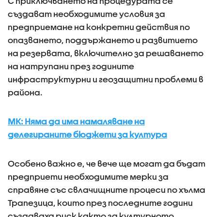
С приключването на процедурата се
създават необходимите условия за
предприемане на конкретни действия по
опазването, поддържането и развитието
на резервата, включително за решаването
на натрупани през годините
инфраструктурни и геозащитни проблеми в
района.
МК: Няма да има намаляване на
делегираните бюджети за култура
Особено важно е, че вече ще могат да бъдат
предприети необходимите мерки за
справяне със свлачищните процеси по хълма
Трапезица, които през последните години
създаваха риск както за културното