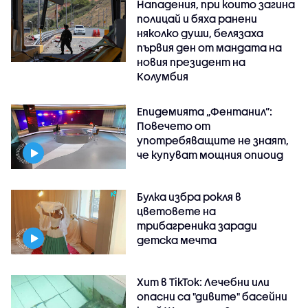
Нападения, при които загина
полицай и бяха ранени
няколко души, белязаха
първия ден от мандата на
новия президент на
Колумбия
Епидемията „Фентанил”:
Повечето от
употребяващите не знаят,
че купуват мощния опиоид
Булка избра рокля в
цветовете на
трибагреника заради
детска мечта
Хит в TikTok: Лечебни или
опасни са "дивите" басейни