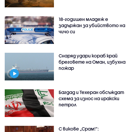
18-годишен младеж е
задържан за убийството на
чичо си
Снаряд удари кораб край
бреговете на Оман, избухна
пожар
Багдад и Техеран обсъждат
схема за износ на иракски
петрол
С викове „Срам!“: