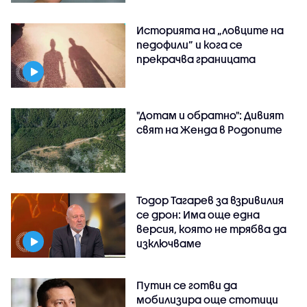
Историята на „ловците на
педофили” и кога се
прекрачва границата
"Дотам и обратно": Дивият
свят на Женда в Родопите
Тодор Тагарев за взривилия
се дрон: Има още една
версия, която не трябва да
изключваме
Путин се готви да
мобилизира още стотици