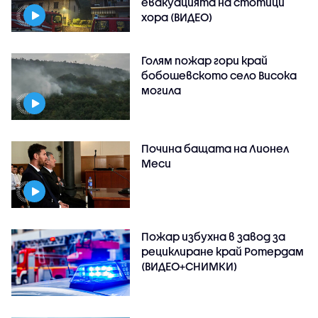
евакуацията на стотици
хора (ВИДЕО)
Голям пожар гори край
бобошевското село Висока
могила
Почина бащата на Лионел
Меси
Пожар избухна в завод за
рециклиране край Ротердам
(ВИДЕО+СНИМКИ)