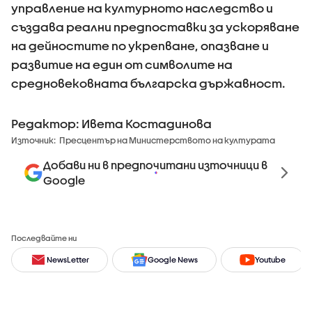
управление на културното наследство и
създава реални предпоставки за ускоряване
на дейностите по укрепване, опазване и
развитие на един от символите на
средновековната българска държавност.
Редактор: Ивета Костадинова
Източник:
Пресцентър на Министерството на културата
Добави ни в предпочитани източници в
Google
Последвайте ни
NewsLetter
Google News
Youtube