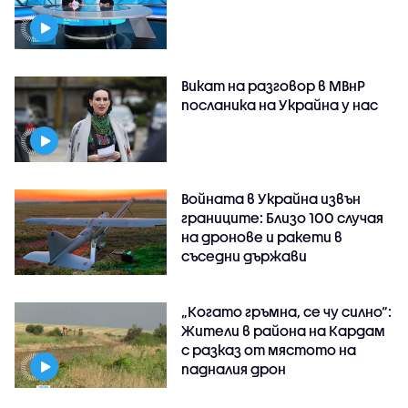
Викат на разговор в МВнР
посланика на Украйна у нас
Войната в Украйна извън
границите: Близо 100 случая
на дронове и ракети в
съседни държави
„Когато гръмна, се чу силно“:
Жители в района на Кардам
с разказ от мястото на
падналия дрон