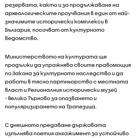
резервата, както и за продължаване на
археологическите проучвания в един от най-
значимите исторически комплекси в
България, посочват от културното
ведомство.
Министерството на културата ще
продължи да упражнява своите правомощия
по Закона за културното наследство и да
работи в тясно партньорство с местната
власт и Регионалния исторически музей
- Велико Търново за опазването и
популяризирането на Трапезица.
С днешното предаване държавата
изпълнява поетия ангажимент за устойчиво