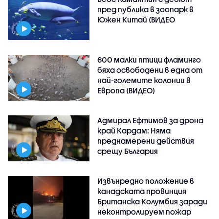
пред публика в зоопарк в
Южен Китай (ВИДЕО
600 малки птици фламинго
бяха освободени в една от
най-големите колонии в
Европа (ВИДЕО)
Адмирал Ефтимов за дрона
край Кардам: Няма
преднамерени действия
срещу България
Извънредно положение в
канадската провинция
Британска Колумбия заради
неконтролируем пожар