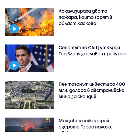
Локализираха двата
пожара, които горят в
област Хасково
Сенатът на САЩ утвърди
Тод Бланч за главен прокурор
Пентагонът инвестира 400
млн. долара в австралийска
мина за скандий
Мащабен пожар край
езерото Гарда наложи