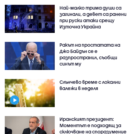
Най-малко трима души са
загинали, а девет са ранени
при руски атаки срещу
Източна Украйна
Ракът на простатата на
Джо Байдън се е
разпространил, съобщи
синът му
Слънчево време с локални
валежи в неделя
Иранският президент:
Моментът е подходящ за
сключване на споразумение