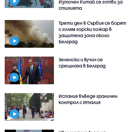
Източен Китай се готви за
стихията
Трети ден в Сърбия се борят
с голям горски пожар в
защитена зона около
Белград
Зеленски и Вучич се
срещнаха в Белград
Испания въведе граничен
контрол с Италия