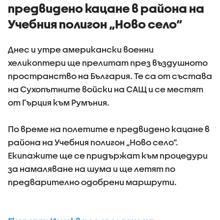
предвидено кацане в района на
Учебния полигон „Ново село“
Днес и утре американски военни
хеликоптери ще прелитат през въздушното
пространство на България. Те са от състава
на Сухопътните войски на САЩ и се местят
от Гърция към Румъния.
По време на полетите е предвидено кацане в
района на Учебния полигон „Ново село“.
Екипажите ще се придържат към процедури
за намаляване на шума и ще летят по
предварително одобрени маршрути.