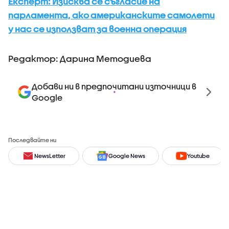
Експерт: Изисква се съгласие на
парламента, ако американските самолети
у нас се използват за военна операция
Редактор: Дарина Методиева
Добави ни в предпочитани източници в
Google
Последвайте ни
NewsLetter
Google News
Youtube