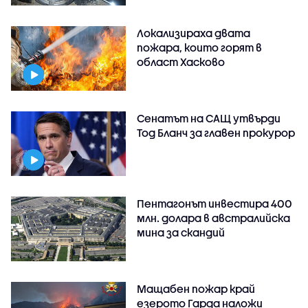
Локализираха двата
пожара, които горят в
област Хасково
Сенатът на САЩ утвърди
Тод Бланч за главен прокурор
Пентагонът инвестира 400
млн. долара в австралийска
мина за скандий
Мащабен пожар край
езерото Гарда наложи