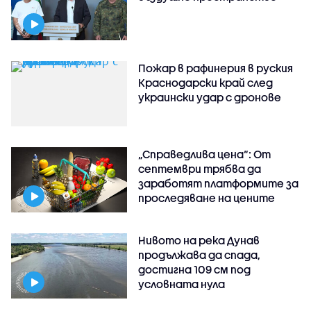
Пожар в рафинерия в руския
Краснодарски край след
украински удар с дронове
„Справедлива цена“: От
септември трябва да
заработят платформите за
проследяване на цените
Нивото на река Дунав
продължава да спада,
достигна 109 см под
условната нула