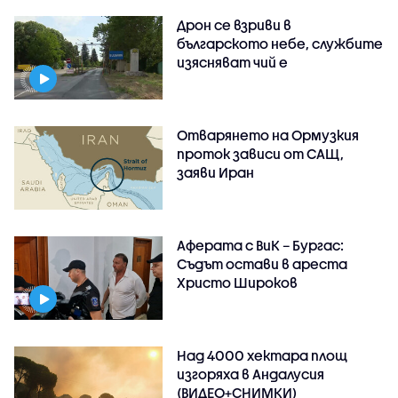
Дрон се взриви в
българското небе, службите
изясняват чий е
Отварянето на Ормузкия
проток зависи от САЩ,
заяви Иран
Аферата с ВиК – Бургас:
Съдът остави в ареста
Христо Широков
Над 4000 хектара площ
изгоряха в Андалусия
(ВИДЕО+СНИМКИ)