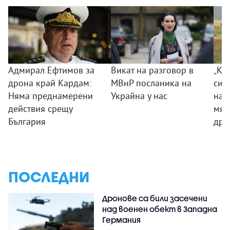
Адмирал Ефтимов за
Викат на разговор в
„Ког
дрона край Кардам:
МВнР посланика на
сил
Няма преднамерени
Украйна у нас
на 
действия срещу
мяс
България
дро
ПОСЛЕДНИ
Дронове са били засечени
над военен обект в Западна
Германия