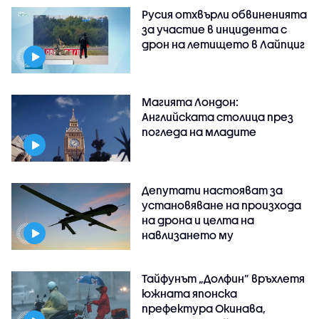
Русия отхвърли обвиненията
за участие в инцидента с
дрон на летището в Лайпциг
Магията Лондон:
Английската столица през
погледа на младите
Депутати настояват за
установяване на произхода
на дрона и целта на
навлизането му
Тайфунът „Долфин” връхлетя
южната японска
префектура Окинава,