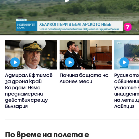
Адмирал Ефтимов
Почина бащата на
Русия от
за дрона край
Лионел Меси
обвинени
Кардам: Няма
участие 
преднамерени
инцидент
действия срещу
на летищ
България
Лайпциг
По време на полета е