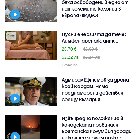
бяха освободени в една от
най-големите колонии в
Европа (ВИДЕО)
Пусни енергията да тече:
Лимфен дренаж, анти..
26.70 €
42.00 €
52.22 лв
82.14 лв
Grabo.bg
Адмирал Ефтимов за дрона
край Кардам: Няма
преднамерени действия
срещу България
Извънредно положение в
канадската провинция
Британска Колумбия заради
неконтролируем пожар