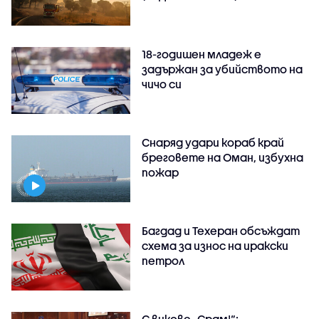
18-годишен младеж е
задържан за убийството на
чичо си
Снаряд удари кораб край
бреговете на Оман, избухна
пожар
Багдад и Техеран обсъждат
схема за износ на иракски
петрол