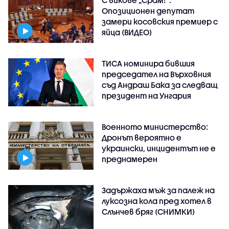
С викове „Срам!“:
Опозиционен депутат
замери косовския премиер с
яйца (ВИДЕО)
ТИСА номинира бившия
председател на Върховния
съд Андраш Бака за следващ
президент на Унгария
Военното министерство:
Дронът вероятно е
украински, инцидентът не е
преднамерен
Задържаха мъж за палеж на
луксозна кола пред хотел в
Слънчев бряг (СНИМКИ)