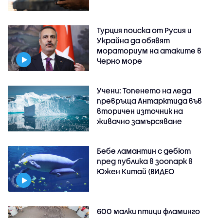
Турция поиска от Русия и
Украйна да обявят
мораториум на атаките в
Черно море
Учени: Топенето на леда
превръща Антарктида във
вторичен източник на
живачно замърсяване
Бебе ламантин с дебют
пред публика в зоопарк в
Южен Китай (ВИДЕО
600 малки птици фламинго