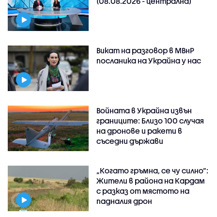
(08.08.2026 - централна)
Викат на разговор в МВнР
посланика на Украйна у нас
Войната в Украйна извън
границите: Близо 100 случая
на дронове и ракети в
съседни държави
„Когато гръмна, се чу силно“:
Жители в района на Кардам
с разказ от мястото на
падналия дрон