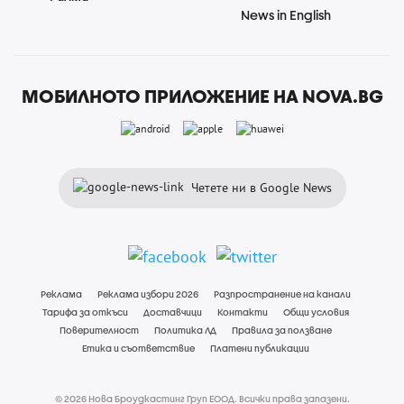
News in English
МОБИЛНОТО ПРИЛОЖЕНИЕ НА NOVA.BG
Четете ни в Google News
Реклама
Реклама избори 2026
Разпространение на канали
Тарифа за откъси
Доставчици
Контакти
Общи условия
Поверителност
Политика ЛД
Правила за ползване
Етика и съответствие
Платени публикации
© 2026 Нова Броудкастинг Груп ЕООД. Всички права запазени.