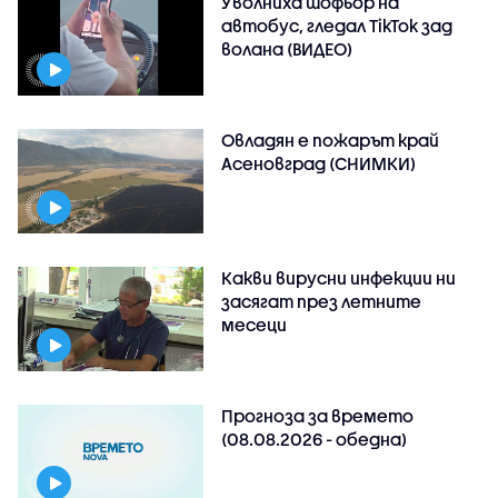
Уволниха шофьор на
автобус, гледал TikTok зад
волана (ВИДЕО)
Овладян е пожарът край
Асеновград (СНИМКИ)
Какви вирусни инфекции ни
засягат през летните
месеци
Прогноза за времето
(08.08.2026 - обедна)