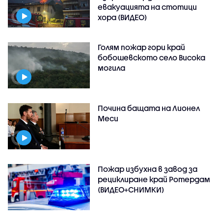
евакуацията на стотици
хора (ВИДЕО)
Голям пожар гори край
бобошевското село Висока
могила
Почина бащата на Лионел
Меси
Пожар избухна в завод за
рециклиране край Ротердам
(ВИДЕО+СНИМКИ)