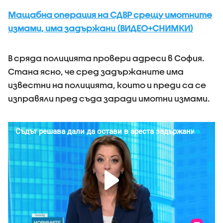
Мащабна операция на СДВР срещу имотните
измами, има задържани (ВИДЕО+СНИМКИ)
В сряда полицията провери адреси в София.
Стана ясно, че сред задържаните има
известни на полицията, които и преди са се
изправяли пред съда заради имотни измами.