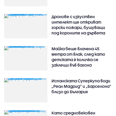
Дронове с изкуствен
интелект ще откриват
горски пожари, бушуващи
под короните на дървета
Майка беше влачена 45
метра от влак, след като
детската ѝ количка се
заклещи във вагона
Испанската Суперкупа води
„Реал Мадрид“ и „Барселона“
близо до България
Като средновековен