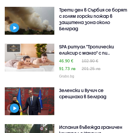
Трети ден в Сърбия се борят
с голям горски пожар в
защитена зона около
Белград
SPA ритуал "Тропически
еликсир с манго" с пи..
46.90 €
102.90 €
91.73 лв
201.25 лв
Grabo.bg
Зеленски и Вучич се
срещнаха в Белград
Испания въвежда граничен