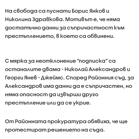
На свобода са пуснати Борис Янков и
Николина Здравкова. Мотивът е, че няма
достатъчно данни за съпричастност към
престъплението, в което са обвинени.
С мярка за неотклонение “подписка” са
останалите двама - Николай Александров и
Георги Янев - Джеймс. Според Районния съд, за
Александров има данни да е съпричастен, но
няма опасност да извърши друго
престъпление или да се укрие.
От Районната прокуратура обявиха, че ще
протестират решението на съда.