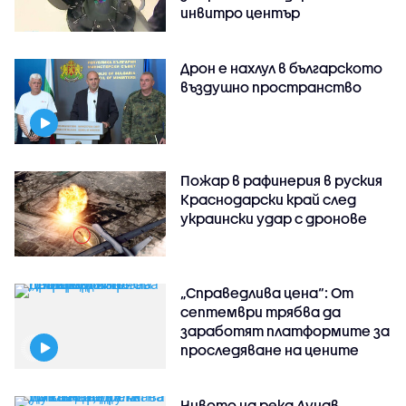
инвитро център
Дрон е нахлул в българското
въздушно пространство
Пожар в рафинерия в руския
Краснодарски край след
украински удар с дронове
„Справедлива цена“: От
септември трябва да
заработят платформите за
проследяване на цените
Нивото на река Дунав