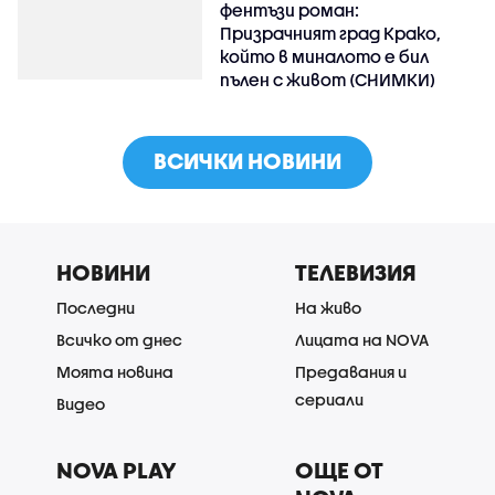
фентъзи роман:
Призрачният град Крако,
който в миналото е бил
пълен с живот (СНИМКИ)
ВСИЧКИ НОВИНИ
НОВИНИ
ТЕЛЕВИЗИЯ
Последни
На живо
Всичко от днес
Лицата на NOVA
Моята новина
Предавания и
сериали
Видео
NOVA PLAY
ОЩЕ ОТ