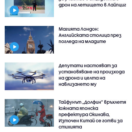
дрон на летището в Лайпциг
Магията Лондон:
Английската столица през
погледа на младите
Депутати настояват за
установяване на произхода
на дрона и целта на
навлизането му
Тайфунът „Долфин” връхлетя
южната японска
префектура Окинава,
Източен Китай се готви за
стихията