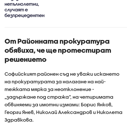
непълнолетни,
случаят е
безпрецедентен
От Районната прокуратура
обявиха, че ще протестират
решението
Софийският районен съд не уважи искането
на прокуратурата за налагане на най-
тежката мярка за неотклонение -
„задържане под стража”, на четиримата
обвиняеми за имотни измами: Борис Янков,
Георги Янев, Николай Александров и Николета
Здравкова.