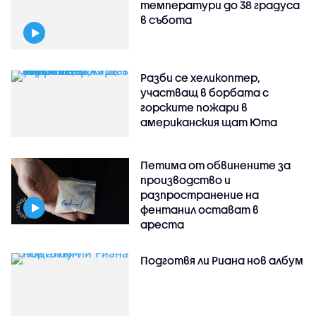
температури до 38 градуса
в събота
Разби се хеликоптер,
участващ в борбата с
горските пожари в
американския щат Юта
Петима от обвинените за
производство и
разпространение на
фентанил остават в
ареста
Подготвя ли Риана нов албум