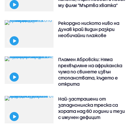
му филм "Мъртва хватка"
Рекордно ниското ниво на
Дунав край Видин разкри
необичайни плажове
Пламен Абровски: Няма
прехвърляне на африканска
чума по свинете извън
стопанствата, където е
открита
Най-застрашени от
западнонилска треска са
хората над 60 години и тези
с имунен дефицит