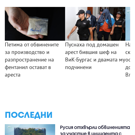
Петима от обвинените
Пуснаха под домашен
Над
за производство и
арест бившия шеф на
скъ
разпространение на
ВиК-Бургас и двамата му
ост
фентанил остават в
подчинени
дом
ареста
Вла
ПОСЛЕДНИ
Русия отхвърли обвиненията
за участие в инцидента с