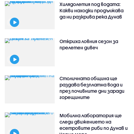
Хилядолетия под водата:
Какви находки продължава
да ни разкрива река Дунав
Откриха ловния сезон за
прелетен дивеч
Столичната община ще
раздава безплатна вода и
през почивните дни заради
горещините
Мобилна лаборатория ще
следи движението на
есетровите риби по Дунав и