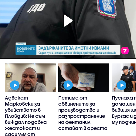
Адвокат
Петима от
Пуснаха 
Марковски за
обвинените за
домашен
убийството в
производство и
бившия ше
Пловдив: Не съм
разпространение
Бургас и
виждал подобна
на фентанил
му подчи
жестокост и
остават в ареста
садизъм от