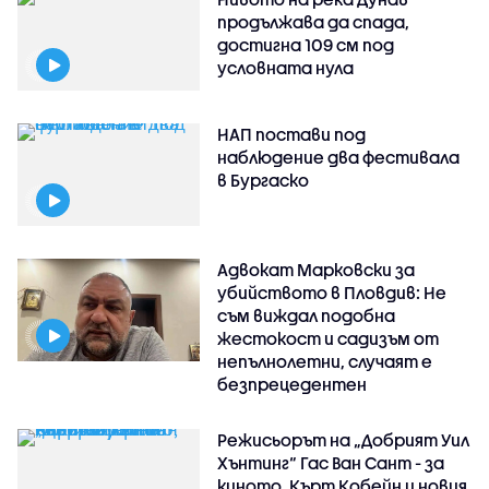
продължава да спада,
достигна 109 см под
условната нула
НАП постави под
наблюдение два фестивала
в Бургаско
Адвокат Марковски за
убийството в Пловдив: Не
съм виждал подобна
жестокост и садизъм от
непълнолетни, случаят е
безпрецедентен
Режисьорът на „Добрият Уил
Хънтинг“ Гас Ван Сант - за
киното, Кърт Кобейн и новия