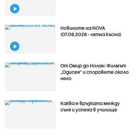
Новините на NOVA
(07.08.2026 - лятна късна)
От Омир до Нолан: Филмът
„Одисея” и споровете около
него
Каква е връзката между
съня и успеха в училище