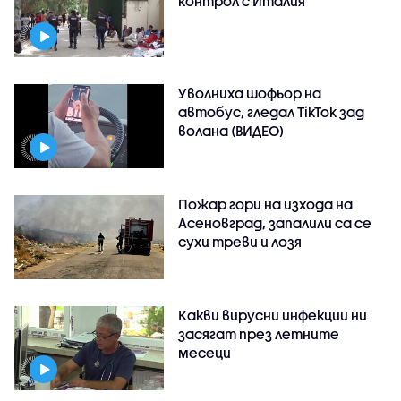
контрол с Италия
Уволниха шофьор на
автобус, гледал TikTok зад
волана (ВИДЕО)
Пожар гори на изхода на
Асеновград, запалили са се
сухи треви и лозя
Какви вирусни инфекции ни
засягат през летните
месеци