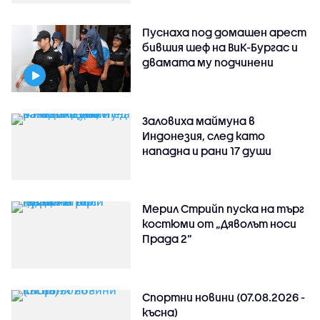
Пуснаха под домашен арест
бившия шеф на ВиК-Бургас и
двамата му подчинени
Заловиха маймуна в
Индонезия, след като
нападна и рани 17 души
Мерил Стрийп пуска на търг
костюми от „Дяволът носи
Прада 2“
Спортни новини (07.08.2026 -
късна)