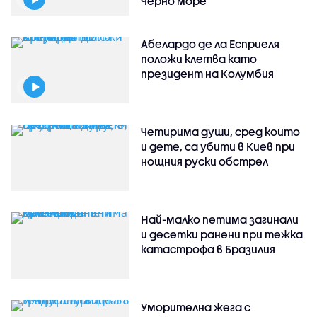
Черно море
Абелардо де ла Есприеля
положи клетва като
президент на Колумбия
Четирима души, сред които
и дете, са убити в Киев при
нощния руски обстрел
Най-малко петима загинали
и десетки ранени при тежка
катастрофа в Бразилия
Уморителна жега с