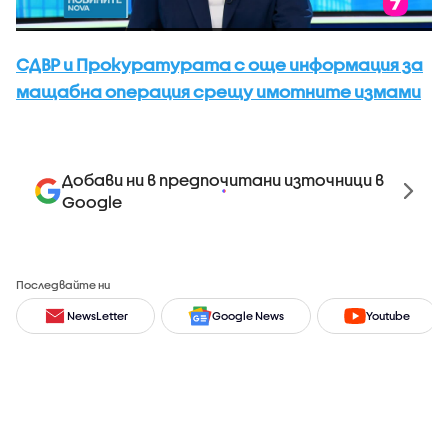
СДВР и Прокуратурата с още информация за
мащабна операция срещу имотните измами
Добави ни в предпочитани източници в
Google
Последвайте ни
NewsLetter
Google News
Youtube