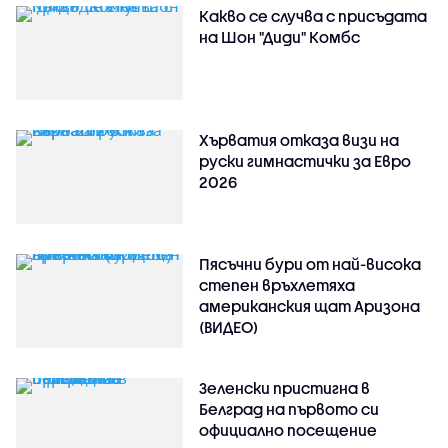
Какво се случва с присъдата
на Шон "Диди" Комбс
Хърватия отказа визи на
руски гимнастички за Евро
2026
Пясъчни бури от най-висока
степен връхлетяха
американския щат Аризона
(ВИДЕО)
Зеленски пристигна в
Белград на първото си
официално посещение