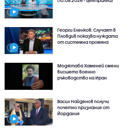
(10.08.2026 - централна)
Георги Еленков: Случаят в
Пловдив показва нуждата
от системна промяна
Моджтаба Хаменей смени
висшето военно
ръководство на Иран
Васил Найденов получи
почетно признание от
Йордания