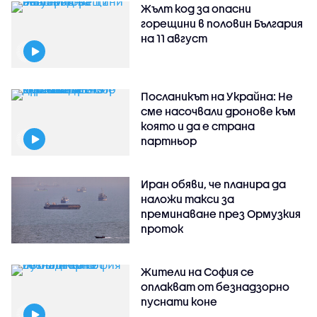
Жълт код за опасни
горещини в половин България
на 11 август
Посланикът на Украйна: Не
сме насочвали дронове към
която и да е страна
партньор
Иран обяви, че планира да
наложи такси за
преминаване през Ормузкия
проток
Жители на София се
оплакват от безнадзорно
пуснати коне