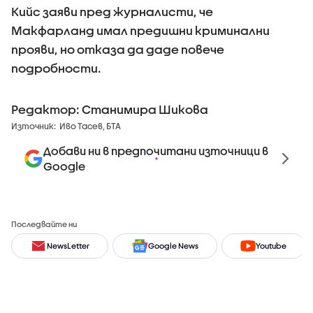
Кийс заяви пред журналисти, че
Макфарланд имал предишни криминални
прояви, но отказа да даде повече
подробности.
Редактор: Станимира Шикова
Източник:
Иво Тасев, БТА
Добави ни в предпочитани източници в
Google
Последвайте ни
NewsLetter
Google News
Youtube