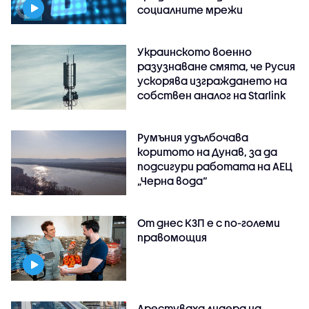
социалните мрежи
Украинското военно
разузнаване смята, че Русия
ускорява изграждането на
собствен аналог на Starlink
Румъния удълбочава
коритото на Дунав, за да
подсигури работата на АЕЦ
„Черна вода“
От днес КЗП е с по-големи
правомощия
Арестуваха лидера на