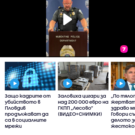
Защо кадрите от
Заловиха цигари за
„По тяло
убийството в
над 200 000 евро на
жертват
Пловдив
ГКПП „Лесово”
здраво м
продължават да
(ВИДЕО+СНИМКИ)
Говори с
са в социалните
делото з
мрежи
жесток
убийство