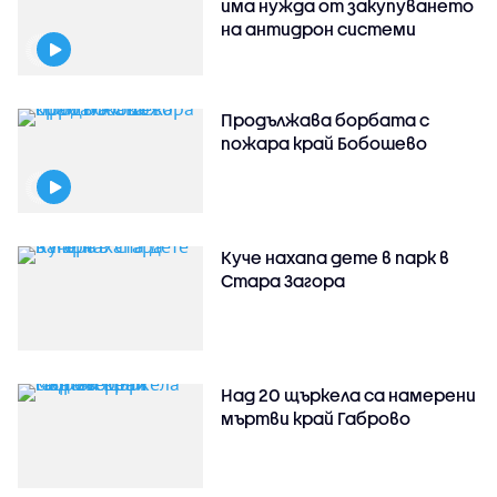
има нужда от закупуването
на антидрон системи
Продължава борбата с
пожара край Бобошево
Куче нахапа дете в парк в
Стара Загора
Над 20 щъркела са намерени
мъртви край Габрово