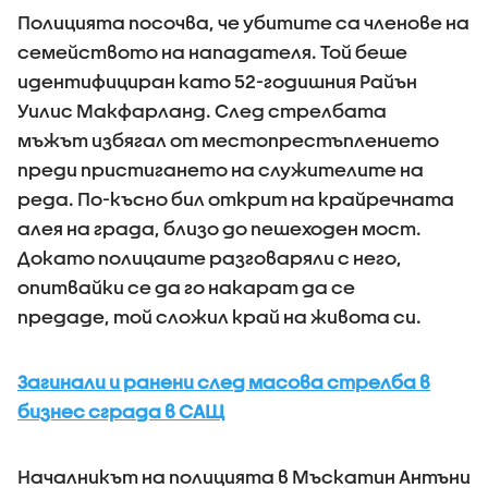
Полицията посочва, че убитите са членове на
семейството на нападателя. Той беше
идентифициран като 52-годишния Райън
Уилис Макфарланд. След стрелбата
мъжът избягал от местопрестъплението
преди пристигането на служителите на
реда. По-късно бил открит на крайречната
алея на града, близо до пешеходен мост.
Докато полицаите разговаряли с него,
опитвайки се да го накарат да се
предаде, той сложил край на живота си.
Загинали и ранени след масова стрелба в
бизнес сграда в САЩ
Началникът на полицията в Мъскатин Антъни