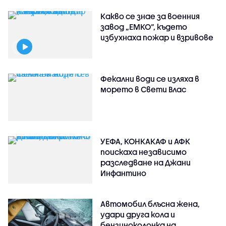
Какво се знае за военния
завод „ЕМКО“, където
избухнаха пожар и взривове
Фекални води се изляха в
морето в Свети Влас
УЕФА, КОНКАКАФ и АФК
поискаха независимо
разследване на Джани
Инфантино
Автомобил блъсна жена,
удари друга кола и
бензиноколонка на