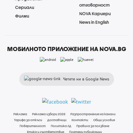
отговорност
Сериали
NOVA Кариери
Филми
News in English
МОБИЛНОТО ПРИЛОЖЕНИЕ НА NOVA.BG
Четете ни в Google News
Реклама
Реклама избори 2026
Разпространение на канали
Тарифа за откъси
Доставчици
Контакти
Общи условия
Поверителност
Политика ЛД
Правила за ползване
Етика и съответствие
Платени публикации