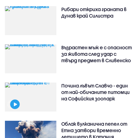
Рибари откриха граната в
Дунав край Силистра
Възрастен мъж е с опасност
за живота след удар с
твърд предмет в Сливенско
Почина лъвът Славчо - един
от най-обичаните питомци
на Софийския зоопарк
Облак вулканична пепел от
Етна затвори временно
летището в Катания