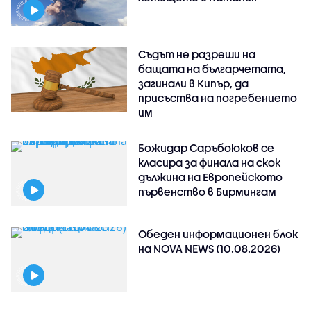
Съдът не разреши на
бащата на българчетата,
загинали в Кипър, да
присъства на погребението
им
Божидар Саръбоюков се
класира за финала на скок
дължина на Европейското
първенство в Бирмингам
Обеден информационен блок
на NOVA NEWS (10.08.2026)