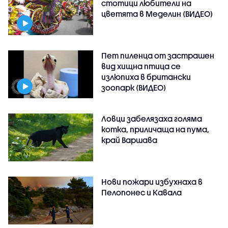
стотици любители на
цветята в Меделин (ВИДЕО)
Пет пиленца от застрашен
вид хищна птица се
излюпиха в британски
зоопарк (ВИДЕО)
Ловци забелязаха голяма
котка, приличаща на пума,
край Варшава
Нови пожари избухнаха в
Пелопонес и Кавала