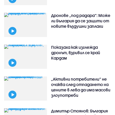
Дронове „под радара“: Може
ли България да се защити от
новите въздушни заплахи
Показаха как изглежда
дронът, взривил се край
Кардам
„Активни потребители“ не
очаква след отпадането на
цените в лева да има масови
злоупотреби
Димитър Стоянов: България