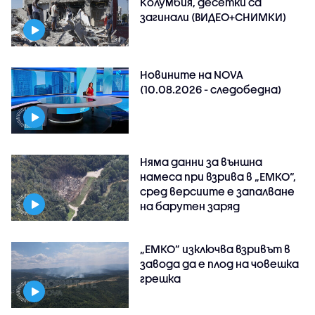
Колумбия, десетки са
загинали (ВИДЕО+СНИМКИ)
Новините на NOVA
(10.08.2026 - следобедна)
Няма данни за външна
намеса при взрива в „ЕМКО“,
сред версиите е запалване
на барутен заряд
„ЕМКО” изключва взривът в
завода да е плод на човешка
грешка