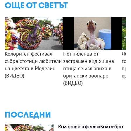
ОЩЕ ОТ СВЕТЪТ
Колоритен фестивал
Пет пиленца от
Лов
събра стотици любители
застрашен вид хищна
гол
на цветята в Меделин
птица се излюпиха в
при
(ВИДЕО)
британски зоопарк
кра
(ВИДЕО)
ПОСЛЕДНИ
Колоритен фестивал събра