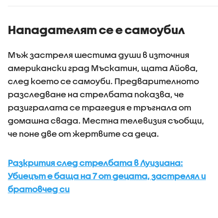
Нападателят се е самоубил
Мъж застреля шестима души в източния
американски град Мъскатин, щата Айова,
след което се самоуби. Предварителното
разследване на стрелбата показва, че
разигралата се трагедия е тръгнала от
домашна свада. Местна телевизия съобщи,
че поне две от жертвите са деца.
Разкрития след стрелбата в Луизиана:
Убиецът е баща на 7 от децата, застрелял и
братовчед си