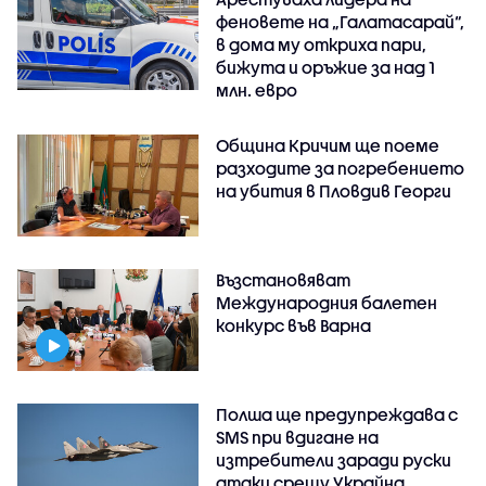
феновете на „Галатасарай“,
в дома му откриха пари,
бижута и оръжие за над 1
млн. евро
Община Кричим ще поеме
разходите за погребението
на убития в Пловдив Георги
Възстановяват
Международния балетен
конкурс във Варна
Полша ще предупреждава с
SMS при вдигане на
изтребители заради руски
атаки срещу Украйна