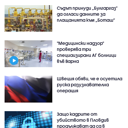
Съдът принуди „Булгаргаз“
да огласи данните за
плащанията към „Боташ“
"Медицински надзор"
проверява три
специаизирани АГ болници
във Варнa
Швеция обяви, че е осуетила
руска разузнавателна
операция
Защо кадрите от
убийството в Пловдив
продължават да са в