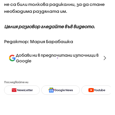
не са били толкова радикални, за да стане
необходима раздялата им.
Целия разговор гледайте във видеото.
Редактор: Мария Барабашка
Добави ни в предпочитани източници в
Google
Последвайте ни
NewsLetter
Google News
Youtube