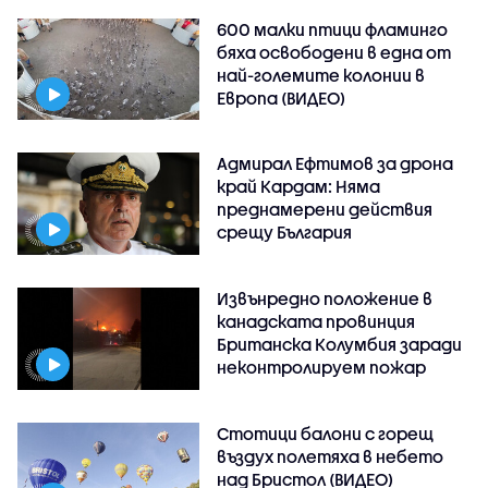
600 малки птици фламинго
бяха освободени в една от
най-големите колонии в
Европа (ВИДЕО)
Адмирал Ефтимов за дрона
край Кардам: Няма
преднамерени действия
срещу България
Извънредно положение в
канадската провинция
Британска Колумбия заради
неконтролируем пожар
Стотици балони с горещ
въздух полетяха в небето
над Бристол (ВИДЕО)