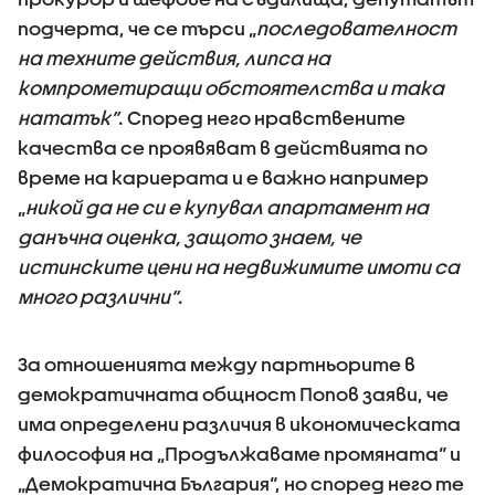
подчерта, че се търси „
последователност
на техните действия, липса на
компрометиращи обстоятелства и така
нататък”
. Според него нравствените
качества се проявяват в действията по
време на кариерата и е важно например
„
никой да не си е купувал апартамент на
данъчна оценка, защото знаем, че
истинските цени на недвижимите имоти са
много различни”
.
За отношенията между партньорите в
демократичната общност Попов заяви, че
има определени различия в икономическата
философия на „Продължаваме промяната“ и
„Демократична България“, но според него те