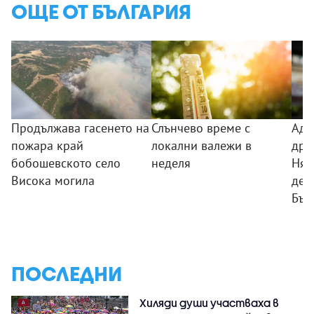
ОЩЕ ОТ БЪЛГАРИЯ
Продължава гасенето на
Слънчево време с
Адм
пожара край
локални валежи в
дро
бобошевското село
неделя
Ням
Висока могила
дей
Бъл
ПОСЛЕДНИ
Хиляди души участваха в