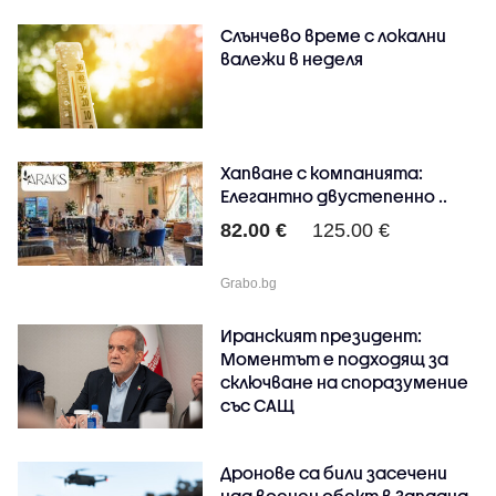
Слънчево време с локални
валежи в неделя
Хапване с компанията:
Елегантно двустепенно ..
82.00 €
125.00 €
Grabo.bg
Иранският президент:
Моментът е подходящ за
сключване на споразумение
със САЩ
Дронове са били засечени
над военен обект в Западна