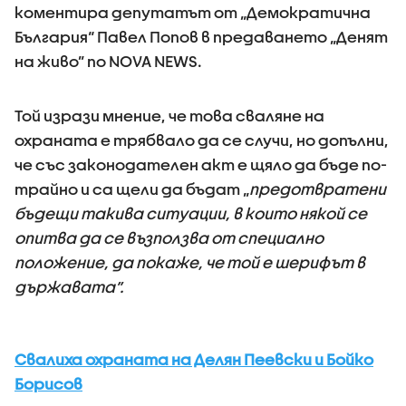
коментира депутатът от „Демократична
България“ Павел Попов в предаването „Денят
на живо” по NOVA NEWS.
Той изрази мнение, че това сваляне на
охраната е трябвало да се случи, но допълни,
че със законодателен акт е щяло да бъде по-
трайно и са щели да бъдат „
предотвратени
бъдещи такива ситуации, в които някой се
опитва да се възползва от специално
положение, да покаже, че той е шерифът в
държавата”.
Свалиха охраната на Делян Пеевски и Бойко
Борисов