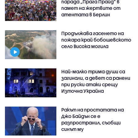
парада „Прага Прайд“ в
памет на жертвите от
атентата в Берлин
Продължава гасенето на
пожара край бобошевското
село Висока могила
Най-малко трима души са
загинали, а девет са ранени
при руски атаки срещу
Източна Украйна
Ракът на простатата на
Джо Байдън се е
разпространил, съобщи
синът му