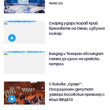
чичо си
Снаряд удари кораб край
бреговете на Оман, избухна
пожар
Багдад и Техеран обсъждат
схема за износ на иракски
петрол
С викове „Срам!“:
Опозиционен депутат
замери косовския премиер с
яйца (ВИДЕО)