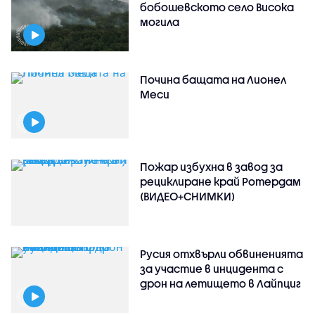
бобошевското село Висока
могила
Почина бащата на Лионел
Меси
Пожар избухна в завод за
рециклиране край Ротердам
(ВИДЕО+СНИМКИ)
Русия отхвърли обвиненията
за участие в инцидента с
дрон на летището в Лайпциг