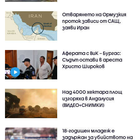
Отварянето на Ормузкия
проток зависи от САЩ,
заяви Иран
Аферата с ВиК – Бургас:
Съдът остави в ареста
Христо Широков
Над 4000 хектара площ
изгоряха в Андалусия
(ВИДЕО+СНИМКИ)
18-годишен младеж е
задържан за убийството на