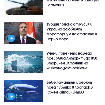
Германия
Турция поиска от Русия и
Украйна да обявят
мораториум на атаките в
Черно море
Учени: Топенето на леда
превръща Антарктида във
вторичен източник на
живачно замърсяване
Бебе ламантин с дебют
пред публика в зоопарк в
Южен Китай (ВИДЕО