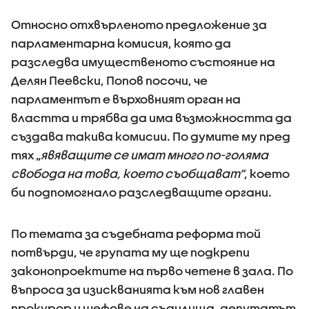
Относно отхвърленото предложение за
парламентарна комисия, която да
разследва имущественото състояние на
Делян Пеевски, Попов посочи, че
парламентът е върховният орган на
властта и трябва да има възможността да
създава такива комисии. По думите му пред
тях „
явяващите се имат много по-голяма
свобода на това, което съобщават”
, което
би подпомогнало разследващите органи.
По темата за съдебната реформа той
потвърди, че групата му ще подкрепи
законопроектите на първо четене в зала. По
въпроса за изискванията към нов главен
прокурор и шефове на съдилища, депутатът