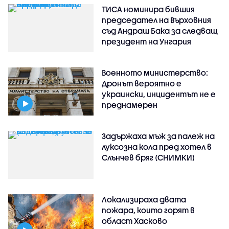
ТИСА номинира бившия
председател на Върховния
съд Андраш Бака за следващ
президент на Унгария
Военното министерство:
Дронът вероятно е
украински, инцидентът не е
преднамерен
Задържаха мъж за палеж на
луксозна кола пред хотел в
Слънчев бряг (СНИМКИ)
Локализираха двата
пожара, които горят в
област Хасково