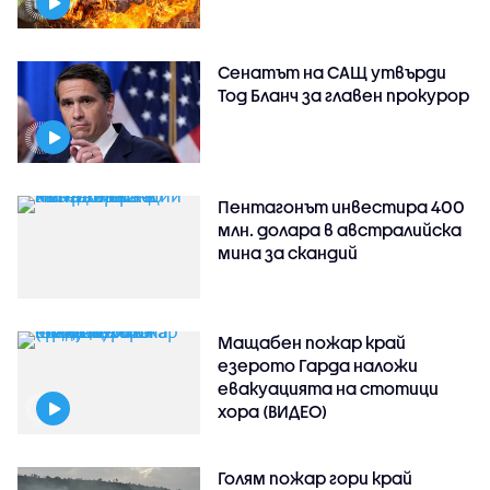
Сенатът на САЩ утвърди
Тод Бланч за главен прокурор
Пентагонът инвестира 400
млн. долара в австралийска
мина за скандий
Мащабен пожар край
езерото Гарда наложи
евакуацията на стотици
хора (ВИДЕО)
Голям пожар гори край