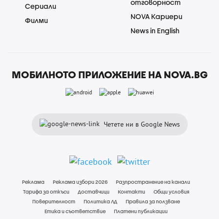
отговорност
Сериали
NOVA Кариери
Филми
News in English
МОБИЛНОТО ПРИЛОЖЕНИЕ НА NOVA.BG
Четете ни в Google News
Реклама
Реклама избори 2026
Разпространение на канали
Тарифа за откъси
Доставчици
Контакти
Общи условия
Поверителност
Политика ЛД
Правила за ползване
Етика и съответствие
Платени публикации