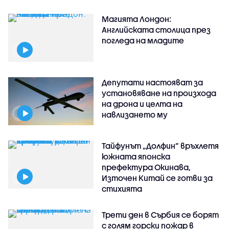
Магията Лондон:
Английската столица през
погледа на младите
Депутати настояват за
установяване на произхода
на дрона и целта на
навлизането му
Тайфунът „Долфин” връхлетя
южната японска
префектура Окинава,
Източен Китай се готви за
стихията
Трети ден в Сърбия се борят
с голям горски пожар в