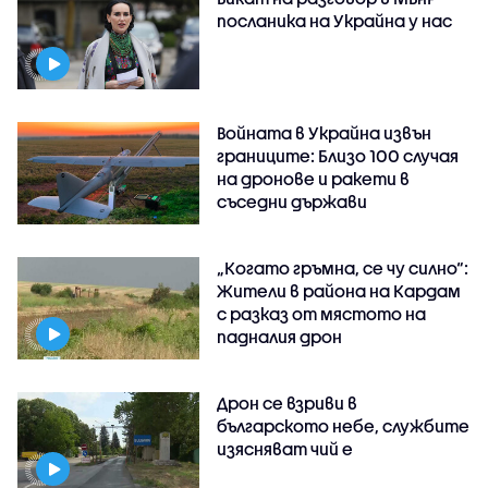
посланика на Украйна у нас
Войната в Украйна извън
границите: Близо 100 случая
на дронове и ракети в
съседни държави
„Когато гръмна, се чу силно“:
Жители в района на Кардам
с разказ от мястото на
падналия дрон
Дрон се взриви в
българското небе, службите
изясняват чий е