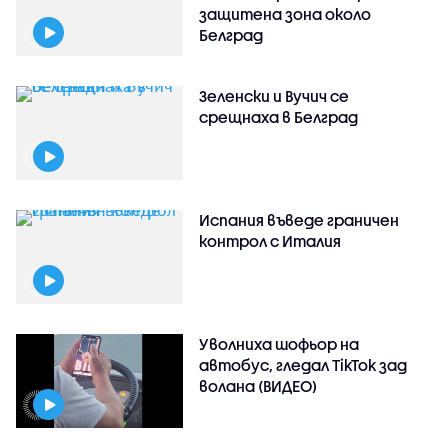
защитена зона около
Белград
Зеленски и Вучич се
срещнаха в Белград
Испания въведе граничен
контрол с Италия
Уволниха шофьор на
автобус, гледал TikTok зад
волана (ВИДЕО)