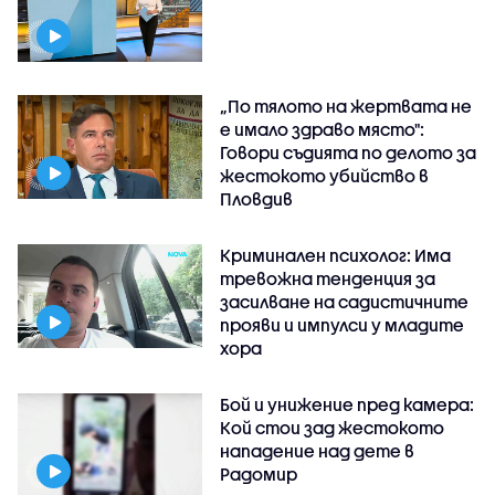
„По тялото на жертвата не
е имало здраво място":
Говори съдията по делото за
жестокото убийство в
Пловдив
Криминален психолог: Има
тревожна тенденция за
засилване на садистичните
прояви и импулси у младите
хора
Бой и унижение пред камера:
Кой стои зад жестокото
нападение над дете в
Радомир