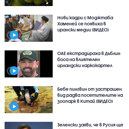
Нови кадри с Моджтаба
Хаменей се появиха в
ирански медии (ВИДЕО)
ОАЕ екстрадираха в Дъблин
боса на влиятелен
ирландски наркокартел
Бебе пингвин от застрашен
вид радва посетителите на
зоопарк в Китай (ВИДЕО)
Зеленски заяви, че в Русия ще