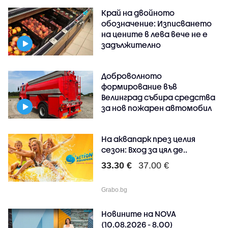
Край на двойното
обозначение: Изписването
на цените в лева вече не е
задължително
Доброволното
формирование във
Велинград събира средства
за нов пожарен автомобил
На аквапарк през целия
сезон: Вход за цял де..
33.30 €
37.00 €
Grabo.bg
Новините на NOVA
(10.08.2026 - 8.00)