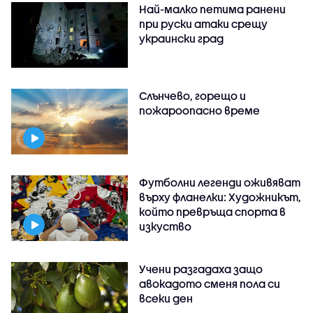
Най-малко петима ранени
при руски атаки срещу
украински град
Слънчево, горещо и
пожароопасно време
Футболни легенди оживяват
върху фланелки: Художникът,
който превръща спорта в
изкуство
Учени разгадаха защо
авокадото сменя пола си
всеки ден