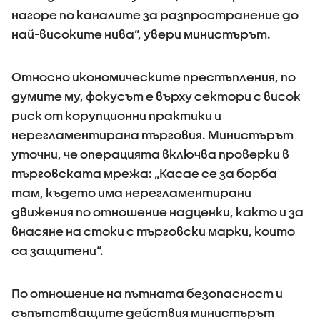
нагоре по каналите за разпространение до
най-високите нива“, увери министърът.
Относно икономическите престъпления, по
думите му, фокусът е върху сектори с висок
риск от корупционни практики и
нерегламентирана търговия. Министърът
уточни, че операцията включва проверки в
търговската мрежа: „Касае се за борба
там, където има нерегламентирани
движения по отношение надценки, както и за
внасяне на стоки с търговски марки, които
са защитени“.
По отношение на пътната безопасност и
съпътстващите действия министърът