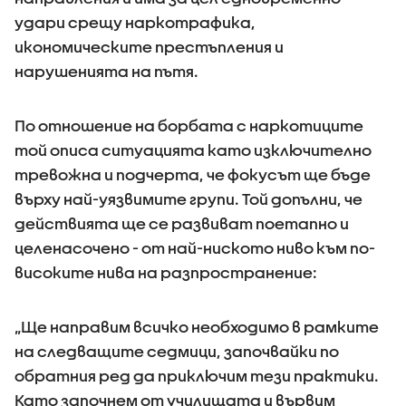
удари срещу наркотрафика,
икономическите престъпления и
нарушенията на пътя.
По отношение на борбата с наркотиците
той описа ситуацията като изключително
тревожна и подчерта, че фокусът ще бъде
върху най-уязвимите групи. Той допълни, че
действията ще се развиват поетапно и
целенасочено - от най-ниското ниво към по-
високите нива на разпространение:
„Ще направим всичко необходимо в рамките
на следващите седмици, започвайки по
обратния ред да приключим тези практики.
Като започнем от училищата и вървим