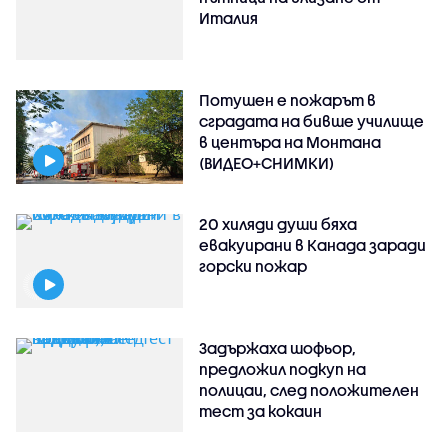
Италия
Потушен е пожарът в
сградата на бивше училище
в центъра на Монтана
(ВИДЕО+СНИМКИ)
20 хиляди души бяха
евакуирани в Канада заради
горски пожар
Задържаха шофьор,
предложил подкуп на
полицаи, след положителен
тест за кокаин