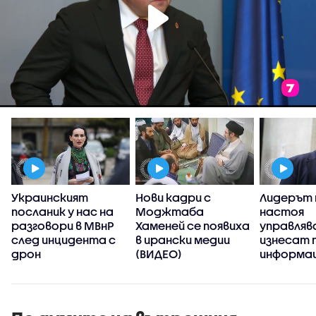
Украинският
Нови кадри с
Лидерът 
посланик у нас на
Моджтаба
настоя
разговори в МВнР
Хаменей се появиха
управляв
и
след инцидента с
в ирански медии
изнесат 
дрон
(ВИДЕО)
информац
случая с 
Кардам