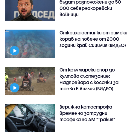
бъдат разположени до 50
000 севернокорейски
войници
Откриха останки от римски
кораб на повече от 2000
години край Сицилия (ВИДЕО)
От кръчмарски спор до
култово състезание:
Надпревара с косачки за
трева в Англия (ВИДЕО)
Верижна катастрофа
временно затрудни
трафика на АМ "Тракия"