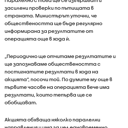
Паралелно с това ще се извършват и
засилени проверки по пътищата в
страната. Министърът уточни, че
обществеността ще бъде регулярно
информирана за резултатите от
операцията още в хода ѝ.
„Периодично ще отчитаме резултатите и
ще запознаваме обществеността с
постигнатите резултати в хода на
акцията“, посочи той. По думите му още в
първите часове на операцията вече има
резултати, които тепърва ще се
обобщават.
Акцията обхваща няколко паралелни
направления и има за цел едновременно