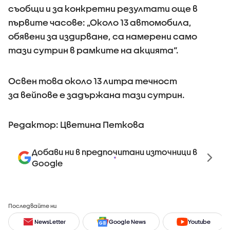
съобщи и за конкретни резултати още в
първите часове: „Около 13 автомобила,
обявени за издирване, са намерени само
тази сутрин в рамките на акцията“.
Освен това около 13 литра течност
за вейпове е задържана тази сутрин.
Редактор: Цветина Петкова
Добави ни в предпочитани източници в
Google
Последвайте ни
NewsLetter
Google News
Youtube