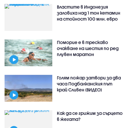
Властите в Индонезия
заловиха над 1 тон кетамин
на стойност 100 млн. евро
Поморие е в трескаво
очакване на шестия по ред
плувен маратон
Голям пожар затвори за два
часа Подбалканския път
край Сливен (ВИДЕО)
Как да се грижим за сърцето
в жегата?