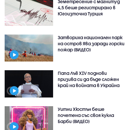
Земетресение с магнитуд
4,5 беше регистрирано в
Югоизточна Турция
Затвориха национален парк
на остров Ява заради горски
пожар (ВИДЕО)
Папа Лъв XIV поднови
призива си да бъде сложен
край на войната в Украйна
Уитни Хюстън беше
почетена със своя кукла
Барби (ВИДЕО)