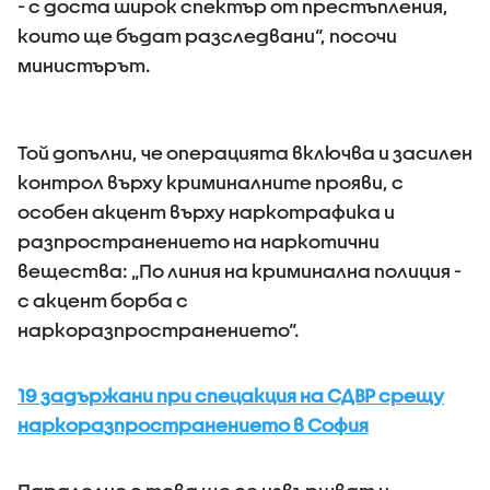
- с доста широк спектър от престъпления,
които ще бъдат разследвани“, посочи
министърът.
Той допълни, че операцията включва и засилен
контрол върху криминалните прояви, с
особен акцент върху наркотрафика и
разпространението на наркотични
вещества: „По линия на криминална полиция -
с акцент борба с
наркоразпространението“.
19 задържани при спецакция на СДВР срещу
наркоразпространението в София