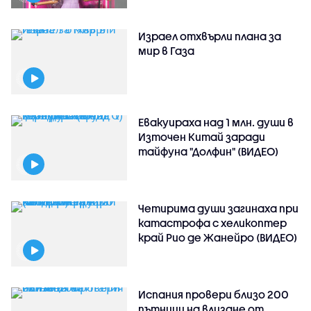
Израел отхвърли плана за
мир в Газа
Евакуираха над 1 млн. души в
Източен Китай заради
тайфуна "Долфин" (ВИДЕО)
Четирима души загинаха при
катастрофа с хеликоптер
край Рио де Жанейро (ВИДЕО)
Испания провери близо 200
пътници на влизане от