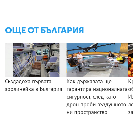
ОЩЕ ОТ БЪЛГАРИЯ
Създадоха първата
Как държавата ще
Кра
зоолинейка в България
гарантира националната
обо
сигурност, след като
Изп
дрон проби въздушното
лев
ни пространство
зад