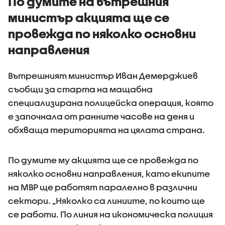
По думите на вътрешния
министър акцията ще се
провежда по няколко основни
направления
Вътрешният министър Иван Демерджиев
съобщи за старта на мащабна
специализирана полицейска операция, която
е започнала от ранните часове на деня и
обхваща територията на цялата страна.
По думите му акцията ще се провежда по
няколко основни направления, като екипите
на МВР ще работят паралелно в различни
сектори. „Няколко са линиите, по които ще
се работи. По линия на икономическа полиция