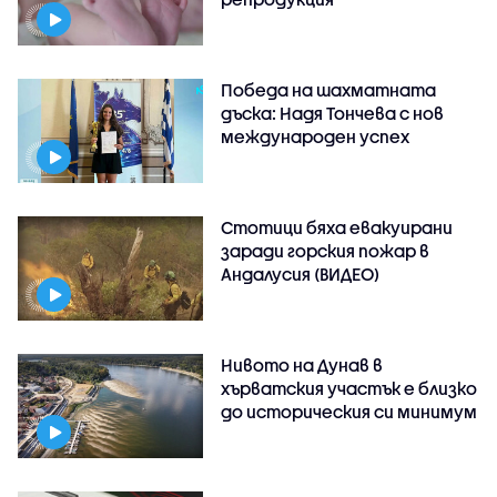
Победа на шахматната
дъска: Надя Тончева с нов
международен успех
Стотици бяха евакуирани
заради горския пожар в
Андалусия (ВИДЕО)
Нивото на Дунав в
хърватския участък е близко
до историческия си минимум