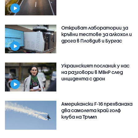
Откриват лаборатории за
кръвни тестове за алкохол и
дрога в Пловдив и Бургас
Украинският посланик у нас
на разговори в МВнР след
инцидента с дрон
Американски F-16 прехванаха
два самолета край голф
клуба на Тръмп