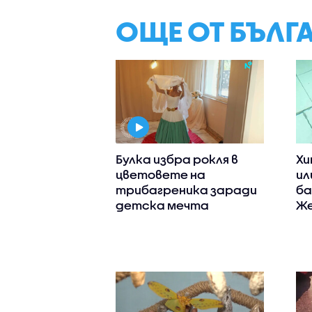
ОЩЕ ОТ БЪЛГ
Булка избра рокля в
Хи
цветовете на
ил
трибагреника заради
ба
детска мечта
Же