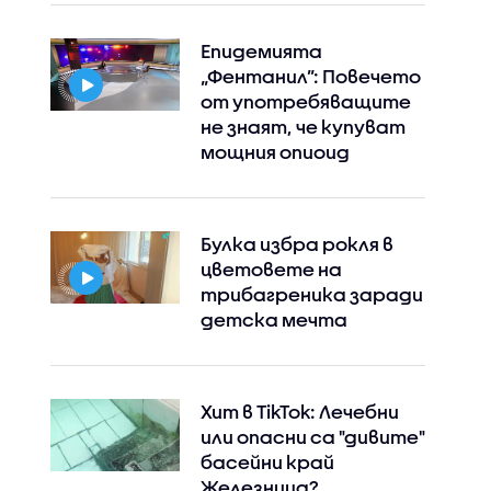
Епидемията
„Фентанил”: Повечето
от употребяващите
не знаят, че купуват
мощния опиоид
Булка избра рокля в
цветовете на
трибагреника заради
детска мечта
Хит в TikTok: Лечебни
или опасни са "дивите"
басейни край
Instagram
Facebook
Железница?