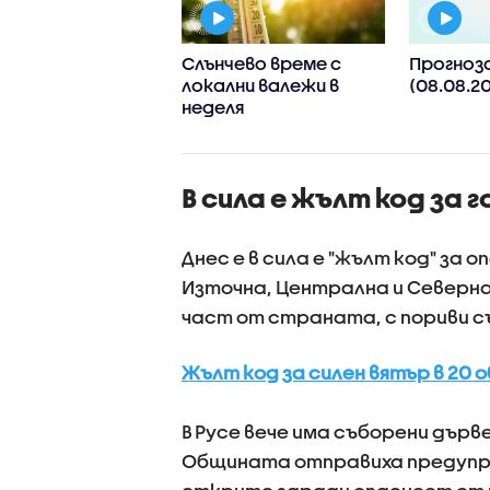
рага на нови
Слънчево време с
Прогноз
пературни
локални валежи в
(08.08.2
рди - топлата
неделя
а у нас
дължава
В сила е жълт код за
Днес е в сила е "жълт код" за 
Източна, Централна и Северна 
част от страната, с пориви с
Жълт код за силен вятър в 20
В Русе вече има съборени дърв
Общината отправиха предупр