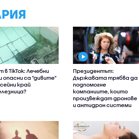
АРИЯ
т в TikTok: Лечебни
Президентът:
и опасни са "дивите"
Държавата трябва да
сейни край
подпомогне
лезница?
компаниите, които
произвеждат дронове
и антидрон системи