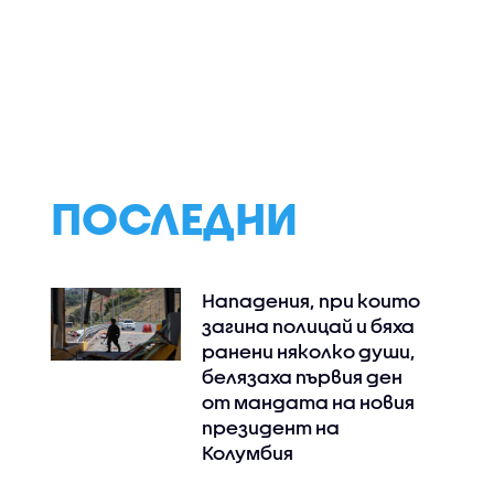
 времето
Жега и летни бури
Прогноза за вр
през уикенда, жълт и
(07.08.2026 - обе
)
оранжев код в цяла
България
ПОСЛЕДНИ
Нападения, при които
загина полицай и бяха
ранени няколко души,
белязаха първия ден
от мандата на новия
президент на
Колумбия