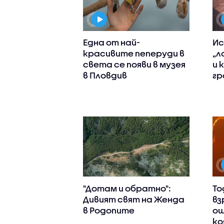
Една от най-
Ис
красивите пеперуди в
„л
света се появи в музея
и 
в Пловдив
гр
"Дотам и обратно":
То
Дивият свят на Женда
вз
в Родопите
ощ
ко