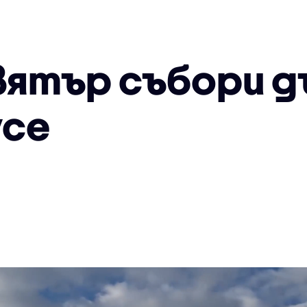
вятър събори д
усе