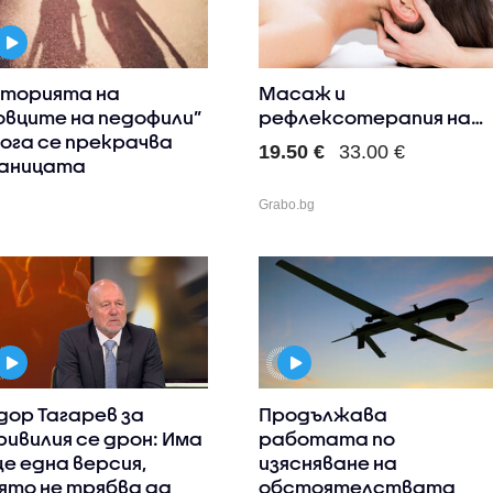
торията на
Масаж и
овците на педофили”
рефлексотерапия на
кога се прекрачва
стъпала с вулкани..
19.50 €
33.00 €
аницата
Grabo.bg
дор Тагарев за
Продължава
ривилия се дрон: Има
работата по
е една версия,
изясняване на
ято не трябва да
обстоятелствата