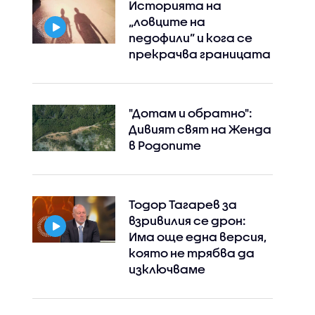
Историята на
„ловците на
педофили” и кога се
прекрачва границата
"Дотам и обратно":
Дивият свят на Женда
в Родопите
Тодор Тагарев за
взривилия се дрон:
Има още една версия,
която не трябва да
изключваме