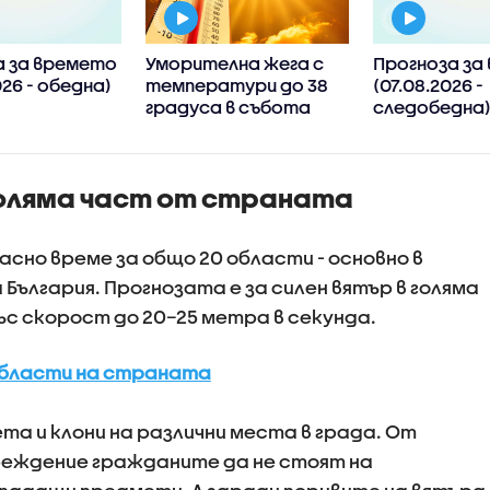
а за времето
Уморителна жега с
Прогноза за
026 - обедна)
температури до 38
(07.08.2026 -
градуса в събота
следобедна
 голяма част от страната
опасно време за общо 20 области - основно в
България. Прогнозата е за силен вятър в голяма
ъс скорост до 20–25 метра в секунда.
 области на страната
ета и клони на различни места в града. От
еждение гражданите да не стоят на