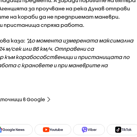
падащи предмети. А заради поривите на вятъра
 Агенцията за проучване на река Дунав отправи
те на кораби да не предприемат маневри.
ки пристанища спряха работа.
ва каза:
"До момента измерената максимална
24 м/сек или 86 км/ч. Отправени са
ър към корабособственици и пристанищата по
абота с крановете и при маневрите на
зточници в Google
Google News
Youtube
Viber
TikTok