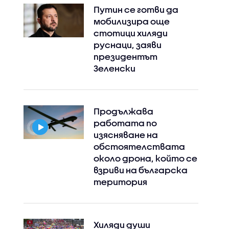
Путин се готви да
мобилизира още
стотици хиляди
руснаци, заяви
президентът
Зеленски
Продължава
работата по
изясняване на
обстоятелствата
около дрона, който се
взриви на българска
територия
Хиляди души