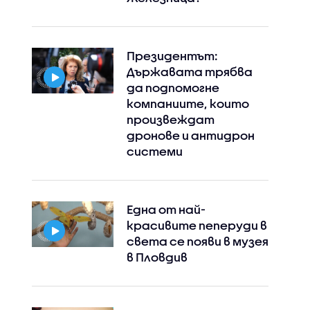
Президентът:
Държавата трябва
да подпомогне
компаниите, които
произвеждат
дронове и антидрон
системи
Една от най-
красивите пеперуди в
света се появи в музея
в Пловдив