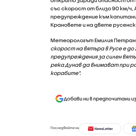
открито заради опасност от 
със скорост от близо 90 км/ч,
предупреждение към капитани
Крановете и на двете русенс
Метеорологът Емилия Петрано
скорост на вятъра в Русе е до 
предупреждения за силен вят
река Дунав да внимават при р
корабите".
Добави ни в предпочитани и
Последвайте ни
NewsLetter