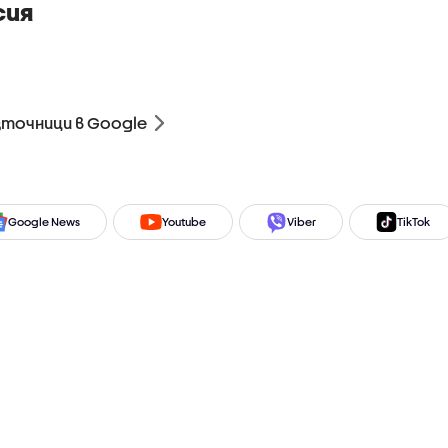
сия
зточници в Google
Google News
Youtube
Viber
TikTok