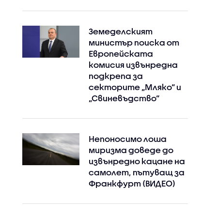
Земеделският
министър поиска от
Европейската
комисия извънредна
подкрепа за
секторите „Мляко“ и
„Свиневъдство“
Непоносимо лоша
миризма доведе до
извънредно кацане на
самолет, пътуващ за
Франкфурт (ВИДЕО)