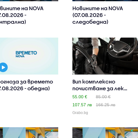
вините на NOVA
Новините на NOVA
7.08.2026 -
(07.08.2026 -
нтрална)
следобедна)
огноза за времето
Вип комплексно
7.08.2026 - обедна)
почистване за лек
автомобил
55.00 €
85.00 €
107.57 лв
166.25 лв
Grabo.bg