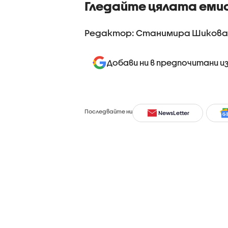
Гледайте цялата еми
Редактор: Станимира Шикова
Добави ни в предпочитани и
Последвайте ни
NewsLetter