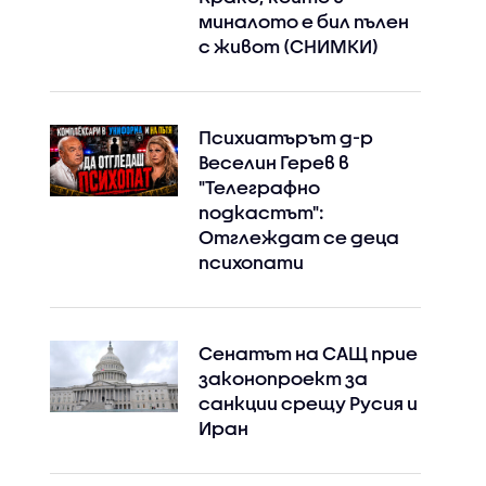
миналото е бил пълен
с живот (СНИМКИ)
Психиатърът д-р
Веселин Герев в
"Телеграфно
подкастът":
Отглеждат се деца
психопати
Сенатът на САЩ прие
законопроект за
санкции срещу Русия и
Иран