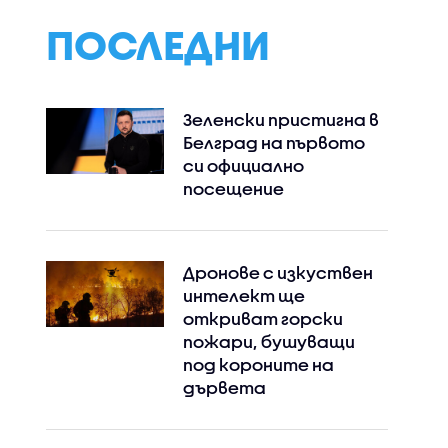
ПОСЛЕДНИ
Зеленски пристигна в
Белград на първото
си официално
посещение
Instagram
Facebook
Дронове с изкуствен
интелект ще
откриват горски
пожари, бушуващи
под короните на
дървета