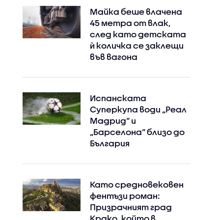
Майка беше влачена
45 метра от влак,
след като детската
ѝ количка се заклещи
във вагона
Испанската
Суперкупа води „Реал
Мадрид“ и
„Барселона“ близо до
България
Като средновековен
фентъзи роман:
Призрачният град
Крако, който в