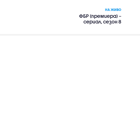
НА ЖИВО
ФБР (премиера) –
сериал, сезон 8