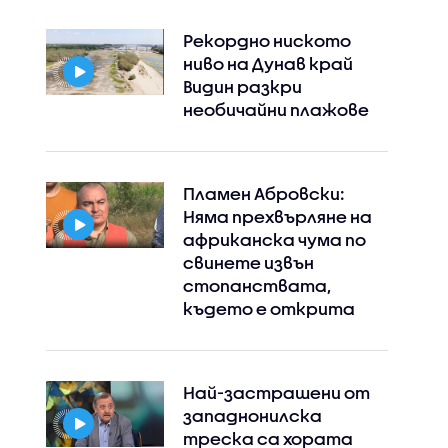
Рекордно ниското
ниво на Дунав край
Видин разкри
необичайни плажове
Пламен Абровски:
Няма прехвърляне на
африканска чума по
свинете извън
стопанствата,
където е открита
Най-застрашени от
западнонилска
треска са хората