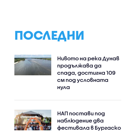
мов в
не"
 на
ПОСЛЕДНИ
Нивото на река Дунав
продължава да
спада, достигна 109
см под условната
нула
НАП постави под
наблюдение два
фестивала в Бургаско