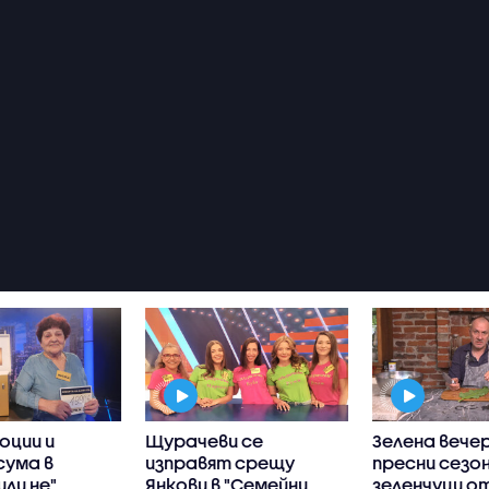
оции и
Щурачеви се
Зелена вечер
сума в
изправят срещу
пресни сезо
или не"
Янкови в "Семейни
зеленчуци о