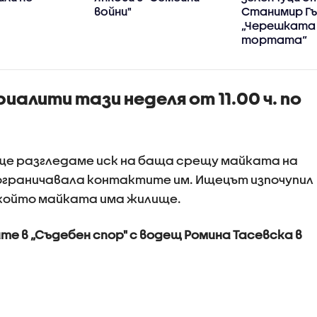
войни"
Станимир Гъ
„Черешката
тортата“
алити тази неделя от 11.00 ч. по
 ще разгледаме иск на баща срещу майката на
ограничавала контактите им. Ищецът изпочупил
 който майката има жилище.
е в „Съдебен спор" с водещ Ромина Тасевска в