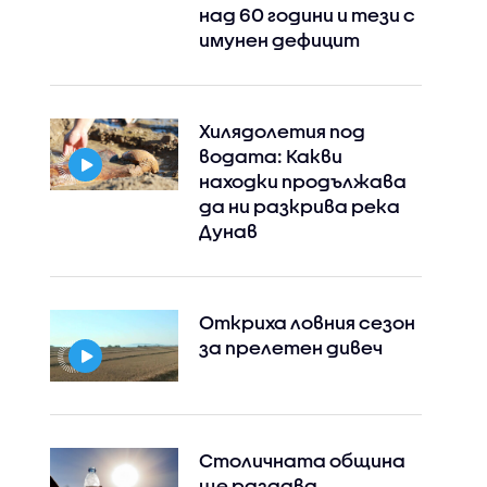
над 60 години и тези с
имунен дефицит
Хилядолетия под
водата: Какви
находки продължава
да ни разкрива река
Дунав
Откриха ловния сезон
за прелетен дивеч
Столичната община
ще раздава