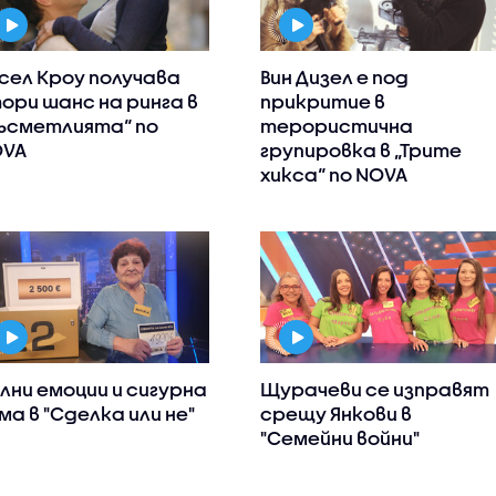
сел Кроу получава
Вин Дизел е под
ори шанс на ринга в
прикритие в
ъсметлията“ по
терористична
OVA
групировка в „Трите
хикса“ по NOVA
лни емоции и сигурна
Щурачеви се изправят
ма в "Сделка или не"
срещу Янкови в
"Семейни войни"