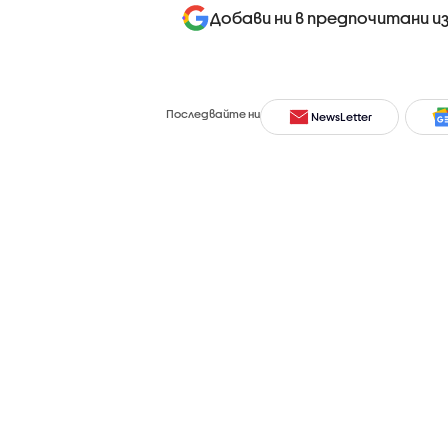
Добави ни в предпочитани и
Последвайте ни
NewsLetter