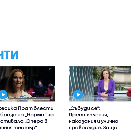
НТИ
есика Прат блести
„Събуди се“:
образа на „Норма“ на
Престъпления,
стивала „Опера в
наказания и улично
тния театър”
правосъдие. Защо