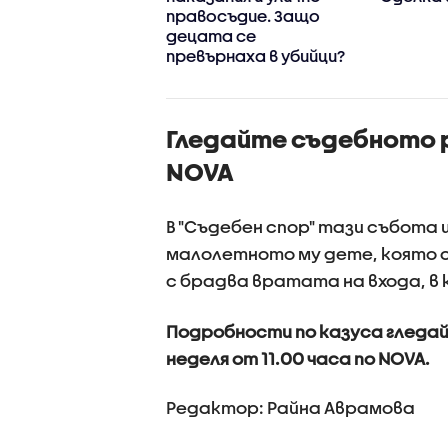
ерешката на
правосъдие. Защо
тата“
децата се
превърнаха в убийци?
Гледайте съдебното ри
NOVA
В "Съдебен спор" тази събота
малолетното му дете, която 
с брадва вратата на входа, в
Подробности по казуса гледайт
неделя от 11.00 часа по NOVA.
Редактор: Райна Аврамова