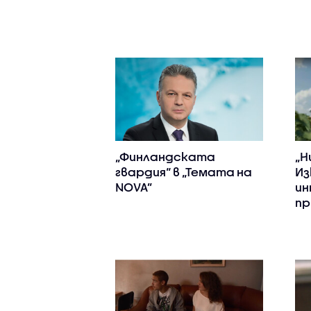
„Финландската
„Н
гвардия“ в „Темата на
Из
NOVA”
ин
пр