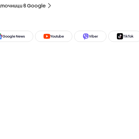
зточници в Google
Google News
Youtube
Viber
TikTok