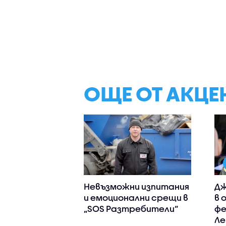
ОЩЕ ОТ АКЦЕ
Невъзможни изпитания
Дж
и емоционални срещи в
в 
„SOS Разтребители“
фе
Ле