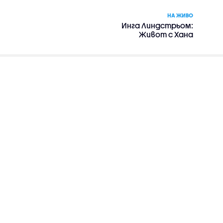
НА ЖИВО
Инга Линдстрьом:
Живот с Хана