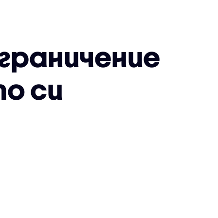
ограничение
о си