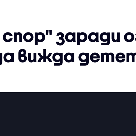
 спор" заради 
да вижда детет