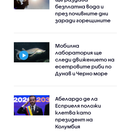
безплатна вода и
през почивните дни
заради горещините
Мобилна
лаборатория ще
следи движението на
есетровите риби по
Дунав и Черно море
Абелардо де ла
Есприеля положи
клетва като
президент на
Колумбия