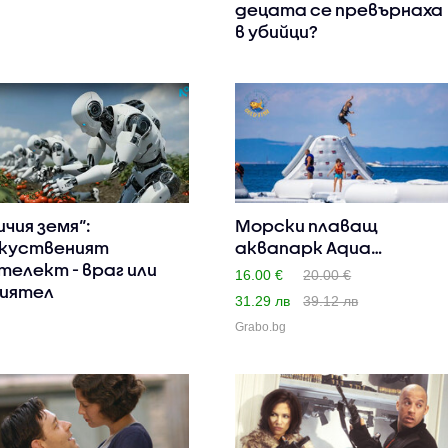
децата се превърнаха
в убийци?
ичия земя“:
Морски плаващ
куственият
аквапарк Aqua
телект - враг или
Adventure Gold F..
16.00 €
20.00 €
иятел
31.29 лв
39.12 лв
Grabo.bg