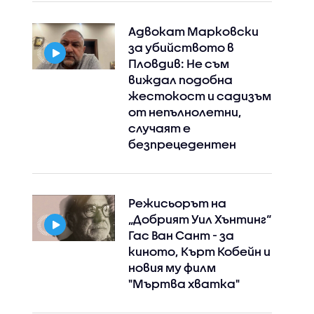
Адвокат Марковски
за убийството в
Пловдив: Не съм
виждал подобна
Instagram
Facebook
жестокост и садизъм
от непълнолетни,
случаят е
безпрецедентен
Режисьорът на
„Добрият Уил Хънтинг“
Гас Ван Сант - за
киното, Кърт Кобейн и
новия му филм
"Мъртва хватка"