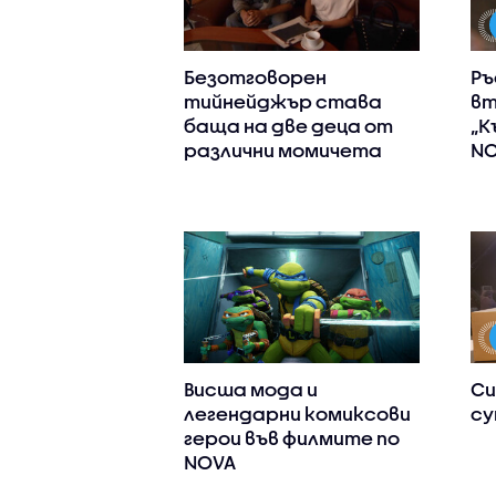
Безотговорен
Ръ
тийнейджър става
вт
баща на две деца от
„К
различни момичета
N
Висша мода и
Си
легендарни комиксови
су
герои във филмите по
NOVA