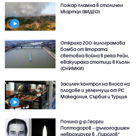
Пожар пламна в столичен
квартал (ВИДЕО)
Откриха 200-килограмова
бомба от Втората
световна война в река Рейн,
евакуираха стотици в Кьолн
(СНИМКИ)
Засилен контрол на вноса на
плодове и зеленчуци от РС
Македония, Сърбия и Турция
Почина д-р Георги
Поптодоров – дългогодишен
неврохирург в „Пирогов“