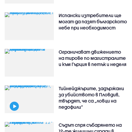
Испански изтребители ще
могат да пазят българското
небе при необходимост
Ограничават движението
на тирове по магистралите
и към Гърция в петък и неделя
Тийнейджърите, задържани
за убийството в Пловдив,
твърдят, че са „ловци на
педофили”
Съдът спря събарянето на
12-те жилищни сгради в