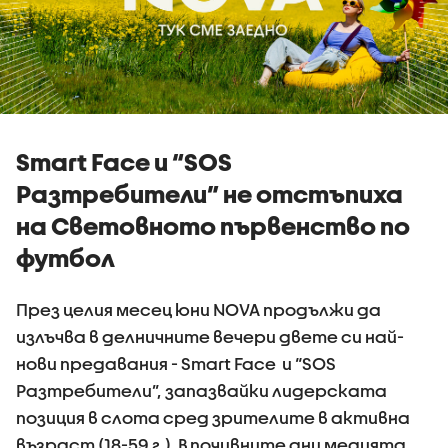
Smart Face и “SOS
Разтребители” не отстъпиха
на Световното първенство по
футбол
През целия месец юни NOVA продължи да
излъчва в делничните вечери двете си най-
нови предавания - Smart Face и “SOS
Разтребители”, запазвайки лидерската
позиция в слота сред зрителите в активна
възраст (18-59 г.). В почивните дни медията