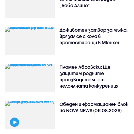
„Баба Алино“
Доживотен затвор за мъжа,
врязал се с кола в
протестиращи в Мюнхен
Пламен Абровски: Ще
защитим родните
производители от
нелоялната конкуренция
Обеден информационен блок
на NOVA NEWS (06.08.2026)