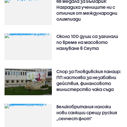
68 медала за България:
Наградиха учениците ни с
отличия от международни
олимпиади
Около 100 души са загинали
по време на масовото
нахлуване в Сеута
Спор за Пловдивския панаир:
ПП настоява за незабавни
действия, финансовото
министерство чака съда
Великобритания наложи
нови санкции срещу руския
„сенчест флот“