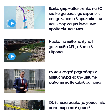
Всяка държава членка на ЕС
може да реши да ограничи
споделянето в приложения
на информация къде има
проверки на пътя
Ниското ниво на Дунав
заплашва АЕЦ-овете в
Европа
Румен Радев разговаря с
министъра на външните
работи на Великобритания
Обвиниха майка за убийство
на четирите ѝ деца в