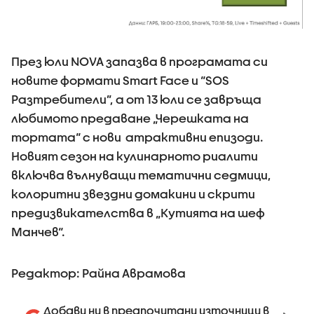
През юли NOVA запазва в програмата си
новите формати Smart Face и “SOS
Разтребители”, а от 13 юли се завръща
любимото предаване „Черешката на
тортата“ с нови атрактивни епизоди.
Новият сезон на кулинарното риалити
включва вълнуващи тематични седмици,
колоритни звездни домакини и скрити
предизвикателства в „Кутията на шеф
Манчев“.
Редактор: Райна Аврамова
Добави ни в предпочитани източници в