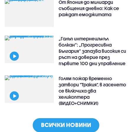
От Япония до милиарди
съобщения дневно: Как се
раждат емоджитата
„Галъп интернешънъл
болкан“: „Прогресивна
България“ запазва високия си
ръст на доверие през
първите 100 дни управление
Голям пожар временно
затвори "Тракия", в гасенето
се включиха два
хеликоптера
(ВИДЕО+СНИМКИ)
ВСИЧКИ НОВИНИ