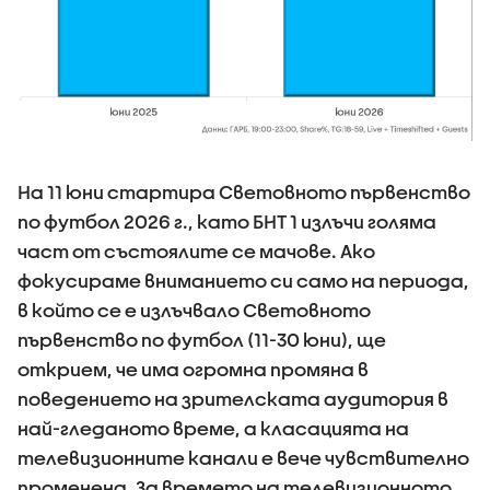
На 11 юни стартира Световното първенство
по футбол 2026 г., като БНТ 1 излъчи голяма
част от състоялите се мачове. Ако
фокусираме вниманието си само на периода,
в който се е излъчвало Световното
първенство по футбол (11-30 юни), ще
открием, че има огромна промяна в
поведението на зрителската аудитория в
най-гледаното време, а класацията на
телевизионните канали е вече чувствително
променена. За времето на телевизионното