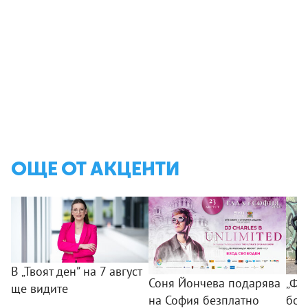
ОЩЕ ОТ АКЦЕНТИ
В „Твоят ден” на 7 август
Соня Йончева подарява
„ФБ
ще видите
на София безплатно
бом