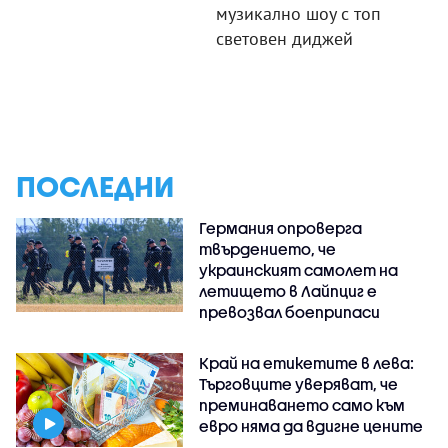
музикално шоу с топ
световен диджей
ПОСЛЕДНИ
Германия опроверга
твърдението, че
украинският самолет на
летището в Лайпциг е
превозвал боеприпаси
Край на етикетите в лева:
Търговците уверяват, че
преминаването само към
евро няма да вдигне цените