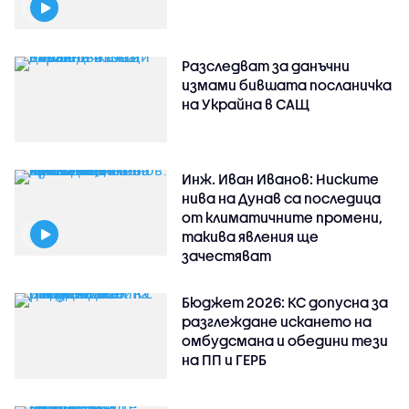
Разследват за данъчни
измами бившата посланичка
на Украйна в САЩ
Инж. Иван Иванов: Ниските
нива на Дунав са последица
от климатичните промени,
такива явления ще
зачестяват
Бюджет 2026: КС допусна за
разглеждане искането на
омбудсмана и обедини тези
на ПП и ГЕРБ