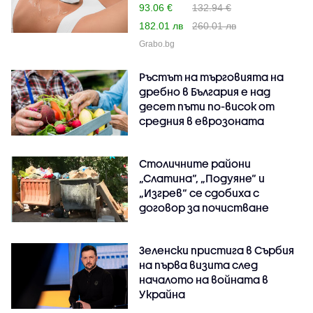
93.06 €
132.94 €
182.01 лв
260.01 лв
Grabo.bg
Ръстът на търговията на
дребно в България е над
десет пъти по-висок от
средния в еврозоната
Столичните райони
„Слатина“, „Подуяне“ и
„Изгрев“ се сдобиха с
договор за почистване
Зеленски пристига в Сърбия
на първа визита след
началото на войната в
Украйна