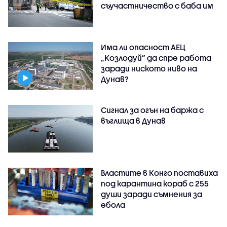
съучастничество с баба им
Има ли опасност АЕЦ
„Козлодуй” да спре работа
заради ниското ниво на
Дунав?
Сигнал за огън на баржа с
въглища в Дунав
Властите в Конго поставиха
под карантина кораб с 255
души заради съмнения за
ебола