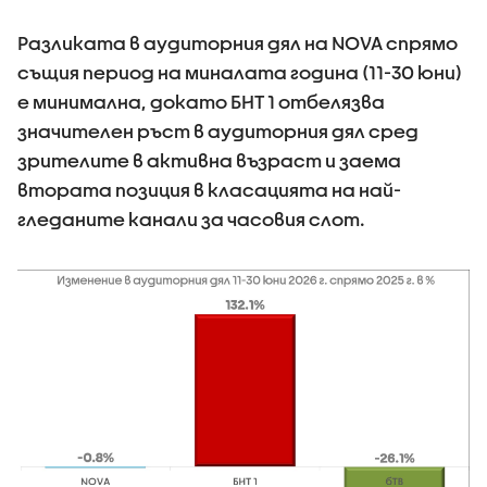
Разликата в аудиторния дял на NOVA спрямо
същия период на миналата година (11-30 юни)
е минимална, докато БНТ 1 отбелязва
значителен ръст в аудиторния дял сред
зрителите в активна възраст и заема
втората позиция в класацията на най-
гледаните канали за часовия слот.