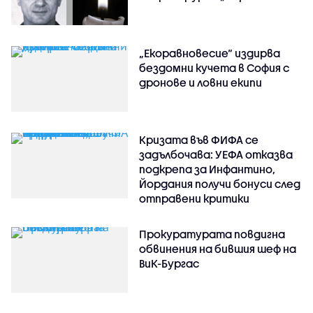
„Екоравновесие“ издирва
бездомни кучета в София с
дронове и ловни екипи
Кризата във ФИФА се
задълбочава: УЕФА отказва
подкрепа за Инфантино,
Йордания получи бонуси след
отправени критики
Прокуратурата повдигна
обвинения на бившия шеф на
ВиК-Бургас