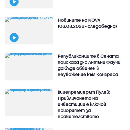
Новините на NOVA
(06.08.2026 - следобедна)
Републиканците в Сената
поискаха д-р Антъни Фаучи
да бъде обвинен в
неуважение към Конгреса
Вицепремиерът Пулев:
Привличането на
инвестиции е ключов
приоритет за
правителството