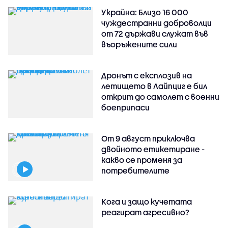
Украйна: Близо 16 000
чуждестранни доброволци
от 72 държави служат във
въоръжените сили
Дронът с експлозив на
летището в Лайпциг е бил
открит до самолет с военни
боеприпаси
От 9 август приключва
двойното етикетиране -
какво се променя за
потребителите
Кога и защо кучетата
реагират агресивно?