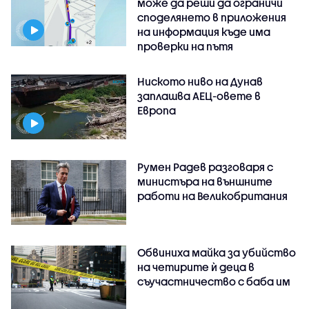
може да реши да ограничи
споделянето в приложения
на информация къде има
проверки на пътя
Ниското ниво на Дунав
заплашва АЕЦ-овете в
Европа
Румен Радев разговаря с
министъра на външните
работи на Великобритания
Обвиниха майка за убийство
на четирите ѝ деца в
съучастничество с баба им