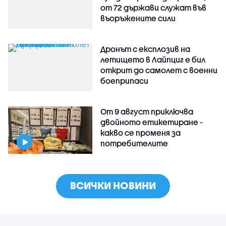
от 72 държави служат във
въоръжените сили
Дронът с експлозив на
летището в Лайпциг е бил
открит до самолет с военни
боеприпаси
От 9 август приключва
двойното етикетиране -
какво се променя за
потребителите
ВСИЧКИ НОВИНИ