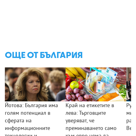
ОЩЕ ОТ БЪЛГАРИЯ
Йотова: България има
Край на етикетите в
Рум
голям потенциал в
лева: Търговците
мин
сферата на
уверяват, че
раб
информационните
преминаването само
Вел
технологии и
към евро няма да