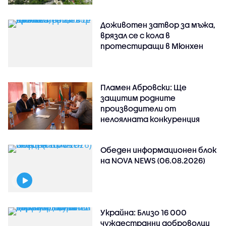
Доживотен затвор за мъжа,
врязал се с кола в
протестиращи в Мюнхен
Пламен Абровски: Ще
защитим родните
производители от
нелоялната конкуренция
Обеден информационен блок
на NOVA NEWS (06.08.2026)
Украйна: Близо 16 000
чуждестранни доброволци