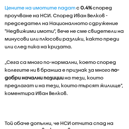
Цените на имотите падат
с
0.4%
според
проучване на НСИ. Според Иван Велков -
председател на Националното сдружение
"Недвижими имоти", вече не сме свидетели на
минусови или плюсови разлики, както преди
или след пика на кризата.
„Сега са много по-нормални, което според
колегите ни в бранша е признак за много
по-
добри начални позиции
на тези, които
предлагат и на тези, които търсят жилище",
коментира Иван Велков.
Той обаче допълни, че НСИ отчита спад на