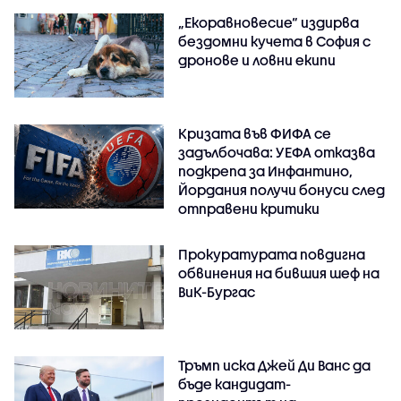
„Екоравновесие“ издирва
бездомни кучета в София с
дронове и ловни екипи
Кризата във ФИФА се
задълбочава: УЕФА отказва
подкрепа за Инфантино,
Йордания получи бонуси след
отправени критики
Прокуратурата повдигна
обвинения на бившия шеф на
ВиК-Бургас
Тръмп иска Джей Ди Ванс да
бъде кандидат-