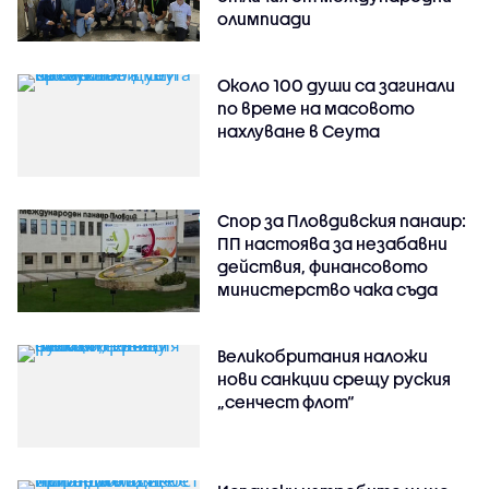
олимпиади
Около 100 души са загинали
по време на масовото
нахлуване в Сеута
Спор за Пловдивския панаир:
ПП настоява за незабавни
действия, финансовото
министерство чака съда
Великобритания наложи
нови санкции срещу руския
„сенчест флот“