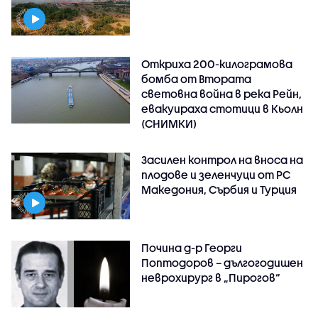
Откриха 200-килограмова
бомба от Втората
световна война в река Рейн,
евакуираха стотици в Кьолн
(СНИМКИ)
Засилен контрол на вноса на
плодове и зеленчуци от РС
Македония, Сърбия и Турция
Почина д-р Георги
Поптодоров – дългогодишен
неврохирург в „Пирогов“