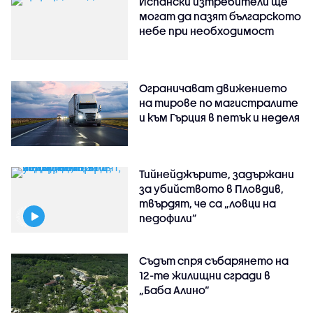
Испански изтребители ще
могат да пазят българското
небе при необходимост
Ограничават движението
на тирове по магистралите
и към Гърция в петък и неделя
Тийнейджърите, задържани
за убийството в Пловдив,
твърдят, че са „ловци на
педофили”
Съдът спря събарянето на
12-те жилищни сгради в
„Баба Алино“