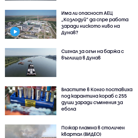
Има ли опасност АЕЦ
„Козлодуй” да спре работа
заради ниското ниво на
Дунав?
Сигнал за огън на баржа с
въглища в Дунав
Властите в Конго поставиха
под карантина кораб с 255
души заради съмнения за
ебола
Пожар пламна в столичен
квартал (ВИДЕО)