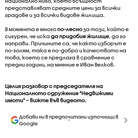
национално ниво, което всъщност
представляват средните цени за всички
градове и за всички видове жилища.
В момента е много
по-лесно
за този, който е
сигурен, че иска
да придобие жилище
, да го
направи. Причините са, че както изборът е
по-голям, така е по-добро и качеството на
това, което се предлага в сравнение с
предни години, на мнение е Иван Велков.
Целия разговор с председателя на
Националното сдружение "Недвижими
имоти" – вижте във видеото.
Добави ни в предпочитани източници в
Google