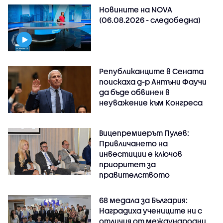
Новините на NOVA
(06.08.2026 - следобедна)
Републиканците в Сената
поискаха д-р Антъни Фаучи
да бъде обвинен в
неуважение към Конгреса
Вицепремиерът Пулев:
Привличането на
инвестиции е ключов
приоритет за
правителството
68 медала за България:
Наградиха учениците ни с
отличия от международни