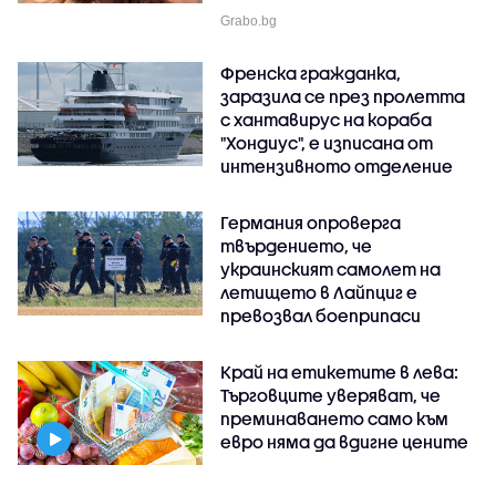
Grabo.bg
Френска гражданка,
заразила се през пролетта
с хантавирус на кораба
"Хондиус", е изписана от
интензивното отделение
Германия опроверга
твърдението, че
украинският самолет на
летището в Лайпциг е
превозвал боеприпаси
Край на етикетите в лева:
Търговците уверяват, че
преминаването само към
евро няма да вдигне цените