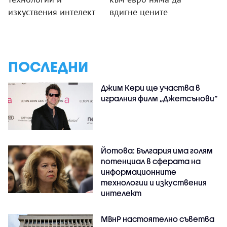
изкуствения интелект
вдигне цените
ПОСЛЕДНИ
Джим Кери ще участва в
игралния филм „Джетсънови“
Йотова: България има голям
потенциал в сферата на
информационните
технологии и изкуствения
интелект
МВнР настоятелно съветва