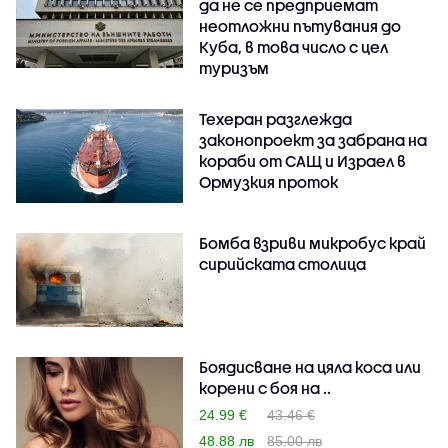
да не се предприемат
неотложни пътувания до
Куба, в това число с цел
туризъм
Техеран разглежда
законопроект за забрана на
кораби от САЩ и Израел в
Ормузкия проток
Бомба взриви микробус край
сирийската столица
Боядисване на цяла коса или
корени с боя на ..
24.99 €
43.46 €
48.88 лв
85.00 лв