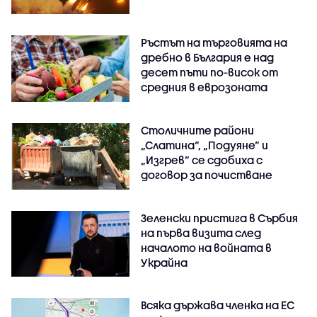
Ръстът на търговията на
дребно в България е над
десет пъти по-висок от
средния в еврозоната
Столичните райони
„Слатина“, „Подуяне“ и
„Изгрев“ се сдобиха с
договор за почистване
Зеленски пристига в Сърбия
на първа визита след
началото на войната в
Украйна
Всяка държава членка на ЕС