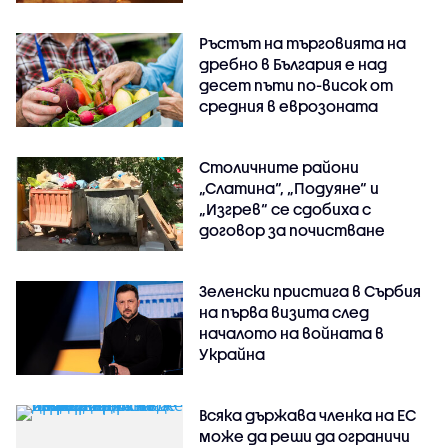
Ръстът на търговията на
дребно в България е над
десет пъти по-висок от
средния в еврозоната
Столичните райони
„Слатина“, „Подуяне“ и
„Изгрев“ се сдобиха с
договор за почистване
Зеленски пристига в Сърбия
на първа визита след
началото на войната в
Украйна
Всяка държава членка на ЕС
може да реши да ограничи