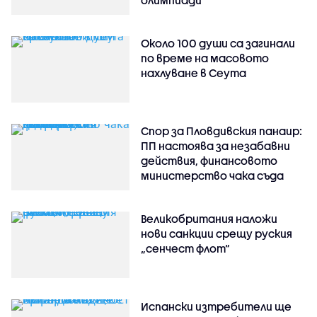
олимпиади
Около 100 души са загинали
по време на масовото
нахлуване в Сеута
Спор за Пловдивския панаир:
ПП настоява за незабавни
действия, финансовото
министерство чака съда
Великобритания наложи
нови санкции срещу руския
„сенчест флот“
Испански изтребители ще