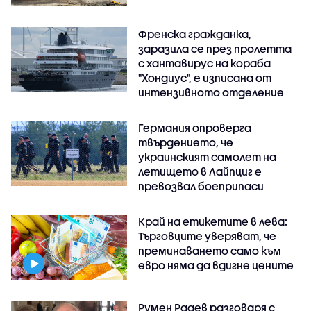
Френска гражданка,
заразила се през пролетта
с хантавирус на кораба
"Хондиус", е изписана от
интензивното отделение
Германия опроверга
твърдението, че
украинският самолет на
летището в Лайпциг е
превозвал боеприпаси
Край на етикетите в лева:
Търговците уверяват, че
преминаването само към
евро няма да вдигне цените
Румен Радев разговаря с