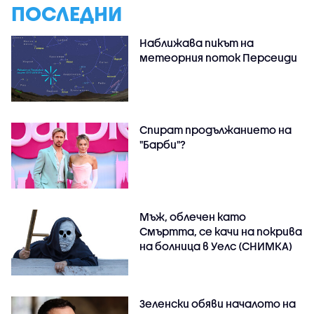
ПОСЛЕДНИ
Наближава пикът на
метеорния поток Персеиди
Спират продължанието на
"Барби"?
Мъж, облечен като
Смъртта, се качи на покрива
на болница в Уелс (СНИМКА)
Зеленски обяви началото на