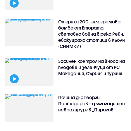
Откриха 200-килограмова
бомба от Втората
световна война в река Рейн,
евакуираха стотици в Кьолн
(СНИМКИ)
Засилен контрол на вноса на
плодове и зеленчуци от РС
Македония, Сърбия и Турция
Почина д-р Георги
Поптодоров – дългогодишен
неврохирург в „Пирогов“