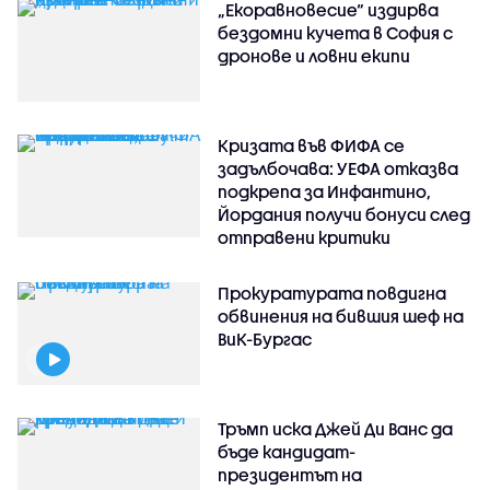
„Екоравновесие“ издирва
бездомни кучета в София с
дронове и ловни екипи
Кризата във ФИФА се
задълбочава: УЕФА отказва
подкрепа за Инфантино,
Йордания получи бонуси след
отправени критики
Прокуратурата повдигна
обвинения на бившия шеф на
ВиК-Бургас
Тръмп иска Джей Ди Ванс да
бъде кандидат-
президентът на