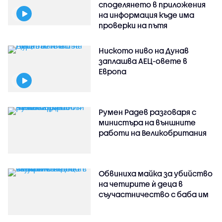
споделянето в приложения
на информация къде има
проверки на пътя
Ниското ниво на Дунав
заплашва АЕЦ-овете в
Европа
Румен Радев разговаря с
министъра на външните
работи на Великобритания
Обвиниха майка за убийство
на четирите ѝ деца в
съучастничество с баба им