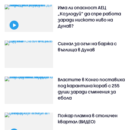
Има ли опасност АЕЦ
„Козлодуй” да спре работа
заради ниското ниво на
Дунав?
Сигнал за огън на баржа с
въглища в Дунав
Властите в Конго поставиха
под карантина кораб с 255
души заради съмнения за
ебола
Пожар пламна в столичен
квартал (ВИДЕО)