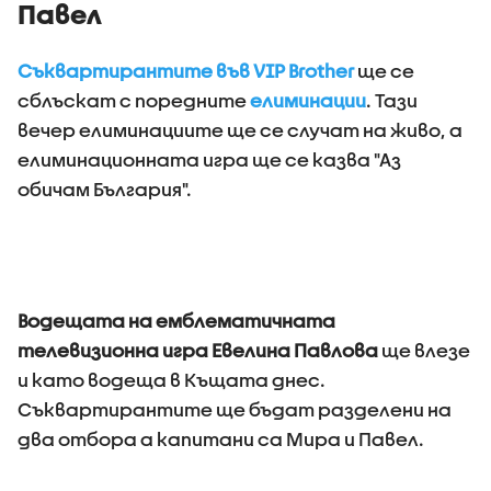
Павел
Съквартирантите във VIP Brother
ще се
сблъскат с поредните
елиминации
. Тази
вечер елиминациите ще се случат на живо, а
елиминационната игра ще се казва "Аз
обичам България".
Водещата на емблематичната
телевизионна игра Евелина Павлова
ще влезе
и като водеща в Къщата днес.
Съквартирантите ще бъдат разделени на
два отбора а капитани са Мира и Павел.