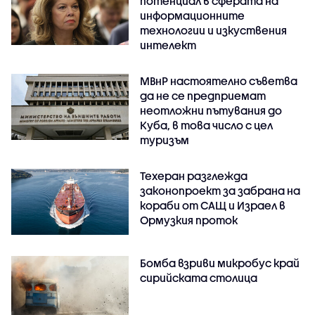
потенциал в сферата на
информационните
технологии и изкуствения
интелект
МВнР настоятелно съветва
да не се предприемат
неотложни пътувания до
Куба, в това число с цел
туризъм
Техеран разглежда
законопроект за забрана на
кораби от САЩ и Израел в
Ормузкия проток
Бомба взриви микробус край
сирийската столица