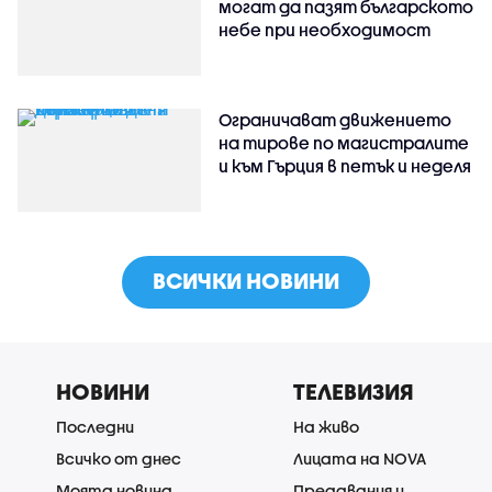
могат да пазят българското
небе при необходимост
Ограничават движението
на тирове по магистралите
и към Гърция в петък и неделя
ВСИЧКИ НОВИНИ
НОВИНИ
ТЕЛЕВИЗИЯ
Последни
На живо
Всичко от днес
Лицата на NOVA
Моята новина
Предавания и