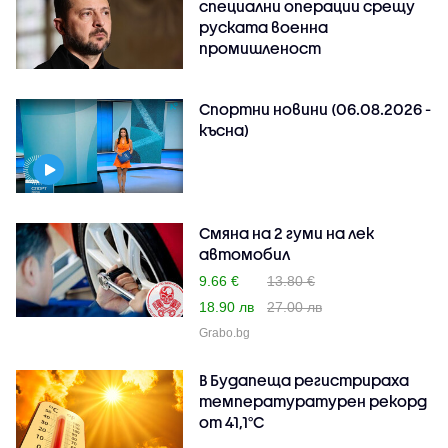
специални операции срещу
руската военна
промишленост
Спортни новини (06.08.2026 -
късна)
Смяна на 2 гуми на лек
автомобил
9.66 €
13.80 €
18.90 лв
27.00 лв
Grabo.bg
В Будапеща регистрираха
температуратурен рекорд
от 41,1°C