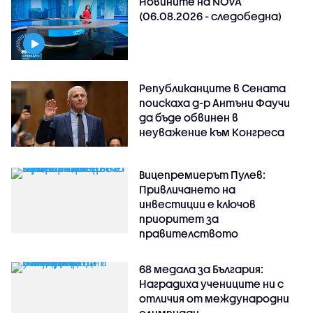
Новините на NOVA
(06.08.2026 - следобедна)
Републиканците в Сената
поискаха д-р Антъни Фаучи
да бъде обвинен в
неуважение към Конгреса
Вицепремиерът Пулев:
Привличането на
инвестиции е ключов
приоритет за
правителството
68 медала за България:
Наградиха учениците ни с
отличия от международни