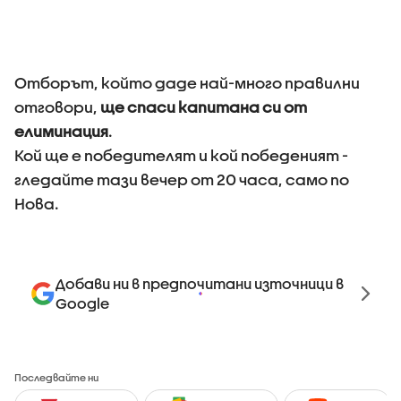
Отборът, който даде най-много правилни
отговори,
ще спаси капитана си от
елиминация
.
Кой ще е победителят и кой победеният -
гледайте тази вечер от 20 часа, само по
Нова.
Добави ни в предпочитани източници в
Google
Последвайте ни