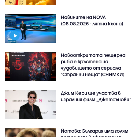
Новините на NOVA
(06.08.2026 - лятна късна)
Новооткритата пещерна
риба е кръстена на
чудовището от сериала
"Странни неща" (СНИМКИ)
Джим Кери ще участва в
игралния филм „Джетсънови“
Йотова: България има голям