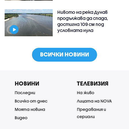
Нивото на река Дунав
продължава да спада,
достигна 109 см под
условната нула
ВСИЧКИ НОВИНИ
НОВИНИ
ТЕЛЕВИЗИЯ
Последни
На живо
Всичко от днес
Лицата на NOVA
Моята новина
Предавания и
сериали
Видео