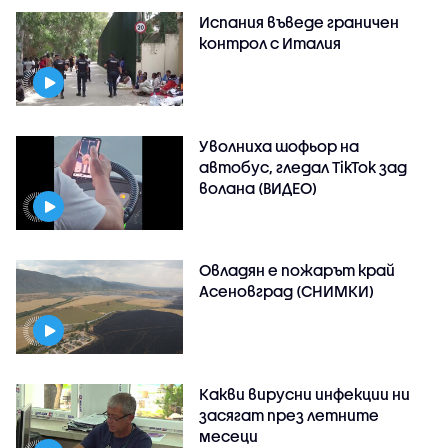
Испания въведе граничен
контрол с Италия
Уволниха шофьор на
автобус, гледал TikTok зад
волана (ВИДЕО)
Овладян е пожарът край
Асеновград (СНИМКИ)
Какви вирусни инфекции ни
засягат през летните
месеци