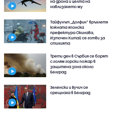
на дрона и целта на
навлизането му
Тайфунът „Долфин” връхлетя
южната японска
префектура Окинава,
Източен Китай се готви за
стихията
Трети ден в Сърбия се борят
с голям горски пожар в
защитена зона около
Белград
Зеленски и Вучич се
срещнаха в Белград