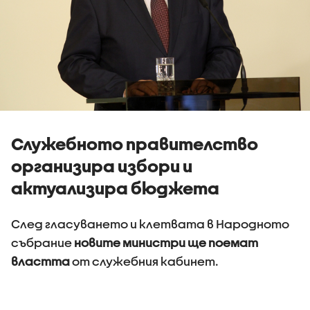
Служебното правителство
организира избори и
актуализира бюджета
След гласуването и клетвата в Народното
събрание
новите министри ще поемат
властта
от служебния кабинет.