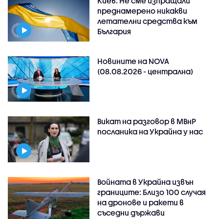
Киев: Не сме изпращали
преднамерено никакви
летателни средства към
България
Новините на NOVA
(08.08.2026 - централна)
Викат на разговор в МВнР
посланика на Украйна у нас
Войната в Украйна извън
границите: Близо 100 случая
на дронове и ракети в
съседни държави