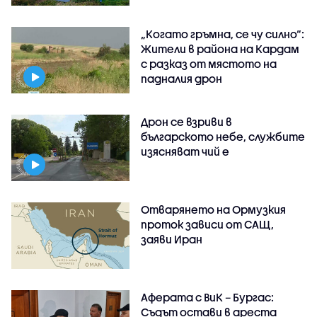
„Когато гръмна, се чу силно“:
Жители в района на Кардам
с разказ от мястото на
падналия дрон
Дрон се взриви в
българското небе, службите
изясняват чий е
Отварянето на Ормузкия
проток зависи от САЩ,
заяви Иран
Аферата с ВиК – Бургас:
Съдът остави в ареста