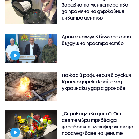
Здравното министерство
за промяна на държавния
инвитро център
Дрон е нахлул в българското
въздушно пространство
Пожар в рафинерия в руския
Краснодарски край след
украински удар с дронове
„Справедлива цена“: От
септември трябва да
заработят платформите за
проследяване на цените