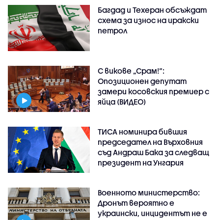
Багдад и Техеран обсъждат
схема за износ на иракски
петрол
С викове „Срам!“:
Опозиционен депутат
замери косовския премиер с
яйца (ВИДЕО)
ТИСА номинира бившия
председател на Върховния
съд Андраш Бака за следващ
президент на Унгария
Военното министерство:
Дронът вероятно е
украински, инцидентът не е