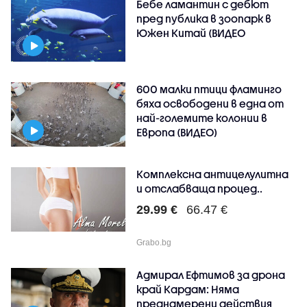
Бебе ламантин с дебют
пред публика в зоопарк в
Южен Китай (ВИДЕО
600 малки птици фламинго
бяха освободени в една от
най-големите колонии в
Европа (ВИДЕО)
Комплексна антицелулитна
и отслабваща процед..
29.99 €
66.47 €
Grabo.bg
Адмирал Ефтимов за дрона
край Кардам: Няма
преднамерени действия