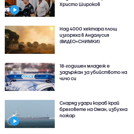
Христо Широков
Над 4000 хектара площ
изгоряха в Андалусия
(ВИДЕО+СНИМКИ)
18-годишен младеж е
задържан за убийството на
чичо си
Снаряд удари кораб край
бреговете на Оман, избухна
пожар