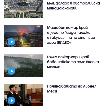
млн. долара в австралийска
мина за скандий
Мащабен пожар край
езерото Гарда наложи
евакуацията на стотици
хора (ВИДЕО)
Голям пожар гори край
бобошевското село Висока
могила
Почина бащата на Лионел
Меси