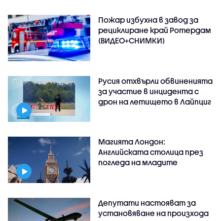
Пожар избухна в завод за
рециклиране край Ротердам
(ВИДЕО+СНИМКИ)
Русия отхвърли обвиненията
за участие в инцидента с
дрон на летището в Лайпциг
Магията Лондон:
Английската столица през
погледа на младите
Депутати настояват за
установяване на произхода