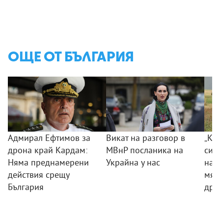
ОЩЕ ОТ БЪЛГАРИЯ
Адмирал Ефтимов за
Викат на разговор в
„Ког
дрона край Кардам:
МВнР посланика на
сил
Няма преднамерени
Украйна у нас
на 
действия срещу
мяс
България
дро