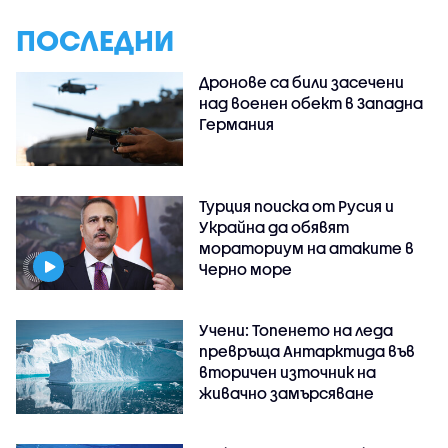
ПОСЛЕДНИ
Дронове са били засечени
над военен обект в Западна
Германия
Турция поиска от Русия и
Украйна да обявят
мораториум на атаките в
Черно море
Учени: Топенето на леда
превръща Антарктида във
вторичен източник на
живачно замърсяване