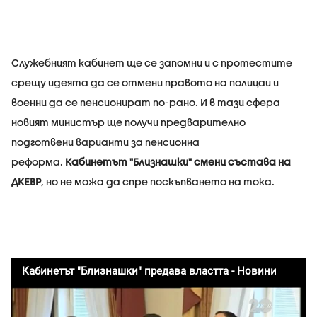
Служебният кабинет ще се запомни и с
протестите
срещу идеята да се отмени правото на полицаи и
военни да се пенсионират по-рано. И в тази сфера
новият министър ще получи предварително
подготвени варианти за пенсионна
реформа.
Кабинетът "Близнашки" смени състава на
ДКЕВР
, но не можа да спре поскъпването на тока.