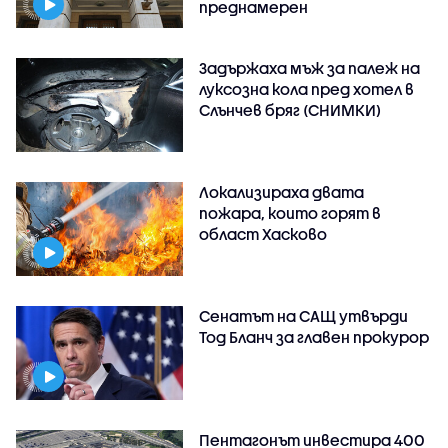
преднамерен
Задържаха мъж за палеж на
луксозна кола пред хотел в
Слънчев бряг (СНИМКИ)
Локализираха двата
пожара, които горят в
област Хасково
Сенатът на САЩ утвърди
Тод Бланч за главен прокурор
Пентагонът инвестира 400