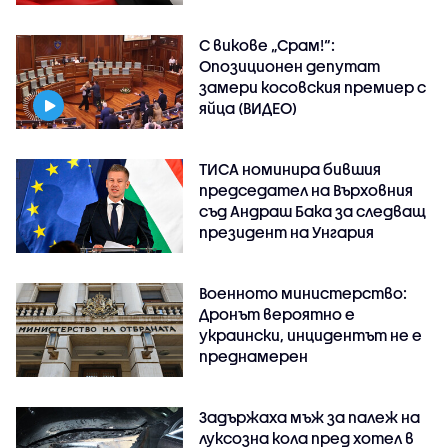
С викове „Срам!“:
Опозиционен депутат
замери косовския премиер с
яйца (ВИДЕО)
ТИСА номинира бившия
председател на Върховния
съд Андраш Бака за следващ
президент на Унгария
Военното министерство:
Дронът вероятно е
украински, инцидентът не е
преднамерен
Задържаха мъж за палеж на
луксозна кола пред хотел в