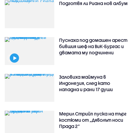
Подготвя ли Риана нов албум
Пуснаха под домашен арест
бившия шеф на ВиК-Бургас и
двамата му подчинени
Заловиха маймуна в
Индонезия, след като
нападна и рани 17 души
Мерил Стрийп пуска на търг
костюми от „Дяволът носи
Прада 2“