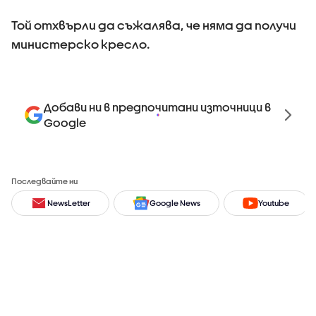
Той отхвърли да съжалява, че няма да получи
министерско кресло.
Добави ни в предпочитани източници в
Google
Последвайте ни
NewsLetter
Google News
Youtube