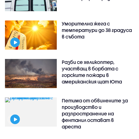
Уморителна жега с
температури до 38 градуса
в събота
Разби се хеликоптер,
участващ в борбата с
горските пожари в
американския щат Юта
Петима от обвинените за
производство и
разпространение на
фентанил остават в
ареста