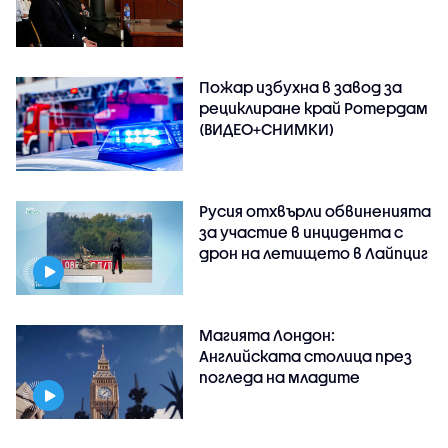
Пожар избухна в завод за
рециклиране край Ротердам
(ВИДЕО+СНИМКИ)
Русия отхвърли обвиненията
за участие в инцидента с
дрон на летището в Лайпциг
Магията Лондон:
Английската столица през
погледа на младите