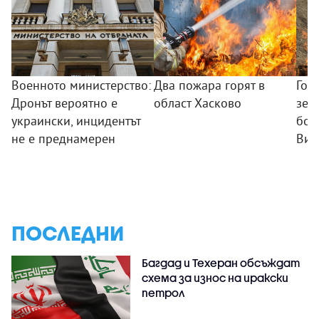
Военното министерство:
Два пожара горят в
Гол
Дронът вероятно е
област Хасково
зем
украински, инцидентът
боб
не е преднамерен
Вис
ПОСЛЕДНИ
Багдад и Техеран обсъждат
схема за износ на иракски
петрол