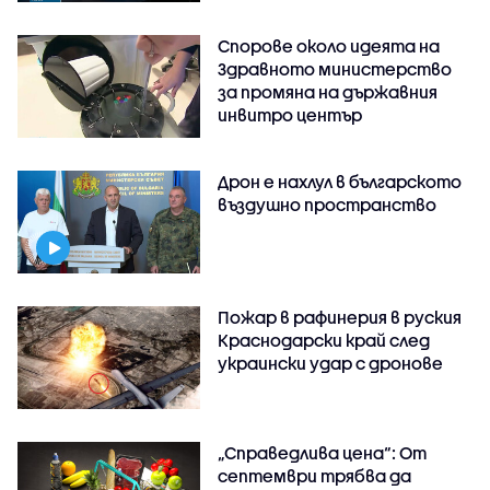
Спорове около идеята на
Здравното министерство
за промяна на държавния
инвитро център
Дрон е нахлул в българското
въздушно пространство
Пожар в рафинерия в руския
Краснодарски край след
украински удар с дронове
„Справедлива цена“: От
септември трябва да