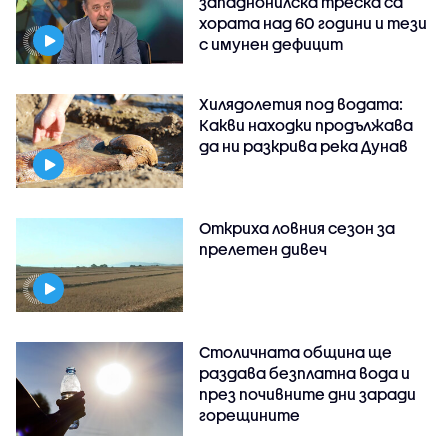
западнонилска треска са
хората над 60 години и тези
с имунен дефицит
Хилядолетия под водата:
Какви находки продължава
да ни разкрива река Дунав
Откриха ловния сезон за
прелетен дивеч
Столичната община ще
раздава безплатна вода и
през почивните дни заради
горещините