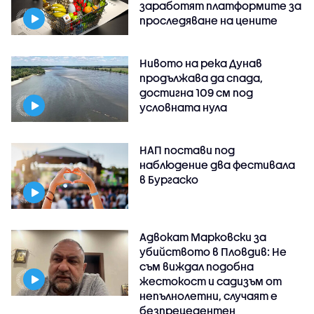
заработят платформите за
проследяване на цените
Нивото на река Дунав
продължава да спада,
достигна 109 см под
условната нула
НАП постави под
наблюдение два фестивала
в Бургаско
Адвокат Марковски за
убийството в Пловдив: Не
съм виждал подобна
жестокост и садизъм от
непълнолетни, случаят е
безпрецедентен