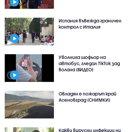
Испания въвежда граничен
контрол с Италия
Уволниха шофьор на
автобус, гледал TikTok зад
волана (ВИДЕО)
Овладян е пожарът край
Асеновград (СНИМКИ)
Какви вирусни инфекции ни