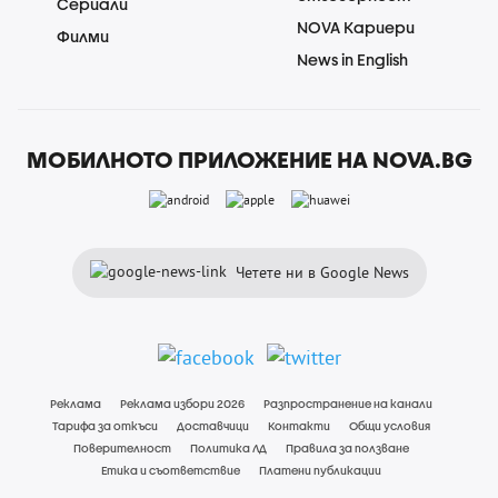
Сериали
NOVA Кариери
Филми
News in English
МОБИЛНОТО ПРИЛОЖЕНИЕ НА NOVA.BG
Четете ни в Google News
Реклама
Реклама избори 2026
Разпространение на канали
Тарифа за откъси
Доставчици
Контакти
Общи условия
Поверителност
Политика ЛД
Правила за ползване
Етика и съответствие
Платени публикации