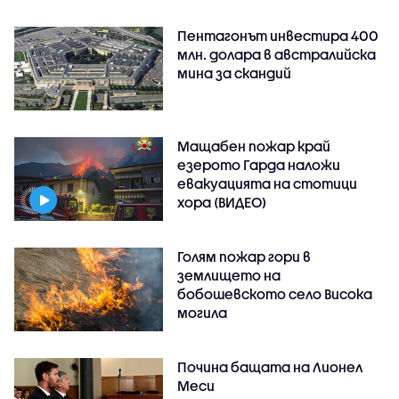
Пентагонът инвестира 400
млн. долара в австралийска
мина за скандий
Мащабен пожар край
езерото Гарда наложи
евакуацията на стотици
хора (ВИДЕО)
Голям пожар гори в
землището на
бобошевското село Висока
могила
Почина бащата на Лионел
Меси