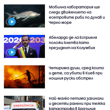
Мобилна лаборатория ще
следи движението на
есетровите риби по Дунав и
Черно море
Абелардо де ла Есприеля
положи клетва като
президент на Колумбия
Четирима души, сред които
и дете, са убити в Киев при
нощния руски обстрел
Най-малко петима загинали
и десетки ранени при тежка
катастрофа в Бразилия