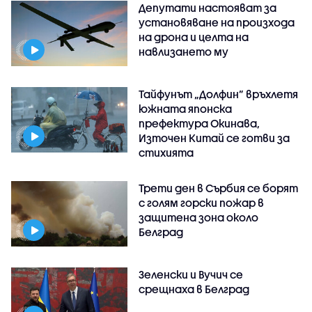
Депутати настояват за
установяване на произхода
на дрона и целта на
навлизането му
Тайфунът „Долфин” връхлетя
южната японска
префектура Окинава,
Източен Китай се готви за
стихията
Трети ден в Сърбия се борят
с голям горски пожар в
защитена зона около
Белград
Зеленски и Вучич се
срещнаха в Белград