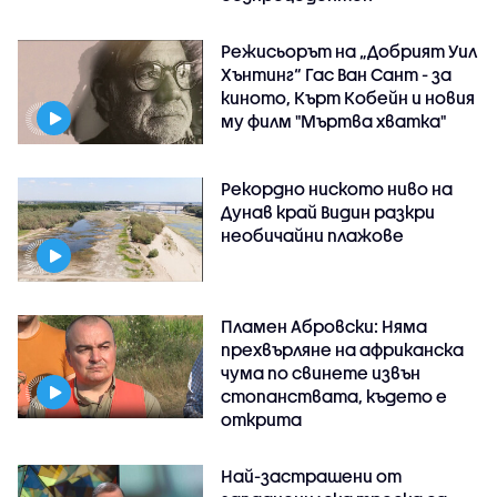
Режисьорът на „Добрият Уил
Хънтинг“ Гас Ван Сант - за
киното, Кърт Кобейн и новия
му филм "Мъртва хватка"
Рекордно ниското ниво на
Дунав край Видин разкри
необичайни плажове
Пламен Абровски: Няма
прехвърляне на африканска
чума по свинете извън
стопанствата, където е
открита
Най-застрашени от