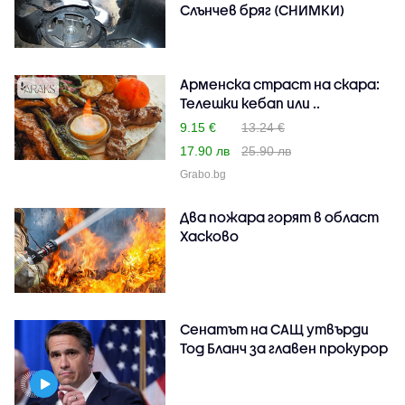
Слънчев бряг (СНИМКИ)
Арменска страст на скара:
Телешки кебап или ..
9.15 €
13.24 €
17.90 лв
25.90 лв
Grabo.bg
Два пожара горят в област
Хасково
Сенатът на САЩ утвърди
Тод Бланч за главен прокурор