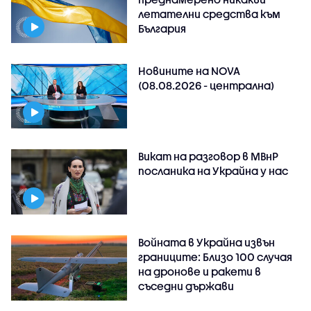
летателни средства към
България
Новините на NOVA
(08.08.2026 - централна)
Викат на разговор в МВнР
посланика на Украйна у нас
Войната в Украйна извън
границите: Близо 100 случая
на дронове и ракети в
съседни държави