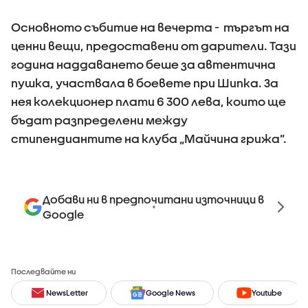
Основното събитие на вечерта - търгът на
ценни вещи, предоставени от дарители. Тази
година наддаването беше за автентична
пушка, участвала в боевете при Шипка. За
нея колекционер плати 6 300 лева, които ще
бъдат разпределени между
стипендиантите на клуба „Майчина грижа”.
Добави ни в предпочитани източници в
Google
Последвайте ни
NewsLetter
Google News
Youtube