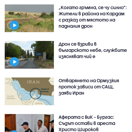
„Когато гръмна, се чу силно“:
Жители в района на Кардам
с разказ от мястото на
падналия дрон
Дрон се взриви в
българското небе, службите
изясняват чий е
Отварянето на Ормузкия
проток зависи от САЩ,
заяви Иран
Аферата с ВиК – Бургас:
Съдът остави в ареста
Христо Широков