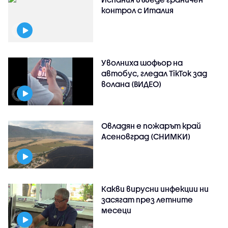
контрол с Италия
Уволниха шофьор на
автобус, гледал TikTok зад
волана (ВИДЕО)
Овладян е пожарът край
Асеновград (СНИМКИ)
Какви вирусни инфекции ни
засягат през летните
месеци