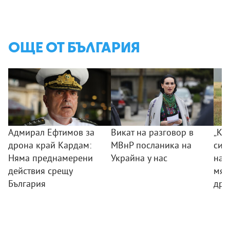
ОЩЕ ОТ БЪЛГАРИЯ
Адмирал Ефтимов за
Викат на разговор в
„Ког
дрона край Кардам:
МВнР посланика на
сил
Няма преднамерени
Украйна у нас
на 
действия срещу
мяс
България
дро