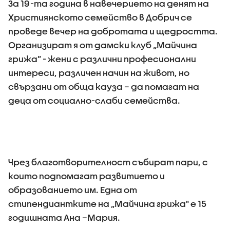
За 19-та година в навечерието на денят на
Християнското семейство в Добрич се
проведе вечер на добротата и щедростта.
Организират я от дамски клуб „Майчина
грижа” - жени с различни професионални
интереси, различен начин на живот, но
свързани от обща кауза – да помагат на
деца от социално-слаби семейства.
Чрез благотворителност събират пари, с
които подпомагат развитието и
образованието им. Една от
стипендиантките на „Майчина грижа" е 15
годишната Ана –Мария.