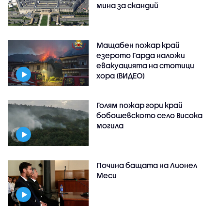
мина за скандий
Мащабен пожар край
езерото Гарда наложи
евакуацията на стотици
хора (ВИДЕО)
Голям пожар гори край
бобошевското село Висока
могила
Почина бащата на Лионел
Меси