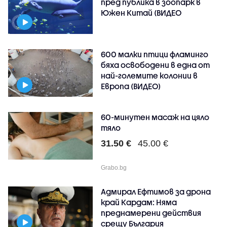
пред публика в зоопарк в
Южен Китай (ВИДЕО
600 малки птици фламинго
бяха освободени в една от
най-големите колонии в
Европа (ВИДЕО)
60-минутен масаж на цяло
тяло
31.50 €
45.00 €
Grabo.bg
Адмирал Ефтимов за дрона
край Кардам: Няма
преднамерени действия
срещу България