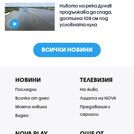
Нивото на река Дунав
продължава да спада,
достигна 109 см под
условната нула
ВСИЧКИ НОВИНИ
НОВИНИ
ТЕЛЕВИЗИЯ
Последни
На живо
Всичко от днес
Лицата на NOVA
Моята новина
Предавания и
сериали
Видео
NOVA PLAY
ОЩЕ ОТ