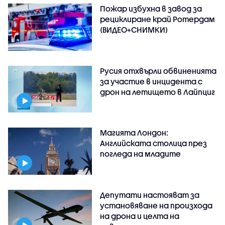
Пожар избухна в завод за
рециклиране край Ротердам
(ВИДЕО+СНИМКИ)
Русия отхвърли обвиненията
за участие в инцидента с
дрон на летището в Лайпциг
Магията Лондон:
Английската столица през
погледа на младите
Депутати настояват за
установяване на произхода
на дрона и целта на