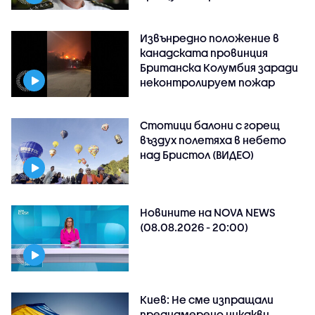
Извънредно положение в
канадската провинция
Британска Колумбия заради
неконтролируем пожар
Стотици балони с горещ
въздух полетяха в небето
над Бристол (ВИДЕО)
Новините на NOVA NEWS
(08.08.2026 - 20:00)
Киев: Не сме изпращали
преднамерено никакви