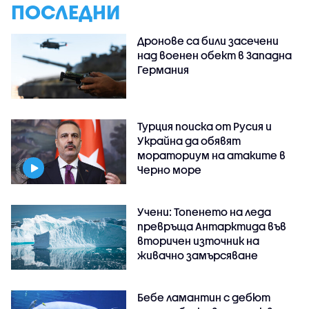
ПОСЛЕДНИ
Дронове са били засечени
над военен обект в Западна
Германия
Турция поиска от Русия и
Украйна да обявят
мораториум на атаките в
Черно море
Учени: Топенето на леда
превръща Антарктида във
вторичен източник на
живачно замърсяване
Бебе ламантин с дебют