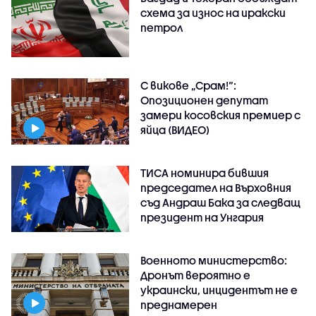
схема за износ на иракски
петрол
С викове „Срам!“:
Опозиционен депутат
замери косовския премиер с
яйца (ВИДЕО)
ТИСА номинира бившия
председател на Върховния
съд Андраш Бака за следващ
президент на Унгария
Военното министерство:
Дронът вероятно е
украински, инцидентът не е
преднамерен