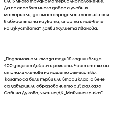
или в много трудно материално положение.
Да се справят много добре с учебния
материали, да имат определени постижения
в областта на науката, спорта и най-вече
на изкуствата”, заяви Жулиета Иванова.
„Подпомогнали сме за тези 19 години близо
400 деца от Добрич и региона. Част от тях са
станали членове на нашето семейство,
когато са били първи или втори клас, а вече
са завършили образованието си”, разказа
Сабина Дукова, член на ДК „Майчина грижа”.