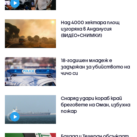
Над 4000 хектара площ
изгоряха в Андалусия
(ВИДЕО+СНИМКИ)
18-годишен младеж е
задържан за убийството на
чичо си
Снаряд удари кораб край
бреговете на Оман, избухна
пожар
Багдад и Техеран обсъждат