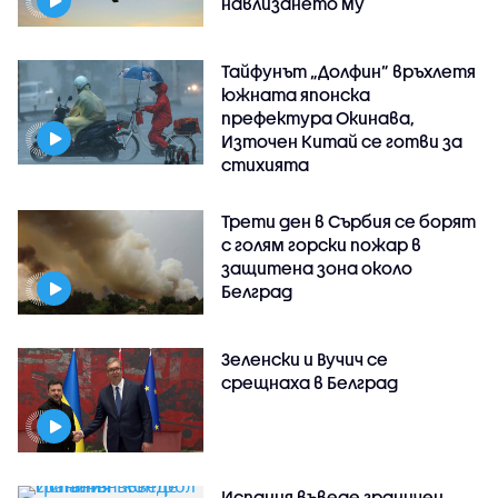
навлизането му
Тайфунът „Долфин” връхлетя
южната японска
префектура Окинава,
Източен Китай се готви за
стихията
Трети ден в Сърбия се борят
с голям горски пожар в
защитена зона около
Белград
Зеленски и Вучич се
срещнаха в Белград
Испания въведе граничен