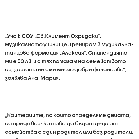
„Уча в СОУ „Св.Климент Охридски”,
музикалното училище .Тренирам в музикална-
танцова формация „Алексия”. Стипендията
ми е 50 лв и с тях помагам на семейството
си, защото не сме много добре финансово”,
заявява Ана-Мария.
„Критериите, по които определяме децата,
са преди всичко това да бъдат деца от
семейства с един родител или без родители,