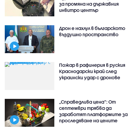
за промяна на държавния
инвитро център
Дрон е нахлул в българското
въздушно пространство
Пожар в рафинерия в руския
Краснодарски край след
украински удар с дронове
„Справедлива цена“: От
септември трябва да
заработят платформите за
проследяване на цените