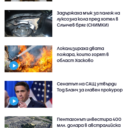
Задържаха мъж за палеж на
луксозна кола пред хотел в
Слънчев бряг (СНИМКИ)
Локализираха двата
пожара, които горят в
област Хасково
Сенатът на САЩ утвърди
Тод Бланч за главен прокурор
Пентагонът инвестира 400
млн. долара в австралийска