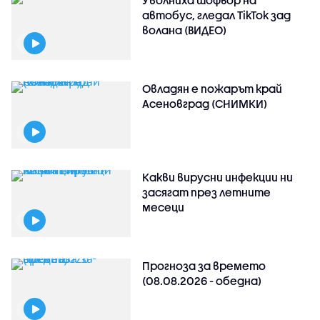
Уволниха шофьор на
автобус, гледал TikTok зад
волана (ВИДЕО)
Овладян е пожарът край
Асеновград (СНИМКИ)
Какви вирусни инфекции ни
засягат през летните
месеци
Прогноза за времето
(08.08.2026 - обедна)