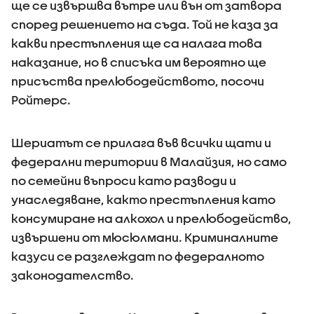
ще се извършва вътре или вън от затвора
според решението на съда. Той не каза за
какви престъпления ще са налага това
наказание, но в списъка им вероятно ще
присъства прелюбодейството, посочи
Ройтерс.
Шериатът се прилага във всички щати и
федерални територии в Малайзия, но само
по семейни въпроси като разводи и
унаследяване, както престъпления като
консумиране на алкохол и прелюбодейство,
извършени от мюсюлмани. Криминалните
казуси се разглеждат по федералното
законодателство.