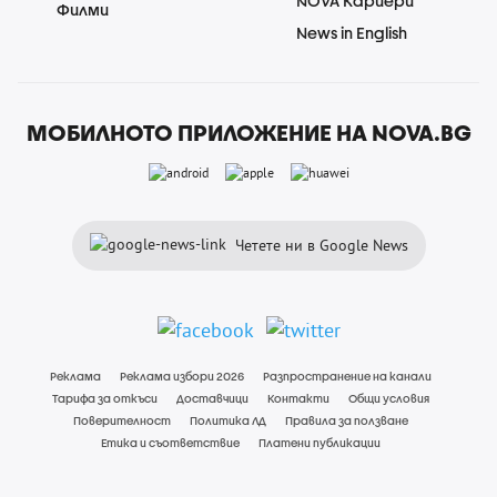
NOVA Кариери
Филми
News in English
МОБИЛНОТО ПРИЛОЖЕНИЕ НА NOVA.BG
Четете ни в Google News
Реклама
Реклама избори 2026
Разпространение на канали
Тарифа за откъси
Доставчици
Контакти
Общи условия
Поверителност
Политика ЛД
Правила за ползване
Етика и съответствие
Платени публикации