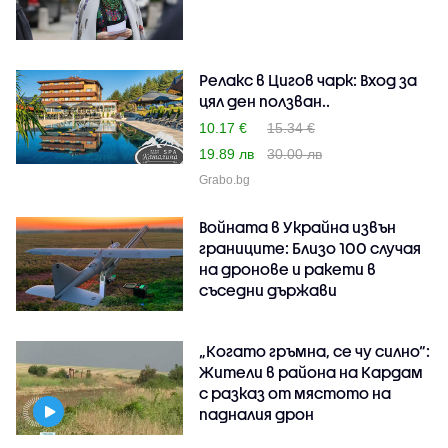
Релакс в Цигов чарк: Вход за
цял ден ползван..
10.17 €
15.34 €
19.89 лв
30.00 лв
Grabo.bg
Войната в Украйна извън
границите: Близо 100 случая
на дронове и ракети в
съседни държави
„Когато гръмна, се чу силно“:
Жители в района на Кардам
с разказ от мястото на
падналия дрон