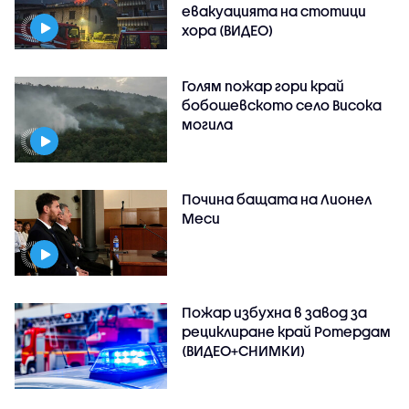
евакуацията на стотици
хора (ВИДЕО)
Голям пожар гори край
бобошевското село Висока
могила
Почина бащата на Лионел
Меси
Пожар избухна в завод за
рециклиране край Ротердам
(ВИДЕО+СНИМКИ)