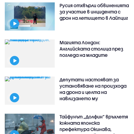
Русия отхвърли обвиненията
за участие в инцидента с
дрон на летището в Лайпциг
Магията Лондон:
Английската столица през
погледа на младите
Депутати настояват за
установяване на произхода
на дрона и целта на
навлизането му
Тайфунът „Долфин” връхлетя
южната японска
префектура Окинава,