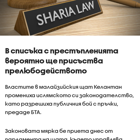
В списъка с престъпленията
вероятно ще присъства
прелюбодейството
Властите в малайзийския щат Келантан
промениха ислямското си законодателство,
като разрешиха публичния бой с пръчки,
предаде БТА.
Законовата мярка бе приета днес от
парламента на щата, където управлява