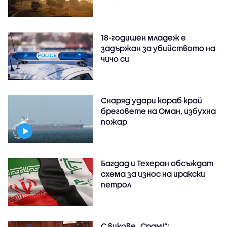
18-годишен младеж е
задържан за убийството на
чичо си
Снаряд удари кораб край
бреговете на Оман, избухна
пожар
Багдад и Техеран обсъждат
схема за износ на иракски
петрол
С викове „Срам!“: