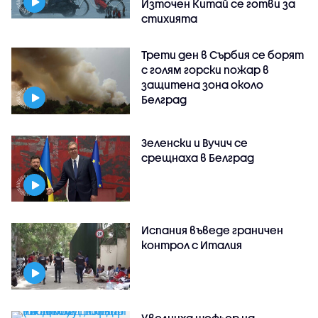
Източен Китай се готви за
стихията
Трети ден в Сърбия се борят
с голям горски пожар в
защитена зона около
Белград
Зеленски и Вучич се
срещнаха в Белград
Испания въведе граничен
контрол с Италия