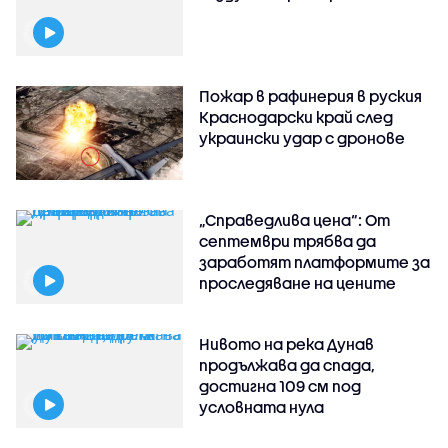
Пожар в рафинерия в руския
Краснодарски край след
украински удар с дронове
„Справедлива цена“: От
септември трябва да
заработят платформите за
проследяване на цените
Нивото на река Дунав
продължава да спада,
достигна 109 см под
условната нула