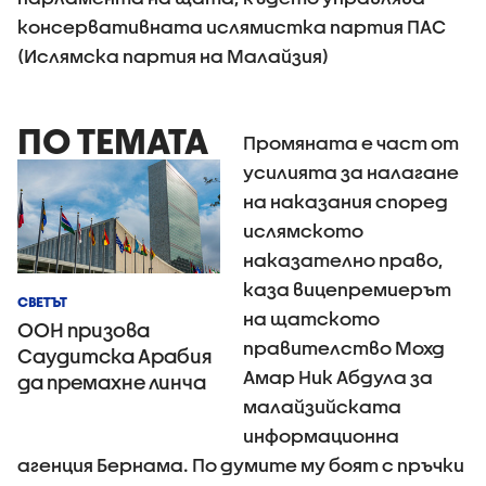
консервативната ислямистка партия ПАС
(Ислямска партия на Малайзия)
ПО ТЕМАТА
Промяната е част от
усилията за налагане
на наказания според
ислямското
наказателно право,
каза вицепремиерът
СВЕТЪТ
на щатското
ООН призова
правителство Мохд
Саудитска Арабия
Амар Ник Абдула за
да премахне линча
малайзийската
и екзекуциите на
момичета
информационна
агенция Бернама. По думите му боят с пръчки