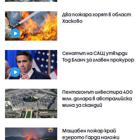
Два пожара горят в област
Хасково
Сенатът на САЩ утвърди
Тод Бланч за главен прокурор
Пентагонът инвестира 400
млн. долара в австралийска
мина за скандий
Мащабен пожар край
езерото Гарда наложи