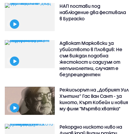
НАП постави под
наблюдение два фестивала
в Бургаско
Адвокат Марковски за
убийството в Пловдив: Не
съм виждал подобна
жестокост и садизъм от
непълнолетни, случаят е
безпрецедентен
Режисьорът на „Добрият Уил
Хънтинг“ Гас Ван Сант - за
киното, Кърт Кобейн и новия
му филм "Мъртва хватка"
Рекордно ниското ниво на
Дунав край Видин разкри