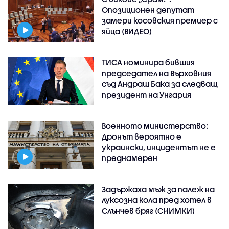
Опозиционен депутат
замери косовския премиер с
яйца (ВИДЕО)
ТИСА номинира бившия
председател на Върховния
съд Андраш Бака за следващ
президент на Унгария
Военното министерство:
Дронът вероятно е
украински, инцидентът не е
преднамерен
Задържаха мъж за палеж на
луксозна кола пред хотел в
Слънчев бряг (СНИМКИ)