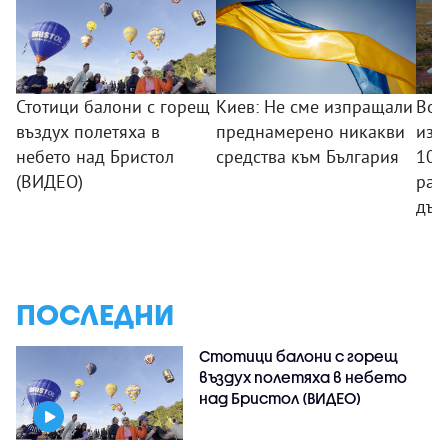
Стотици балони с горещ
Киев: Не сме изпращали
Вой
въздух полетяха в
преднамерено никакви
изв
небето над Бристол
средства към България
100
(ВИДЕО)
рак
дър
ПОСЛЕДНИ
Стотици балони с горещ
въздух полетяха в небето
над Бристол (ВИДЕО)