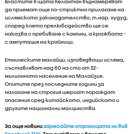
Властите в щата Келантан възнамеряват
да приемат още по-стриктно прилагане на
ислямското законодателство, т.нар. худуд,
според което прелюбодейство ще се
наказва с пребиване с камъни, а кражбата -
с ампутация на крайници.
Етническите малайци, изповядващи исляма,
съставляват над 60 на сто от 32-
милионното население на Малайзия.
Опитите през последните години за
налагане на строгия шериат пораждат
опасения сред китайското, индийското и
другите национални малцинства.
За още новини
харесайте страницата ни във