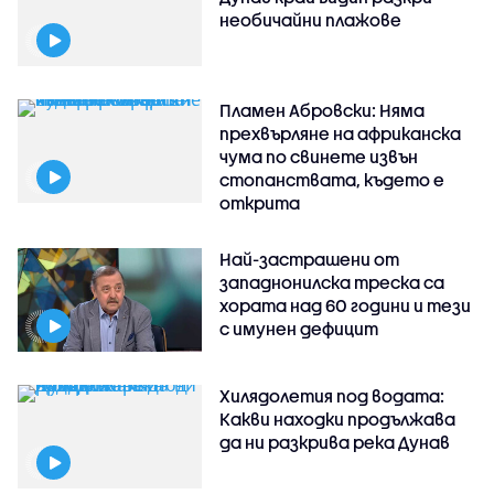
необичайни плажове
Пламен Абровски: Няма
прехвърляне на африканска
чума по свинете извън
стопанствата, където е
открита
Най-застрашени от
западнонилска треска са
хората над 60 години и тези
с имунен дефицит
Хилядолетия под водата:
Какви находки продължава
да ни разкрива река Дунав