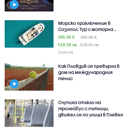
Морско приключение в
Созопол: Тур с моторна ..
265.00 €
295.00 €
518.29 лв
576.97 лв
Grabo.bg
Как Пловдив се превърна в
дом на международния
тенис
Счупиха стъкло на
тролейбус с пътници,
движел се по улица в Плевен