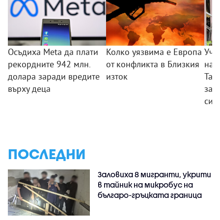
Осъдиха Meta да плати
Колко уязвима е Европа
Уче
рекордните 942 млн.
от конфликта в Близкия
нап
долара заради вредите
изток
Тай
върху деца
зас
си 
ПОСЛЕДНИ
Заловиха 8 мигранти, укрити
в тайник на микробус на
българо-гръцката граница