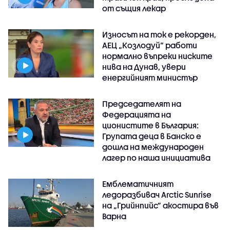
от същия лекар
Износът на ток е рекорден,
АЕЦ „Козлодуй“ работи
нормално въпреки ниските
нива на Дунав, увери
енергийният министър
Председателят на
Федерацията на
ционистите в България:
Групата деца в Банско е
дошла на международен
лагер по наша инициатива
Емблематичният
ледоразбивач Arctic Sunrise
на „Грийнпийс” акостира във
Варна