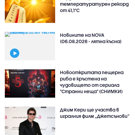
температуратурен рекорд
от 41,1°C
Новините на NOVA
(06.08.2026 - лятна късна)
Новооткритата пещерна
риба е кръстена на
чудовището от сериала
"Странни неща" (СНИМКИ)
Джим Кери ще участва в
игралния филм „Джетсънови“