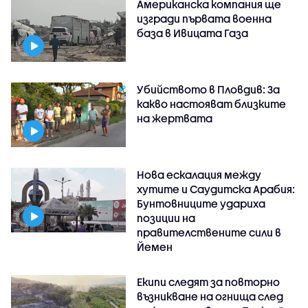
Американска компания ще
изгради първата военна
база в Ивицата Газа
Убийството в Пловдив: За
какво настояват близките
на жертвата
Нова ескалация между
хутите и Саудитска Арабия:
Бунтовниците удариха
позиции на
правителствените сили в
Йемен
Екипи следят за повторно
възникване на огнища след