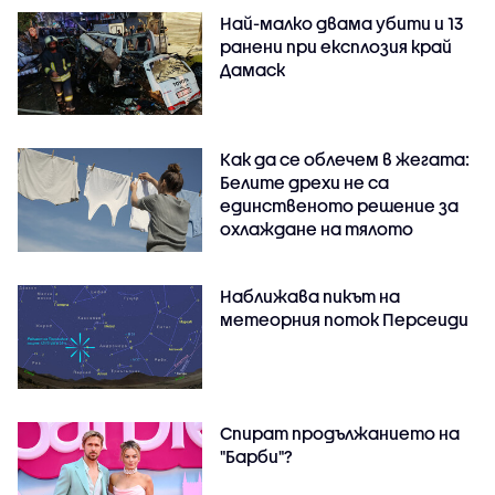
Най-малко двама убити и 13
ранени при експлозия край
Дамаск
Как да се облечем в жегата:
Белите дрехи не са
единственото решение за
охлаждане на тялото
Наближава пикът на
метеорния поток Персеиди
Спират продължанието на
"Барби"?