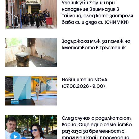
Ученик уби 7 души при
нападение в гимназия в
Тайланд, след като застреля
баба си и дядо си (СНИМКИ)
Задържаха мъж за палеж на
кметството в Тръстеник
Новините на NOVA
(07.08.2026 - 9.00)
След случая с родилката от
Варна: Още едно семейство
разказа за бременност с
трагичен край, проследена