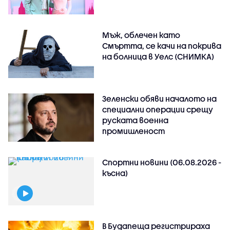
Мъж, облечен като
Смъртта, се качи на покрива
на болница в Уелс (СНИМКА)
Зеленски обяви началото на
специални операции срещу
руската военна
промишленост
Спортни новини (06.08.2026 -
късна)
В Будапеща регистрираха