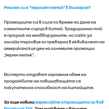
Реален ли е "черният петък" в България?
Промоциите са в сила по време на Деня на
самотните сърца в Китай. Традиционно той
е празник на необвързаните, но сайт за
онлайн търговия го превърна в еквивалент на
американския ден на големите промоции
„Черен петък”.
Експерти отдават огромния обем на
продажбите на повишаващата се
покупателна способност на китайците.
За още новини
харесайте страницата ни във
Facebook ТУК.
Там очакваме и вашите