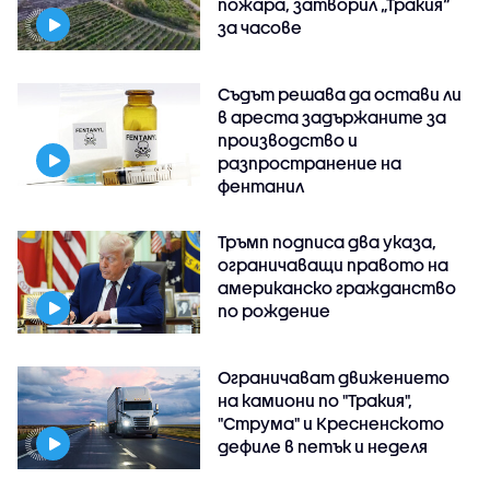
пожара, затворил „Тракия“
за часове
Съдът решава да остави ли
в ареста задържаните за
производство и
разпространение на
фентанил
Тръмп подписа два указа,
ограничаващи правото на
американско гражданство
по рождение
Ограничават движението
на камиони по "Тракия",
"Струма" и Кресненското
дефиле в петък и неделя