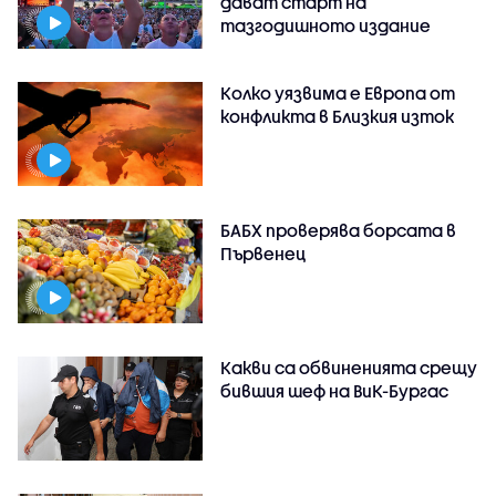
дават старт на
тазгодишното издание
Колко уязвима е Европа от
конфликта в Близкия изток
БАБХ проверява борсата в
Първенец
Какви са обвиненията срещу
бившия шеф на ВиК-Бургас