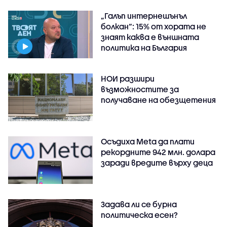
„Галъп интернешънъл
болкан“: 15% от хората не
знаят каква е външната
политика на България
НОИ разшири
възможностите за
получаване на обезщетения
Осъдиха Meta да плати
рекордните 942 млн. долара
заради вредите върху деца
Задава ли се бурна
политическа есен?