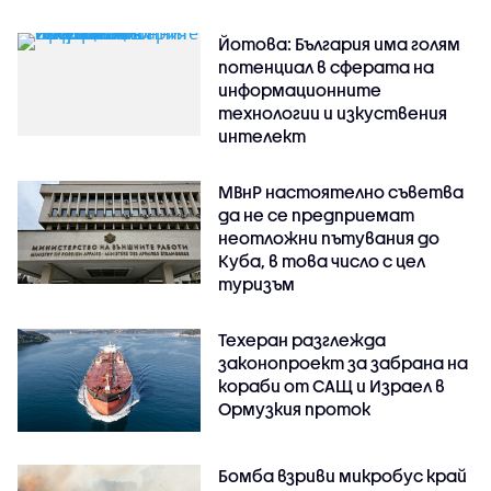
Йотова: България има голям
потенциал в сферата на
информационните
технологии и изкуствения
интелект
МВнР настоятелно съветва
да не се предприемат
неотложни пътувания до
Куба, в това число с цел
туризъм
Техеран разглежда
законопроект за забрана на
кораби от САЩ и Израел в
Ормузкия проток
Бомба взриви микробус край