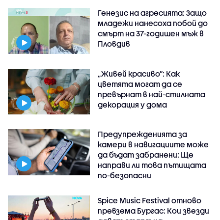
Генезис на агресията: Защо
младежи нанесоха побой до
смърт на 37-годишен мъж в
Пловдив
„Живей красиво”: Как
цветята могат да се
превърнат в най-стилната
декорация у дома
Предупрежденията за
камери в навигациите може
да бъдат забранени: Ще
направи ли това пътищата
по-безопасни
Spice Music Festival отново
превзема Бургас: Кои звезди