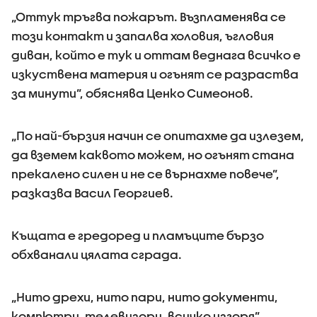
„Оттук тръгва пожарът. Възпламенява се
този контакт и запалва холовия, ъгловия
диван, който е тук и оттам веднага всичко е
изкуствена материя и огънят се разраства
за минути”, обяснява Ценко Симеонов.
„По най-бързия начин се опитахме да излезем,
да вземем каквото можем, но огънят стана
прекалено силен и не се върнахме повече”,
разказва Васил Георгиев.
Къщата е гредоред и пламъците бързо
обхванали цялата сграда.
„Нито дрехи, нито пари, нито документи,
компютри, телевизори, всичко изгоря”,