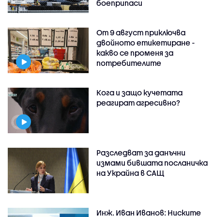
боеприпаси
От 9 август приключва
двойното етикетиране -
какво се променя за
потребителите
Кога и защо кучетата
реагират агресивно?
Разследват за данъчни
измами бившата посланичка
на Украйна в САЩ
Инж. Иван Иванов: Ниските