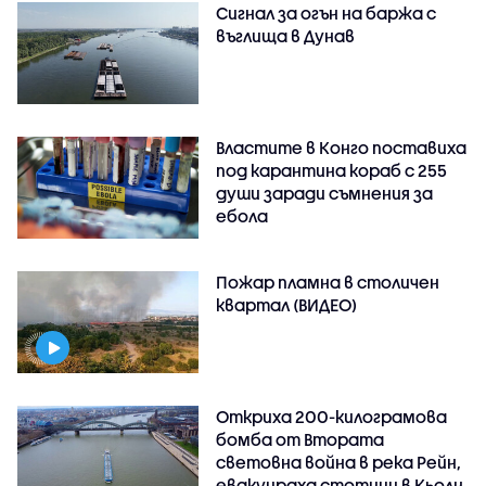
Сигнал за огън на баржа с
въглища в Дунав
Властите в Конго поставиха
под карантина кораб с 255
души заради съмнения за
ебола
Пожар пламна в столичен
квартал (ВИДЕО)
Откриха 200-килограмова
бомба от Втората
световна война в река Рейн,
евакуираха стотици в Кьолн