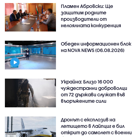
Пламен Абровски: Ще
защитим родните
производители от
нелоялната конкуренция
Обеден информационен блок
на NOVA NEWS (06.08.2026)
Украйна: Близо 16 000
чуждестранни доброволци
от 72 държави служат във
въоръжените сили
Дронът с експлозив на
летището в Лайпциг е бил
открит до самолет с военни