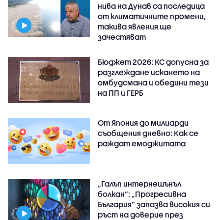
нива на Дунав са последица
от климатичните промени,
такива явления ще
зачестяват
Бюджет 2026: КС допусна за
разглеждане искането на
омбудсмана и обедини тези
на ПП и ГЕРБ
От Япония до милиарди
съобщения дневно: Как се
раждат емоджитата
„Галъп интернешънъл
болкан“: „Прогресивна
България“ запазва високия си
ръст на доверие през