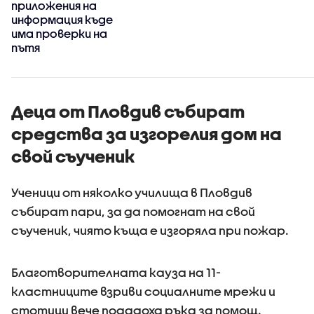
приложения на
,
информация къде
има проверки на
пътя
Деца от Пловдив събират
средства за изгорелия дом на
свой съученик
Ученици от няколко училища в Пловдив
събират пари, за да помогнат на свой
съученик, чиято къща е изгоряла при пожар.
Благотворителната кауза на 11-
кластниците взриви социалните мрежи и
стотици вече подадоха ръка за помощ.