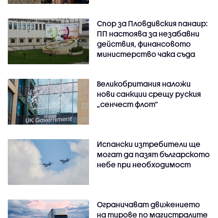
Спор за Пловдивския панаир:
ПП настоява за незабавни
действия, финансовото
министерство чака съда
Великобритания наложи
нови санкции срещу руския
„сенчест флот“
Испански изтребители ще
могат да пазят българското
небе при необходимост
Ограничават движението
на тирове по магистралите