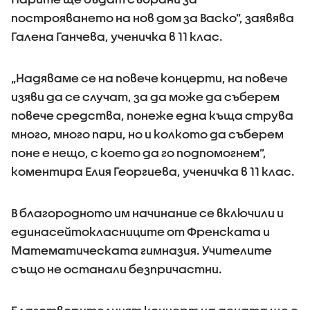
построяването на нов дом за Васко”, заявява
Галена Ганчева, ученичка в 11 клас.
„Надяваме се на повече концерти, на повече
изяви да се случат, за да може да съберем
повече средства, понеже една къща струва
много, много пари, но и колкото да съберем
поне е нещо, с което да го подпомогнем”,
коментира Елия Георгиева, ученичка в 11 клас.
В благородното им начинание се включили и
единасейтокласниците от Френската и
Математическата гимназия. Учителите
също не останали безпричастни.