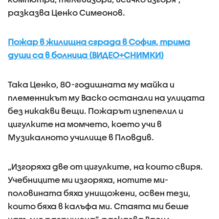
разказва Ценко Симеонов.
Пожар в жилищна сграда в София, трима
души са в болница (ВИДЕО+СНИМКИ)
Така Ценко, 80-годишната му майка и
племенникът му Васко останали на улицата
без никакви вещи. Пожарът изпепелил и
цигулките на момчето, което учи в
Музикалното училище в Пловдив.
„Изгоряха две от цигулките, на които свиря.
Учебниците ми изгоряха, нотите ми-
половината бяха унищожени, освен тези,
които бяха в калъфа ми. Стаята ми беше