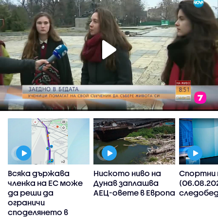
Всяка държава
Ниското ниво на
Спортни 
членка на ЕС може
Дунав заплашва
(06.08.20
да реши да
АЕЦ-овете в Европа
следобед
ограничи
споделянето в