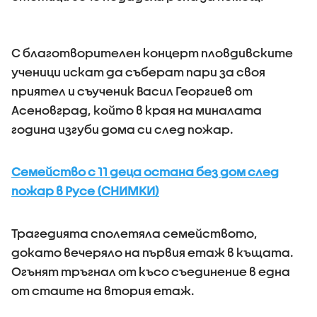
С благотворителен концерт пловдивските
ученици искат да съберат пари за своя
приятел и съученик Васил Георгиев от
Асеновград, който в края на миналата
година изгуби дома си след пожар.
Семейство с 11 деца остана без дом след
пожар в Русе (СНИМКИ)
Трагедията сполетяла семейството,
докато вечеряло на първия етаж в къщата.
Огънят тръгнал от късо съединение в една
от стаите на втория етаж.