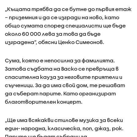
„Къщата трябва да се бутне до първия етаж
– приземния и да се изгради на ново, като
общо сумата според специалисти ще бъде
около 60 000 лева за това да бъде
изградена”, обясни Ценко Симеонов.
Сума, която е непосилна за фамилията.
Затова съдбата на Васко се превръща в
спасителна кауза за неговите приятели и
съученици. За да има свой дом, те решават
да съберат парите. Като организират
благотворителен концерт.
„Ще има всякакви стилове музика за всеки
един- народна, класическа, поп, джаз, рок.
Парите ще бъдат събрани за