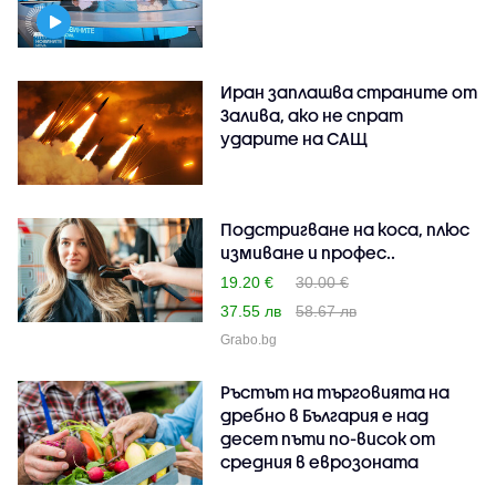
Иран заплашва страните от
Залива, ако не спрат
ударите на САЩ
Подстригване на коса, плюс
измиване и профес..
19.20 €
30.00 €
37.55 лв
58.67 лв
Grabo.bg
Ръстът на търговията на
дребно в България е над
десет пъти по-висок от
средния в еврозоната