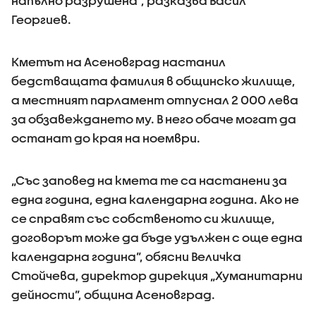
напълно разрушена”, разказва Васил
Георгиев.
Кметът на Асеновград настанил
бедстващата фамилия в общинско жилище,
а местният парламент отпуснал 2 000 лева
за обзавеждането му. В него обаче могат да
останат до края на ноември.
„Със заповед на кмета те са настанени за
една година, една календарна година. Ако не
се справят със собственото си жилище,
договорът може да бъде удължен с още една
календарна година”, обясни Величка
Стойчева, директор дирекция „Хуманитарни
дейности”, община Асеновград.