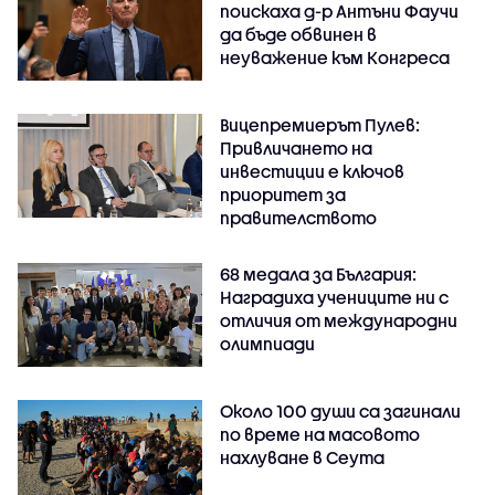
поискаха д-р Антъни Фаучи
да бъде обвинен в
неуважение към Конгреса
Вицепремиерът Пулев:
Привличането на
инвестиции е ключов
приоритет за
правителството
68 медала за България:
Наградиха учениците ни с
отличия от международни
олимпиади
Около 100 души са загинали
по време на масовото
нахлуване в Сеута