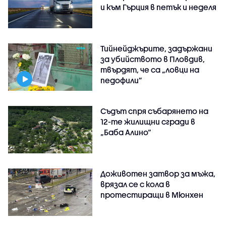
и към Гърция в петък и неделя
Тийнейджърите, задържани
за убийството в Пловдив,
твърдят, че са „ловци на
педофили”
Съдът спря събарянето на
12-те жилищни сгради в
„Баба Алино“
Доживотен затвор за мъжа,
врязал се с кола в
протестиращи в Мюнхен