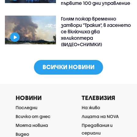
първите 100 дни управление
Голям пожар временно
затвори "Тракия", в гасенето
се включиха два
хеликоптера
(ВИДЕО+СНИМКИ)
ВСИЧКИ НОВИНИ
НОВИНИ
ТЕЛЕВИЗИЯ
Последни
На живо
Всичко от днес
Лицата на NOVA
Моята новина
Предавания и
сериали
Видео