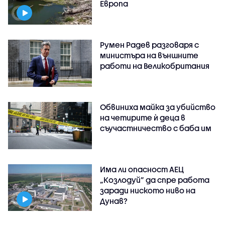
Европа
Румен Радев разговаря с
министъра на външните
работи на Великобритания
Обвиниха майка за убийство
на четирите ѝ деца в
съучастничество с баба им
Има ли опасност АЕЦ
„Козлодуй” да спре работа
заради ниското ниво на
Дунав?