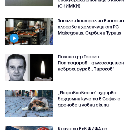
(СНИМКИ)
Засилен контрол на вноса на
плодове и зеленчуци от РС
Македония, Сърбия и Турция
Почина д-р Георги
Поптодоров – дългогодишен
неврохирург в „Пирогов“
„Екоравновесие“ издирва
бездомни кучета в София с
дронове и ловни екипи
Кризата във ФИФА се