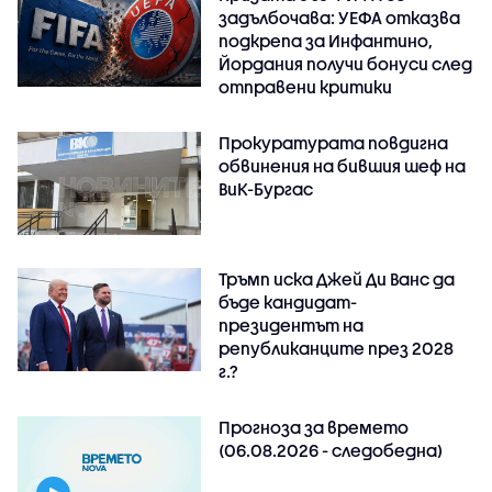
задълбочава: УЕФА отказва
подкрепа за Инфантино,
Йордания получи бонуси след
отправени критики
Прокуратурата повдигна
обвинения на бившия шеф на
ВиК-Бургас
Тръмп иска Джей Ди Ванс да
бъде кандидат-
президентът на
републиканците през 2028
г.?
Прогноза за времето
(06.08.2026 - следобедна)