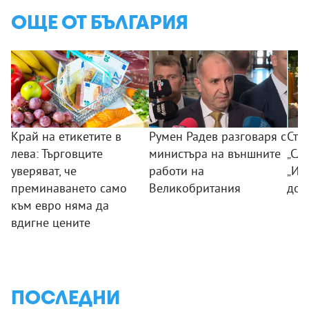
ОЩЕ ОТ БЪЛГАРИЯ
Край на етикетите в
Румен Радев разговаря с
Сто
лева: Търговците
министъра на външните
„Сла
уверяват, че
работи на
„Из
преминаването само
Великобритания
дог
към евро няма да
вдигне цените
ПОСЛЕДНИ