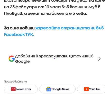
Благотворителният концерт на децата ще е
на 23 февруари от 19 часа във Военния клуб в
Пловдив, а цената на билета е 5 лева.
За още новини
харесайте страницата ни във
Facebook ТУК.
Добави ни в предпочитани източници в
Google
Последвайте ни
NewsLetter
Google News
Youtube