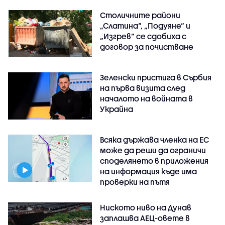
Столичните райони
„Слатина“, „Подуяне“ и
„Изгрев“ се сдобиха с
договор за почистване
Зеленски пристига в Сърбия
на първа визита след
началото на войната в
Украйна
Всяка държава членка на ЕС
може да реши да ограничи
споделянето в приложения
на информация къде има
проверки на пътя
Ниското ниво на Дунав
заплашва АЕЦ-овете в