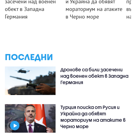
засечени над военен
и Украйна да обявят
пре
обект в Западна
мораториум на атаките
във
Германия
в Черно море
на 
ПОСЛЕДНИ
Дронове са били засечени
над военен обект в Западна
Германия
Турция поиска от Русия и
Украйна да обявят
мораториум на атаките в
Черно море