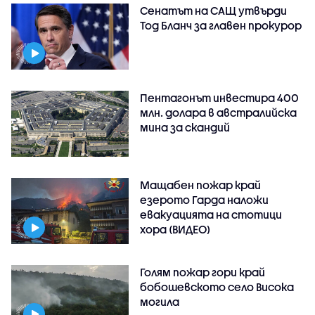
Сенатът на САЩ утвърди
Тод Бланч за главен прокурор
Пентагонът инвестира 400
млн. долара в австралийска
мина за скандий
Мащабен пожар край
езерото Гарда наложи
евакуацията на стотици
хора (ВИДЕО)
Голям пожар гори край
бобошевското село Висока
могила