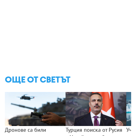
ОЩЕ ОТ СВЕТЪТ
Дронове са били
Турция поиска от Русия
Уче