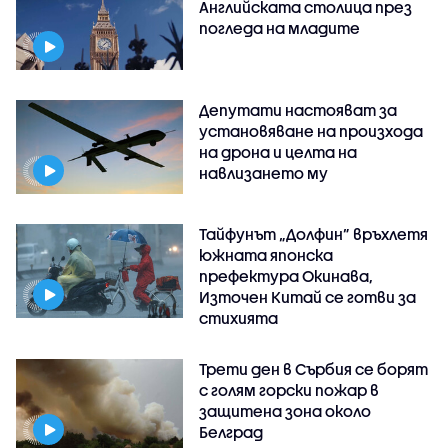
Английската столица през
погледа на младите
Депутати настояват за
установяване на произхода
на дрона и целта на
навлизането му
Тайфунът „Долфин” връхлетя
южната японска
префектура Окинава,
Източен Китай се готви за
стихията
Трети ден в Сърбия се борят
с голям горски пожар в
защитена зона около
Белград