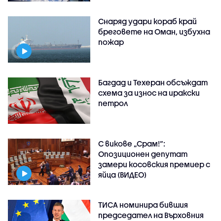
Снаряд удари кораб край
бреговете на Оман, избухна
пожар
Багдад и Техеран обсъждат
схема за износ на иракски
петрол
С викове „Срам!“:
Опозиционен депутат
замери косовския премиер с
яйца (ВИДЕО)
ТИСА номинира бившия
председател на Върховния