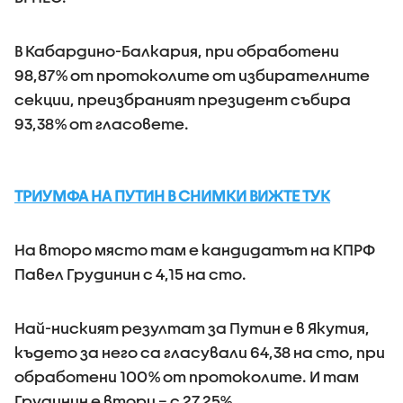
В Кабардино-Балкария, при обработени
98,87% от протоколите от избирателните
секции, преизбраният президент събира
93,38% от гласовете.
ТРИУМФА НА ПУТИН В СНИМКИ ВИЖТЕ ТУК
На второ място там е кандидатът на КПРФ
Павел Грудинин с 4,15 на сто.
Най-ниският резултат за Путин е в Якутия,
където за него са гласували 64,38 на сто, при
обработени 100% от протоколите. И там
Грудинин е втори – с 27,25%.