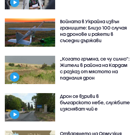
Войната в Украйна извън
границите: Близо 100 случая
на дронове и ракети в
съседни държави
„Когато гръмна, се чу силно“:
Жители в района на Кардам
с разказ от мястото на
падналия дрон
Дрон се взриви в
българското небе, службите
изясняват чий е
Отварянето на Ормузкия