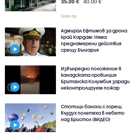
35.00 €
40.00 €
Grabo.bg
Адмирал Ефтимов за дрона
край Кардам: Няма
преднамерени действия
срещу България
Извънредно положение в
канадската провинция
Британска Колумбия заради
неконтролируем пожар
Стотици балони с горещ
въздух полетяха в небето
над Бристол (ВИДЕО)