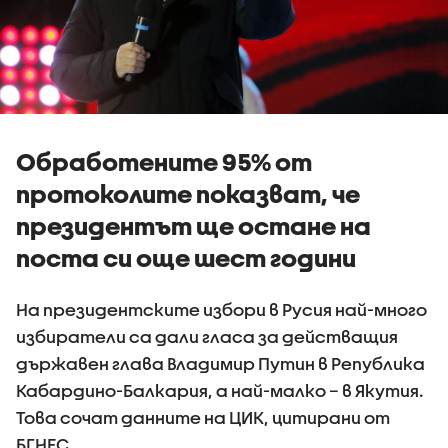
Обработените 95% от
протоколите показват, че
президентът ще остане на
поста си още шест години
На президентските избори в Русия най-много
избиратели са дали гласа за действащия
държавен глава Владимир Путин в Република
Кабардино-Балкария, а най-малко – в Якутия.
Това сочат данните на ЦИК, цитирани от
БГНЕС.