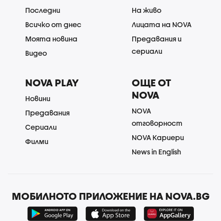
Последни
На живо
Всичко от днес
Лицата на NOVA
Моята новина
Предавания и
сериали
Видео
NOVA PLAY
ОЩЕ ОТ
NOVA
Новини
NOVA
Предавания
отговорност
Сериали
NOVA Кариери
Филми
News in English
МОБИЛНОТО ПРИЛОЖЕНИЕ НА NOVA.BG