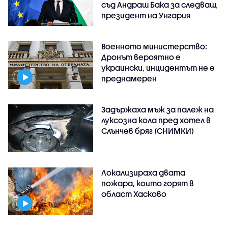
съд Андраш Бака за следващ
президент на Унгария
Военното министерство:
Дронът вероятно е
украински, инцидентът не е
преднамерен
Задържаха мъж за палеж на
луксозна кола пред хотел в
Слънчев бряг (СНИМКИ)
Локализираха двата
пожара, които горят в
област Хасково