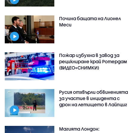
Почина бащата на Лионел
Меси
Пожар избухна в завод за
рециклиране край Ротердам
(ВИДЕО+СНИМКИ)
Русия отхвърли обвиненията
за участие в инцидента с
дрон на летището в Лайпциг
Магията Лондон: