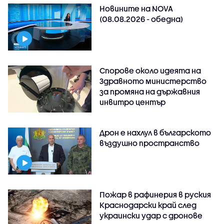
Новините на NOVA
(08.08.2026 - обедна)
Спорове около идеята на
Здравното министерство
за промяна на държавния
инвитро център
Дрон е нахлул в българското
въздушно пространство
Пожар в рафинерия в руския
Краснодарски край след
украински удар с дронове