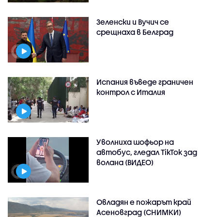
Зеленски и Вучич се
срещнаха в Белград
Испания въведе граничен
контрол с Италия
Уволниха шофьор на
автобус, гледал TikTok зад
волана (ВИДЕО)
Овладян е пожарът край
Асеновград (СНИМКИ)