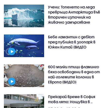
Учени: Топенето на леда
превръща Антарктида във
вторичен източник на
живачно замърсяване
Бебе ламантин с дебют
пред публика в зоопарк в
Южен Китай (ВИДЕО
600 малки птици фламинго
бяха освободени в една от
най-големите колонии в
Европа (ВИДЕО)
Прекарай време в София
това лято: Нощувка в ..