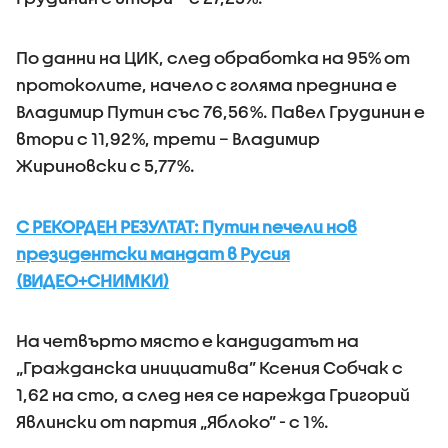
По данни на ЦИК, след обработка на 95% от
протоколите, начело с голяма преднина е
Владимир Путин със 76,56%. Павел Грудинин е
втори с 11,92%, трети – Владимир
Жириновски с 5,77%.
С РЕКОРДЕН РЕЗУЛТАТ: Путин печели нов
президентски мандат в Русия
(ВИДЕО+СНИМКИ)
На четвърто място е кандидатът на
„Гражданска инициатива” Ксения Собчак с
1,62 на сто, а след нея се нарежда Григорий
Явлински от партия „Яблоко” - с 1%.