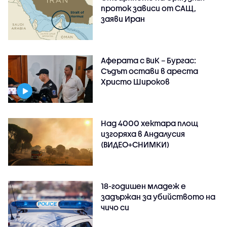
проток зависи от САЩ,
заяви Иран
Аферата с ВиК – Бургас:
Съдът остави в ареста
Христо Широков
Над 4000 хектара площ
изгоряха в Андалусия
(ВИДЕО+СНИМКИ)
18-годишен младеж е
задържан за убийството на
чичо си