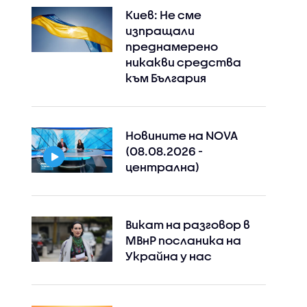
Киев: Не сме
изпращали
преднамерено
никакви средства
към България
Новините на NOVA
(08.08.2026 -
централна)
Instagram
Facebook
Викат на разговор в
МВнР посланика на
Украйна у нас