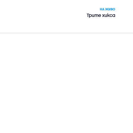
НА ЖИВО
Трите хикса