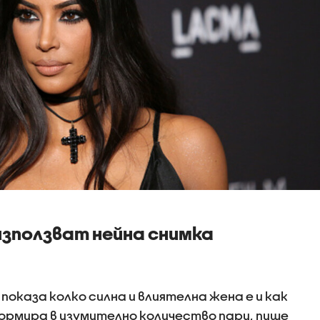
използват нейна снимка
показа колко силна и влиятелна жена е и как
формира в изумително количество пари, пише