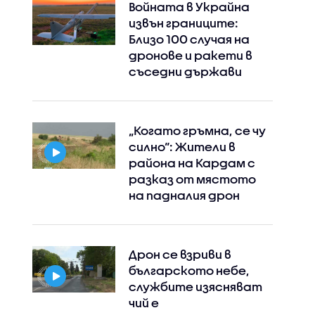
Войната в Украйна
извън границите:
Близо 100 случая на
дронове и ракети в
съседни държави
„Когато гръмна, се чу
силно“: Жители в
района на Кардам с
разказ от мястото
на падналия дрон
Дрон се взриви в
българското небе,
службите изясняват
чий е