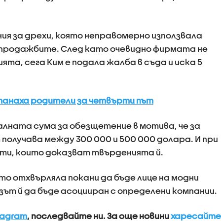
ия за дрехи, която неправомерно използвала
чи продажбите. След като очевидно фирмата не
ята, сега Ким е подала жалба в съда и иска 5
танаха родители за четвърти път
лната сума за обезщетение в мотива, че за
 получава между 300 000 и 500 000 долара. И при
ти, които доказват твърденията й.
то отхвърляла покани да бъде лице на модни
зът й да бъде асоцииран с определени компании.
tagram
, последвайте ни.
За още новини
харесайте