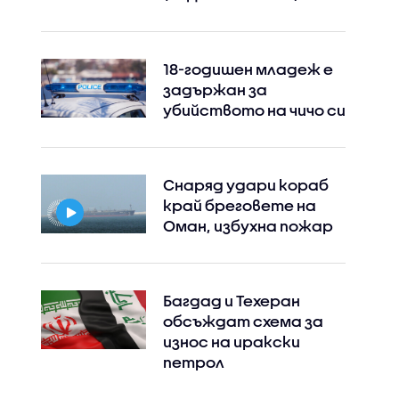
18-годишен младеж е
задържан за
убийството на чичо си
Снаряд удари кораб
край бреговете на
Оман, избухна пожар
Багдад и Техеран
обсъждат схема за
износ на иракски
петрол