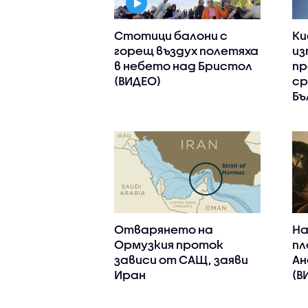
Стотици балони с
Ки
горещ въздух полетяха
из
в небето над Бристол
пр
(ВИДЕО)
ср
Бъ
Отварянето на
На
Ормузкия проток
пл
зависи от САЩ, заяви
Ан
Иран
(В