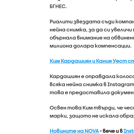
БГНЕС.
Риалити звездата съди компан
нейна снимка, за да си увели
обърнала внимание на обвинени
милиона долара компенсации.
Ким Кардашиян и Кание Уест с
Кардашиян е оправдала колоса
всяка нейна снимка в Instagram
това е предоставила докумен
Освен това Ким твърди, че чес
марки, защото не искала обра
Новините на NOVA
- вече и в
Ins