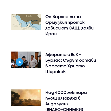
Отварянето на
Ормузкия проток
зависи от САЩ, заяви
Иран
Аферата с ВиК –
Бургас: Съдът остави
в ареста Христо
Широков
Над 4000 хектара
площ изгоряха в
Андалусия
(ВИДЕО+СНИМКИ)