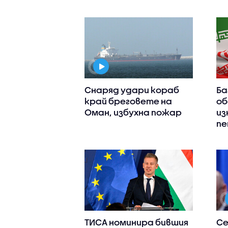
Снаряд удари кораб
Ба
край бреговете на
об
Оман, избухна пожар
из
пе
ТИСА номинира бившия
Се