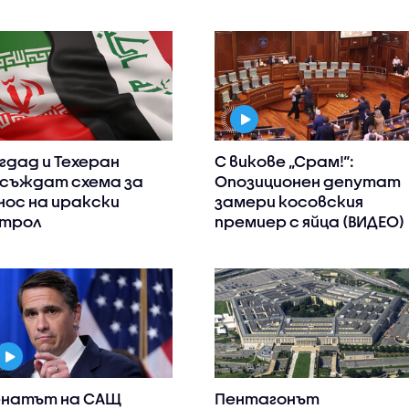
гдад и Техеран
С викове „Срам!“:
съждат схема за
Опозиционен депутат
нос на иракски
замери косовския
трол
премиер с яйца (ВИДЕО)
натът на САЩ
Пентагонът