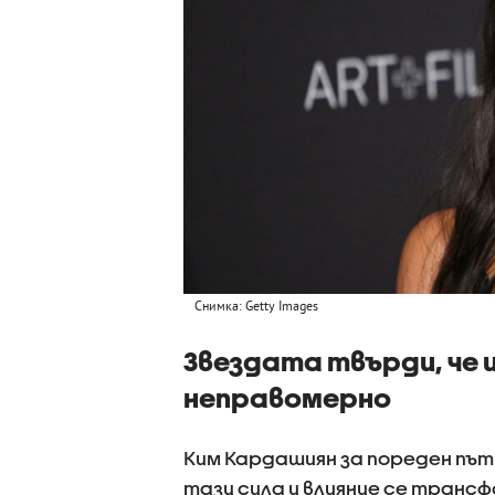
Снимка: Getty Images
Звездата твърди, че 
неправомерно
Ким Кардашиян за пореден път 
тази сила и влияние се транс