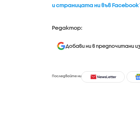
и страницата ни във Facebook 
Редактор:
Добави ни в предпочитани и
Последвайте ни
NewsLetter