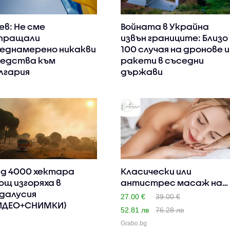
ев: Не сме
Войната в Украйна
пращали
извън границите: Близо
еднамерено никакви
100 случая на дронове и
едства към
ракети в съседни
лгария
държави
д 4000 хектара
Класически или
ощ изгоряха в
антистрес масаж на
далусия
цяло тяло,..
27.00 €
39.00 €
ИДЕО+СНИМКИ)
52.81 лв
76.28 лв
Grabo.bg