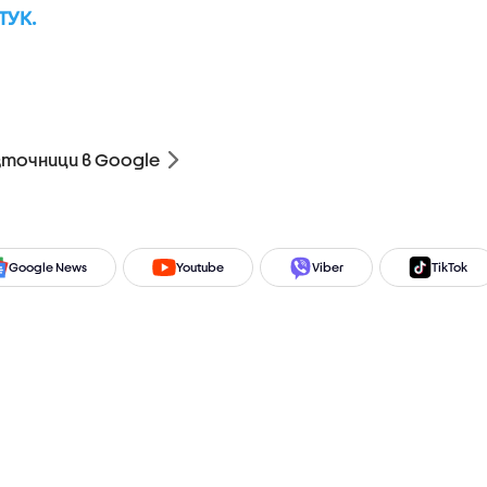
ТУК.
зточници в Google
Google News
Youtube
Viber
TikTok