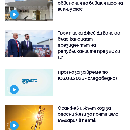
обвинения на бившия шеф на
ВиК-Бургас
Тръмп иска Джей Ди Ванс да
бъде кандидат-
президентът на
републиканците през 2028
г.?
Прогноза за времето
(06.08.2026 - следобедна)
Оранжев и жълт код за
опасни жеги за почти цяла
България в петък