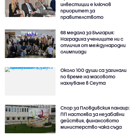
инвестиции е ключов
приоритет за
правителството
68 медала за България:
Наградиха учениците ни с
отличия от международни
олимпиади
Около 100 души са загинали
по време на масовото
нахлуване в Сеута
Спор за Пловдивския панаир:
ПП настоява за незабавни
действия, финансовото
министерство чака съда