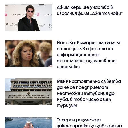
Джим Кери ще участва в
игралния филм „Джетсънови“
Йотова: България има голям
потенциал в сферата на
информационните
технологии и изкуствения
интелект
МВнР настоятелно съветва
да не се предприемат
неотложни пътувания до
Куба, в това число с цел
туризъм
Техеран разглежда
законопроект за забрана на