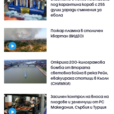
под карантина кораб с 255
души заради съмнения за
ебола
Пожар пламна в столичен
квартал (ВИДЕО)
Откриха 200-килограмова
бомба от Втората
световна война в река Рейн,
евакуираха стотици в Кьолн
(СНИМКИ)
Засилен контрол на вноса на
плодове и зеленчуци от РС
Македония, Сърбия и Турция