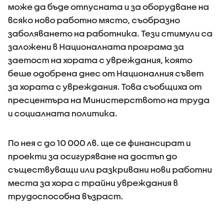
може да бъде отпусната и за оборудване на
всяко ново работно място, съобразно
заболяването на работника. Тези стимули са
заложени в Националната програма за
заетост на хората с увреждания, която
беше одобрена днес от Националния съвет
за хората с увреждания. Това съобщиха от
пресцентъра на Министерството на труда
и социалната политика.
По нея с до 10 000 лв. ще се финансират и
проекти за осигуряване на достъп до
съществуващи или разкривани нови работни
места за хора с трайни увреждания в
трудоспособна възраст.