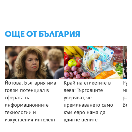
ОЩЕ ОТ БЪЛГАРИЯ
Йотова: България има
Край на етикетите в
Рум
голям потенциал в
лева: Търговците
мин
сферата на
уверяват, че
раб
информационните
преминаването само
Вел
технологии и
към евро няма да
изкуствения интелект
вдигне цените