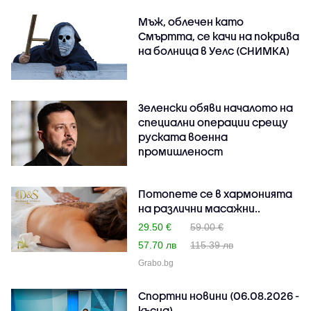
Мъж, облечен като
Смъртта, се качи на покрива
на болница в Уелс (СНИМКА)
Зеленски обяви началото на
специални операции срещу
руската военна
промишленост
Потопете се в хармонията
на различни масажни..
29.50 €
59.00 €
57.70 лв
115.39 лв
Grabo.bg
Спортни новини (06.08.2026 -
късна)