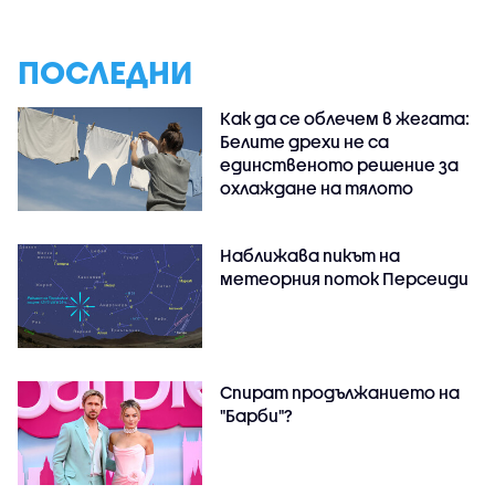
ПОСЛЕДНИ
Как да се облечем в жегата:
Белите дрехи не са
единственото решение за
охлаждане на тялото
Наближава пикът на
метеорния поток Персеиди
Спират продължанието на
"Барби"?