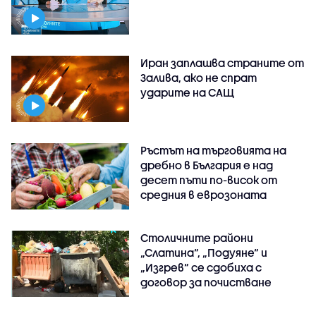
Иран заплашва страните от
Залива, ако не спрат
ударите на САЩ
Ръстът на търговията на
дребно в България е над
десет пъти по-висок от
средния в еврозоната
Столичните райони
„Слатина“, „Подуяне“ и
„Изгрев“ се сдобиха с
договор за почистване