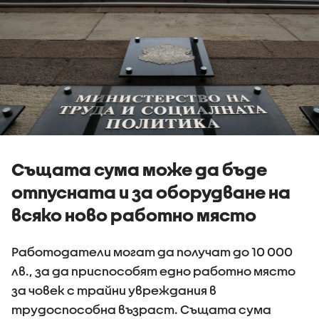
Същата сума може да бъде
отпусната и за оборудване на
всяко ново работно място
Работодатели могат да получат до 10 000
лв., за да приспособят едно работно място
за човек с трайни увреждания в
трудоспособна възраст. Същата сума