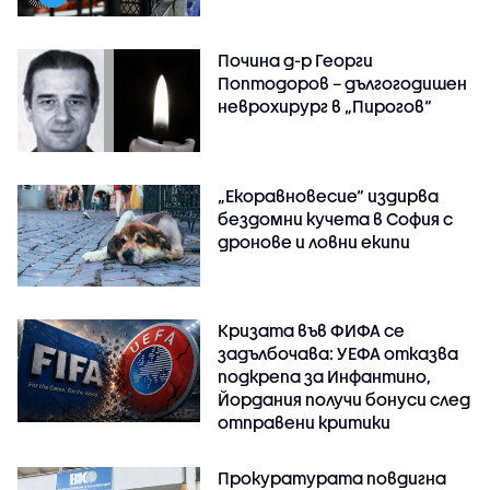
Почина д-р Георги
Поптодоров – дългогодишен
неврохирург в „Пирогов“
„Екоравновесие“ издирва
бездомни кучета в София с
дронове и ловни екипи
Кризата във ФИФА се
задълбочава: УЕФА отказва
подкрепа за Инфантино,
Йордания получи бонуси след
отправени критики
Прокуратурата повдигна