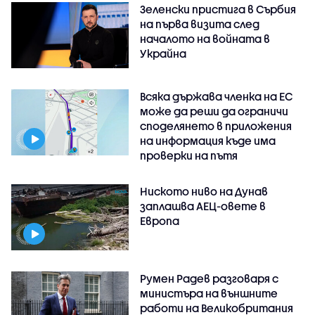
Зеленски пристига в Сърбия
на първа визита след
началото на войната в
Украйна
Всяка държава членка на ЕС
може да реши да ограничи
споделянето в приложения
на информация къде има
проверки на пътя
Ниското ниво на Дунав
заплашва АЕЦ-овете в
Европа
Румен Радев разговаря с
министъра на външните
работи на Великобритания