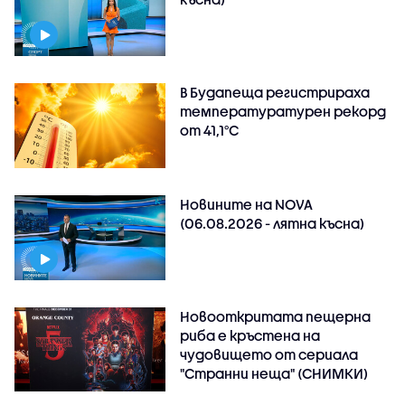
В Будапеща регистрираха
температуратурен рекорд
от 41,1°C
Новините на NOVA
(06.08.2026 - лятна късна)
Новооткритата пещерна
риба е кръстена на
чудовището от сериала
"Странни неща" (СНИМКИ)