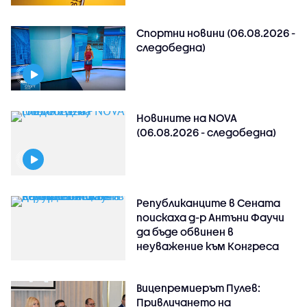
Спортни новини (06.08.2026 -
следобедна)
Новините на NOVA
(06.08.2026 - следобедна)
Републиканците в Сената
поискаха д-р Антъни Фаучи
да бъде обвинен в
неуважение към Конгреса
Вицепремиерът Пулев:
Привличането на