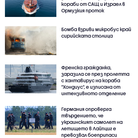
кораби от САЩ и Израел в
Ормузкия проток
Бомба взриви микробус край
сирийската столица
Френска гражданка,
заразила се през пролетта
с хантавирус на кораба
"Хондиус", е изписана от
интензивното отделение
Германия опроверга
твърдението, че
украинският самолет на
летището в Лайпциг е
превозвал боеприпаси