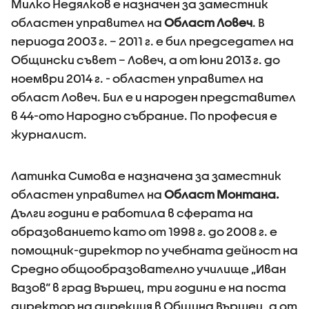
Милко Недялков е назначен за заместник
областен управител на
Област Ловеч
. В
периода 2003 г. – 2011 г. е бил председател на
Общински съвет – Ловеч, а от юни 2013 г. до
ноември 2014 г. - областен управител на
област Ловеч. Бил е и народен представител
в 44-ото Народно събрание. По професия е
журналист.
Латинка Симова е назначена за заместник
областен управител на
Област Монтана.
Дълги години е работила в сферата на
образованието като от 1998 г. до 2008 г. е
помощник-директор по учебната дейност на
Средно общообразователно училище „Иван
Вазов“ в град Вършец, три години е на поста
директор на дирекция в Община Вършец, а от