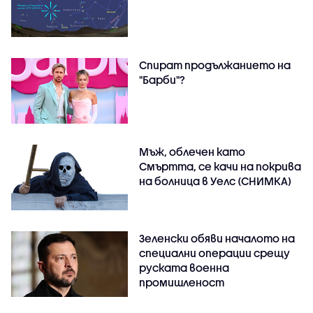
Спират продължанието на
"Барби"?
Мъж, облечен като
Смъртта, се качи на покрива
на болница в Уелс (СНИМКА)
Зеленски обяви началото на
специални операции срещу
руската военна
промишленост