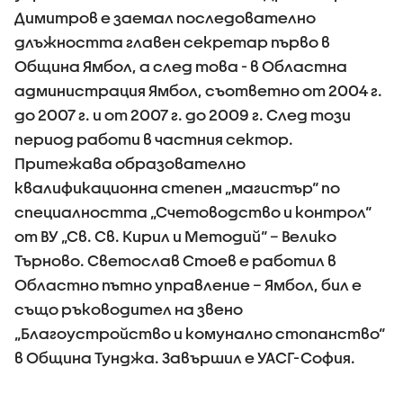
Димитров е заемал последователно
длъжността главен секретар първо в
Община Ямбол, а след това - в Областна
администрация Ямбол, съответно от 2004 г.
до 2007 г. и от 2007 г. до 2009 г. След този
период работи в частния сектор.
Притежава образователно
квалификационна степен „магистър“ по
специалността „Счетоводство и контрол“
от ВУ „Св. Св. Кирил и Методий“ – Велико
Търново. Светослав Стоев е работил в
Областно пътно управление – Ямбол, бил е
също ръководител на звено
„Благоустройство и комунално стопанство“
в Община Тунджа. Завършил е УАСГ-София.