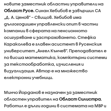
новите заместник областни управители на
Област Русе.
Синан Хебибов е завършил СА
„Д. А. Ценов“ – Свищов. Хебибов има
дългогодишен управленски опит в частни
компании в сферата на пенсионното
осигуряване и застраховането. Стефка
Караколева е главен асистент в Русенския
университет „Ангел Кънчев“. Преподавател е
по висша математика, компютърни системи
за текстообработка, изчисления и
визуализация. Автор е на множество
електронни учебници.
Минчо Йорданов е назначен за заместник
областен управител на
Област Силистра
.
Работил е дълги години в системата на МВР и