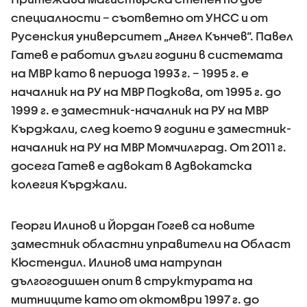
специалности – съответно от УНСС и от
Русенския университет „Ангел Кънчев“. Павел
Гатев е работил дълги години в системата
на МВР като в периода 1993 г. – 1995 г. е
началник на РУ на МВР Подкова, от 1995 г. до
1999 г. е заместник-началник на РУ на МВР
Кърджали, след което 9 години е заместник-
началник на РУ на МВР Момчилград. От 2011 г.
досега Гатев е адвокат в Адвокатска
колегия Кърджали.
Георги Илинов и Йордан Гогев са новите
заместник областни управители на Област
Кюстендил. Илинов има натрупан
дългогодишен опит в структурата на
митниците като от октомври 1997 г. до