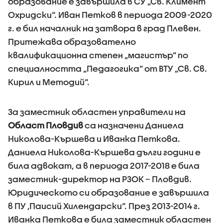
образование е завършила в СУ „Св. Климент
Охридски“. Иван Петков в периода 2009-2020
г. е бил началник на затвора в град Плевен.
Притежава образователно
квалификационна степен „магистър“ по
специалността „Педагогика“ от ВТУ „Св. Св.
Кирил и Методий“.
За заместник областен управители на
Област Пловдив
са назначени Даниела
Николова-Кършева и Иванка Петкова.
Даниела Николова-Кършева дълги години е
била адвокат, а в периода 2017-2018 е била
заместник-директор на РЗОК – Пловдив.
Юридическото си образование е завършила
в ПУ ‚Паисий Хилендарски“. През 2013-2014 г.
Иванка Петкова е била заместник областен