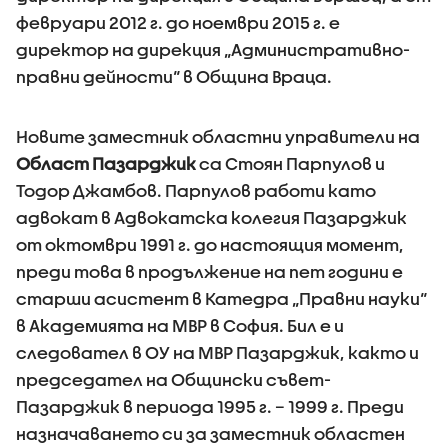
февруари 2012 г. до ноември 2015 г. е
директор на дирекция „Административно-
правни дейности“ в Община Враца.
Новите заместник областни управители на
Област Пазарджик
са Стоян Парпулов и
Тодор Джамбов. Парпулов работи като
адвокат в Адвокатска колегия Пазарджик
от октомври 1991 г. до настоящия момент,
преди това в продължение на пет години е
старши асистент в Катедра „Правни науки“
в Академията на МВР в София. Бил е и
следовател в ОУ на МВР Пазарджик, както и
председател на Общински съвет-
Пазарджик в периода 1995 г. – 1999 г. Преди
назначаването си за заместник областен