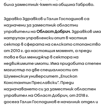
била заместник-кмет на община Габрово.
Здравко Здравков и Галин Господинов са
назначени за заместник областни
управители на
Област Добрич
. Здравков има
натрупан управленски опит в частния
сектор в сферата на селското стопанство
от 2010 г. до настоящия момент, а преди
това е бил мениджър в сектора на
недвижимите имоти. Има придобита степен
магистър по две специалности от
Шуменския университет „Епископ
Константин Преславски“. Преди
назначаването си за заместник областен
управител на Област Добрич, от 2018 г.
досега Галин Господинов е началник отдел и