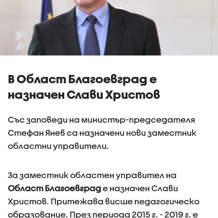
В Област Благоевград е
назначен Слави Христов
Със заповеди на министър-председателя
Стефан Янев са назначени нови заместник
областни управители.
За заместник областен управител на
Област Благоевград
е назначен Слави
Христов. Притежава висше педагогическо
образование. През периода 2015 г. - 2019 г. е