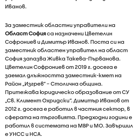
Иванов.
За заместник областни управители на
Област София
са назначени Цветелин
Софрониев и Димитър Иванов. Поста си на
заместник областен управител на област
София запазва Живка Такева-Първанова.
Цветелин Софрониев от 2019 г. досега е
заемал длъжността заместник-кмет на
Район „Изгрев“ – Столична община.
Притежава юридическо образование от СУ
„Св. Климент Охридски“. Димитър Иванов от
2012 г. досега е работил в частния сектор, в
сферата на търговията. Предходни години е
работил в системата на МВР и МО. Завършил
е УНСС и НСА.