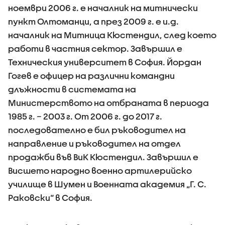
ноември 2006 г. е началник на митнически
пункт Олтоманци, а през 2009 г. е и.д.
началник на Митница Кюстендил, след което
работи в частния сектор. Завършил е
Техническия университет в София. Йордан
Гогев е офицер на различни командни
длъжности в системата на
Министерството на отбраната в периода
1985 г. – 2003 г. От 2006 г. до 2017 г.
последователно е бил ръководител на
направление и ръководител на отдел
продажби във ВиК Кюстендил. Завършил е
Висшето народно военно артилерийско
училище в Шумен и Военната академия „Г. С.
Раковски“ в София.