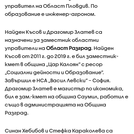
управител на Област Пловдив. По
образование е инженер-агроном.
Найден Късов и Драгомир Златев са
назначени за заместник областни
управители на
Област Разград
. Найден
Късов от 2011 г. до 2019 г. е бил заместник-
кмет в община „Цар Калоян“ с ресор
„Социални дейности и Образование“.
Завършил е НСА „Васил Левски“ – София.
Драгомир Златев е магистър по икономика,
бил е зам.-кмет на община Саумил, работил е
също в администрацията на Община
Разград.
Синан Хебибов и Стефка Караколева са