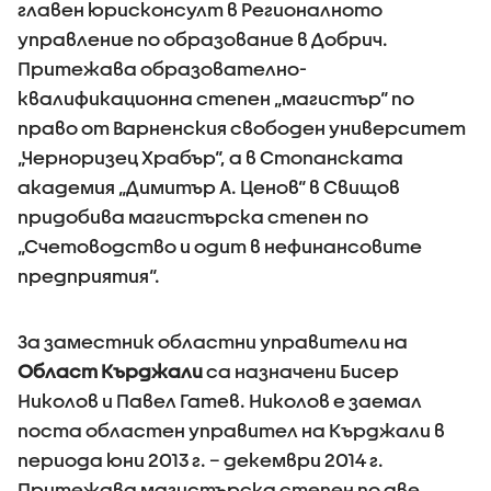
главен юрисконсулт в Регионалното
управление по образование в Добрич.
Притежава образователно-
квалификационна степен „магистър“ по
право от Варненския свободен университет
„Черноризец Храбър“, а в Стопанската
академия „Димитър А. Ценов“ в Свищов
придобива магистърска степен по
„Счетоводство и одит в нефинансовите
предприятия“.
За заместник областни управители на
Област Кърджали
са назначени Бисер
Николов и Павел Гатев. Николов е заемал
поста областен управител на Кърджали в
периода юни 2013 г. – декември 2014 г.
Притежава магистърска степен по две