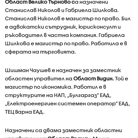
Област Велико Търново с
а назначени
Станислав Николов и Габриела Шилкова.
Станислав Николов е магистър по право. Бил
е адвокатски сътрудник, юрисконсулт и
ръководител в частна компания. Габриела
Шилкова е магистър по право. Работила е в
сферата на търговията.
Шишман Чаушев е назначен за заместник
областен управител на
Област Видин.
Той е
магистър по икономика. Работил е в
структурите на НАП, „Булгаргаз“ ЕАД,
„Електроенергиен системен оператор“ ЕАД,
ТЕЦ Варна ЕАД.
Назначени са двама заместник областни