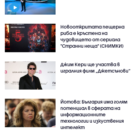
Новооткритата пещерна
риба е кръстена на
чудовището от сериала
"Странни неща" (СНИМКИ)
Джим Кери ще участва в
игралния филм „Джетсънови“
Йотова: България има голям
потенциал в сферата на
информационните
технологии и изкуствения
интелект