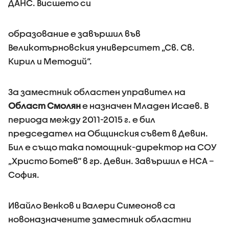
ДАНС. Висшето си
образование е завършил във
Великотърновския университет „Св. Св.
Кирил и Методий“.
За заместник областен управител на
Област Смолян
е назначен Младен Исаев. В
периода между 2011-2015 г. е бил
председател на Общинския съвет в Девин.
Бил е също така помощник-директор на СОУ
„Христо Ботев“ в гр. Девин. Завършил е НСА –
София.
Ивайло Венков и Валери Симеонов са
новоназначените заместник областни