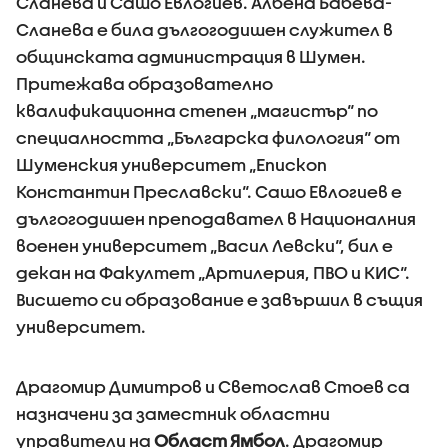
Сланева и Сашо Евлогиев. Албена Бабева-
Сланева е била дългогодишен служител в
общинската администрация в Шумен.
Притежава образователно
квалификационна степен „магистър“ по
специалността „Българска филология“ от
Шуменския университет „Епископ
Константин Преславски“. Сашо Евлогиев е
дългогодишен преподавател в Националния
военен университет „Васил Левски“, бил е
декан на Факултет „Артилерия, ПВО и КИС“.
Висшето си образование е завършил в същия
университет.
Драгомир Димитров и Светослав Стоев са
назначени за заместник областни
управители на
Област Ямбол
. Драгомир