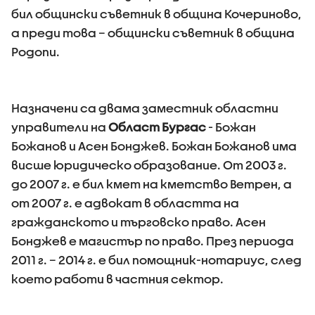
бил общински съветник в община Кочериново,
а преди това – общински съветник в община
Родопи.
Назначени са двама заместник областни
управители на
Област Бургас
- Божан
Божанов и Асен Бонджев. Божан Божанов има
висше юридическо образование. От 2003 г.
до 2007 г. е бил кмет на кметство Ветрен, а
от 2007 г. е адвокат в областта на
гражданското и търговско право. Асен
Бонджев е магистър по право. През периода
2011 г. – 2014 г. е бил помощник-нотариус, след
което работи в частния сектор.