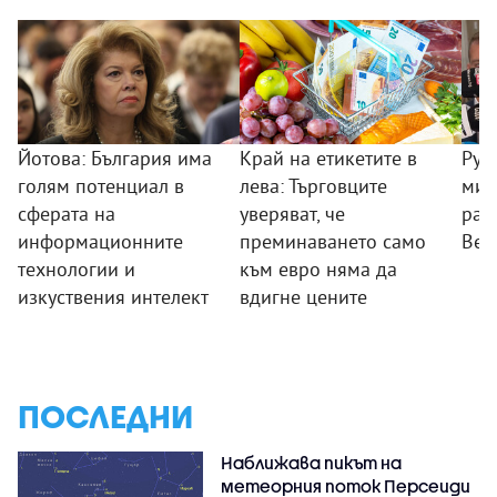
Йотова: България има
Край на етикетите в
Рум
голям потенциал в
лева: Търговците
мин
сферата на
уверяват, че
раб
информационните
преминаването само
Вел
технологии и
към евро няма да
изкуствения интелект
вдигне цените
ПОСЛЕДНИ
Наближава пикът на
метеорния поток Персеиди