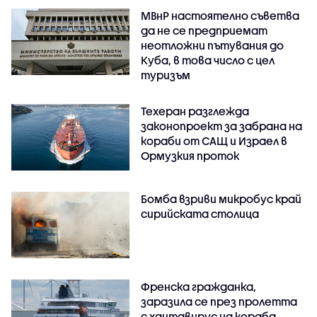
МВнР настоятелно съветва
да не се предприемат
неотложни пътувания до
Куба, в това число с цел
туризъм
Техеран разглежда
законопроект за забрана на
кораби от САЩ и Израел в
Ормузкия проток
Бомба взриви микробус край
сирийската столица
Френска гражданка,
заразила се през пролетта
с хантавирус на кораба