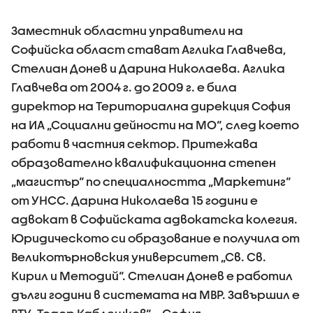
Заместник областни управители на
Софийска област стават Аглика Главчева,
Стелиан Донев и Дарина Николаева. Аглика
Главчева от 2004 г. до 2009 г. е била
директор на Териториална дирекция София
на ИА „Социални дейности на МО“, след което
работи в частния сектор. Притежава
образователно квалификационна степен
„магистър“ по специалността „Маркетинг“
от УНСС. Дарина Николаева 15 години е
адвокат в Софийската адвокатска колегия.
Юридическото си образование е получила от
Великотърновския университет „Св. Св.
Кирил и Методий“. Стелиан Донев е работил
дълги години в системата на МВР. Завършил е