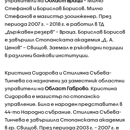
управители на
Област Враца
– Милчо
Стефанов и Борислав Борисов. Милчо
Стефанов е магистър зооинженер. През
периода 2007 г. – 2018 г. е работил в ТД
„Държавен резерв“ – Враца. Борислав Борисов
е завършил Стопанската академия „Д. А.
Ценов“ – Свищов. Заемал е ръководни позиции
в различни банкови институции.
Кристина Сидорова и Стилияна Събева-
Тинчева са назначени за заместник областни
управители на
Област Габрово
. Кристина
Сидорова е магистър по стопанско
управление. Била е народен представител в
44-то Народно събрание. Стилияна Събева-
Тинчева е завършила Стопанската академия
в гр. Свищов. През периода 2003 г. – 2007 г. е