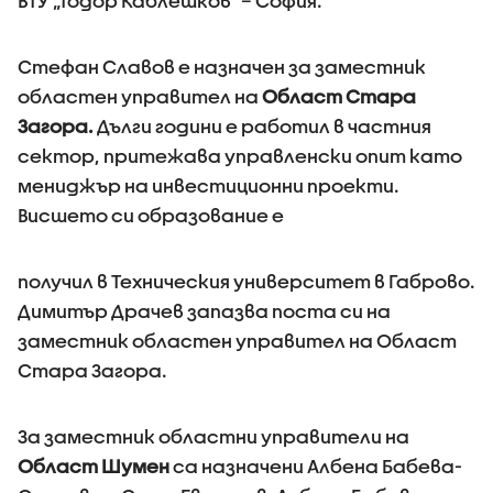
ВТУ „Тодор Каблешков“ – София.
Стефан Славов е назначен за заместник
областен управител на
Област Стара
Загора.
Дълги години е работил в частния
сектор, притежава управленски опит като
мениджър на инвестиционни проекти.
Висшето си образование е
получил в Техническия университет в Габрово.
Димитър Драчев запазва поста си на
заместник областен управител на Област
Стара Загора.
За заместник областни управители на
Област Шумен
са назначени Албена Бабева-