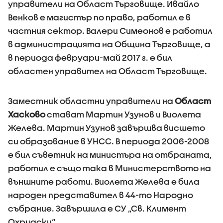
управители на Област Търговище. Ивайло
Венков е магистър по право, работил е в
частния сектор. Валери Симеонов е работил
в администрацията на Община Търговище, а
в периода февруари-май 2017 г. е бил
областен управител на Област Търговище.
Заместник областни управители на
Област
Хасково
стават Мартин Узунов и Виолета
Желева. Мартин Узунов завършва висшето
си образование в УНСС. В периода 2006-2008
е бил съветник на министъра на отбраната,
работил е също така в Министерството на
външните работи. Виолета Желева е била
народен представител в 44-то Народно
събрание. Завършила е СУ „Св. Климент
Охридски“.