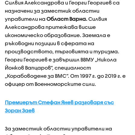
Силвия Александрова и Георги Георгиев са
назначени за заместник областни
управители на
Област Варна.
Силвия
Александрова притежава висше
икономическо образование. Заемала е
ръководни позиции в сферата на
производството, търговията и туризма.
Георги Георгиев е завършил ВВМУ „Никола
Йонков Вапцаров“, специалност
„Корабоводене за ВМС“. От 1997 г. до 2019 г. е
офицер от Военноморските сили.
Премиерът Стефан Янев разговаря със
Зоран Заев
За заместник областни управители на