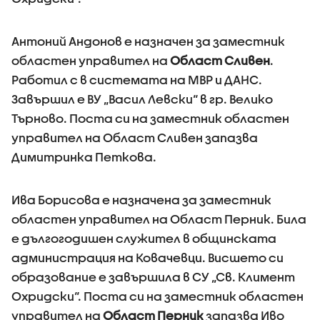
Антоний Андонов е назначен за заместник
областен управител на
Област Сливен
.
Работил с в системата на МВР и ДАНС.
Завършил е ВУ „Васил Левски“ в гр. Велико
Търново. Поста си на заместник областен
управител на Област Сливен запазва
Димитринка Петкова.
Ива Борисова е назначена за заместник
областен управител на Област Перник. Била
е дългогодишен служител в общинската
администрация на Ковачевци. Висшето си
образование е завършила в СУ „Св. Климент
Охридски“. Поста си на заместник областен
управител на
Област Перник
запазва Иво