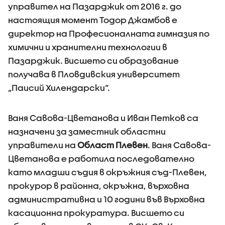
управител на Пазарджик от 2016 г. до
настоящия момент Тодор Джамбов е
директор на Професионалната гимназия по
химични и хранителни технологии в
Пазарджик. Висшето си образование
получава в Пловдивския университет
„Паисий Хилендарски“.
Ваня Савова-Цветанова и Иван Петков са
назначени за заместник областни
управители на
Област Плевен
. Ваня Савова-
Цветанова е работила последователно
като младши съдия в окръжния съд-Плевен,
прокурор в районна, окръжна, върховна
административна и 10 години във Върховна
касационна прокуратура. Висшето си