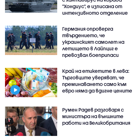
"Хондиус", е изписана от
интензивното отделение
Германия опроверга
твърдението, че
украинският самолет на
летището в Лайпциг е
превозвал боеприпаси
Край на етикетите в лева:
Търговците уверяват, че
преминаването само към
евро няма да вдигне цените
Румен Радев разговаря с
министъра на външните
работи на Великобритания