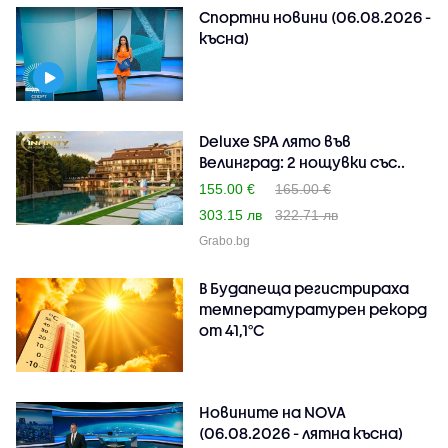
Спортни новини (06.08.2026 -
късна)
Deluxe SPA лято във
Велинград: 2 нощувки със..
155.00 €
165.00 €
303.15 лв
322.71 лв
Grabo.bg
В Будапеща регистрираха
температуратурен рекорд
от 41,1°C
Новините на NOVA
(06.08.2026 - лятна късна)